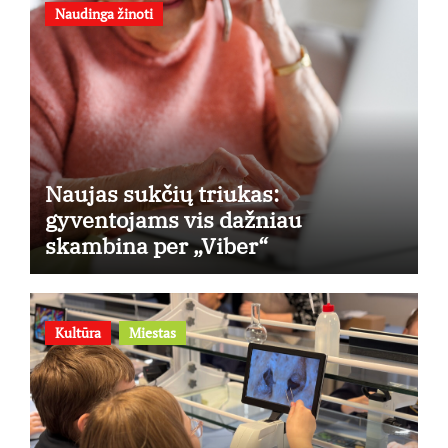
Naudinga žinoti
Naujas sukčių triukas:
gyventojams vis dažniau
skambina per „Viber“
Kultūra
Miestas