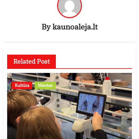
By
kaunoaleja.lt
Related Post
Kultūra
Miestas