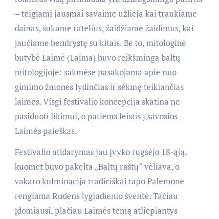
– teigiami jausmai savaime užlieja kai traukiame
dainas, sukame ratelius, žaidžiame žaidimus, kai
jaučiame bendrystę su kitais. Be to, mitologinė
būtybė Laimė (Laima) buvo reikšminga baltų
mitologijoje: sakmėse pasakojama apie nuo
gimimo žmones lydinčias ir sėkmę teikiančias
laimes. Visgi festivalio koncepcija skatina ne
pasiduoti likimui, o patiems leistis į savosios
Laimės paieškas.
Festivalio atidarymas jau įvyko rugsėjo 18-ąją,
kuomet buvo pakelta „Baltų raštų“ vėliava, o
vakaro kulminacija tradiciškai tapo Palemone
rengiama Rudens lygiadienio šventė. Tačiau
įdomiausi, plačiau Laimės temą atliepiantys