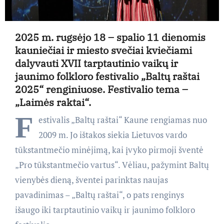
2025 m. rugsėjo 18 – spalio 11 dienomis
kauniečiai ir miesto svečiai kviečiami
dalyvauti XVII tarptautinio vaikų ir
jaunimo folkloro festivalio „Baltų raštai
2025“ renginiuose. Festivalio tema –
„Laimės raktai“.
F
estivalis „Baltų raštai“ Kaune rengiamas nuo
2009 m. Jo ištakos siekia Lietuvos vardo
tūkstantmečio minėjimą, kai įvyko pirmoji šventė
„Pro tūkstantmečio vartus“. Vėliau, pažymint Baltų
vienybės dieną, šventei parinktas naujas
pavadinimas – „Baltų raštai“, o pats renginys
išaugo iki tarptautinio vaikų ir jaunimo folkloro