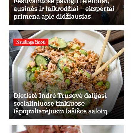
Festivaliuose pavogti telefonai,
ausinės ir laikrodžiai – ekspertai
primena apie didžiausias
finansines rizikas
Naudinga žinoti
Dietistė Indrė Trusovė dalijasi
socialiniuose tinkluose
išpopuliarėjusiu lašišos salotų
receptu