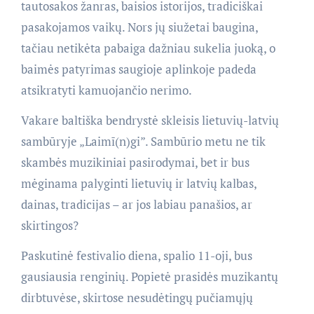
tautosakos žanras, baisios istorijos, tradiciškai
pasakojamos vaikų. Nors jų siužetai baugina,
tačiau netikėta pabaiga dažniau sukelia juoką, o
baimės patyrimas saugioje aplinkoje padeda
atsikratyti kamuojančio nerimo.
Vakare baltiška bendrystė skleisis lietuvių-latvių
sambūryje „Laimī(n)gi”. Sambūrio metu ne tik
skambės muzikiniai pasirodymai, bet ir bus
mėginama palyginti lietuvių ir latvių kalbas,
dainas, tradicijas – ar jos labiau panašios, ar
skirtingos?
Paskutinė festivalio diena, spalio 11-oji, bus
gausiausia renginių. Popietė prasidės muzikantų
dirbtuvėse, skirtose nesudėtingų pučiamųjų