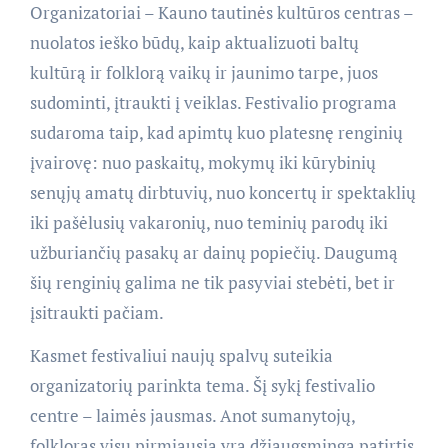
Organizatoriai – Kauno tautinės kultūros centras –
nuolatos ieško būdų, kaip aktualizuoti baltų
kultūrą ir folklorą vaikų ir jaunimo tarpe, juos
sudominti, įtraukti į veiklas. Festivalio programa
sudaroma taip, kad apimtų kuo platesnę renginių
įvairovę: nuo paskaitų, mokymų iki kūrybinių
senųjų amatų dirbtuvių, nuo koncertų ir spektaklių
iki pašėlusių vakaronių, nuo teminių parodų iki
užburiančių pasakų ar dainų popiečių. Daugumą
šių renginių galima ne tik pasyviai stebėti, bet ir
įsitraukti pačiam.
Kasmet festivaliui naujų spalvų suteikia
organizatorių parinkta tema. Šį sykį festivalio
centre – laimės jausmas. Anot sumanytojų,
folkloras visų pirmiausia yra džiaugsminga patirtis