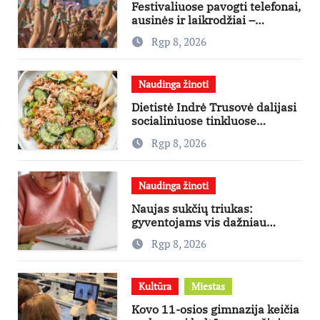
Festivaliuose pavogti telefonai,
ausinės ir laikrodžiai –
ekspertai primena apie
Rgp 8, 2026
didžiausias finansines rizikas
Naudinga žinoti
Dietistė Indrė Trusovė dalijasi
socialiniuose tinkluose
išpopuliarėjusiu lašišos salotų
Rgp 8, 2026
receptu
Naudinga žinoti
Naujas sukčių triukas:
gyventojams vis dažniau
skambina per „Viber“
Rgp 8, 2026
Kultūra
Miestas
Kovo 11-osios gimnazija keičia