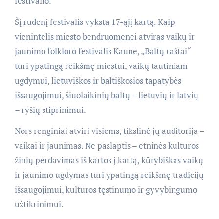
festivalio.
Šį rudenį festivalis vyksta 17-ąjį kartą. Kaip
vienintelis miesto bendruomenei atviras vaikų ir
jaunimo folkloro festivalis Kaune, „Baltų raštai“
turi ypatingą reikšmę miestui, vaikų tautiniam
ugdymui, lietuviškos ir baltiškosios tapatybės
išsaugojimui, šiuolaikinių baltų – lietuvių ir latvių
– ryšių stiprinimui.
Nors renginiai atviri visiems, tikslinė jų auditorija –
vaikai ir jaunimas. Ne paslaptis – etninės kultūros
žinių perdavimas iš kartos į kartą, kūrybiškas vaikų
ir jaunimo ugdymas turi ypatingą reikšmę tradicijų
išsaugojimui, kultūros tęstinumo ir gyvybingumo
užtikrinimui.