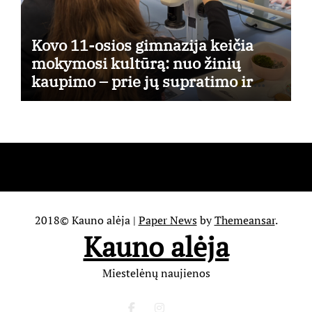
Kovo 11-osios gimnazija keičia
mokymosi kultūrą: nuo žinių
kaupimo – prie jų supratimo ir
taikymo
2018© Kauno alėja
|
Paper News
by
Themeansar
.
Kauno alėja
Miestelėnų naujienos