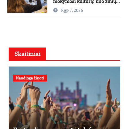
mokymosi kultūrą: nuo žinių
kaupimo – prie jų supratimo ir
Rgp 7, 2026
taikymo
Skaitiniai
Naudinga žinoti