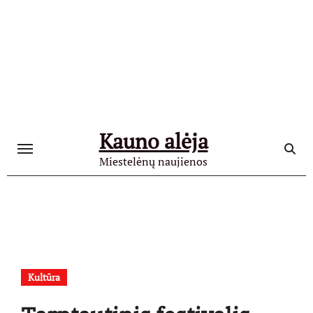
Skip
to
content
Kauno alėja
Miestelėnų naujienos
Kultūra