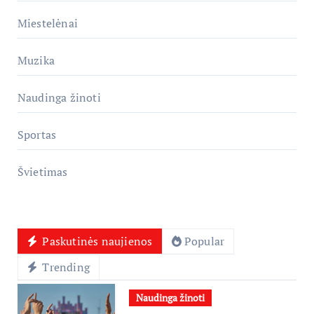
Miestelėnai
Muzika
Naudinga žinoti
Sportas
Švietimas
Paskutinės naujienos
Popular
Trending
Naudinga žinoti