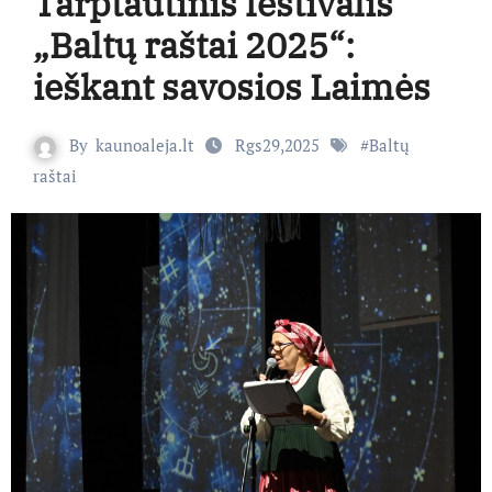
Tarptautinis festivalis
„Baltų raštai 2025“:
ieškant savosios Laimės
By
kaunoaleja.lt
Rgs29,2025
#
Baltų
raštai