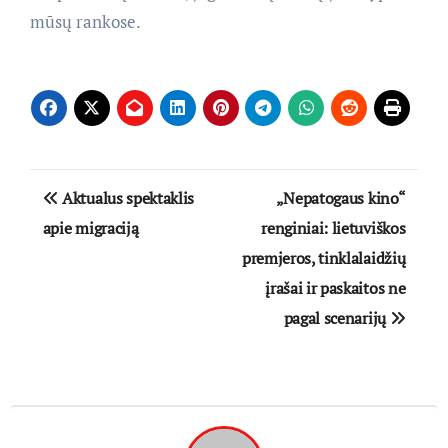
mūsų rankose.
Navigacija
Aktualus spektaklis
„Nepatogaus kino“
tarp
apie migraciją
renginiai: lietuviškos
premjeros, tinklalaidžių
įrašų
įrašai ir paskaitos ne
pagal scenarijų