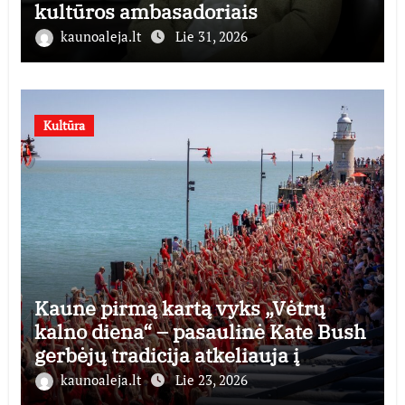
kultūros ambasadoriais
kaunoaleja.lt
Lie 31, 2026
Kultūra
Kaune pirmą kartą vyks „Vėtrų
kalno diena“ – pasaulinė Kate Bush
gerbėjų tradicija atkeliauja į
Lietuvą
kaunoaleja.lt
Lie 23, 2026