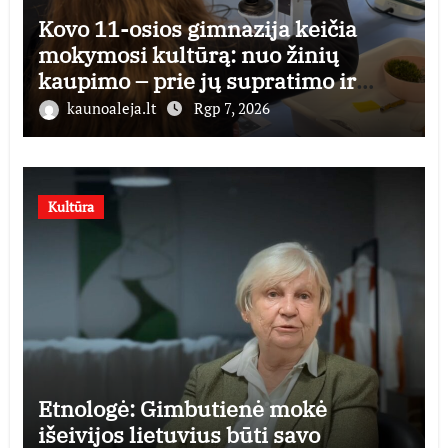
Kovo 11-osios gimnazija keičia
mokymosi kultūrą: nuo žinių
kaupimo – prie jų supratimo ir
taikymo
kaunoaleja.lt
Rgp 7, 2026
Kultūra
Etnologė: Gimbutienė mokė
išeivijos lietuvius būti savo