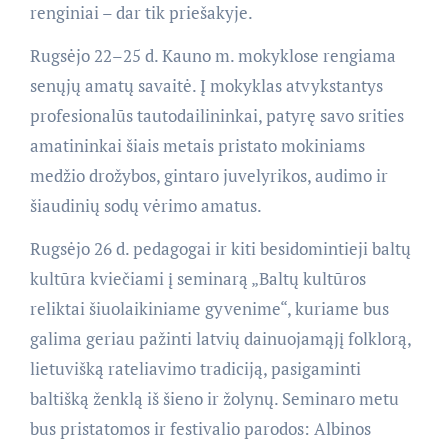
renginiai – dar tik priešakyje.
Rugsėjo 22–25 d. Kauno m. mokyklose rengiama
senųjų amatų savaitė. Į mokyklas atvykstantys
profesionalūs tautodailininkai, patyrę savo srities
amatininkai šiais metais pristato mokiniams
medžio drožybos, gintaro juvelyrikos, audimo ir
šiaudinių sodų vėrimo amatus.
Rugsėjo 26 d. pedagogai ir kiti besidomintieji baltų
kultūra kviečiami į seminarą „Baltų kultūros
reliktai šiuolaikiniame gyvenime“, kuriame bus
galima geriau pažinti latvių dainuojamąjį folklorą,
lietuvišką rateliavimo tradiciją, pasigaminti
baltišką ženklą iš šieno ir žolynų. Seminaro metu
bus pristatomos ir festivalio parodos: Albinos