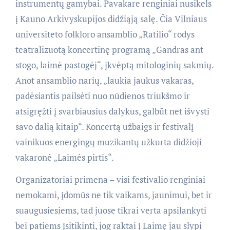
instrumentų gamybai. Pavakare renginiai nusikels
į Kauno Arkivyskupijos didžiąją salę. Čia Vilniaus
universiteto folkloro ansamblio „Ratilio“ rodys
teatralizuotą koncertinę programą „Gandras ant
stogo, laimė pastogėj“, įkvėptą mitologinių sakmių.
Anot ansamblio narių, „laukia jaukus vakaras,
padėsiantis pailsėti nuo nūdienos triukšmo ir
atsigręžti į svarbiausius dalykus, galbūt net išvysti
savo dalią kitaip“. Koncertą užbaigs ir festivalį
vainikuos energingų muzikantų užkurta didžioji
vakaronė „Laimės pirtis“.
Organizatoriai primena – visi festivalio renginiai
nemokami, įdomūs ne tik vaikams, jaunimui, bet ir
suaugusiesiems, tad juose tikrai verta apsilankyti
bei patiems įsitikinti, jog raktai į Laimę jau slypi