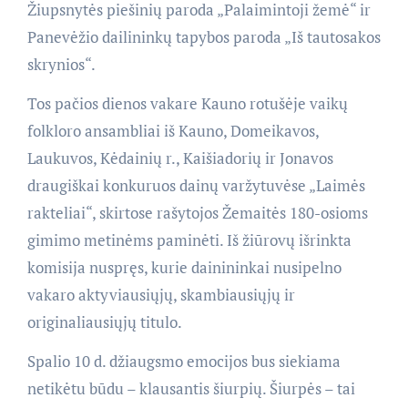
Žiupsnytės piešinių paroda „Palaimintoji žemė“ ir
Panevėžio dailininkų tapybos paroda „Iš tautosakos
skrynios“.
Tos pačios dienos vakare Kauno rotušėje vaikų
folkloro ansambliai iš Kauno, Domeikavos,
Laukuvos, Kėdainių r., Kaišiadorių ir Jonavos
draugiškai konkuruos dainų varžytuvėse „Laimės
rakteliai“, skirtose rašytojos Žemaitės 180-osioms
gimimo metinėms paminėti. Iš žiūrovų išrinkta
komisija nuspręs, kurie dainininkai nusipelno
vakaro aktyviausiųjų, skambiausiųjų ir
originaliausiųjų titulo.
Spalio 10 d. džiaugsmo emocijos bus siekiama
netikėtu būdu – klausantis šiurpių. Šiurpės – tai