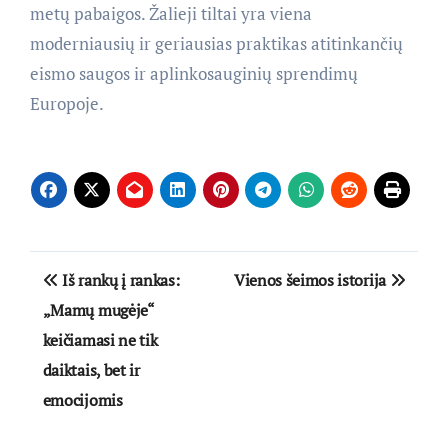
metų pabaigos. Žalieji tiltai yra viena
moderniausių ir geriausias praktikas atitinkančių
eismo saugos ir aplinkosauginių sprendimų
Europoje.
Navigacija
Iš rankų į rankas:
Vienos šeimos istorija
tarp
„Mamų mugėje“
keičiamasi ne tik
įrašų
daiktais, bet ir
emocijomis