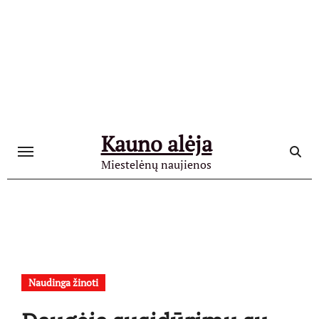
Skip
to
content
Kauno alėja
Miestelėnų naujienos
Naudinga žinoti