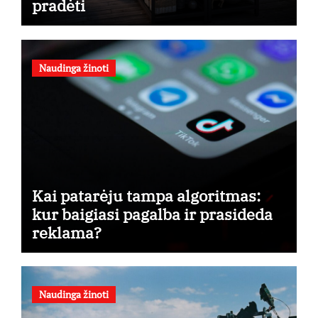
pradėti
Naudinga žinoti
Kai patarėju tampa algoritmas:
kur baigiasi pagalba ir prasideda
reklama?
Naudinga žinoti