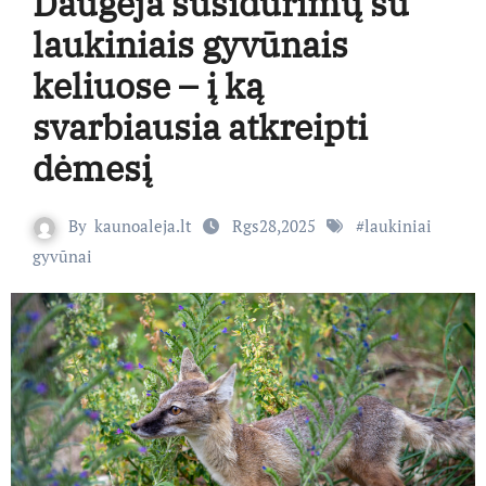
Daugėja susidūrimų su
laukiniais gyvūnais
keliuose – į ką
svarbiausia atkreipti
dėmesį
By
kaunoaleja.lt
Rgs28,2025
#
laukiniai
gyvūnai