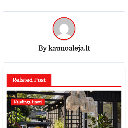
By
kaunoaleja.lt
Related Post
Naudinga žinoti