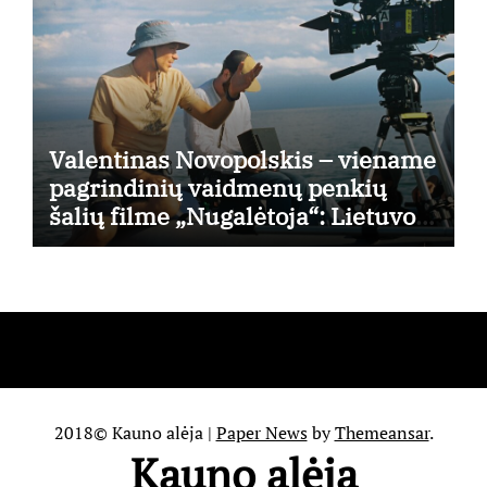
Valentinas Novopolskis – viename
pagrindinių vaidmenų penkių
šalių filme „Nugalėtoja“: Lietuvos
kino teatruose – nuo rugpjūčio 7-
osios
2018© Kauno alėja
|
Paper News
by
Themeansar
.
Kauno alėja