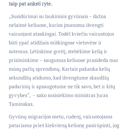
taip pat anksti ryte.
„Susidūrimai su laukiniais gyvūnais – dažna
nelaimė keliuose, kurios įmanoma išvengti
vairuojant atsakingai. Todėl kviečiu vairuotojus
būti ypač atidžiais miškingose vietovėse ir
sutemus. Lėtinkime greitį, stebėkime kelią ir
prisiminkime – saugumas keliuose prasideda nuo
mūsų pačių sprendimų. Kartais pakanka kelių
sekundžių atidumo, kad išvengtume skaudžių
padarinių ir apsaugotume ne tik savo, bet ir kitų
gyvybes“, – sako susisiekimo ministras Juras
Taminskas.
Gyvūnų migracijos metu, rudenį, vairuotojams
patariama prieš kiekvieną kelionę pasirūpinti, jog