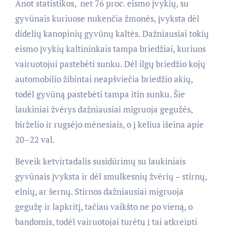
Anot statistikos, net 76 proc. eismo įvykių, su
gyvūnais kuriuose nukenčia žmonės, įvyksta dėl
didelių kanopinių gyvūnų kaltės. Dažniausiai tokių
eismo įvykių kaltininkais tampa briedžiai, kuriuos
vairuotojui pastebėti sunku. Dėl ilgų briedžio kojų
automobilio žibintai neapšviečia briedžio akių,
todėl gyvūną pastebėti tampa itin sunku. Šie
laukiniai žvėrys dažniausiai migruoja gegužės,
birželio ir rugsėjo mėnesiais, o į kelius išeina apie
20–22 val.
Beveik ketvirtadalis susidūrimų su laukiniais
gyvūnais įvyksta ir dėl smulkesnių žvėrių – stirnų,
elnių, ar šernų. Stirnos dažniausiai migruoja
gegužę ir lapkritį, tačiau vaikšto ne po vieną, o
bandomis, todėl vairuotojai turėtų į tai atkreipti