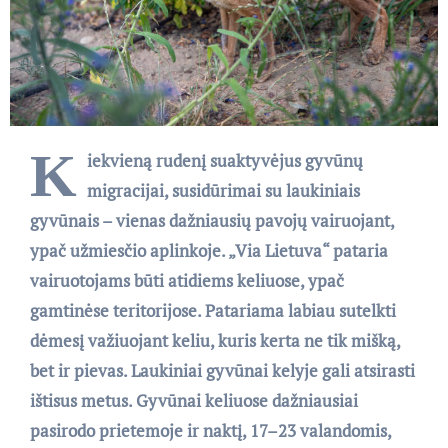
K
iekvieną rudenį suaktyvėjus gyvūnų
migracijai, susidūrimai su laukiniais
gyvūnais – vienas dažniausių pavojų vairuojant,
ypač užmiesčio aplinkoje. „Via Lietuva“ pataria
vairuotojams būti atidiems keliuose, ypač
gamtinėse teritorijose. Patariama labiau sutelkti
dėmesį važiuojant keliu, kuris kerta ne tik mišką,
bet ir pievas. Laukiniai gyvūnai kelyje gali atsirasti
ištisus metus. Gyvūnai keliuose dažniausiai
pasirodo prietemoje ir naktį, 17–23 valandomis,