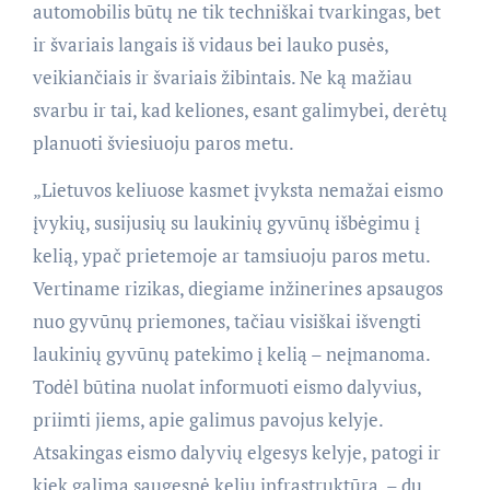
automobilis būtų ne tik techniškai tvarkingas, bet
ir švariais langais iš vidaus bei lauko pusės,
veikiančiais ir švariais žibintais. Ne ką mažiau
svarbu ir tai, kad keliones, esant galimybei, derėtų
planuoti šviesiuoju paros metu.
„Lietuvos keliuose kasmet įvyksta nemažai eismo
įvykių, susijusių su laukinių gyvūnų išbėgimu į
kelią, ypač prietemoje ar tamsiuoju paros metu.
Vertiname rizikas, diegiame inžinerines apsaugos
nuo gyvūnų priemones, tačiau visiškai išvengti
laukinių gyvūnų patekimo į kelią – neįmanoma.
Todėl būtina nuolat informuoti eismo dalyvius,
priimti jiems, apie galimus pavojus kelyje.
Atsakingas eismo dalyvių elgesys kelyje, patogi ir
kiek galima saugesnė kelių infrastruktūra – du