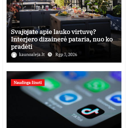
Svajojate apie lauko virtuvę?
Interjero dizainerė pataria, nuo ko
pradėti
kaunoaleja.lt
Rgp 7, 2026
Naudinga žinoti