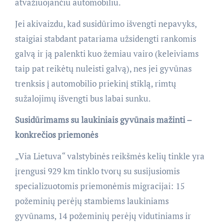
atvažiuojančiu automobiliu.
Jei akivaizdu, kad susidūrimo išvengti nepavyks,
staigiai stabdant patariama užsidengti rankomis
galvą ir ją palenkti kuo žemiau vairo (keleiviams
taip pat reikėtų nuleisti galvą), nes jei gyvūnas
trenksis į automobilio priekinį stiklą, rimtų
sužalojimų išvengti bus labai sunku.
Susidūrimams su laukiniais gyvūnais mažinti –
konkrečios priemonės
„Via Lietuva“ valstybinės reikšmės kelių tinkle yra
įrengusi 929 km tinklo tvorų su susijusiomis
specializuotomis priemonėmis migracijai: 15
požeminių perėjų stambiems laukiniams
gyvūnams, 14 požeminių perėjų vidutiniams ir