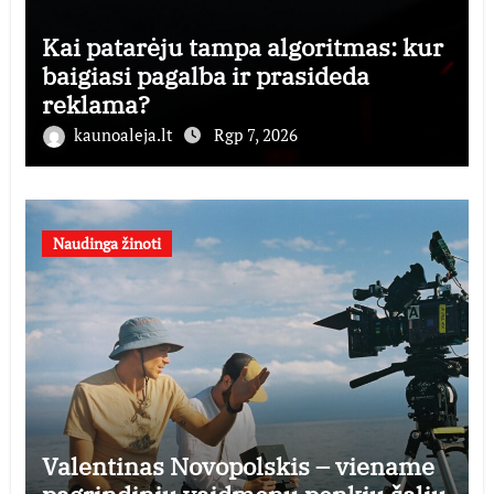
Kai patarėju tampa algoritmas: kur
baigiasi pagalba ir prasideda
reklama?
kaunoaleja.lt
Rgp 7, 2026
Naudinga žinoti
Valentinas Novopolskis – viename