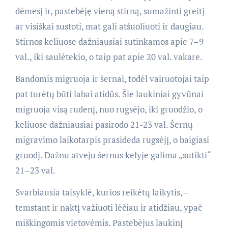
dėmesį ir, pastebėję vieną stirną, sumažinti greitį
ar visiškai sustoti, mat gali atšuoliuoti ir daugiau.
Stirnos keliuose dažniausiai sutinkamos apie 7–9
val., iki saulėtekio, o taip pat apie 20 val. vakare.
Bandomis migruoja ir šernai, todėl vairuotojai taip
pat turėtų būti labai atidūs. Šie laukiniai gyvūnai
migruoja visą rudenį, nuo rugsėjo, iki gruodžio, o
keliuose dažniausiai pasirodo 21-23 val. Šernų
migravimo laikotarpis prasideda rugsėjį, o baigiasi
gruodį. Dažnu atveju šernus kelyje galima „sutikti“
21–23 val.
Svarbiausia taisyklė, kurios reikėtų laikytis, –
temstant ir naktį važiuoti lėčiau ir atidžiau, ypač
miškingomis vietovėmis. Pastebėjus laukinį