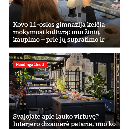
Kovo 11-osios gimnazija keičia
mokymosi kultūrą: nuo žinių
kaupimo – prie jų supratimo ir
taikymo
Naudinga žinoti
Svajojate apie lauko virtuvę?
Interjero dizainerė pataria, nuo ko