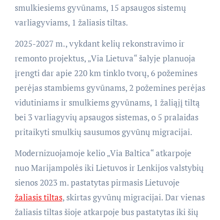
smulkiesiems gyvūnams, 15 apsaugos sistemų
varliagyviams, 1 žaliasis tiltas.
2025-2027 m., vykdant kelių rekonstravimo ir
remonto projektus, „Via Lietuva“ šalyje planuoja
įrengti dar apie 220 km tinklo tvorų, 6 požemines
perėjas stambiems gyvūnams, 2 požemines perėjas
vidutiniams ir smulkiems gyvūnams, 1 žaliąjį tiltą
bei 3 varliagyvių apsaugos sistemas, o 5 pralaidas
pritaikyti smulkių sausumos gyvūnų migracijai.
Modernizuojamoje kelio „Via Baltica“ atkarpoje
nuo Marijampolės iki Lietuvos ir Lenkijos valstybių
sienos 2023 m. pastatytas pirmasis Lietuvoje
žaliasis tiltas
, skirtas gyvūnų migracijai. Dar vienas
žaliasis tiltas šioje atkarpoje bus pastatytas iki šių