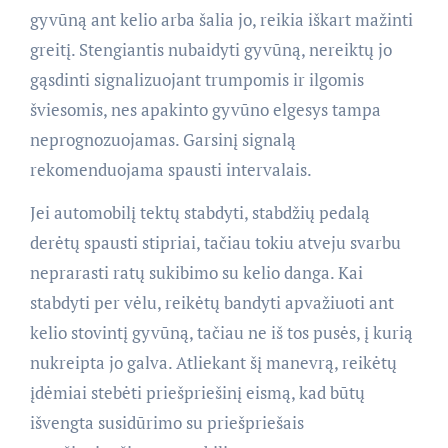
gyvūną ant kelio arba šalia jo, reikia iškart mažinti
greitį. Stengiantis nubaidyti gyvūną, nereiktų jo
gąsdinti signalizuojant trumpomis ir ilgomis
šviesomis, nes apakinto gyvūno elgesys tampa
neprognozuojamas. Garsinį signalą
rekomenduojama spausti intervalais.
Jei automobilį tektų stabdyti, stabdžių pedalą
derėtų spausti stipriai, tačiau tokiu atveju svarbu
neprarasti ratų sukibimo su kelio danga. Kai
stabdyti per vėlu, reikėtų bandyti apvažiuoti ant
kelio stovintį gyvūną, tačiau ne iš tos pusės, į kurią
nukreipta jo galva. Atliekant šį manevrą, reikėtų
įdėmiai stebėti priešpriešinį eismą, kad būtų
išvengta susidūrimo su priešpriešais