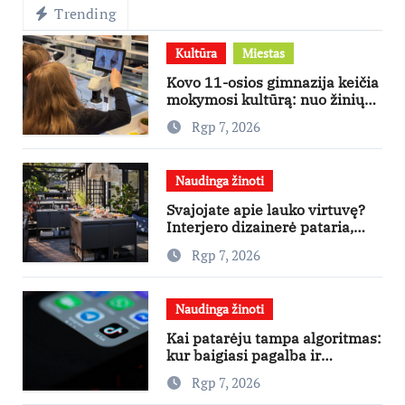
Trending
Kultūra
Miestas
Kovo 11-osios gimnazija keičia
mokymosi kultūrą: nuo žinių
kaupimo – prie jų supratimo ir
Rgp 7, 2026
taikymo
Naudinga žinoti
Svajojate apie lauko virtuvę?
Interjero dizainerė pataria,
nuo ko pradėti
Rgp 7, 2026
Naudinga žinoti
Kai patarėju tampa algoritmas:
kur baigiasi pagalba ir
prasideda reklama?
Rgp 7, 2026