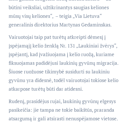
būtini veiksliai, užtikrinantys saugias keliones
mūsų visų keliones“, – teigia „Via Lietuva“
generalinis direktorius Martynas Gedaminskas.
Vairuotojai taip pat turėtų atkreipti dėmesį į
įspėjamąjį kelio ženklą Nr. 131 „Laukiniai žvėrys“,
įspėjantį, kad įvažiuojama į kelio ruožą, kuriame
fiksuojamas padidėjusi laukinių gyvūnų migracija.
Šiuose ruožuose tikimybė susidurti su laukiniu
gyvūnu yra didesnė, todėl vairuotojai tokiose kelio
atkarpose turėtų būti dar atidesni.
Rudenį, prasidėjus rujai, laukinių gyvūnų elgesys
pasikeičia: jie tampa ne tokie baikštūs, praranda
atsargumą ir gali atsirasti nenuspėjamose vietose.