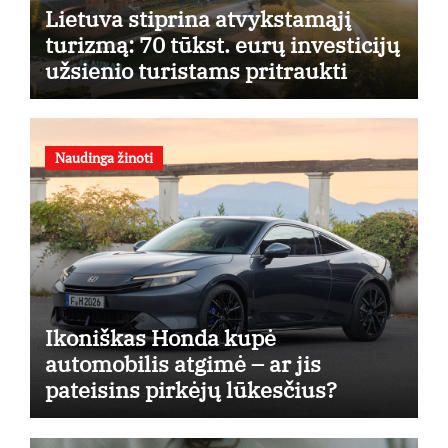
Lietuva stiprina atvykstamąjį
turizmą: 70 tūkst. eurų investicijų
užsienio turistams pritraukti
Naudinga žinoti
Ikoniškas Honda kupė
automobilis atgimė – ar jis
pateisins pirkėjų lūkesčius?