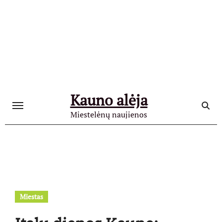
Skip
to
content
Kauno alėja
Miestelėnų naujienos
Miestas