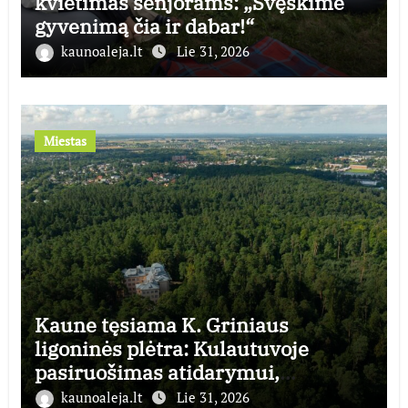
kvietimas senjorams: „Švęskime
gyvenimą čia ir dabar!“
kaunoaleja.lt
Lie 31, 2026
Miestas
Kaune tęsiama K. Griniaus
ligoninės plėtra: Kulautuvoje
pasiruošimas atidarymui,
Panemunėje – statyboms
kaunoaleja.lt
Lie 31, 2026