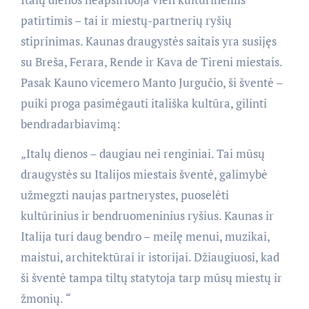
patirtimis – tai ir miestų-partnerių ryšių
stiprinimas. Kaunas draugystės saitais yra susijęs
su Breša, Ferara, Rende ir Kava de Tireni miestais.
Pasak Kauno vicemero Manto Jurgučio, ši šventė –
puiki proga pasimėgauti itališka kultūra, gilinti
bendradarbiavimą:
„
Italų dienos – daugiau nei renginiai. Tai mūsų
draugystės su Italijos miestais šventė, galimybė
užmegzti naujas partnerystes, puoselėti
kultūrinius ir bendruomeninius ryšius. Kaunas ir
Italija turi daug bendro – meilę menui, muzikai,
maistui, architektūrai ir istorijai. Džiaugiuosi, kad
ši šventė tampa tiltų statytoja tarp mūsų miestų ir
žmonių.
“