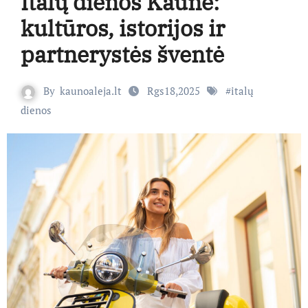
Italų dienos Kaune:
kultūros, istorijos ir
partnerystės šventė
By
kaunoaleja.lt
Rgs18,2025
#
italų
dienos