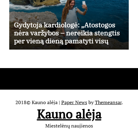
Gydytoja kardiologė: „Atostogos
nėra varžybos – nereikia stengtis
per vieną dieną pamatyti visų
lankytinų vietų“
2018© Kauno alėja
|
Paper News
by
Themeansar
.
Kauno alėja
Miestelėnų naujienos