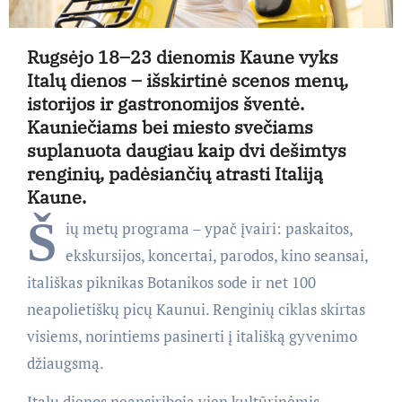
Rugsėjo 18–23 dienomis Kaune vyks
Italų dienos – išskirtinė scenos menų,
istorijos ir gastronomijos šventė.
Kauniečiams bei miesto svečiams
suplanuota daugiau kaip dvi dešimtys
renginių, padėsiančių atrasti Italiją
Kaune.
Š
ių metų programa – ypač įvairi: paskaitos,
ekskursijos, koncertai, parodos, kino seansai,
itališkas piknikas Botanikos sode ir net 100
neapolietiškų picų Kaunui. Renginių ciklas skirtas
visiems, norintiems pasinerti į itališką gyvenimo
džiaugsmą.
Italų dienos neapsiriboja vien kultūrinėmis