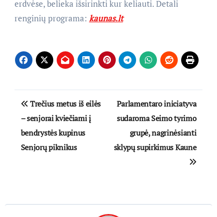
erdvėse, belieka išsirinkti kur keliauti. Detali
renginių programa:
kaunas.lt
Navigacija
Trečius metus iš eilės
Parlamentaro iniciatyva
tarp
– senjorai kviečiami į
sudaroma Seimo tyrimo
bendrystės kupinus
grupė, nagrinėsianti
įrašų
Senjorų piknikus
sklypų supirkimus Kaune