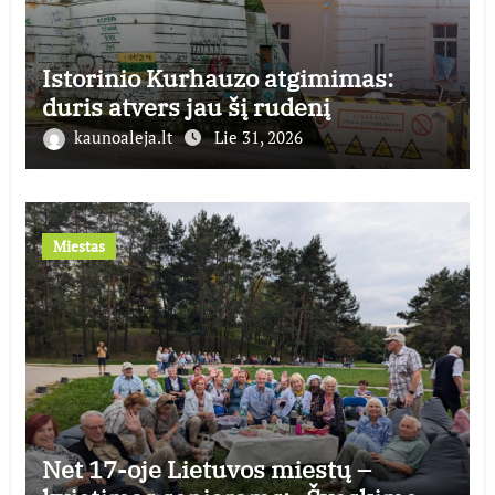
Istorinio Kurhauzo atgimimas:
duris atvers jau šį rudenį
kaunoaleja.lt
Lie 31, 2026
Miestas
Net 17-oje Lietuvos miestų –