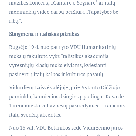
muzikos koncertą „Cantare e Sognare“ ar italų
menininkių video darbų peržiūra „Tapatybės be
ribų“.
Staigmena ir itališkas piknikas
Rugsėjo 19 d. nuo pat ryto VDU Humanitarinių
mokslų fakultete vyks Italistikos akademija
vyresniųjų klasių moksleiviams, kviesianti
pasinerti į italų kalbos ir kultūros pasaulį.
Vidurdienį Laisvės alėjoje, prie Vytauto Didžiojo
paminklo, kauniečius džiugins įspūdingas Kava de
Tireni miesto vėliavnešių pasirodymas – tradicinis
italų švenčių akcentas.
Nuo 16 val. VDU Botanikos sode Viduržemio jūros