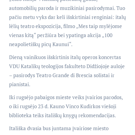
automobilių paroda ir muzikiniai pasirodymai. Tuo
pačiu metu vyks dar keli išskirtiniai renginiai: italų
lėlių teatro ekspozicija, filmo „Mes taip mylėjome
vienas kitą“ peržiūra bei ypatinga akcija „100
neapolietiškų picų Kaunui“.
Dieną vainikuos išskirtinis italų operos koncertas
VDU Katalikų teologijos fakulteto Didžiojoje auloje
– pasirodys Teatro Grande di Brescia solistai ir
pianistai.
Iki rugsėjo pabaigos mieste veiks įvairios parodos,
o iki rugsėjo 23 d. Kauno Vinco Kudirkos viešoji
biblioteka teiks itališkų knygų rekomendacijas.
Itališka dvasia bus juntama įvairiose miesto