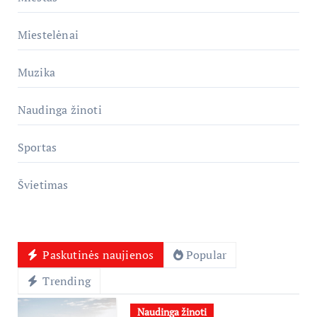
Miestelėnai
Muzika
Naudinga žinoti
Sportas
Švietimas
Paskutinės naujienos
Popular
Trending
Naudinga žinoti