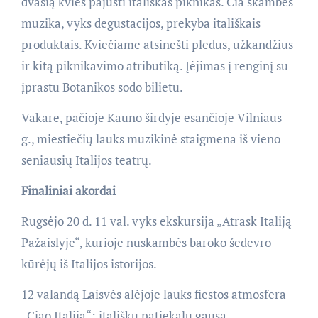
dvasią kvies pajusti itališkas piknikas. Čia skambės
muzika, vyks degustacijos, prekyba itališkais
produktais. Kviečiame atsinešti pledus, užkandžius
ir kitą piknikavimo atributiką. Įėjimas į renginį su
įprastu Botanikos sodo bilietu.
Vakare, pačioje Kauno širdyje esančioje Vilniaus
g., miestiečių lauks muzikinė staigmena iš vieno
seniausių Italijos teatrų.
Finaliniai akordai
Rugsėjo 20 d. 11 val. vyks ekskursija „Atrask Italiją
Pažaislyje“, kurioje nuskambės baroko šedevro
kūrėjų iš Italijos istorijos.
12 valandą Laisvės alėjoje lauks fiestos atmosfera
„Ciao Italija“: itališkų patiekalų gausa,