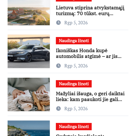
Lietuva stiprina atvykstamąjį
turizmą: 70 tūkst. eurų
investicijų užsienio turistams
Rgp 5, 2026
pritraukti
Naudinga žinoti
Ikoniškas Honda kupė
automobilis atgimė – ar jis
pateisins pirkėjų lūkesčius?
Rgp 5, 2026
Naudinga žinoti
Mažyliai išauga, o geri daiktai
lieka: kam paaukoti jie gali
būti aukso vertės?
Rgp 5, 2026
Naudinga žinoti