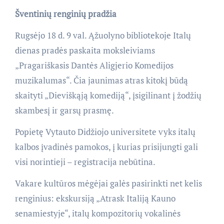
Šventinių renginių pradžia
Rugsėjo 18 d. 9 val. Ąžuolyno bibliotekoje Italų
dienas pradės paskaita moksleiviams
„Pragariškasis Dantės Aligjerio Komedijos
muzikalumas“. Čia jaunimas atras kitokį būdą
skaityti „Dieviškąją komediją“, įsigilinant į žodžių
skambesį ir garsų prasmę.
Popietę Vytauto Didžiojo universitete vyks italų
kalbos įvadinės pamokos, į kurias prisijungti gali
visi norintieji – registracija nebūtina.
Vakare kultūros mėgėjai galės pasirinkti net kelis
renginius: ekskursiją „Atrask Italiją Kauno
senamiestyje“, italų kompozitorių vokalinės