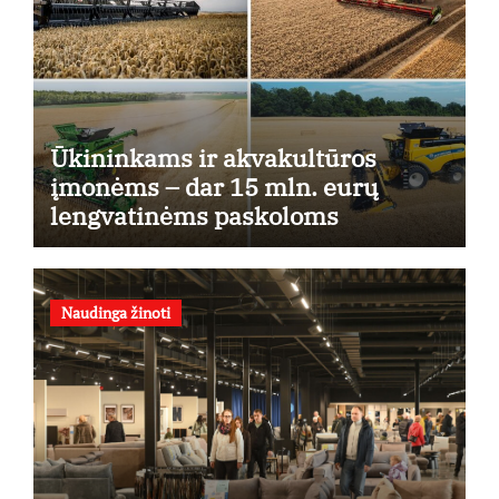
Ūkininkams ir akvakultūros
įmonėms – dar 15 mln. eurų
lengvatinėms paskoloms
Naudinga žinoti