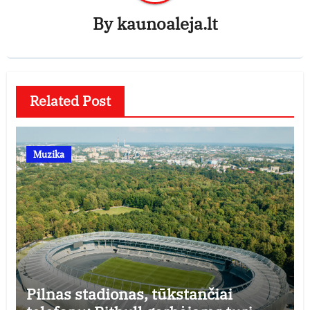
By
kaunoaleja.lt
Related Post
Muzika
Pilnas stadionas, tūkstančiai