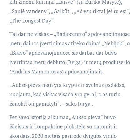
kiti žinomi kūriniai „Laisvė“ (su Eurika Masyte),
„Saulė vandeny“, „Galbūt“, „Aš esu tiktai jei tu esi“,
„The Longest Day“.
Tai dar ne viskas – „Radiocentro“ apdovanojimuose
metų dainos įvertinimas atiteko dainai „Nebijok“, o
„Bravo“ apdovanojimuose šis darbas dar buvo
įvertintas metų debiuto (Jurga) ir metų prodiuserio
(Andrius Mamontovas) apdovanojimais.
„Aukso pieva man yra kryptis ir švelnus pažadas,
nuojauta, kad viskas visada yra gerai, o as turiu
išmokti tai pamatyti“, – sako Jurga .
Per savo istoriją albumas „Aukso pieva“ buvo
išleistas ir kompaktine plokštele su natomis ir
akordais, 2020 metais pasirodė dviguba vinilo