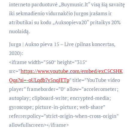
interneto parduotuvė „Buymusic.lt“ visą šią savaitę
iki sekmadienio vidurnakčio Jurgos įrašams ir
atributikai su kodu „Auksopieva20“ pritaikys 20%
nuolaidą.
Jurga | Aukso pieva 15 – Live (pilnas koncertas,
2020):
<iframe width=”560″ height=”315″
src=”
https://www.youtube.com/embed/exC5CSHK
Qqs?si=-oULqdb7y5nqJETp
” title=”YouTube video
player” frameborder=”0″ allow=”accelerometer;
autoplay; clipboard-write; encrypted-media;
gyroscope; picture-in-picture; web-share”
referrerpolicy=”strict-origin-when-cross-origin”
allowfullscreen></iframe>