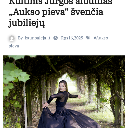
Kultinis Jurgos albumas
„Aukso pieva“ švenčia
jubiliejų
By
kaunoaleja.lt
Rgs16,2025
#
Aukso
pieva