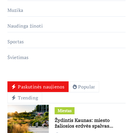
Muzika
Naudinga žinoti
Sportas
Švietimas
Paskutinės naujienos
Popular
Trending
Miestas
Žydintis Kaunas: miesto
žaliosios erdvės spalvas
dovanoja nuo ankstyvo