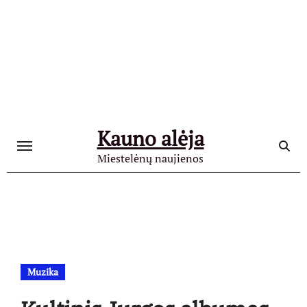
Skip
to
content
Kauno alėja
Miestelėnų naujienos
Muzika