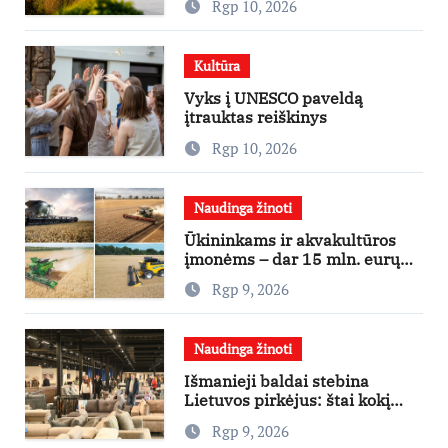
Rgp 10, 2026
pavasario iki vėlyvo rudens
Kultūra
Vyks į UNESCO paveldą
įtrauktas reiškinys
Rgp 10, 2026
Naudinga žinoti
Ūkininkams ir akvakultūros
įmonėms – dar 15 mln. eurų
lengvatinėms paskoloms
Rgp 9, 2026
Naudinga žinoti
Išmanieji baldai stebina
Lietuvos pirkėjus: štai kokį
išgraibsto pirmiausia
Rgp 9, 2026