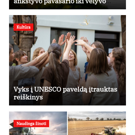
ankstyvo pavasario iki vėlyvo
rudens
Kultūra
Vyks į UNESCO paveldą įtrauktas
reiškinys
Naudinga žinoti