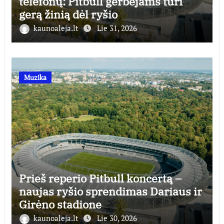
telefonų: Pitbull gerbėjams turi
gerą žinią dėl ryšio
kaunoaleja.lt
Lie 31, 2026
Muzika
Prieš reperio Pitbull koncertą –
naujas ryšio sprendimas Dariaus ir
Girėno stadione
kaunoaleja.lt
Lie 30, 2026