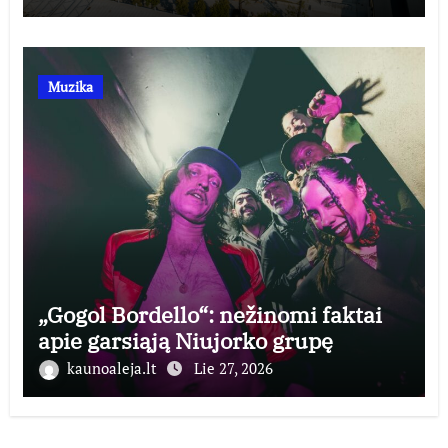
Muzika
„Gogol Bordello“: nežinomi faktai
apie garsiąją Niujorko grupę
kaunoaleja.lt
Lie 27, 2026