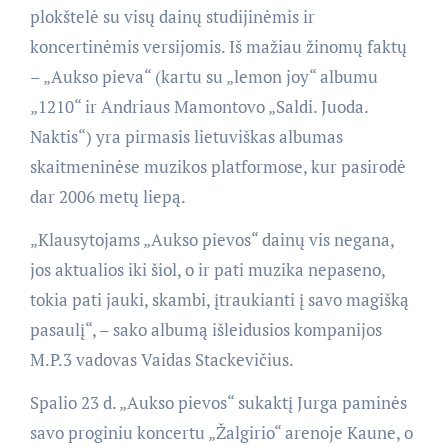
plokštelė su visų dainų studijinėmis ir
koncertinėmis versijomis. Iš mažiau žinomų faktų
– „Aukso pieva“ (kartu su „lemon joy“ albumu
„1210“ ir Andriaus Mamontovo „Saldi. Juoda.
Naktis“) yra pirmasis lietuviškas albumas
skaitmeninėse muzikos platformose, kur pasirodė
dar 2006 metų liepą.
„Klausytojams „Aukso pievos“ dainų vis negana,
jos aktualios iki šiol, o ir pati muzika nepaseno,
tokia pati jauki, skambi, įtraukianti į savo magišką
pasaulį“, – sako albumą išleidusios kompanijos
M.P.3 vadovas Vaidas Stackevičius.
Spalio 23 d. „Aukso pievos“ sukaktį Jurga paminės
savo proginiu koncertu „Žalgirio“ arenoje Kaune, o