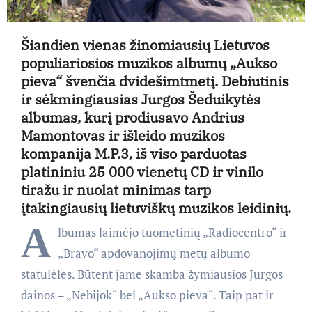
Šiandien vienas žinomiausių Lietuvos
populiariosios muzikos albumų „Aukso
pieva“ švenčia dvidešimtmetį. Debiutinis
ir sėkmingiausias Jurgos Šeduikytės
albumas, kurį prodiusavo Andrius
Mamontovas ir išleido muzikos
kompanija M.P.3, iš viso parduotas
platininiu 25 000 vienetų CD ir vinilo
tiražu ir nuolat minimas tarp
įtakingiausių lietuviškų muzikos leidinių.
A
lbumas laimėjo tuometinių „Radiocentro“ ir
„Bravo“ apdovanojimų metų albumo
statulėles. Būtent jame skamba žymiausios Jurgos
dainos – „Nebijok“ bei „Aukso pieva“. Taip pat ir