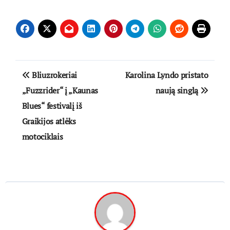
Navigacija
Bliuzrokeriai
Karolina Lyndo pristato
tarp
„Fuzzrider“ į „Kaunas
naują singlą
Blues“ festivalį iš
įrašų
Graikijos atlėks
motociklais