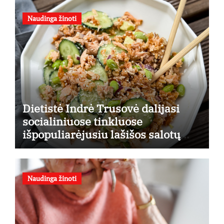
Naudinga žinoti
Dietistė Indrė Trusovė dalijasi
socialiniuose tinkluose
išpopuliarėjusiu lašišos salotų
receptu
Naudinga žinoti