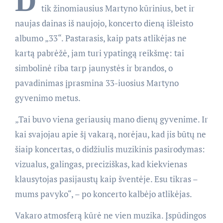
D
tik žinomiausius Martyno kūrinius, bet ir
naujas dainas iš naujojo, koncerto dieną išleisto
albumo „33“. Pastarasis, kaip pats atlikėjas ne
kartą pabrėžė, jam turi ypatingą reikšmę: tai
simbolinė riba tarp jaunystės ir brandos, o
pavadinimas įprasmina 33-iuosius Martyno
gyvenimo metus.
„Tai buvo viena geriausių mano dienų gyvenime. Ir
kai svajojau apie šį vakarą, norėjau, kad jis būtų ne
šiaip koncertas, o didžiulis muzikinis pasirodymas:
vizualus, galingas, preciziškas, kad kiekvienas
klausytojas pasijaustų kaip šventėje. Esu tikras –
mums pavyko“, – po koncerto kalbėjo atlikėjas.
Vakaro atmosferą kūrė ne vien muzika. Įspūdingos