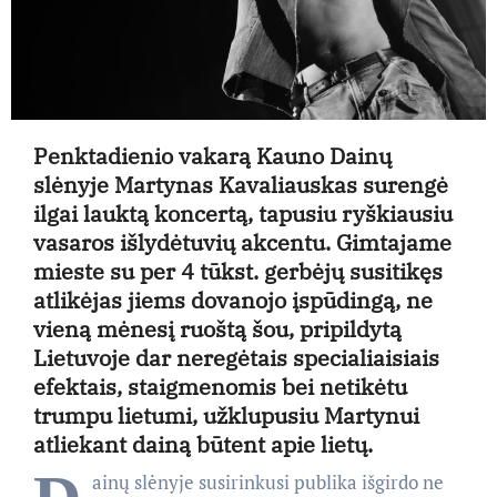
Penktadienio vakarą Kauno Dainų
slėnyje Martynas Kavaliauskas surengė
ilgai lauktą koncertą, tapusiu ryškiausiu
vasaros išlydėtuvių akcentu. Gimtajame
mieste su per 4 tūkst. gerbėjų susitikęs
atlikėjas jiems dovanojo įspūdingą, ne
vieną mėnesį ruoštą šou, pripildytą
Lietuvoje dar neregėtais specialiaisiais
efektais, staigmenomis bei netikėtu
trumpu lietumi, užklupusiu Martynui
atliekant dainą būtent apie lietų.
ainų slėnyje susirinkusi publika išgirdo ne