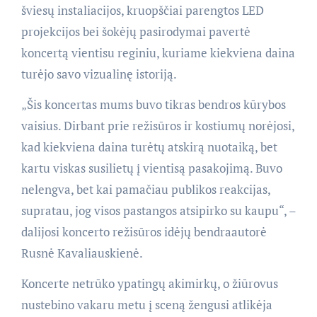
šviesų instaliacijos, kruopščiai parengtos LED
projekcijos bei šokėjų pasirodymai pavertė
koncertą vientisu reginiu, kuriame kiekviena daina
turėjo savo vizualinę istoriją.
„Šis koncertas mums buvo tikras bendros kūrybos
vaisius. Dirbant prie režisūros ir kostiumų norėjosi,
kad kiekviena daina turėtų atskirą nuotaiką, bet
kartu viskas susilietų į vientisą pasakojimą. Buvo
nelengva, bet kai pamačiau publikos reakcijas,
supratau, jog visos pastangos atsipirko su kaupu“, –
dalijosi koncerto režisūros idėjų bendraautorė
Rusnė Kavaliauskienė.
Koncerte netrūko ypatingų akimirkų, o žiūrovus
nustebino vakaru metu į sceną žengusi atlikėja