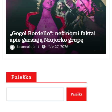
„Gogol Bordello“: nežinomi faktai
apie garsiąją Niujorko grupę
kaunoaleja.lt
Lie 27, 2026
Paieška
Paieška