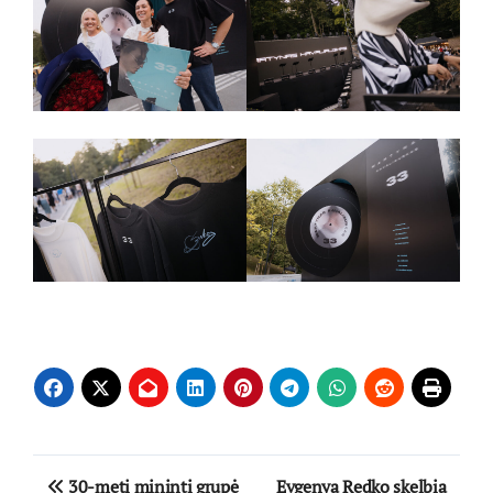
Navigacija
30-metį mininti grupė
Evgenya Redko skelbia