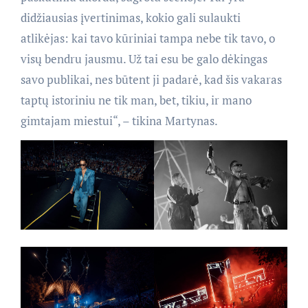
didžiausias įvertinimas, kokio gali sulaukti
atlikėjas: kai tavo kūriniai tampa nebe tik tavo, o
visų bendru jausmu. Už tai esu be galo dėkingas
savo publikai, nes būtent ji padarė, kad šis vakaras
taptų istoriniu ne tik man, bet, tikiu, ir mano
gimtajam miestui“, – tikina Martynas.