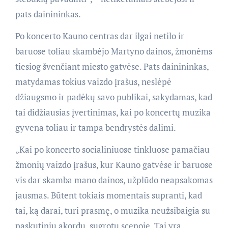
pats dainininkas.
Po koncerto Kauno centras dar ilgai netilo ir
baruose toliau skambėjo Martyno dainos, žmonėms
tiesiog švenčiant miesto gatvėse. Pats dainininkas,
matydamas tokius vaizdo įrašus, neslėpė
džiaugsmo ir padėkų savo publikai, sakydamas, kad
tai didžiausias įvertinimas, kai po koncertų muzika
gyvena toliau ir tampa bendrystės dalimi.
„Kai po koncerto socialiniuose tinkluose pamačiau
žmonių vaizdo įrašus, kur Kauno gatvėse ir baruose
vis dar skamba mano dainos, užplūdo neapsakomas
jausmas. Būtent tokiais momentais supranti, kad
tai, ką darai, turi prasmę, o muzika neužsibaigia su
paskutiniu akordu, sugrotu scenoje. Tai yra