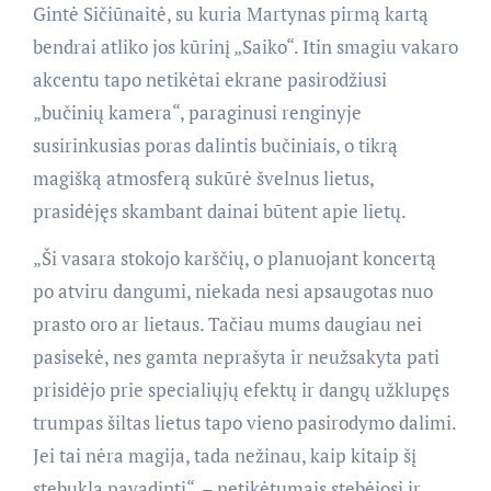
Gintė Sičiūnaitė, su kuria Martynas pirmą kartą
bendrai atliko jos kūrinį „Saiko“. Itin smagiu vakaro
akcentu tapo netikėtai ekrane pasirodžiusi
„bučinių kamera“, paraginusi renginyje
susirinkusias poras dalintis bučiniais, o tikrą
magišką atmosferą sukūrė švelnus lietus,
prasidėjęs skambant dainai būtent apie lietų.
„Ši vasara stokojo karščių, o planuojant koncertą
po atviru dangumi, niekada nesi apsaugotas nuo
prasto oro ar lietaus. Tačiau mums daugiau nei
pasisekė, nes gamta neprašyta ir neužsakyta pati
prisidėjo prie specialiųjų efektų ir dangų užklupęs
trumpas šiltas lietus tapo vieno pasirodymo dalimi.
Jei tai nėra magija, tada nežinau, kaip kitaip šį
stebuklą pavadinti“, – netikėtumais stebėjosi ir