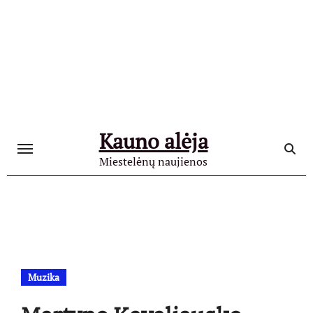
Skip
to
content
Kauno alėja
Miestelėnų naujienos
Muzika