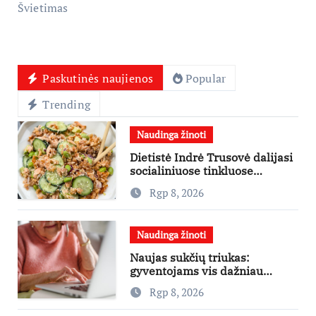
Švietimas
Paskutinės naujienos
Popular
Trending
Naudinga žinoti
Dietistė Indrė Trusovė dalijasi
socialiniuose tinkluose
išpopuliarėjusiu lašišos salotų
Rgp 8, 2026
receptu
Naudinga žinoti
Naujas sukčių triukas:
gyventojams vis dažniau
skambina per „Viber“
Rgp 8, 2026