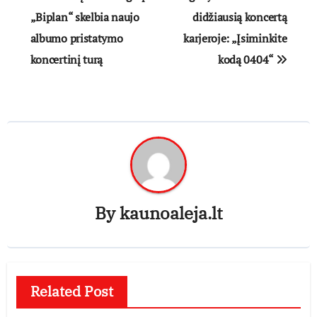
tarp
„Biplan“ skelbia naujo
didžiausią koncertą
albumo pristatymo
karjeroje: „Įsiminkite
įrašų
koncertinį turą
kodą 0404“
By
kaunoaleja.lt
Related Post