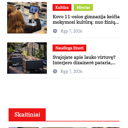
Kultūra
Miestas
Kovo 11-osios gimnazija keičia
mokymosi kultūrą: nuo žinių
kaupimo – prie jų supratimo ir
Rgp 7, 2026
taikymo
Naudinga žinoti
Svajojate apie lauko virtuvę?
Interjero dizainerė pataria,
nuo ko pradėti
Rgp 7, 2026
Skaitiniai