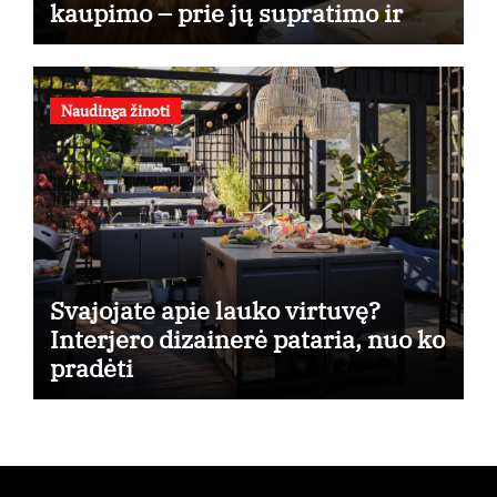
kaupimo – prie jų supratimo ir
taikymo
Naudinga žinoti
Svajojate apie lauko virtuvę?
Interjero dizainerė pataria, nuo ko
pradėti