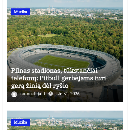
Muzika
Pilnas stadionas, tūkstančiai
telefonų: Pitbull gerbėjams turi
gerą žinią dėl ryšio
kaunoaleja.lt
Lie 31, 2026
Muzika