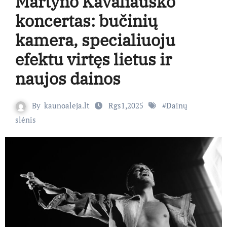
Martyno Kavaliausko
koncertas: bučinių
kamera, specialiuoju
efektu virtęs lietus ir
naujos dainos
By
kaunoaleja.lt
Rgs1,2025
#
Dainų
slėnis