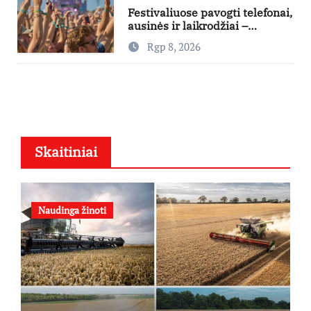
Festivaliuose pavogti telefonai,
ausinės ir laikrodžiai –
ekspertai primena apie
Rgp 8, 2026
didžiausias finansines rizikas
Skaitiniai
Naudinga žinoti