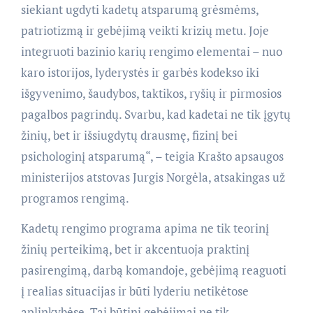
siekiant ugdyti kadetų atsparumą grėsmėms,
patriotizmą ir gebėjimą veikti krizių metu. Joje
integruoti bazinio karių rengimo elementai – nuo
karo istorijos, lyderystės ir garbės kodekso iki
išgyvenimo, šaudybos, taktikos, ryšių ir pirmosios
pagalbos pagrindų. Svarbu, kad kadetai ne tik įgytų
žinių, bet ir išsiugdytų drausmę, fizinį bei
psichologinį atsparumą“, – teigia Krašto apsaugos
ministerijos atstovas Jurgis Norgėla, atsakingas už
programos rengimą.
Kadetų rengimo programa apima ne tik teorinį
žinių perteikimą, bet ir akcentuoja praktinį
pasirengimą, darbą komandoje, gebėjimą reaguoti
į realias situacijas ir būti lyderiu netikėtose
aplinkybėse. Tai būtini gebėjimai ne tik