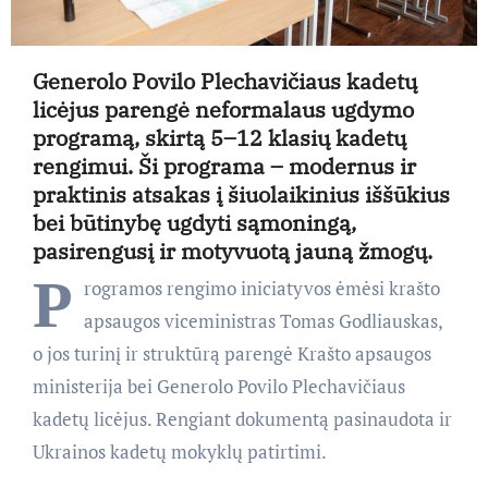
Generolo Povilo Plechavičiaus kadetų
licėjus parengė neformalaus ugdymo
programą, skirtą 5–12 klasių kadetų
rengimui. Ši programa – modernus ir
praktinis atsakas į šiuolaikinius iššūkius
bei būtinybę ugdyti sąmoningą,
pasirengusį ir motyvuotą jauną žmogų.
P
rogramos rengimo iniciatyvos ėmėsi krašto
apsaugos viceministras Tomas Godliauskas,
o jos turinį ir struktūrą parengė Krašto apsaugos
ministerija bei Generolo Povilo Plechavičiaus
kadetų licėjus. Rengiant dokumentą pasinaudota ir
Ukrainos kadetų mokyklų patirtimi.