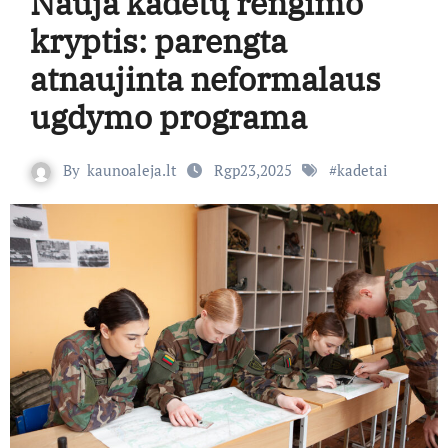
Nauja kadetų rengimo
kryptis: parengta
atnaujinta neformalaus
ugdymo programa
By
kaunoaleja.lt
Rgp23,2025
#
kadetai