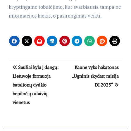
kryptingame tobulėjime, kur svarbiausia tampa ne
informacijos kiekis, o pasirengimas veikti.
Navigacija
Šauliai kyla į dangų:
Kaune vyks hakatonas
tarp
Lietuvoje formuoja
„Ugninis skydas: misija
batalionų dydžio
DI 2025“
įrašų
bepiločių orlaivių
vienetus