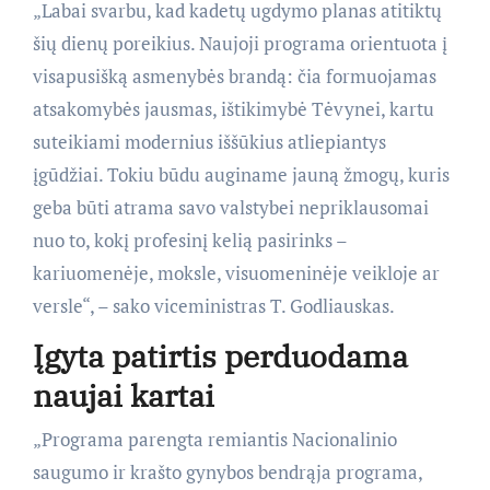
„Labai svarbu, kad kadetų ugdymo planas atitiktų
šių dienų poreikius. Naujoji programa orientuota į
visapusišką asmenybės brandą: čia formuojamas
atsakomybės jausmas, ištikimybė Tėvynei, kartu
suteikiami modernius iššūkius atliepiantys
įgūdžiai. Tokiu būdu auginame jauną žmogų, kuris
geba būti atrama savo valstybei nepriklausomai
nuo to, kokį profesinį kelią pasirinks –
kariuomenėje, moksle, visuomeninėje veikloje ar
versle“, – sako viceministras T. Godliauskas.
Įgyta patirtis perduodama
naujai kartai
„Programa parengta remiantis Nacionalinio
saugumo ir krašto gynybos bendrąja programa,