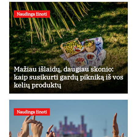
Naudinga žinoti
Mažiau išlaidų, daugiau skonio:
kaip susikurti gardų pikniką iš vos
kelių produktų
Naudinga žinoti