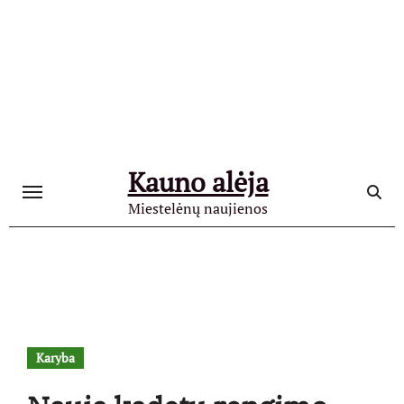
Skip
to
content
Kauno alėja
Miestelėnų naujienos
Karyba