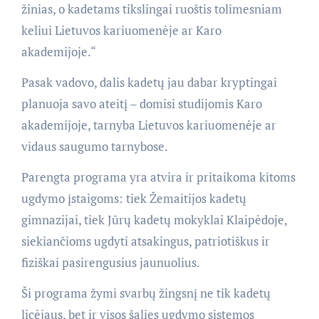
žinias, o kadetams tikslingai ruoštis tolimesniam
keliui Lietuvos kariuomenėje ar Karo
akademijoje.“
Pasak vadovo, dalis kadetų jau dabar kryptingai
planuoja savo ateitį – domisi studijomis Karo
akademijoje, tarnyba Lietuvos kariuomenėje ar
vidaus saugumo tarnybose.
Parengta programa yra atvira ir pritaikoma kitoms
ugdymo įstaigoms: tiek Žemaitijos kadetų
gimnazijai, tiek Jūrų kadetų mokyklai Klaipėdoje,
siekiančioms ugdyti atsakingus, patriotiškus ir
fiziškai pasirengusius jaunuolius.
Ši programa žymi svarbų žingsnį ne tik kadetų
licėjaus, bet ir visos šalies ugdymo sistemos