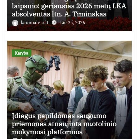
laipsnio: geriausias 2026 metų LKA
absolventas ltn. A. Timinskas
kaunoaleja.lt
Lie 25, 2026
Karyba
Įdiegus papildomas saugumo
priemones atnaujinta nuotolinio
mokymosi platformos