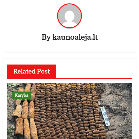
By
kaunoaleja.lt
Related Post
Karyba