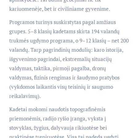
kariuomenėje, bet ir civiliniame gyvenime.
Programos turinys suskirstytas pagal amžiaus
grupes. 5–8 klasių kadetams skirta 194 valandų
trukmės ugdymo programa, o 9–12 klasių – net 200
valandų. Tarp pagrindinių modulių: karo istorija,
išgyvenimo pagrindai, ekstremalių situacijų
valdymas, taktika, pirmoji pagalba, dronų
valdymas, fizinis rengimas ir šaudymo pratybos
(vykdomos laikantis visų teisinių ir saugumo
reikalavimų).
Kadetai mokomi naudotis topografinėmis
priemonėmis, radijo ryšio įranga, vyksta į
stovyklas, žygius, dalyvauja rikiuotėse bei
praktinėse treniruotėse. Visa tai padeda ugdyti