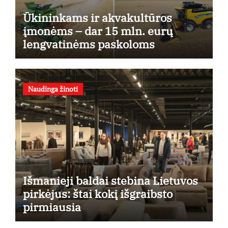
Ūkininkams ir akvakultūros
įmonėms – dar 15 mln. eurų
lengvatinėms paskoloms
Naudinga žinoti
Išmanieji baldai stebina Lietuvos
pirkėjus: štai kokį išgraibsto
pirmiausia