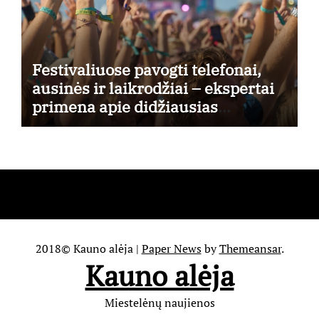
Festivaliuose pavogti telefonai,
ausinės ir laikrodžiai – ekspertai
primena apie didžiausias
finansines rizikas
2018© Kauno alėja
|
Paper News
by
Themeansar
.
Kauno alėja
Miestelėnų naujienos