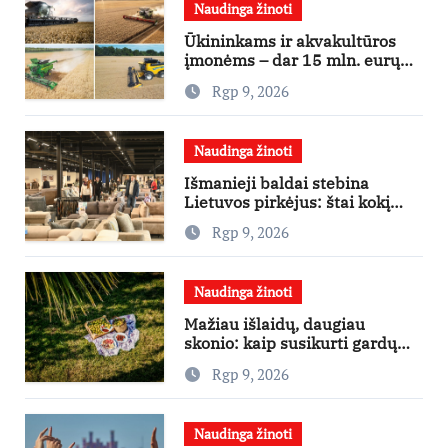
Naudinga žinoti
Ūkininkams ir akvakultūros
įmonėms – dar 15 mln. eurų
lengvatinėms paskoloms
Rgp 9, 2026
Naudinga žinoti
Išmanieji baldai stebina
Lietuvos pirkėjus: štai kokį
išgraibsto pirmiausia
Rgp 9, 2026
Naudinga žinoti
Mažiau išlaidų, daugiau
skonio: kaip susikurti gardų
pikniką iš vos kelių produktų
Rgp 9, 2026
Naudinga žinoti