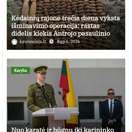
Kėdainių rajone trečia diena vyksta
išminavimo operacija: rastas
didelis kiekis Antrojo pasaulinio
karo laikų standartinės amunicijos
kaunoaleja.lt
Rgp 6, 2026
ir jos dalių
Karyba
Nuo karatė ir būgnų iki karininko