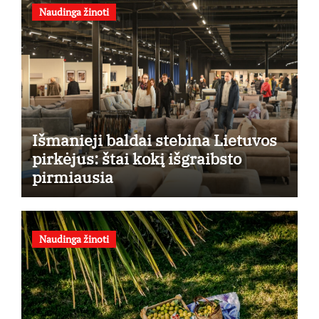
Naudinga žinoti
Išmanieji baldai stebina Lietuvos
pirkėjus: štai kokį išgraibsto
pirmiausia
Naudinga žinoti