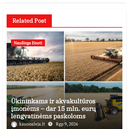
Related Post
Naudinga žinoti
Ūkininkams ir akvakultūros
įmonėms – dar 15 mln. eurų
lengvatinėms paskoloms
kaunoaleja.lt
Rgp 9, 2026