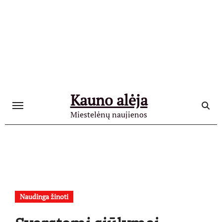
Skip
to
content
Kauno alėja
Miestelėnų naujienos
Naudinga žinoti