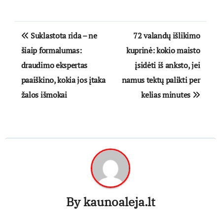
Navigacija
Suklastota rida – ne
72 valandų išlikimo
tarp
šiaip formalumas:
kuprinė: kokio maisto
draudimo ekspertas
įsidėti iš anksto, jei
įrašų
paaiškino, kokia jos įtaka
namus tektų palikti per
žalos išmokai
kelias minutes
By
kaunoaleja.lt