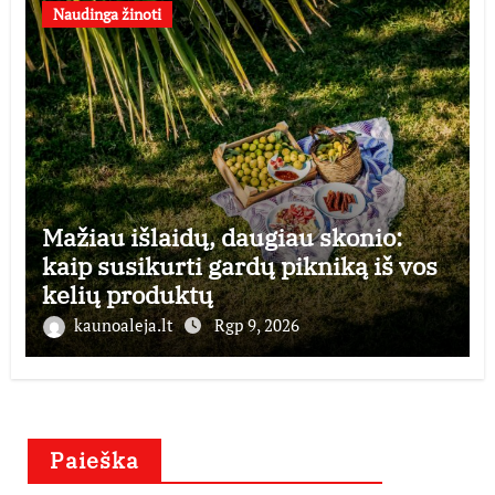
Naudinga žinoti
Mažiau išlaidų, daugiau skonio:
kaip susikurti gardų pikniką iš vos
kelių produktų
kaunoaleja.lt
Rgp 9, 2026
Paieška