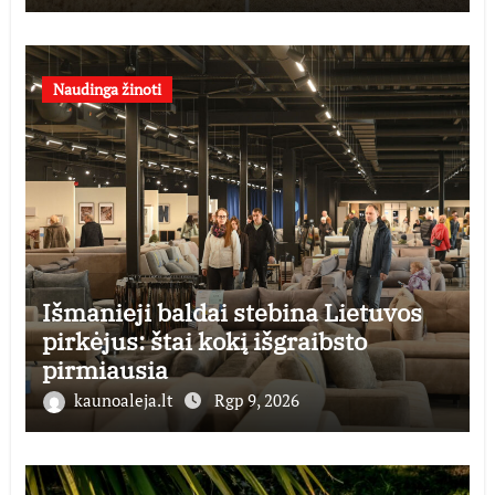
Naudinga žinoti
Išmanieji baldai stebina Lietuvos
pirkėjus: štai kokį išgraibsto
pirmiausia
kaunoaleja.lt
Rgp 9, 2026