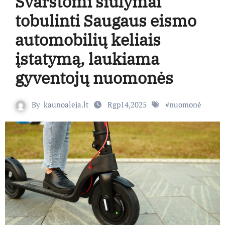
Svarstomi siūlymai
tobulinti Saugaus eismo
automobilių keliais
įstatymą, laukiama
gyventojų nuomonės
By
kaunoaleja.lt
Rgp14,2025
#
nuomonė