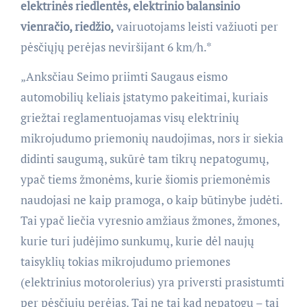
elektrinės riedlentės, elektrinio balansinio
vienračio, riedžio,
vairuotojams leisti važiuoti per
pėsčiųjų perėjas neviršijant 6 km/h.*
„Anksčiau Seimo priimti Saugaus eismo
automobilių keliais įstatymo pakeitimai, kuriais
griežtai reglamentuojamas visų elektrinių
mikrojudumo priemonių naudojimas, nors ir siekia
didinti saugumą, sukūrė tam tikrų nepatogumų,
ypač tiems žmonėms, kurie šiomis priemonėmis
naudojasi ne kaip pramoga, o kaip būtinybe judėti.
Tai ypač liečia vyresnio amžiaus žmones, žmones,
kurie turi judėjimo sunkumų, kurie dėl naujų
taisyklių tokias mikrojudumo priemones
(elektrinius motorolerius) yra priversti prasistumti
per pėsčiųjų perėjas. Tai ne tai kad nepatogu – tai