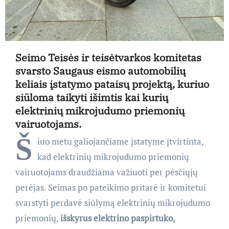
Seimo Teisės ir teisėtvarkos komitetas
svarsto Saugaus eismo automobilių
keliais įstatymo pataisų projektą, kuriuo
siūloma taikyti išimtis kai kurių
elektrinių mikrojudumo priemonių
vairuotojams.
Š
iuo metu galiojančiame įstatyme įtvirtinta,
kad elektrinių mikrojudumo priemonių
vairuotojams draudžiama važiuoti per pėsčiųjų
perėjas. Seimas po pateikimo pritarė ir komitetui
svarstyti perdavė siūlymą elektrinių mikrojudumo
priemonių,
išskyrus elektrino paspirtuko,