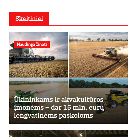
Skaitiniai
Naudinga žinoti
Ūkininkams ir akvakultūros
įmonėms – dar 15 mln. eurų
lengvatinėms paskoloms