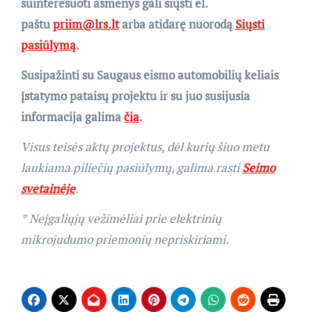
suinteresuoti asmenys gali siųsti el.
paštu
priim@lrs.lt
arba atidarę nuorodą
Siųsti
pasiūlymą
.
Susipažinti su Saugaus eismo automobilių keliais
įstatymo pataisų projektu ir su juo susijusia
informacija galima
čia
.
Visus teisės aktų projektus, dėl kurių šiuo metu
laukiama piliečių pasiūlymų, galima rasti
Seimo
svetainėje
.
*
Neįgaliųjų vežimėliai prie elektrinių
mikrojudumo priemonių nepriskiriami.