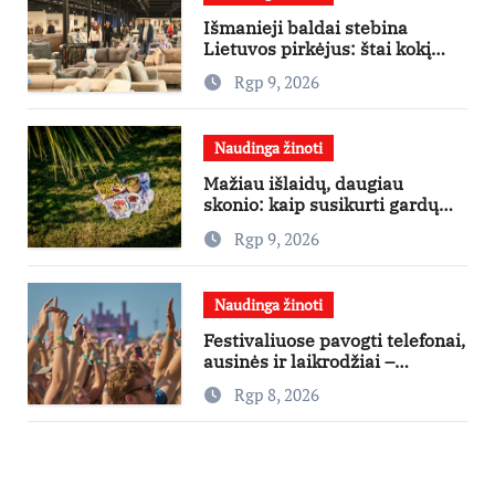
Išmanieji baldai stebina
Lietuvos pirkėjus: štai kokį
išgraibsto pirmiausia
Rgp 9, 2026
Naudinga žinoti
Mažiau išlaidų, daugiau
skonio: kaip susikurti gardų
pikniką iš vos kelių produktų
Rgp 9, 2026
Naudinga žinoti
Festivaliuose pavogti telefonai,
ausinės ir laikrodžiai –
ekspertai primena apie
Rgp 8, 2026
didžiausias finansines rizikas