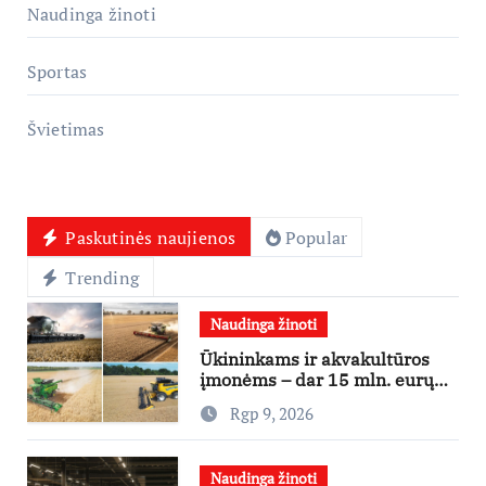
Naudinga žinoti
Sportas
Švietimas
Paskutinės naujienos
Popular
Trending
Naudinga žinoti
Ūkininkams ir akvakultūros
įmonėms – dar 15 mln. eurų
lengvatinėms paskoloms
Rgp 9, 2026
Naudinga žinoti