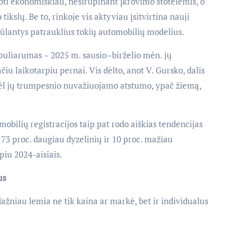
iuoti ekonomiškiau, nesirūpinant įkrovimo stotelėmis, o
kslų. Be to, rinkoje vis aktyviau įsitvirtina nauji
siūlantys patrauklius tokių automobilių modelius.
opuliarumas – 2025 m. sausio–birželio mėn. jų
čiu laikotarpiu pernai. Vis dėlto, anot V. Gursko, dalis
dėl jų trumpesnio nuvažiuojamo atstumo, ypač žiemą,
obilių registracijos taip pat rodo aiškias tendencijas
73 proc. daugiau dyzelinių ir 10 proc. mažiau
piu 2024-aisiais.
us
ažniau lemia ne tik kaina ar markė, bet ir individualus