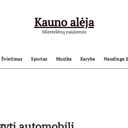
Kauno alėja
Miestelėnų naujienos
Švietimas
Sportas
Muzika
Karyba
Naudinga ž
gyti automobilį