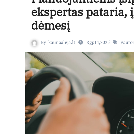
ekspertas pataria, 
dėmesį
By
kaunoaleja.lt
Rgp14,2025
#
auto