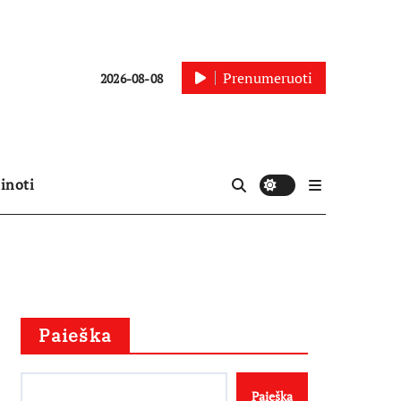
Prenumeruoti
2026-08-08
inoti
Paieška
Paieška