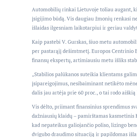
Automobilių rinkai Lietuvoje toliau augant, k
įsigijimo būdą. Vis daugiau žmonių renkasi ne 
išlaidas ilgesniam laikotarpiui ir geriau valdy
Kaip pastebi V. Gurskas, šiuo metu automobili
per pastarąjį dešimtmetį. Europos Centrinio 
finansų ekspertų, artimiausiu metu išliks stabi
„Stabilios palūkanos suteikia klientams galim
įsipareigojimus, nesibaiminant netikėto mėn
dalis jau artėja prie 60 proc., o tai rodo aišk
Vis dėlto, priimant finansinius sprendimus sva
dažniausių klaidų – pamirštamas kasmetinis
kad nepateikus galiojančio poliso, lizingo ben
dvigubo draudimo situaciją ir papildomas išla