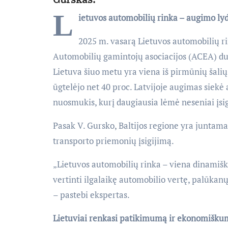
L
ietuvos automobilių rinka – augimo ly
2025 m. vasarą Lietuvos automobilių r
Automobilių gamintojų asociacijos (ACEA) du
Lietuva šiuo metu yra viena iš pirmūnių šalių
ūgtelėjo net 40 proc. Latvijoje augimas siekė a
nuosmukis, kurį daugiausia lėmė neseniai įsig
Pasak V. Gursko, Baltijos regione yra juntama
transporto priemonių įsigijimą.
„Lietuvos automobilių rinka – viena dinamišk
vertinti ilgalaikę automobilio vertę, palūkanų
– pastebi ekspertas.
Lietuviai renkasi patikimumą ir ekonomišku