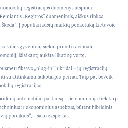
tomobilių registracijos duomenys atspindi
 Remiantis „Regitros“ duomenimis, aiškus rinkos
ir „Škoda“. Į populiariausių markių penketuką Lietuvoje
su šalies gyventojų siekiu priimti racionalų
mobilį, išlaikantį aukštą likutinę vertę.
usmetį fiksavo „plug-in“ hibridai – jų registracijų
nti su atitinkamu laikotarpiu pernai. Taip pat beveik
obilių registracijos.
ridinių automobilių paklausą – jie dominuoja tiek tarp
techninius ir ekonominius aspektus, būtent hibridinis
uvių poreikius“, – sako ekspertas.