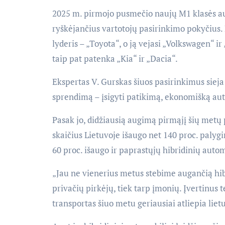
2025 m. pirmojo pusmečio naujų M1 klasės au
ryškėjančius vartotojų pasirinkimo pokyčius.
lyderis – „Toyota“, o ją vejasi „Volkswagen“ 
taip pat patenka „Kia“ ir „Dacia“.
Ekspertas V. Gurskas šiuos pasirinkimus sieja 
sprendimą – įsigyti patikimą, ekonomišką auto
Pasak jo, didžiausią augimą pirmąjį šių metų p
skaičius Lietuvoje išaugo net 140 proc. palygi
60 proc. išaugo ir paprastųjų hibridinių autom
„Jau ne vienerius metus stebime augančią hib
privačių pirkėjų, tiek tarp įmonių. Įvertinus 
transportas šiuo metu geriausiai atliepia liet