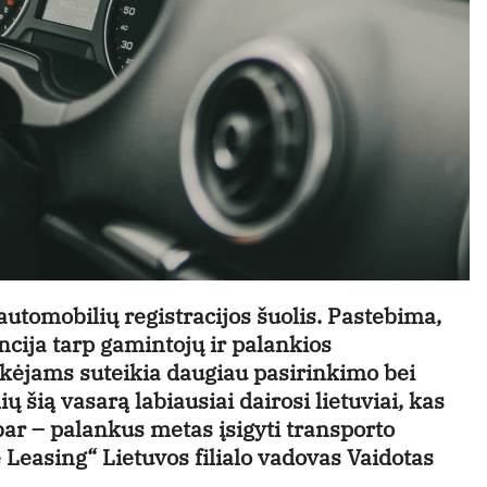
utomobilių registracijos šuolis. Pastebima,
cija tarp gamintojų ir palankios
kėjams suteikia daugiau pasirinkimo bei
ų šią vasarą labiausiai dairosi lietuviai, kas
bar – palankus metas įsigyti transporto
 Leasing“ Lietuvos filialo vadovas Vaidotas