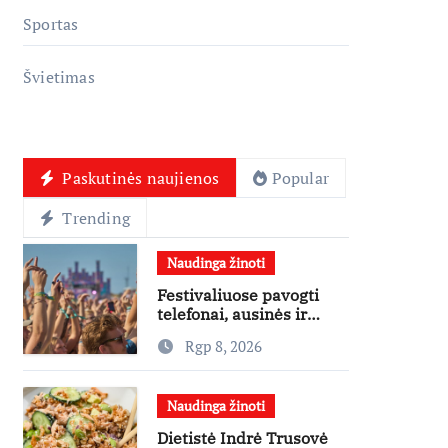
Sportas
Švietimas
Paskutinės naujienos
Popular
Trending
Naudinga žinoti
Festivaliuose pavogti
telefonai, ausinės ir
laikrodžiai – ekspertai
Rgp 8, 2026
primena apie
didžiausias finansines
rizikas
Naudinga žinoti
Dietistė Indrė Trusovė