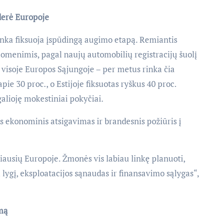
derė Europoje
inka fiksuoja įspūdingą augimo etapą. Remiantis
omenimis, pagal naujų automobilių registracijų šuolį
 visoje Europos Sąjungoje – per metus rinka čia
pie 30 proc., o Estijoje fiksuotas ryškus 40 proc.
alioję mokestiniai pokyčiai.
s ekonominis atsigavimas ir brandesnis požiūris į
iausių Europoje. Žmonės vis labiau linkę planuoti,
 lygį, eksploatacijos sąnaudas ir finansavimo sąlygas“,
mą