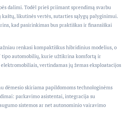
bės dalimi. Todėl prieš priimant sprendimą svarbu
 kaštų, likutinės vertės, sutarties sąlygų palyginimui.
rins, kad pasirinkimas bus praktiškas ir finansiškai
dažniau renkasi kompaktiškus hibridinius modelius, o
tipo automobilių, kurie užtikrina komfortą ir
elektromobiliais, vertindamas jų žemas eksploatacijos
giau dėmesio skiriama papildomoms technologinėms
imai: parkavimo asistentai, integracija su
augumo sistemos ar net autonominio vairavimo