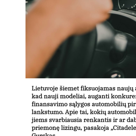
Lietuvoje šiemet fiksuojamas naujų a
kad nauji modeliai, auganti konkuren
finansavimo sąlygos automobilių pir
lankstumo. Apie tai, kokių automobili
jiems svarbiausia renkantis ir ar da
priemonę lizingu, pasakoja „Citadele
Gurskas.