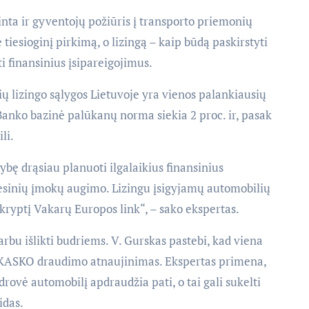
inta ir gyventojų požiūris į transporto priemonių
tiesioginį pirkimą, o lizingą – kaip būdą paskirstyti
ti finansinius įsipareigojimus.
ų lizingo sąlygos Lietuvoje yra vienos palankiausių
Banko bazinė palūkanų norma siekia 2 proc. ir, pasak
li.
ybę drąsiau planuoti ilgalaikius finansinius
esinių įmokų augimo. Lizingu įsigyjamų automobilių
ią kryptį Vakarų Europos link“, – sako ekspertas.
rbu išlikti budriems. V. Gurskas pastebi, kad viena
 KASKO draudimo atnaujinimas. Ekspertas primena,
drovė automobilį apdraudžia pati, o tai gali sukelti
idas.