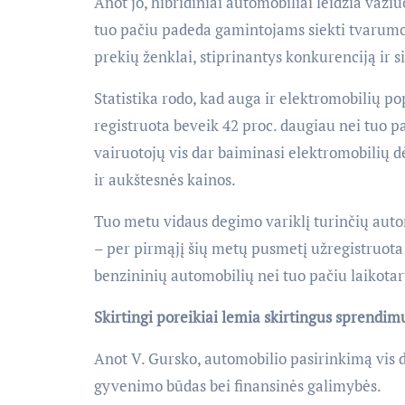
Anot jo, hibridiniai automobiliai leidžia važ
tuo pačiu padeda gamintojams siekti tvarumo ti
prekių ženklai, stiprinantys konkurenciją ir 
Statistika rodo, kad auga ir elektromobilių p
registruota beveik 42 proc. daugiau nei tuo pa
vairuotojų vis dar baiminasi elektromobilių 
ir aukštesnės kainos.
Tuo metu vidaus degimo variklį turinčių autom
– per pirmąjį šių metų pusmetį užregistruota 
benzininių automobilių nei tuo pačiu laikotar
Skirtingi poreikiai lemia skirtingus sprendim
Anot V. Gursko, automobilio pasirinkimą vis d
gyvenimo būdas bei finansinės galimybės.