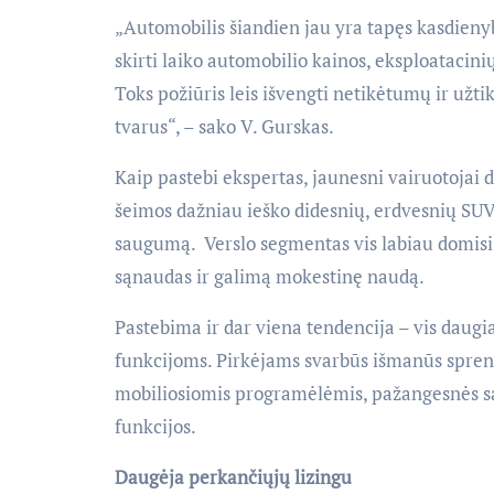
„Automobilis šiandien jau yra tapęs kasdieny
skirti laiko automobilio kainos, eksploatacinių
Toks požiūris leis išvengti netikėtumų ir užtik
tvarus“, – sako V. Gurskas.
Kaip pastebi ekspertas, jaunesni vairuotojai 
šeimos dažniau ieško didesnių, erdvesnių SUV 
saugumą. Verslo segmentas vis labiau domisi 
sąnaudas ir galimą mokestinę naudą.
Pastebima ir dar viena tendencija – vis dau
funkcijoms. Pirkėjams svarbūs išmanūs sprend
mobiliosiomis programėlėmis, pažangesnės s
funkcijos.
Daugėja perkančiųjų lizingu