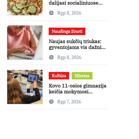
dalijasi socialiniuose
tinkluose
Rgp 8, 2026
išpopuliarėjusiu lašišos
salotų receptu
Naudinga žinoti
Naujas sukčių triukas:
gyventojams vis dažniau
skambina per „Viber“
Rgp 8, 2026
Kultūra
Miestas
Kovo 11-osios gimnazija
keičia mokymosi
kultūrą: nuo žinių
Rgp 7, 2026
kaupimo – prie jų
supratimo ir taikymo