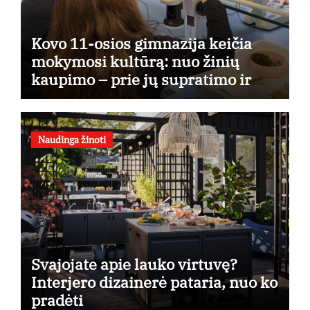
Kovo 11-osios gimnazija keičia
mokymosi kultūrą: nuo žinių
kaupimo – prie jų supratimo ir
taikymo
Naudinga žinoti
Svajojate apie lauko virtuvę?
Interjero dizainerė pataria, nuo ko
pradėti