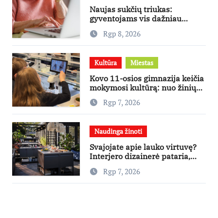
Naujas sukčių triukas:
gyventojams vis dažniau
skambina per „Viber“
Rgp 8, 2026
Kultūra
Miestas
Kovo 11-osios gimnazija keičia
mokymosi kultūrą: nuo žinių
kaupimo – prie jų supratimo ir
Rgp 7, 2026
taikymo
Naudinga žinoti
Svajojate apie lauko virtuvę?
Interjero dizainerė pataria,
nuo ko pradėti
Rgp 7, 2026