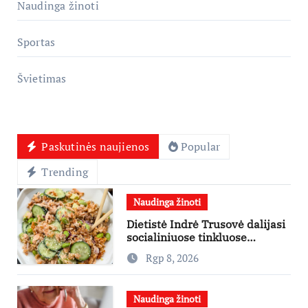
Naudinga žinoti
Sportas
Švietimas
Paskutinės naujienos
Popular
Trending
Naudinga žinoti
Dietistė Indrė Trusovė dalijasi
socialiniuose tinkluose
išpopuliarėjusiu lašišos salotų
Rgp 8, 2026
receptu
Naudinga žinoti