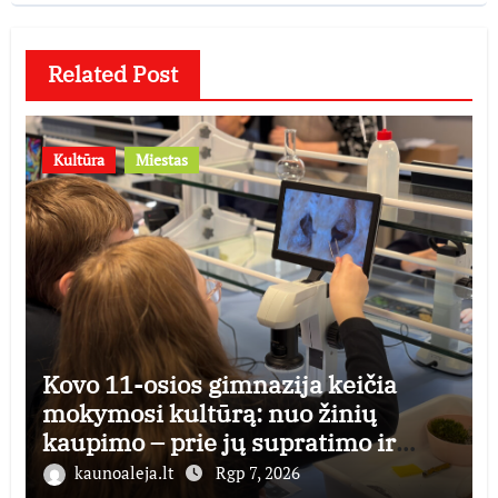
Related Post
Kultūra
Miestas
Kovo 11-osios gimnazija keičia
mokymosi kultūrą: nuo žinių
kaupimo – prie jų supratimo ir
taikymo
kaunoaleja.lt
Rgp 7, 2026