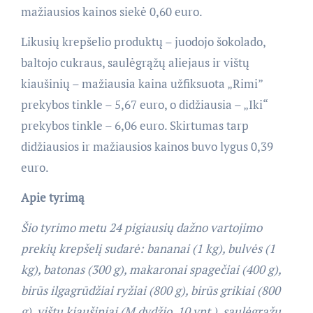
mažiausios kainos siekė 0,60 euro.
Likusių krepšelio produktų – juodojo šokolado,
baltojo cukraus, saulėgrąžų aliejaus ir vištų
kiaušinių – mažiausia kaina užfiksuota „Rimi”
prekybos tinkle – 5,67 euro, o didžiausia – „Iki“
prekybos tinkle – 6,06 euro. Skirtumas tarp
didžiausios ir mažiausios kainos buvo lygus 0,39
euro.
Apie tyrimą
Šio tyrimo metu 24 pigiausių dažno vartojimo
prekių krepšelį sudarė: bananai (1 kg), bulvės (1
kg), batonas (300 g), makaronai spagečiai (400 g),
birūs ilgagrūdžiai ryžiai (800 g), birūs grikiai (800
g), vištų kiaušiniai (M dydžio, 10 vnt.), saulėgrąžų