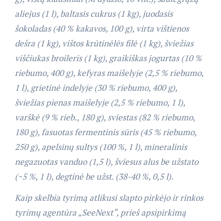
aliejus (1 l), baltasis cukrus (1 kg), juodasis
šokoladas (40 % kakavos, 100 g), virta vištienos
dešra (1 kg), vištos krūtinėlės filė (1 kg), šviežias
viščiukas broileris (1 kg), graikiškas jogurtas (10 %
riebumo, 400 g), kefyras maišelyje (2,5 % riebumo,
1 l), grietinė indelyje (30 % riebumo, 400 g),
šviežias pienas maišelyje (2,5 % riebumo, 1 l),
varškė (9 % rieb., 180 g), sviestas (82 % riebumo,
180 g), fasuotas fermentinis sūris (45 % riebumo,
250 g), apelsinų sultys (100 %, 1 l), mineralinis
negazuotas vanduo (1,5 l), šviesus alus be užstato
(~5 %, 1 l), degtinė be užst. (38-40 %, 0,5 l).
Kaip skelbia tyrimą atlikusi slapto pirkėjo ir rinkos
tyrimų agentūra „SeeNext“, prieš apsipirkimą