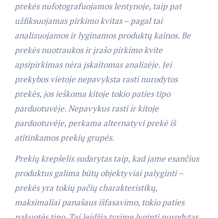
prekės nufotografuojamos lentynoje, taip pat
užfiksuojamas pirkimo kvitas – pagal tai
analizuojamos ir lyginamos produktų kainos. Be
prekės nuotraukos ir įrašo pirkimo kvite
apsipirkimas nėra įskaitomas analizėje. Jei
prekybos vietoje nepavyksta rasti nurodytos
prekės, jos ieškoma kitoje tokio paties tipo
parduotuvėje. Nepavykus rasti ir kitoje
parduotuvėje, perkama alternatyvi prekė iš
atitinkamos prekių grupės.
Prekių krepšelis sudarytas taip, kad jame esančius
produktus galima būtų objektyviai palyginti –
prekės yra tokių pačių charakteristikų,
maksimaliai panašaus išfasavimo, tokio paties
pakuotės tipo. Tai leidžia tyrime lyginti nurodytas