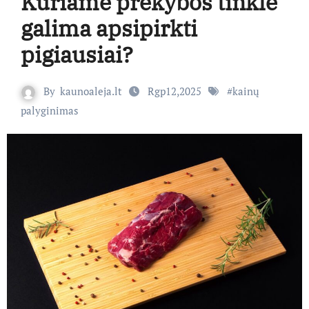
Kuriame prekybos tinkle
galima apsipirkti
pigiausiai?
By
kaunoaleja.lt
Rgp12,2025
#
kainų
palyginimas