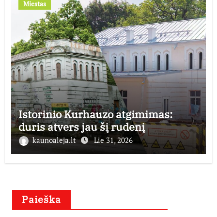
Miestas
Istorinio Kurhauzo atgimimas:
duris atvers jau šį rudenį
kaunoaleja.lt
Lie 31, 2026
Paieška