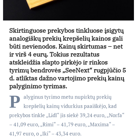
Skirtinguose prekybos tinkluose įsigytų
analogiškų prekių krepšelių kainos gali
būti nevienodos. Kainų skirtumas – net
ir virš 4 eurų. Tokius rezultatus
atskleidžia slapto pirkėjo ir rinkos
tyrimų bendrovės „SeeNext“ rugpjūčio 5
d. atliktas dažno vartojimo prekių kainų
palyginimo tyrimas.
P
alyginus tyrimo metu nupirktų prekių
krepšelių kainų vidurkius paaiškėjo, kad
prekybos tinkle „Lidl“ jis siekė 39,24 euro, „Norfa“
– 41,09 euro, „Rimi“ – 41,79 euro, „Maxima“ –
41,97 euro, o „Iki“ – 43,34 euro.