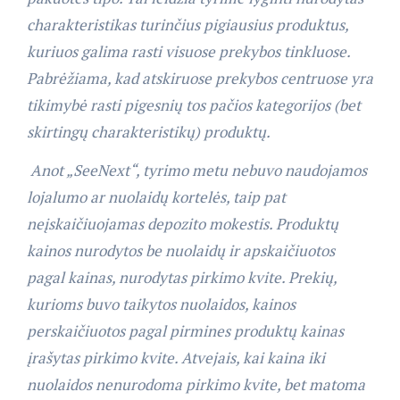
charakteristikas turinčius pigiausius produktus,
kuriuos galima rasti visuose prekybos tinkluose.
Pabrėžiama, kad atskiruose prekybos centruose yra
tikimybė rasti pigesnių tos pačios kategorijos (bet
skirtingų charakteristikų) produktų.
Anot „SeeNext“, tyrimo metu nebuvo naudojamos
lojalumo ar nuolaidų kortelės, taip pat
neįskaičiuojamas depozito mokestis. Produktų
kainos nurodytos be nuolaidų ir apskaičiuotos
pagal kainas, nurodytas pirkimo kvite. Prekių,
kurioms buvo taikytos nuolaidos, kainos
perskaičiuotos pagal pirmines produktų kainas
įrašytas pirkimo kvite. Atvejais, kai kaina iki
nuolaidos nenurodoma pirkimo kvite, bet matoma