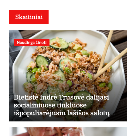
Skaitiniai
Naudinga žinoti
Dietistė Indrė Trusovė dalijasi
socialiniuose tinkluose
išpopuliarėjusiu lašišos salotų
receptu