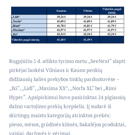
Rugpjūčio 5 d. atlikto tyrimo metu „SeeNext“ slapti
pirkėjai lankėsi Vilniaus ir Kauno penkių
didžiausių šalies prekybos tinklų parduotuvėse –
„Iki“, „Lidl“, „Maxima XX”, „Norfa XL“ bei „Rimi
Hyper“. Apsipirkimui buvo pasirinktas 24 pigiausių
dažno vartojimo prekių krepšelis. Jį sudarė iš
skirtingų maisto kategorijų atrinktos prekės:
pieno, mėsos, grūdinės kilmės, bakalėjos produktai,
vaisiai, daržovės ir gėrimai.