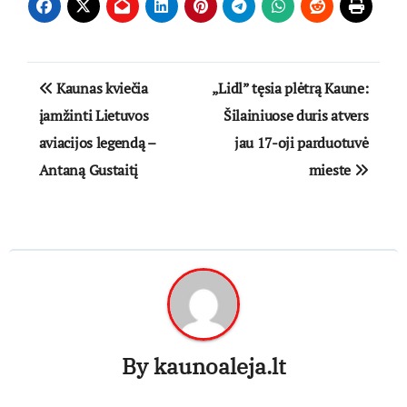
Navigacija
Kaunas kviečia
„Lidl” tęsia plėtrą Kaune:
tarp
įamžinti Lietuvos
Šilainiuose duris atvers
aviacijos legendą –
jau 17-oji parduotuvė
įrašų
Antaną Gustaitį
mieste
By
kaunoaleja.lt