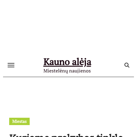
Skip
to
content
Kauno alėja
Miestelėnų naujienos
Miestas