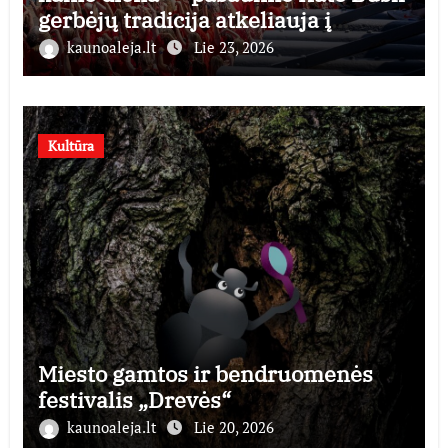
gerbėjų tradicija atkeliauja į
Lietuvą
kaunoaleja.lt
Lie 23, 2026
Kultūra
Miesto gamtos ir bendruomenės
festivalis „Drevės“
kaunoaleja.lt
Lie 20, 2026