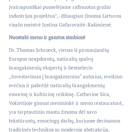
įvairiapusiškai puoselėjame rafinuotus grožio
industrijos projektus”,- džiaugiasi žinoma Lietuvos
visažo meistrė Justina Gafarovaitė-Rašimienė.
Nuostabi meno ir gamtos simbiozė
Dr. Thomas Schroeck, vienas iš pirmaujančių
Europos neapdorotų, natūralių spalvų
brangakmenių ekspertų ir bestselerio
„Investavimas į brangakmenius“ autorius, sveikino
svečius ir pabrėžė natūralių brangakmenių
emocinę ir kultūrinę reikšmę. Catherine Sica,
Vokietijoje gimusi menininkė ir meno restauratorė,
yra tarptautiniu mastu žinoma dėl savo
tekstūruotų, emocingų darbų, kuriuose derinamos
tradicinės technikos su modernia abstrakcija,