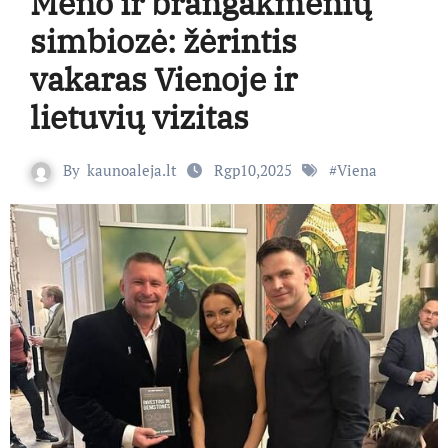
Meno ir brangakmenių
simbiozė: žėrintis
vakaras Vienoje ir
lietuvių vizitas
By
kaunoaleja.lt
Rgp10,2025
#
Viena