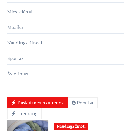
Miestelėnai
Muzika
Naudinga žinoti
Sportas
Švietimas
Paskutinės naujienos
Popular
Trending
Naudinga žinoti