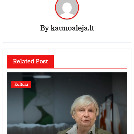
By
kaunoaleja.lt
Related Post
Kultūra