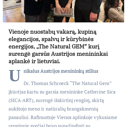
Vienoje nuostabų vakarą, kupiną
elegancijos, spalvų ir kūrybinės
energijos, „The Natural GEM“ kurį
surengė garsūs Austrijos menininkai
aplankė ir lietuviai.
U
nikalus Austrijos menininkų stilius
Dr. Thomas Schroeck “The Natural Gem”
įkūrėjas kartu su garsia menininke Catherine Sica
(SICA-ART), surengė išskirtinį renginį, skirtą
aukštojo meno ir natūralių brangakmenių
pasauliui. Rafinuotoje Vienos aplinkoje vykusiame
renginyje svečiai buvo supažindinti su