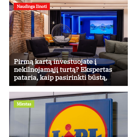
Naudinga žinoti
Pirmą kartą investuojate į
nekilnojamąjį turtą? Ekspertas
pataria, kaip pasirinkti būstą,
kuris generuos grąžą
Miestas