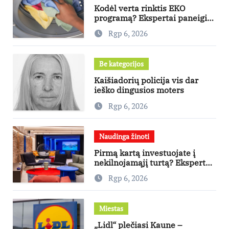
Kodėl verta rinktis EKO
programą? Ekspertai paneigia
dažniausius mitus
Rgp 6, 2026
Be kategorijos
Kaišiadorių policija vis dar
ieško dingusios moters
Rgp 6, 2026
Naudinga žinoti
Pirmą kartą investuojate į
nekilnojamąjį turtą? Ekspertas
pataria, kaip pasirinkti būstą,
Rgp 6, 2026
kuris generuos grąžą
Miestas
„Lidl“ plečiasi Kaune –