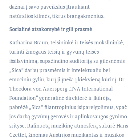
dažnai į savo paveikslus įtraukiant
natūralios kilmės, tikrus brangakmenius.
Socialinė atsakomybė ir gili prasmė
Katharina Braun, teisininkė ir teisės mokslininkė,
turinti žmogaus teisių ir gyvūnų teisės
išsilavinimą, supažindino auditoriją su gilesnėmis
„Sica” darbų prasmėmis ir intelektualiu bei
emociniu gyliu, kurį ji įneša į kiekvieną kūrinį. Dr.
Theodora von Auersperg „TvA International
Foundation“ generalinė direktorė ir įkūrėja,
pabrėžė „Sica” filantropinius įsipareigojimus, ypač
jos darbą gyvūnų gerovės ir aplinkosaugos gynimo
srityse. Rafinuotą muzikinę atmosferą sukūrė Hans
Czettel, žinomas Austrijos muzikantas ir muzikos