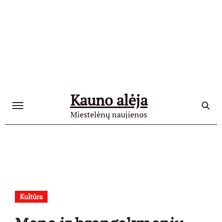
Skip
to
content
Kauno alėja
Miestelėnų naujienos
Kultūra