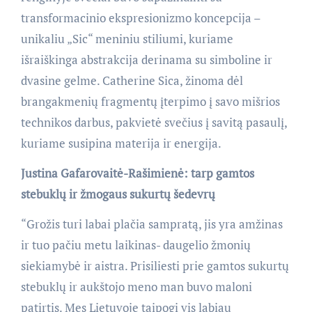
transformacinio ekspresionizmo koncepcija –
unikaliu „Sic“ meniniu stiliumi, kuriame
išraiškinga abstrakcija derinama su simboline ir
dvasine gelme. Catherine Sica, žinoma dėl
brangakmenių fragmentų įterpimo į savo mišrios
technikos darbus, pakvietė svečius į savitą pasaulį,
kuriame susipina materija ir energija.
Justina Gafarovaitė-Rašimienė: tarp gamtos
stebuklų ir žmogaus sukurtų šedevrų
“Grožis turi labai plačia sampratą, jis yra amžinas
ir tuo pačiu metu laikinas- daugelio žmonių
siekiamybė ir aistra. Prisiliesti prie gamtos sukurtų
stebuklų ir aukštojo meno man buvo maloni
patirtis. Mes Lietuvoje taipogi vis labiau