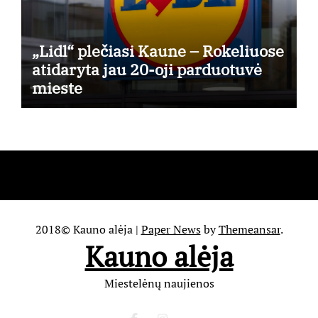
„Lidl“ plečiasi Kaune – Rokeliuose
atidaryta jau 20-oji parduotuvė
mieste
2018© Kauno alėja
|
Paper News
by
Themeansar
.
Kauno alėja
Miestelėnų naujienos