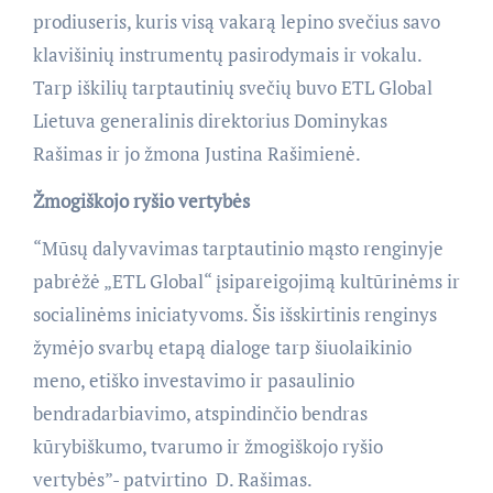
prodiuseris, kuris visą vakarą lepino svečius savo
klavišinių instrumentų pasirodymais ir vokalu.
Tarp iškilių tarptautinių svečių buvo ETL Global
Lietuva generalinis direktorius Dominykas
Rašimas ir jo žmona Justina Rašimienė.
Žmogiškojo ryšio vertybės
“Mūsų dalyvavimas tarptautinio mąsto renginyje
pabrėžė „ETL Global“ įsipareigojimą kultūrinėms ir
socialinėms iniciatyvoms. Šis išskirtinis renginys
žymėjo svarbų etapą dialoge tarp šiuolaikinio
meno, etiško investavimo ir pasaulinio
bendradarbiavimo, atspindinčio bendras
kūrybiškumo, tvarumo ir žmogiškojo ryšio
vertybės”- patvirtino D. Rašimas.