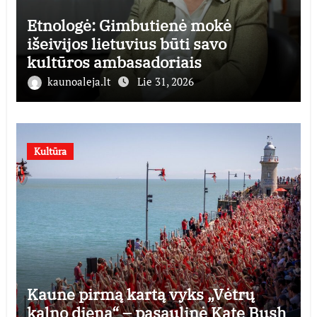
Etnologė: Gimbutienė mokė
išeivijos lietuvius būti savo
kultūros ambasadoriais
kaunoaleja.lt
Lie 31, 2026
Kultūra
Kaune pirmą kartą vyks „Vėtrų
kalno diena“ – pasaulinė Kate Bush