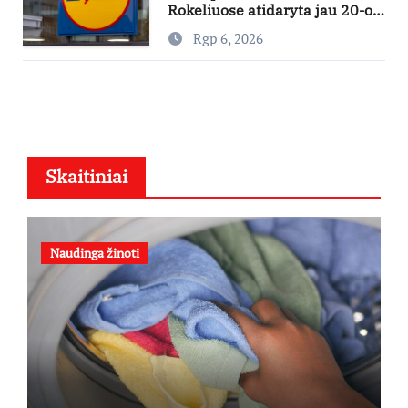
Rokeliuose atidaryta jau 20-oji
parduotuvė mieste
Rgp 6, 2026
Skaitiniai
Naudinga žinoti