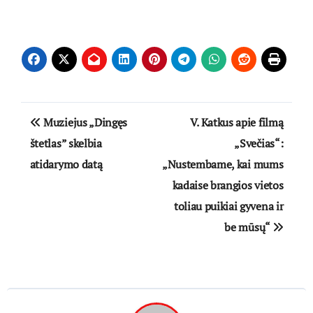
Navigacija
Muziejus „Dingęs
V. Katkus apie filmą
tarp
štetlas” skelbia
„Svečias“:
atidarymo datą
„Nustembame, kai mums
įrašų
kadaise brangios vietos
toliau puikiai gyvena ir
be mūsų“