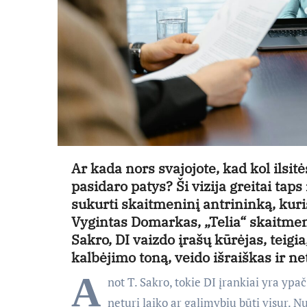
Ar kada nors svajojote, kad kol ilsit
pasidaro patys? Ši vizija greitai taps
sukurti skaitmeninį antrininką, kuris 
Vygintas Domarkas, „Telia“ skaitme
Sakro, DI vaizdo įrašų kūrėjas, teigi
kalbėjimo toną, veido išraiškas ir 
A
not T. Sakro, tokie DI įrankiai yra yp
neturi laiko ar galimybių būti visur.