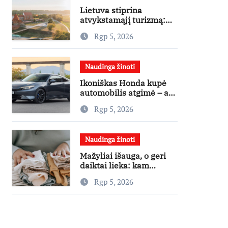
Lietuva stiprina
atvykstamąjį turizmą:
70 tūkst. eurų investicijų
Rgp 5, 2026
užsienio turistams
pritraukti
Naudinga žinoti
Ikoniškas Honda kupė
automobilis atgimė – ar
jis pateisins pirkėjų
Rgp 5, 2026
lūkesčius?
Naudinga žinoti
Mažyliai išauga, o geri
daiktai lieka: kam
paaukoti jie gali būti
Rgp 5, 2026
aukso vertės?