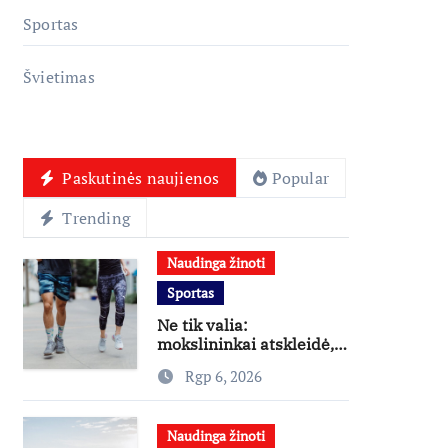
Sportas
Švietimas
Paskutinės naujienos
Popular
Trending
Naudinga žinoti
Sportas
Ne tik valia:
mokslininkai atskleidė,
kas skatina žmones
Rgp 6, 2026
daugiau judėti
Naudinga žinoti