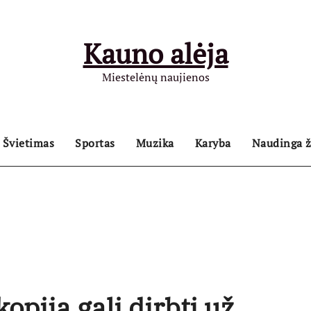
Kauno alėja
Miestelėnų naujienos
Švietimas
Sportas
Muzika
Karyba
Naudinga ž
kopija gali dirbti už