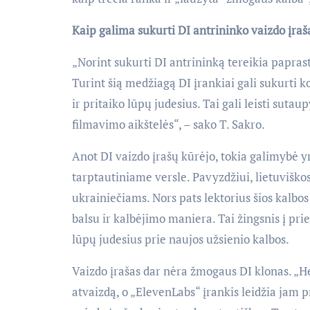
Kaip galima sukurti DI antrininko vaizdo įraš
„Norint sukurti DI antrininką tereikia papras
Turint šią medžiagą DI įrankiai gali sukurti k
ir pritaiko lūpų judesius. Tai gali leisti suta
filmavimo aikštelės“, – sako T. Sakro.
Anot DI vaizdo įrašų kūrėjo, tokia galimybė 
tarptautiniame versle. Pavyzdžiui, lietuvišk
ukrainiečiams. Nors pats lektorius šios kalbos
balsu ir kalbėjimo maniera. Tai žingsnis į prie
lūpų judesius prie naujos užsienio kalbos.
Vaizdo įrašas dar nėra žmogaus DI klonas. „He
atvaizdą, o „ElevenLabs“ įrankis leidžia jam p