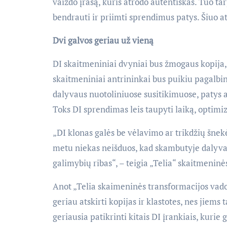
vaizdo įrašą, kuris atrodo autentiškas. Tuo ta
bendrauti ir priimti sprendimus patys. Šiuo a
Dvi galvos geriau už vieną
DI skaitmeniniai dvyniai bus žmogaus kopija, 
skaitmeniniai antrininkai bus puikiu pagalbin
dalyvaus nuotoliniuose susitikimuose, patys at
Toks DI sprendimas leis taupyti laiką, optimiz
„DI klonas galės be vėlavimo ar trikdžių šnek
metu niekas neišduos, kad skambutyje dalyvausi
galimybių ribas“, – teigia „Telia“ skaitmenin
Anot „Telia skaimeninės transformacijos vad
geriau atskirti kopijas ir klastotes, nes jiems
geriausia patikrinti kitais DI įrankiais, kurie g