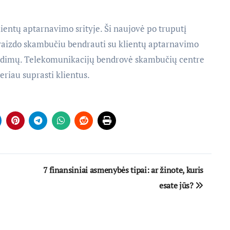
lientų aptarnavimo srityje. Ši naujovė po truputį
ės vaizdo skambučiu bendrauti su klientų aptarnavimo
rendimų. Telekomunikacijų bendrovė skambučių centre
eriau suprasti klientus.
7 finansiniai asmenybės tipai: ar žinote, kuris
esate jūs?