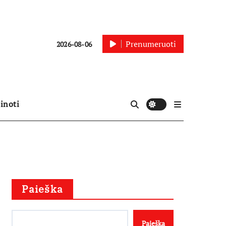
Prenumeruoti
2026-08-06
inoti
Paieška
Paieška