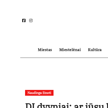
Skip
to
content
Miestas
Miestelėnai
Kultūra
Naudinga žinoti
DI dvyniai: ar jūsų 