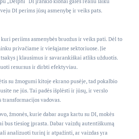
rpu „Delphi“ DI įrankio klonai galės realiu laiku
tveju DI perims jūsų asmenybę ir veiks pats.
kuri periims asmenybės bruožus ir veiks pati. Dėl to
inku privačiame ir viešąjame sektoriuose. Jie
sakys į klausimus ir savarankiškai atliks užduotis.
uoti resursus ir dirbti efektyviau.
ėtis su žmogumi kitoje ekrano pusėje, tad pokalbio
te ne jūs. Tai padės išplėsti ir jūsų, ir verslo
ės transformacijos vadovas.
ovo, žmonės, kurie dabar auga kartu su DI, mokės
 tai bus tiesiog įprasta. Dabar vaizdų autentiškumą
ali analizuoti turinį ir atpažinti, ar vaizdas yra