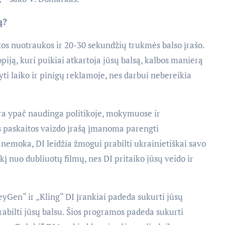
ą?
tos nuotraukos ir 20-30 sekundžių trukmės balso įrašo.
opiją, kuri puikiai atkartoja jūsų balsą, kalbos manierą
upyti laiko ir pinigų reklamoje, nes darbui nebereikia
yra ypač naudinga politikoje, mokymuose ir
os paskaitos vaizdo įrašą įmanoma parengti
 nemoka, DI leidžia žmogui prabilti ukrainietiškai savo
kį nuo dubliuotų filmų, nes DI pritaiko jūsų veido ir
yGen“ ir „Kling“ DI įrankiai padeda sukurti jūsų
rabilti jūsų balsu. Šios programos padeda sukurti