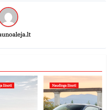
aunoaleja.lt
a žinoti
Naudinga žinoti