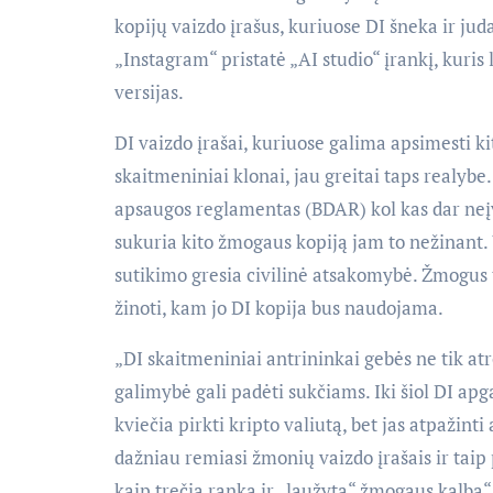
kopijų vaizdo įrašus, kuriuose DI šneka ir jud
„Instagram“ pristatė „AI studio“ įrankį, kuri
versijas.
DI vaizdo įrašai, kuriuose galima apsimesti kit
skaitmeniniai klonai, jau greitai taps realyb
apsaugos reglamentas (BDAR) kol kas dar neįv
sukuria kito žmogaus kopiją jam to nežinant.
sutikimo gresia civilinė atsakomybė. Žmogus t
žinoti, kam jo DI kopija bus naudojama.
„DI skaitmeniniai antrininkai gebės ne tik atro
galimybė gali padėti sukčiams. Iki šiol DI ap
kviečia pirkti kripto valiutą, bet jas atpažinti 
dažniau remiasi žmonių vaizdo įrašais ir taip
kaip trečia ranka ir „laužyta“ žmogaus kalba“