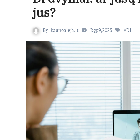
jus?
By
kaunoaleja.lt
Rgp9,2025
#
DI