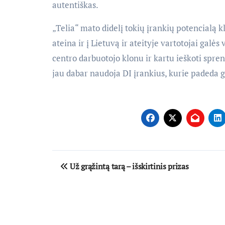
autentiškas.
„Telia“ mato didelį tokių įrankių potencialą k
ateina ir į Lietuvą ir ateityje vartotojai gal
centro darbuotojo klonu ir kartu ieškoti sp
jau dabar naudoja DI įrankius, kurie padeda g
Navigacija
Už grąžintą tarą – išskirtinis prizas
tarp
įrašų