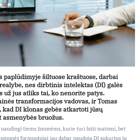
ės paplūdimyje šiltuose kraštuose, darbai
 realybe, nes dirbtinis intelektas (DI) galės
už jus atliks tai, ko nenorite patys.
ninės transformacijos vadovas, ir Tomas
a, kad DI klonas gebės atkartoti jūsų
net asmenybės bruožus.
ač naudingi tiems žmonėms, kurie turi būti matomi, bet
 Nuomonės formuotojai jau dabar naudoja DI sukurtus jų