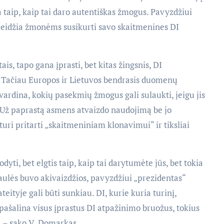
a taip, kaip tai daro autentiškas žmogus. Pavyzdžiui
s leidžia žmonėms susikurti savo skaitmenines DI
ais, tapo gana įprasti, bet kitas žingsnis, DI
e. Tačiau Europos ir Lietuvos bendrasis duomenų
ardina, kokių pasekmių žmogus gali sulaukti, jeigu jis
 Už paprastą asmens atvaizdo naudojimą be jo
uri pritarti „skaitmeniniam klonavimui“ ir tiksliai
dyti, bet elgtis taip, kaip tai darytumėte jūs, bet tokia
gaulės buvo akivaizdžios, pavyzdžiui „prezidentas“
ateityje gali būti sunkiau. DI, kurie kuria turinį,
 pašalina visus įprastus DI atpažinimo bruožus, tokius
, – sako V. Domarkas.