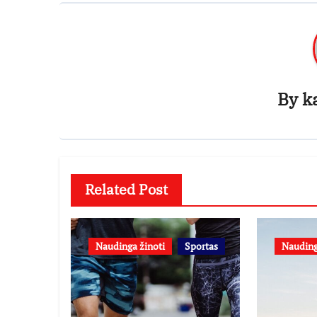
By
k
Related Post
Naudinga žinoti
Sportas
Nauding