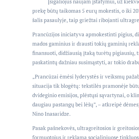
Įsigaliojus naujam įstatymui, už kiekv
prekę būtų taikomas 5 eurų mokestis, o iki 20
šalis pasaulyje, taip griežtai ribojanti ultrag
Prancūzijos iniciatyva apmokestinti pigius, di
mados gaminius ir drausti tokių gaminių rekl
finansuoti, didžiausią įtaką turėtų pigiausių
paskatintų dažniau susimąstyti, ar tokio drabu
„Prancūzai ėmėsi lyderystės ir veiksmų pažab
situacija tik blogėtų: tekstilės pramonėje būt
dvideginio emisijos, plėstųsi sąvartynai, o k
daugiau pastangų bei lėšų”, – atkreipė dėmes
Nino Inasaridze.
Pasak pašnekovės, ultragreitosios ir greitos
formuotojus ir reklamą socialiniuose tinkluos