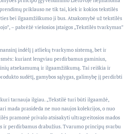
sakomybės principo įgyvendinimo Lietuvoje neįmanoma
prendimų priklauso ne tik tai, kiek ir kokios tekstilės
ėties bei ilgaamžiškumo ji bus. Atsakomybė už tekstilės
jo”, – pabrėžė viešosios įstaigos „Tekstilės tvarkymas”
ansinį indėlį į atliekų tvarkymo sistemą, bet ir
esmės: kuriant lengviau perdirbamus gaminius,
inių atsekamumą ir ilgaamžiškumą. Tai reiškia ir
produkto sudėtį, gamybos sąlygas, galimybę jį perdirbti
kuri tarnauja ilgiau. „Tekstilė turi būti ilgaamžė,
vari mada prasideda ne nuo naujos kolekcijos, o nuo
tilės pramonė privalo atsisakyti ultragreitosios mados
mus ir perdirbamus drabužius. Tvarumo principų svarbu