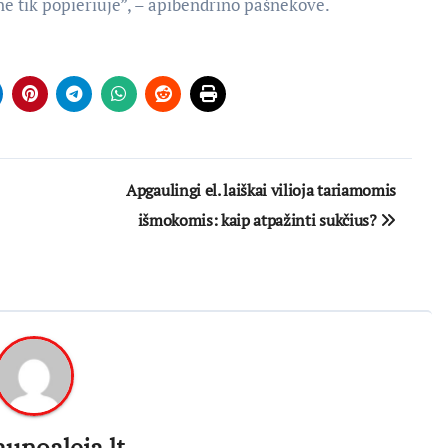
 ne tik popieriuje”, – apibendrino pašnekovė.
Apgaulingi el. laiškai vilioja tariamomis
išmokomis: kaip atpažinti sukčius?
aunoaleja.lt