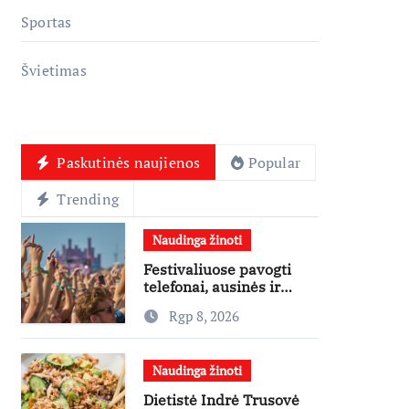
Sportas
Švietimas
Paskutinės naujienos
Popular
Trending
Naudinga žinoti
Festivaliuose pavogti
telefonai, ausinės ir
laikrodžiai – ekspertai
Rgp 8, 2026
primena apie
didžiausias finansines
rizikas
Naudinga žinoti
Dietistė Indrė Trusovė