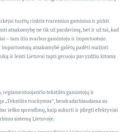
irkėjai turėtų rinktis tvaresnius gaminius ir pirkti
imti atsakomybę ne tik už pardavimą, bet ir už tai, kad
iai – tam itin svarbus gamintojo ir importuotojo
ir importuotojų atsakomybė galėtų padėti mažinti
miką ir leisti Lietuvai tapti geruoju pavyzdžiu kitoms
, reglamentuojančio tekstilės gamintojų ir
iga „Tekstilės tvarkymas”, bendradarbiaudama su
bar ieško sprendimų, kaip sukurti ir įdiegti efektyviai
dirbimo sistemą Lietuvoje.