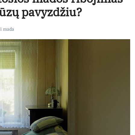
cūzų pavyzdžiu?
ji mada