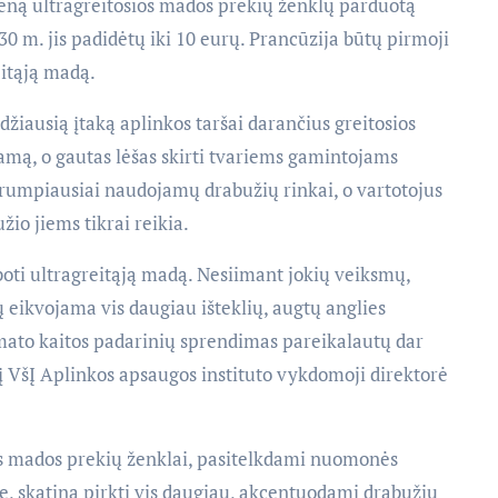
ieną ultragreitosios mados prekių ženklų parduotą
30 m. jis padidėtų iki 10 eurų. Prancūzija būtų pirmoji
reitąją madą.
džiausią įtaką aplinkos taršai darančius greitosios
amą, o gautas lėšas skirti tvariems gamintojams
, trumpiausiai naudojamų drabužių rinkai, o vartotojus
žio jiems tikrai reikia.
oti ultragreitąją madą. Nesiimant jokių veiksmų,
ų eikvojama vis daugiau išteklių, augtų anglies
limato kaitos padarinių sprendimas pareikalautų dar
į VšĮ Aplinkos apsaugos instituto vykdomoji direktorė
ios mados prekių ženklai, pasitelkdami nuomonės
e, skatina pirkti vis daugiau, akcentuodami drabužių