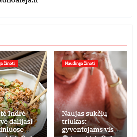
a žinoti
Naudinga žinoti
stė Indrė
Naujas sukčių
vė dalijasi
triukas:
liniuose
gyventojams vis