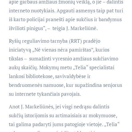
apie garbaus amžiaus žmonių veiklą, o jie – dalintis
interneto nuotykiais. Apgauti asmenys taip pat turi
iš karto policijai pranešti apie sukčius ir bandymus
išvilioti pinigus“, – teigia J. Markeliūnė.
Ryšių reguliavimo tarnyba (RRT) pradėjo
iniciatyvą „Nė vienas nėra pamirštas”, kurios
tikslas – sumažinti vyresnio amžiaus sukčiavimo
aukų skaičių. Mokymų metu „Telia“ specialistai
lankosi bibliotekose, savivaldybėse ir
bendruomenės namuose, kur supažindina senjorus
su internete tykančiais pavojais.
Anot J. Markeliūnės, jei visgi nedrąsu dalintis
sukčių istorijomis su artimaisiais ar mokymuose,
tai galima padaryti jums patogioje vietoje. „Telia“