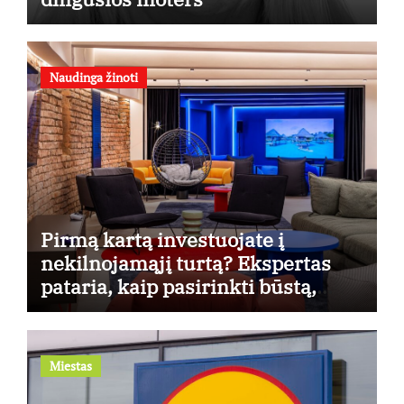
Naudinga žinoti
Pirmą kartą investuojate į
nekilnojamąjį turtą? Ekspertas
pataria, kaip pasirinkti būstą,
kuris generuos grąžą
Miestas