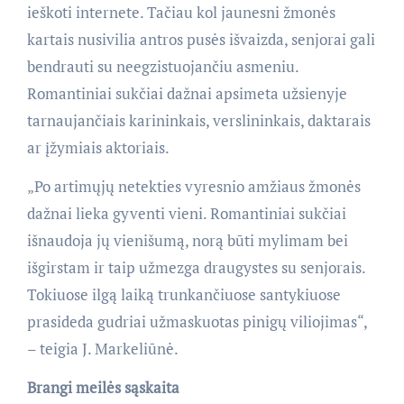
ieškoti internete. Tačiau kol jaunesni žmonės
kartais nusivilia antros pusės išvaizda, senjorai gali
bendrauti su neegzistuojančiu asmeniu.
Romantiniai sukčiai dažnai apsimeta užsienyje
tarnaujančiais karininkais, verslininkais, daktarais
ar įžymiais aktoriais.
„Po artimųjų netekties vyresnio amžiaus žmonės
dažnai lieka gyventi vieni. Romantiniai sukčiai
išnaudoja jų vienišumą, norą būti mylimam bei
išgirstam ir taip užmezga draugystes su senjorais.
Tokiuose ilgą laiką trunkančiuose santykiuose
prasideda gudriai užmaskuotas pinigų viliojimas“,
– teigia J. Markeliūnė.
Brangi meilės sąskaita