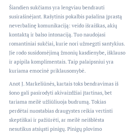
Šiandien sukčiams yra lengviau bendrauti
susirašinėjant. Rašytinis pokalbis pašalina įprastą
neverbalinę komunikaciją: veido išraiškas, akių
kontaktą ir balso intonaciją. Tuo naudojasi
romantiniai sukčiai, kurie nori užmegzti santykius.
Jie rodo susidomėjimą žmonių kasdienybe, išklauso
ir apipila komplimentais. Taip palaipsniui yra
kuriama emocinė priklausomybė.
Anot J. Markeliūnės, kartais toks bendravimas iš
šono gali pasirodyti akivaizdžiai įtartinas, bet
tariama meilė užliūliuoja budrumą. Tokias
perdėtai nuostabias draugystes reikia vertinti
skeptiškai ir pažiūrėti, ar meilė neišblėsta
nesutikus atsiųsti pinigų. Pinigų plovimo