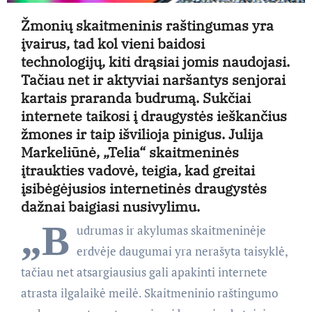
Žmonių skaitmeninis raštingumas yra
įvairus, tad kol vieni baidosi
technologijų, kiti drąsiai jomis naudojasi.
Tačiau net ir aktyviai naršantys senjorai
kartais praranda budrumą. Sukčiai
internete taikosi į draugystės ieškančius
žmones ir taip išvilioja pinigus. Julija
Markeliūnė, „Telia“ skaitmeninės
įtraukties vadovė, teigia, kad greitai
įsibėgėjusios internetinės draugystės
dažnai baigiasi nusivylimu.
„B
udrumas ir akylumas skaitmeninėje
erdvėje daugumai yra nerašyta taisyklė,
tačiau net atsargiausius gali apakinti internete
atrasta ilgalaikė meilė. Skaitmeninio raštingumo