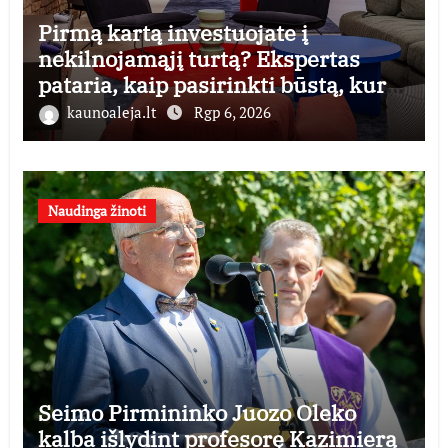
Pirmą kartą investuojate į
nekilnojamąjį turtą? Ekspertas
pataria, kaip pasirinkti būstą, kuris
generuos grąžą
kaunoaleja.lt
Rgp 6, 2026
Naudinga žinoti
Seimo Pirmininko Juozo Oleko
kalba išlydint profesorę Kazimierą