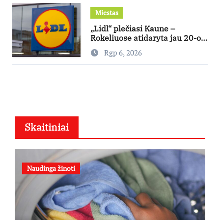
Miestas
„Lidl“ plečiasi Kaune –
Rokeliuose atidaryta jau 20-oji
parduotuvė mieste
Rgp 6, 2026
Skaitiniai
Naudinga žinoti