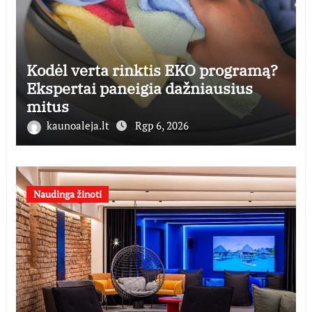
Kodėl verta rinktis EKO programą?
Ekspertai paneigia dažniausius
mitus
kaunoaleja.lt
Rgp 6, 2026
Naudinga žinoti