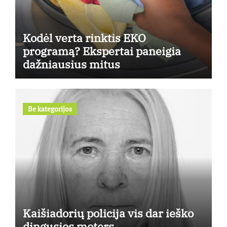
Kodėl verta rinktis EKO
programą? Ekspertai paneigia
dažniausius mitus
Be kategorijos
Kaišiadorių policija vis dar ieško
dingusios moters