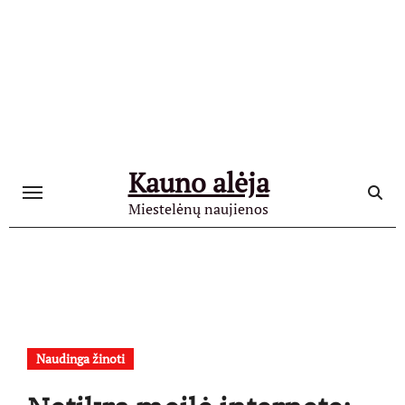
Skip
to
content
Kauno alėja
Miestelėnų naujienos
Naudinga žinoti