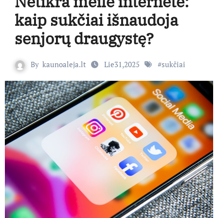
Netikra meilė internete:
kaip sukčiai išnaudoja
senjorų draugystę?
By
kaunoaleja.lt
Lie31,2025
#
sukčiai