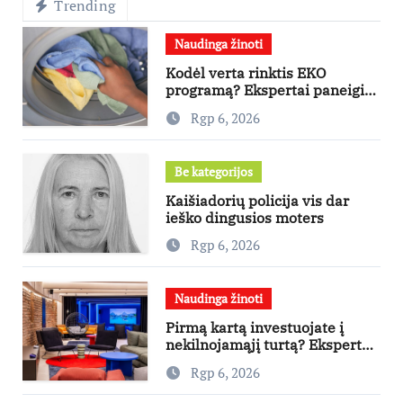
Trending
Naudinga žinoti
Kodėl verta rinktis EKO
programą? Ekspertai paneigia
dažniausius mitus
Rgp 6, 2026
Be kategorijos
Kaišiadorių policija vis dar
ieško dingusios moters
Rgp 6, 2026
Naudinga žinoti
Pirmą kartą investuojate į
nekilnojamąjį turtą? Ekspertas
pataria, kaip pasirinkti būstą,
Rgp 6, 2026
kuris generuos grąžą