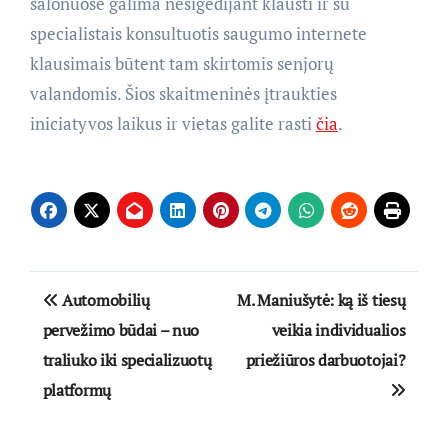
salonuose galima nesigėdijant klausti ir su
specialistais konsultuotis saugumo internete
klausimais būtent tam skirtomis senjorų
valandomis. Šios skaitmeninės įtraukties
iniciatyvos laikus ir vietas galite rasti
čia
.
Navigacija
Automobilių
M. Maniušytė: ką iš tiesų
tarp
pervežimo būdai – nuo
veikia individualios
traliuko iki specializuotų
priežiūros darbuotojai?
įrašų
platformų