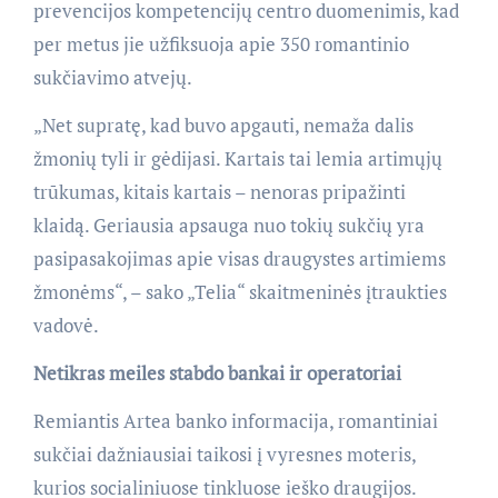
prevencijos kompetencijų centro duomenimis, kad
per metus jie užfiksuoja apie 350 romantinio
sukčiavimo atvejų.
„Net supratę, kad buvo apgauti, nemaža dalis
žmonių tyli ir gėdijasi. Kartais tai lemia artimųjų
trūkumas, kitais kartais – nenoras pripažinti
klaidą. Geriausia apsauga nuo tokių sukčių yra
pasipasakojimas apie visas draugystes artimiems
žmonėms“, – sako „Telia“ skaitmeninės įtraukties
vadovė.
Netikras meiles stabdo bankai ir operatoriai
Remiantis Artea banko informacija, romantiniai
sukčiai dažniausiai taikosi į vyresnes moteris,
kurios socialiniuose tinkluose ieško draugijos.