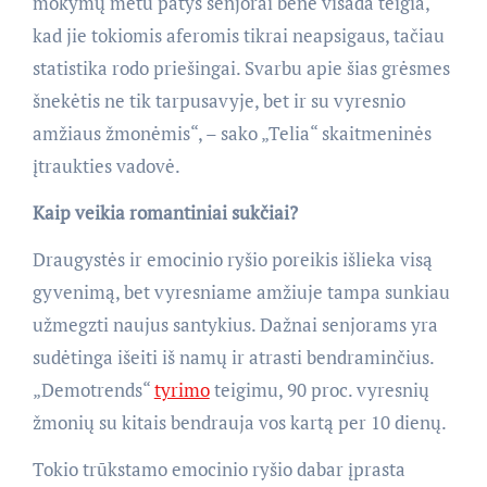
mokymų metu patys senjorai bene visada teigia,
kad jie tokiomis aferomis tikrai neapsigaus, tačiau
statistika rodo priešingai. Svarbu apie šias grėsmes
šnekėtis ne tik tarpusavyje, bet ir su vyresnio
amžiaus žmonėmis“, – sako „Telia“ skaitmeninės
įtraukties vadovė.
Kaip veikia romantiniai sukčiai?
Draugystės ir emocinio ryšio poreikis išlieka visą
gyvenimą, bet vyresniame amžiuje tampa sunkiau
užmegzti naujus santykius. Dažnai senjorams yra
sudėtinga išeiti iš namų ir atrasti bendraminčius.
„Demotrends“
tyrimo
teigimu, 90 proc. vyresnių
žmonių su kitais bendrauja vos kartą per 10 dienų.
Tokio trūkstamo emocinio ryšio dabar įprasta