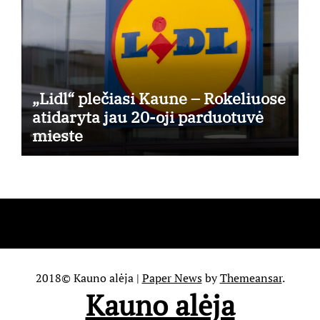
„Lidl“ plečiasi Kaune – Rokeliuose
atidaryta jau 20-oji parduotuvė
mieste
2018© Kauno alėja
|
Paper News
by
Themeansar
.
Kauno alėja