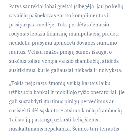
Patys santykiai labai greitai įsibėgėja, jau po kelių
savaičių pašnekovas žarsto komplimentus ir
prisipažįsta meilėje. Toks perdėtas dėmesio
rodymas leidžia finansinę manipuliaciją pradėti
nedideliu prašymu apmokėti dovanos siuntimo
muitus. Vėliau mažos pinigų sumos išauga, o
sukčius toliau vengia vaizdo skambučių, atideda
susitikimus, kurie galiausiai niekada ir neįvyksta.
„Tokią neįprastą žmonių veiklą kartais laiku
užfiksuoja bankai ir mobiliojo ryšio operatoriai. Jie
gali sustabdyti įtartinus pinigų pervedimus ar
susisiekti dėl sąskaitose atsirandančių skambučių.
Tačiau jų pastangų užkirsti kelią šiems
nusikaltimams nepakanka. Šeimos turi teirautis