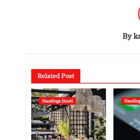
By
k
Related Post
Naudinga žinoti
Nauding