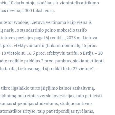
čių 10 darbuotojų skaičiaus ir vienintelis atitikimo
mos neviršija 300 tūkst. eurų.
teto išvadoje, Lietuva vertinama kaip viena iš
ių narių, o standartinio pelno mokesčio tarifo
ietuvos pozicijos pagal šį rodiklį. „2023 m. Lietuva
,4 proc. efektyviu tarifu (taikant nominalų 15 proc.
18 vietoje su 16,5 proc. efektyviu tarifu, o Estija – 20
nėto rodiklio pridėjus 2 proc. punktus, siekiant atliepti
tarifą, Lietuva pagal šį rodiklį liktų 22 vietoje”, –
ikro ilgalaikio turto įsigijimo kainos atskaitymą,
dinimą nukreiptas verslo investicijas, taip pat leisti
mokamas stipendijas studentams, studijuojantiems
tematikos srityse, taip pat stipendijas tyrėjams,