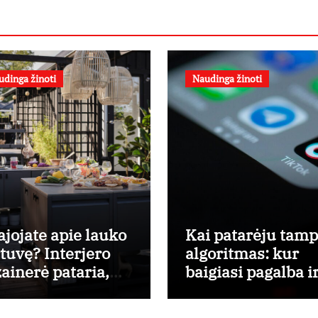
udinga žinoti
Naudinga žinoti
ajojate apie lauko
Kai patarėju tam
rtuvę? Interjero
algoritmas: kur
zainerė pataria,
baigiasi pagalba i
o ko pradėti
prasideda reklam