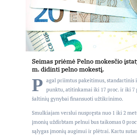
Seimas priėmė Pelno mokesčio įstat
m. didinti pelno mokestį.
P
agal priimtus pakeitimus, standartinis 
punktu, atitinkamai iki 17 proc. ir iki 7
šaltinių gynybai finansuoti užtikrinimo.
Smulkiajam verslui nuspręsta nuo 1 iki 2 metų 
įmonių uždirbtam pelnui bus taikomas 0 proc.
sąlygas įmonių augimui ir plėtrai. Kartu su