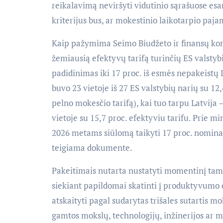
reikalavimą neviršyti vidutinio sąrašuose esan
kriterijus bus, ar mokestinio laikotarpio paja
Kaip pažymima Seimo Biudžeto ir finansų komi
žemiausią efektyvų tarifą turinčių ES valstyb
padidinimas iki 17 proc. iš esmės nepakeistų L
buvo 23 vietoje iš 27 ES valstybių narių su 12
pelno mokesčio tarifą), kai tuo tarpu Latvija – 
vietoje su 15,7 proc. efektyviu tarifu. Prie mi
2026 metams siūlomą taikyti 17 proc. nominalų 
teigiama dokumente.
Pakeitimais nutarta nustatyti momentinį tam t
siekiant papildomai skatinti į produktyvumo di
atskaityti pagal sudarytas trišales sutartis 
gamtos mokslų, technologijų, inžinerijos ar ma