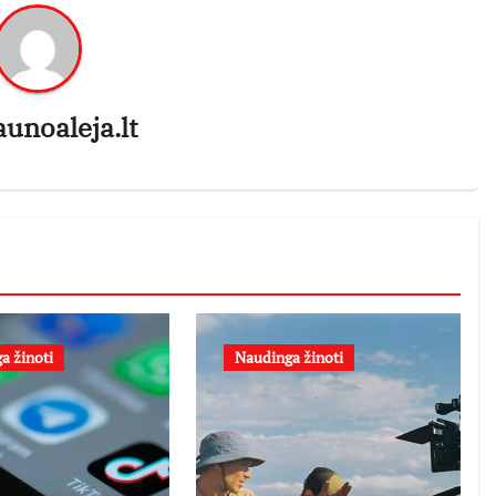
aunoaleja.lt
a žinoti
Naudinga žinoti