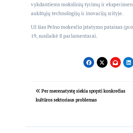
vykdantiems mokslinių tyrimų ir eksperiment
aukštųjų technologijų ir inovacijų srityje.
Už šias Pelno mokesčio įstatymo pataisas (pro
19, susilaikė 8 parlamentarai.
Navigacija
Per mecenatystę siekia spręsti konkrečias
tarp
kultūros sektoriaus problemas
įrašų