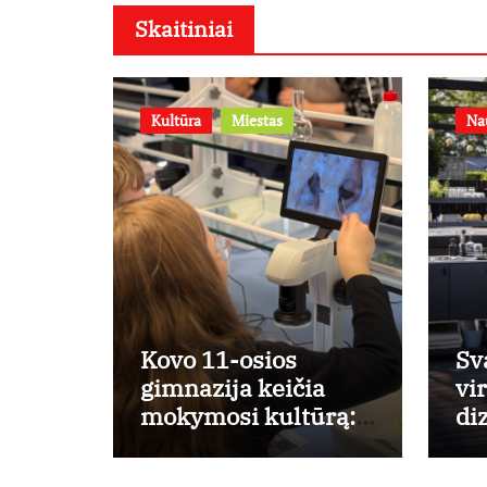
Skaitiniai
Kultūra
Miestas
Na
Kovo 11-osios
Sv
gimnazija keičia
vi
mokymosi kultūrą:
di
nuo žinių kaupimo –
nu
prie jų supratimo ir