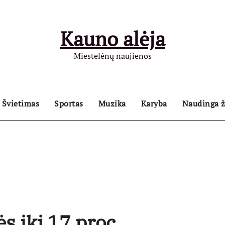
Kauno alėja
Miestelėnų naujienos
Švietimas
Sportas
Muzika
Karyba
Naudinga ž
s iki 17 proc.