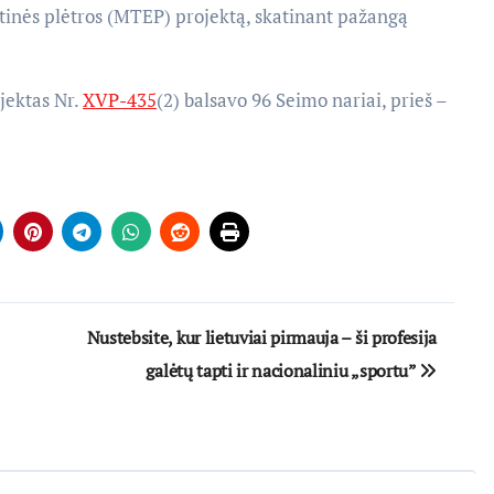
inės plėtros (MTEP) projektą, skatinant pažangą
jektas Nr.
XVP-435
(2) balsavo 96 Seimo nariai, prieš –
Nustebsite, kur lietuviai pirmauja – ši profesija
galėtų tapti ir nacionaliniu „sportu”