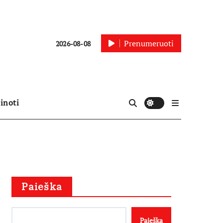
Prenumeruoti
2026-08-08
inoti
Paieška
Paieška