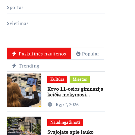
Sportas
Švietimas
Paskutinės naujienos
Popular
Trending
Kultūra
Miestas
Kovo 11-osios gimnazija
keičia mokymosi
kultūrą: nuo žinių
Rgp 7, 2026
kaupimo – prie jų
supratimo ir taikymo
Naudinga žinoti
Svajojate apie lauko