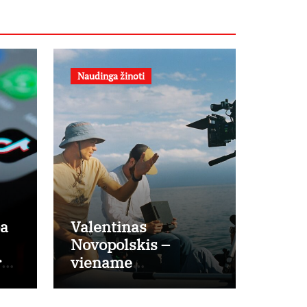
Naudinga žinoti
pa
Valentinas
Novopolskis –
r
viename
a?
pagrindinių
vaidmenų penkių