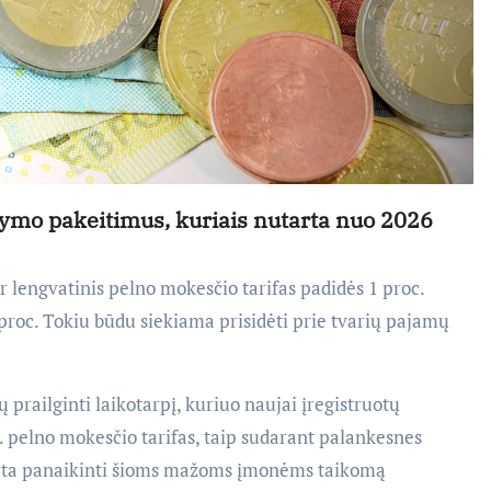
ymo pakeitimus, kuriais nutarta nuo 2026
ir lengvatinis pelno mokesčio tarifas padidės 1 proc.
 proc.
Tokiu būdu siekiama prisidėti prie tvarių pajamų
prailginti laikotarpį, kuriuo naujai įregistruotų
 pelno mokesčio tarifas, taip sudarant palankesnes
tarta panaikinti šioms mažoms įmonėms taikomą