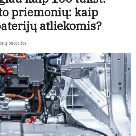
to priemonių: kaip
aterijų atliekomis?
jonų baterijos