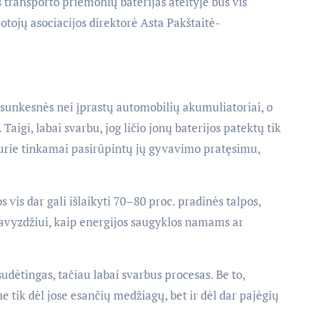
 transporto priemonių baterijas ateityje bus vis
otojų asociacijos direktorė Asta Pakštaitė-
r sunkesnės nei įprastų automobilių akumuliatoriai, o
aigi, labai svarbu, jog ličio jonų baterijos patektų tik
 kurie tinkamai pasirūpintų jų gyvavimo pratęsimu,
s vis dar gali išlaikyti 70–80 proc. pradinės talpos,
 pavyzdžiui, kaip energijos saugyklos namams ar
udėtingas, tačiau labai svarbus procesas. Be to,
e tik dėl jose esančių medžiagų, bet ir dėl dar pajėgių