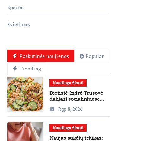
Sportas
Švietimas
Paskutinės naujienos
Popular
Trending
Naudinga žinoti
Dietistė Indrė Trusovė
dalijasi socialiniuose
tinkluose
Rgp 8, 2026
išpopuliarėjusiu lašišos
salotų receptu
Naudinga žinoti
Naujas sukčių triukas: