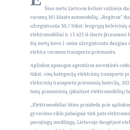
Šiuo metu Lietuvos keliais važinėja dau
varomų M1 klasės automobilių. „Regitros” duo
užregistruota 30,7 tūkst. lengvųjų keleivinių 
elektromobiliai ir 13 423 iš išorės įkraunami h
šių metų kovo 1-osios užregistruota daugiau ne
elektra varomos transporto priemonės.
Aplinkos apsaugos agentūros suvestinės rodo
tūkst. visų kategorijų elektrinių transporto p
elektrinių transporto priemonių baterijų, 202
tonų pramoninių (įskaitant elektromobilių) ba
„Elektromobiliai išties prisideda prie aplinko
gyvavimo ciklo pabaigoje tiek pats elektromobil
pavojingų medžiagų. Lietuvoje daugėjant elek