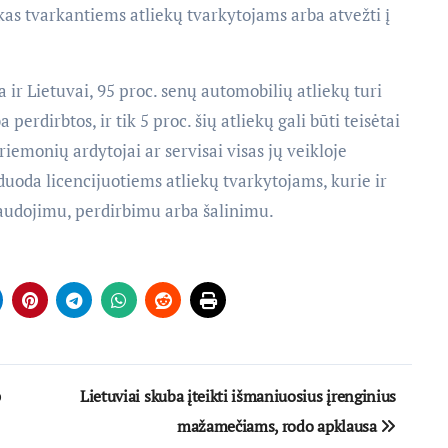
ekas tvarkantiems atliekų tvarkytojams arba atvežti į
 ir Lietuvai, 95 proc. senų automobilių atliekų turi
erdirbtos, ir tik 5 proc. šių atliekų gali būti teisėtai
iemonių ardytojai ar servisai visas jų veikloje
rduoda licencijuotiems atliekų tvarkytojams, kurie ir
audojimu, perdirbimu arba šalinimu.
p
Lietuviai skuba įteikti išmaniuosius įrenginius
mažamečiams, rodo apklausa