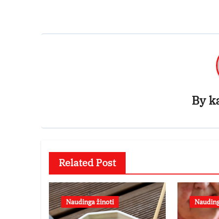
įrašų
By
k
Related Post
Naudinga žinoti
Nauding