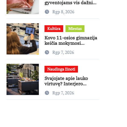
gyventojams vis dažniau
skambina per „Viber“
Rgp 8, 2026
Kultūra
Miestas
Kovo 11-osios gimnazija
keičia mokymosi
kultūrą: nuo žinių
Rgp 7, 2026
kaupimo – prie jų
supratimo ir taikymo
Naudinga žinoti
Svajojate apie lauko
virtuvę? Interjero
dizainerė pataria, nuo ko
Rgp 7, 2026
pradėti