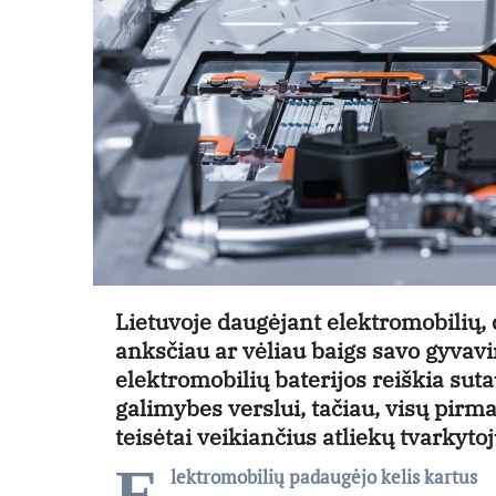
Lietuvoje daugėjant elektromobilių, d
anksčiau ar vėliau baigs savo gyvav
elektromobilių baterijos reiškia sut
galimybes verslui, tačiau, visų pirma
teisėtai veikiančius atliekų tvarkyto
E
lektromobilių padaugėjo kelis kartus