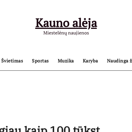
Kauno alėja
Miestelėnų naujienos
Švietimas
Sportas
Muzika
Karyba
Naudinga ž
giau kaip 100 tūkst.