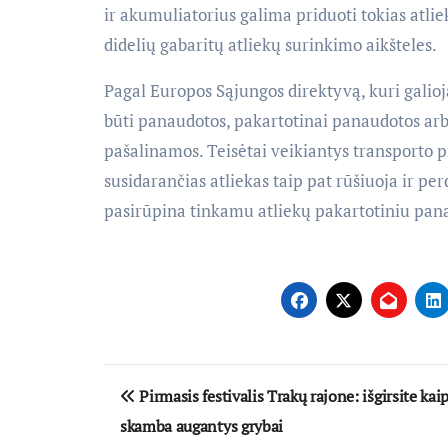
ir akumuliatorius galima priduoti tokias atli
didelių gabaritų atliekų surinkimo aikšteles.
Pagal Europos Sąjungos direktyvą, kuri galioja
būti panaudotos, pakartotinai panaudotos arba p
pašalinamos. Teisėtai veikiantys transporto pr
susidarančias atliekas taip pat rūšiuoja ir pe
pasirūpina tinkamu atliekų pakartotiniu pan
Navigacija
Pirmasis festivalis Trakų rajone: išgirsite kai
tarp
skamba augantys grybai