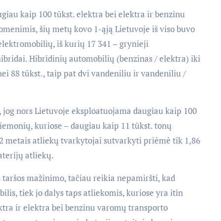
giau kaip 100 tūkst. elektra bei elektra ir benzinu
menimis, šių metų kovo 1-ąją Lietuvoje iš viso buvo
elektromobilių, iš kurių 17 341 – grynieji
ibridai. Hibridinių automobilių (benzinas / elektra) iki
i 88 tūkst., taip pat dvi vandeniliu ir vandeniliu /
, jog nors Lietuvoje eksploatuojama daugiau kaip 100
riemonių, kuriose – daugiau kaip 11 tūkst. tonų
2 metais atliekų tvarkytojai sutvarkyti priėmė tik 1,86
terijų atliekų.
s taršos mažinimo, tačiau reikia nepamiršti, kad
is, tiek jo dalys taps atliekomis, kuriose yra itin
tra ir elektra bei benzinu varomų transporto