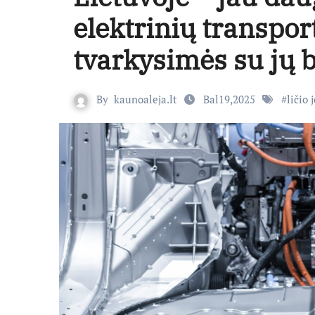
elektrinių transpor
tvarkysimės su jų b
By
kaunoaleja.lt
Bal19,2025
#
ličio 