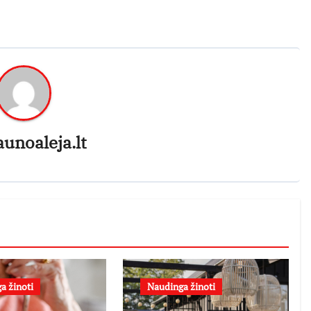
aunoaleja.lt
a žinoti
Naudinga žinoti