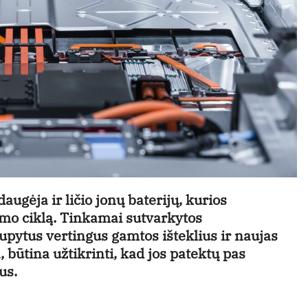
augėja ir ličio jonų baterijų, kurios
imo ciklą. Tinkamai sutvarkytos
aupytus vertingus gamtos išteklius ir naujas
, būtina užtikrinti, kad jos patektų pas
jus.