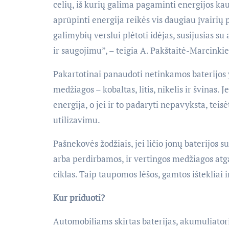
celių, iš kurių galima pagaminti energijos kaup
aprūpinti energija reikės vis daugiau įvairių p
galimybių verslui plėtoti idėjas, susijusias su
ir saugojimu”, – teigia A. Pakštaitė-Marcinki
Pakartotinai panaudoti netinkamos baterijos 
medžiagos – kobaltas, litis, nikelis ir švinas.
energija, o jei ir to padaryti nepavyksta, teis
utilizavimu.
Pašnekovės žodžiais, jei ličio jonų baterijo
arba perdirbamos, ir vertingos medžiagos at
ciklas. Taip taupomos lėšos, gamtos ištekliai
Kur priduoti?
Automobiliams skirtas baterijas, akumuliatori