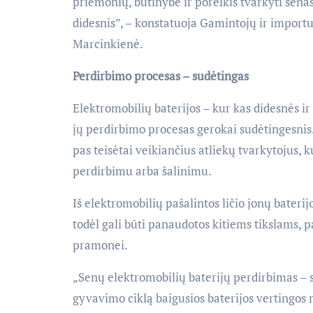
priemonių, būtinybė ir poreikis tvarkyti senas
didesnis”, – konstatuoja Gamintojų ir importu
Marcinkienė.
Perdirbimo procesas – sudėtingas
Elektromobilių baterijos – kur kas didesnės i
jų perdirbimo procesas gerokai sudėtingesnis. T
pas teisėtai veikiančius atliekų tvarkytojus,
perdirbimu arba šalinimu.
Iš elektromobilių pašalintos ličio jonų baterijo
todėl gali būti panaudotos kitiems tikslams,
pramonei.
„Senų elektromobilių baterijų perdirbimas – s
gyvavimo ciklą baigusios baterijos vertingos n