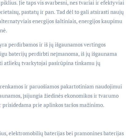
iklius. Jie taps vis svarbesni, nes tvariai ir efektyviai
rietaisų, pastatų ir pan. Tad dėl to gali atsirasti naujų
 alternatyviais energijos šaltiniais, energijos kaupimu
enė.
yra perdirbamos ir iš jų išgaunamos vertingos
 Jeigu baterijų perdirbti neįmanoma, iš jų išgaunama
ėti atliekų tvarkytojai pasirūpina tinkamu jų
s surenkamos ir paruošiamos pakartotiniam naudojimui
gaunamos, įsijungia žiedinės ekonomikos ir tvarumo
 ir prisidedama prie aplinkos taršos mažinimo.
us, elektromobilių baterijas bei pramonines baterijas