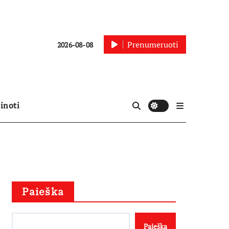
Prenumeruoti
2026-08-08
inoti
Paieška
Paieška