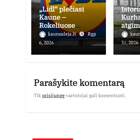
„Lidl“ plečiasi
Istori
Kaune –
Kurh
Rokeliuose
atgim
atidaryta jau 20-
atvers
kaunoaleja.lt
Rgp
kaun
oji parduotuvė
ruden
6, 2026
31, 2026
mieste
Parašykite komentarą
Tik
prisijungę
vartotojai gali komentuoti.