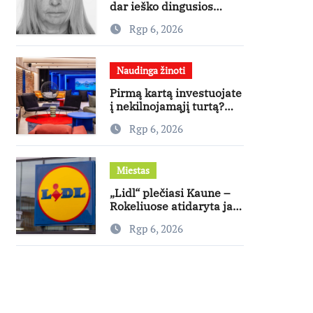
dar ieško dingusios
moters
Rgp 6, 2026
Naudinga žinoti
Pirmą kartą investuojate
į nekilnojamąjį turtą?
Ekspertas pataria, kaip
Rgp 6, 2026
pasirinkti būstą, kuris
generuos grąžą
Miestas
„Lidl“ plečiasi Kaune –
Rokeliuose atidaryta jau
20-oji parduotuvė
Rgp 6, 2026
mieste