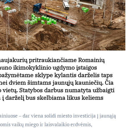
 naujakurių pritraukiančiame Romainių
auno ikimokyklinio ugdymo įstaigos
pažymėtame sklype kylantis darželis taps
 nei dviem šimtams jaunųjų kauniečių. Čia
 vietų. Statybos darbus numatyta užbaigti
ja į darželį bus skelbiama likus keliems
ainiuose – dar viena solidi miesto investicija į jaunąją
iomis vaikų miego ir laisvalaikio erdvėmis,