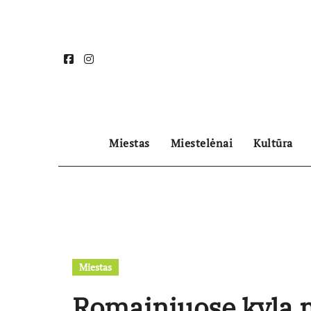
Skip
to
content
Miestas
Miestelėnai
Kultūra
Miestas
Romainiuose kyla 