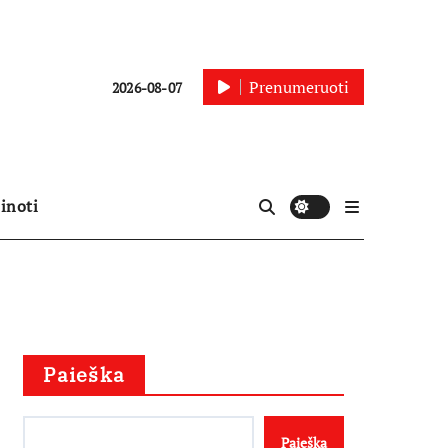
Prenumeruoti
2026-08-07
inoti
Paieška
Paieška