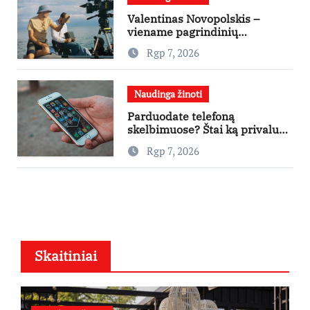
Valentinas Novopolskis –
viename pagrindinių
vaidmenų penkių šalių filme
Rgp 7, 2026
„Nugalėtoja“: Lietuvos kino
teatruose – nuo rugpjūčio 7-
osios
Naudinga žinoti
Parduodate telefoną
skelbimuose? Štai ką privalu
padaryti
Rgp 7, 2026
Skaitiniai