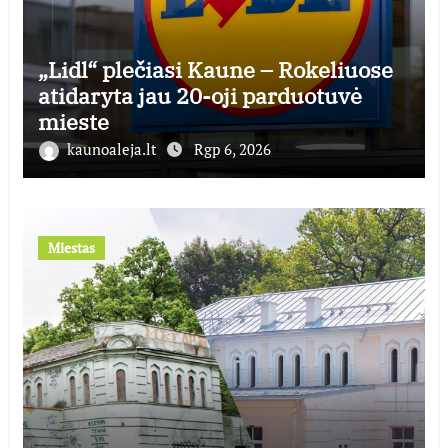
„Lidl“ plečiasi Kaune – Rokeliuose
atidaryta jau 20-oji parduotuvė
mieste
kaunoaleja.lt
Rgp 6, 2026
Miestas