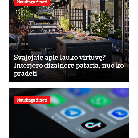
Naudinga žinoti
Svajojate apie lauko virtuvę?
Interjero dizainerė pataria, nuo ko
pradėti
Naudinga žinoti