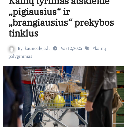
Kainų tyrimas atskleidė
„pigiausius“ ir
„brangiausius“ prekybos
tinklus
By
kaunoaleja.lt
Vas12,2025
#
kainų
palyginimas