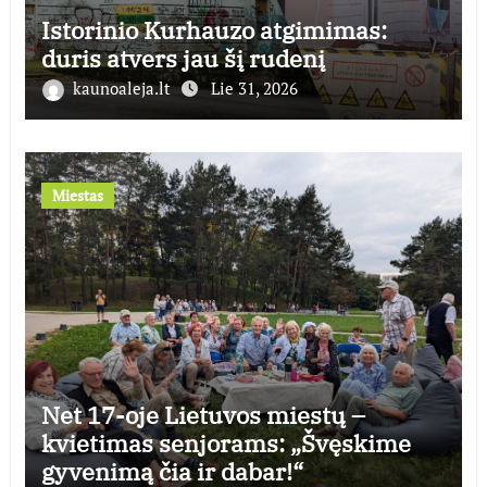
Istorinio Kurhauzo atgimimas:
duris atvers jau šį rudenį
kaunoaleja.lt
Lie 31, 2026
Miestas
Net 17-oje Lietuvos miestų –
kvietimas senjorams: „Švęskime
gyvenimą čia ir dabar!“