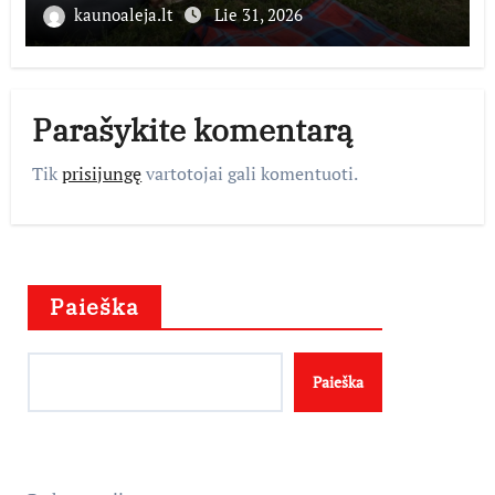
kaunoaleja.lt
Lie 31, 2026
Parašykite komentarą
Tik
prisijungę
vartotojai gali komentuoti.
Paieška
Paieška