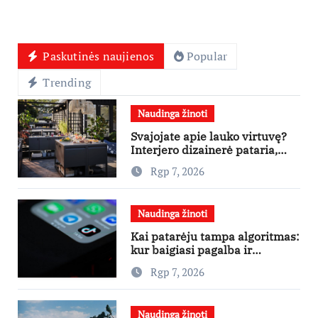
Paskutinės naujienos
Popular
Trending
Naudinga žinoti
Svajojate apie lauko virtuvę?
Interjero dizainerė pataria,
nuo ko pradėti
Rgp 7, 2026
Naudinga žinoti
Kai patarėju tampa algoritmas:
kur baigiasi pagalba ir
prasideda reklama?
Rgp 7, 2026
Naudinga žinoti