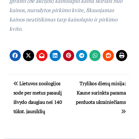
įprasto (be akcijos) kainolapio kaina skiriasi nuo
kainos, nurodytos pirkimo kvite, fiksuojamas
kainos neatitikimas tarp kainolapio ir pirkimo
kvito.
Navigacija
Lietuvos zoologijos
Trylikos dienų misija:
tarp
sode per metus pasaulį
Kaune surinkta parama
išvydo daugiau nei 140
perduota ukrainiečiams
įrašų
tūkst. jauniklių