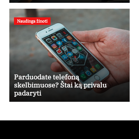
kino teatruose – nuo rugpjūčio 7-
osios
Naudinga žinoti
Parduodate telefoną
skelbimuose? Štai ką privalu
padaryti