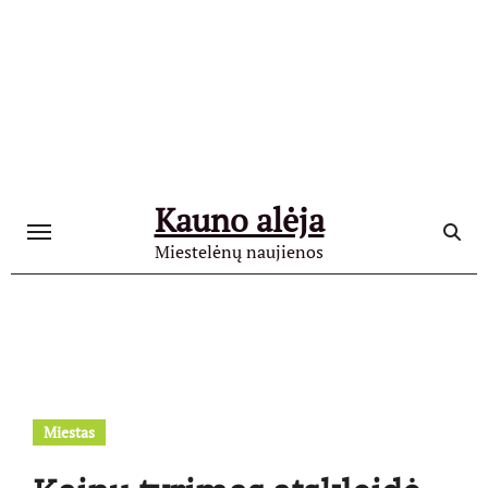
Skip
to
content
Kauno alėja
Miestelėnų naujienos
Miestas