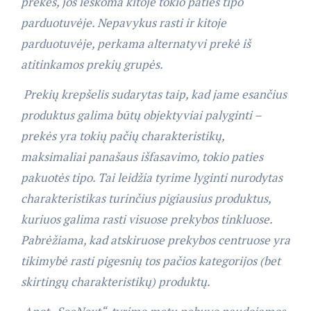
prekės, jos ieškoma kitoje tokio paties tipo
parduotuvėje. Nepavykus rasti ir kitoje
parduotuvėje, perkama alternatyvi prekė iš
atitinkamos prekių grupės.
Prekių krepšelis sudarytas taip, kad jame esančius
produktus galima būtų objektyviai palyginti –
prekės yra tokių pačių charakteristikų,
maksimaliai panašaus išfasavimo, tokio paties
pakuotės tipo. Tai leidžia tyrime lyginti nurodytas
charakteristikas turinčius pigiausius produktus,
kuriuos galima rasti visuose prekybos tinkluose.
Pabrėžiama, kad atskiruose prekybos centruose yra
tikimybė rasti pigesnių tos pačios kategorijos (bet
skirtingų charakteristikų) produktų.