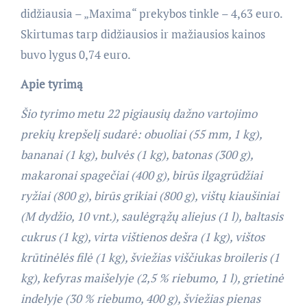
didžiausia – „Maxima“ prekybos tinkle – 4,63 euro.
Skirtumas tarp didžiausios ir mažiausios kainos
buvo lygus 0,74 euro.
Apie tyrimą
Šio tyrimo metu 2
2
pigiausių dažno vartojimo
prekių krepšelį sudarė: obuoliai (55 mm, 1 kg),
bananai (1 kg), bulvės (1 kg), batonas (300 g),
makaronai spagečiai (400 g), birūs ilgagrūdžiai
ryžiai (800 g), birūs grikiai (800 g), vištų kiaušiniai
(M dydžio, 10 vnt.), saulėgrąžų aliejus (1 l), baltasis
cukrus (1 kg), virta vištienos dešra (1 kg), vištos
krūtinėlės filė (1 kg), šviežias viščiukas broileris (
1
kg),
kefyras maišelyje (2,5 % riebumo, 1 l), grietinė
indelyje (30 % riebumo, 400 g), šviežias pienas