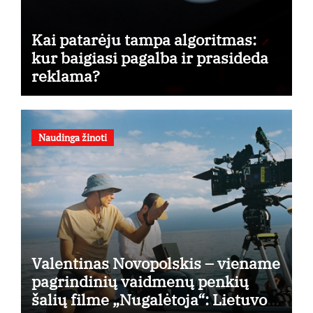
Kai patarėju tampa algoritmas:
kur baigiasi pagalba ir prasideda
reklama?
Naudinga žinoti
Valentinas Novopolskis – viename
pagrindinių vaidmenų penkių
šalių filme „Nugalėtoja“: Lietuvos