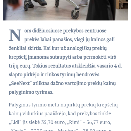
N
ors didžiuosiuose prekybos centruose
prekės labai panašios, visgi jų kainos gali
ženkliai skirtis. Kai kur už analogiškų prekių
krepšelį įmanoma sutaupyti arba permokėti virš
trijų eurų. Tokius rezultatus atskleidžia vasario 4 d.
slapto pirkėjo ir rinkos tyrimų bendrovės
„SeeNext“ atliktas dažno vartojimo prekių kainų
palyginimo tyrimas.
Palyginus tyrimo metu nupirktų prekių krepšelių
kainų vidurkius paaiškėjo, kad prekybos tinkle
„Lidl“ jis siekė 35,70 euro, „Rimi“ – 36,77 euro,
„Norfa“ – 37,33 euro, „Maxima“ – 38,09 euro, o