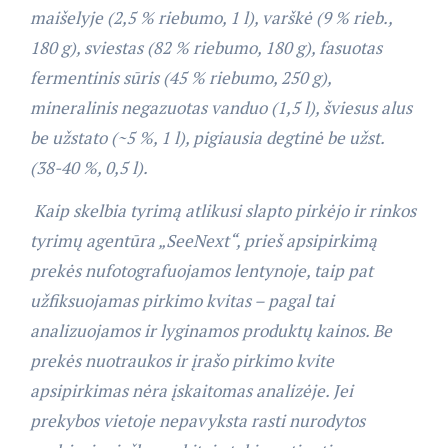
maišelyje (2,5 % riebumo, 1 l), varškė (9 % rieb.,
180 g), sviestas (82 % riebumo, 180 g), fasuotas
fermentinis sūris (45 % riebumo, 250 g),
mineralinis negazuotas vanduo (1,5 l), šviesus alus
be užstato (~5 %, 1 l), pigiausia degtinė be užst.
(38-40 %, 0,5 l).
Kaip skelbia tyrimą atlikusi slapto pirkėjo ir rinkos
tyrimų agentūra „SeeNext“, prieš apsipirkimą
prekės nufotografuojamos lentynoje, taip pat
užfiksuojamas pirkimo kvitas – pagal tai
analizuojamos ir lyginamos produktų kainos. Be
prekės nuotraukos ir įrašo pirkimo kvite
apsipirkimas nėra įskaitomas analizėje. Jei
prekybos vietoje nepavyksta rasti nurodytos