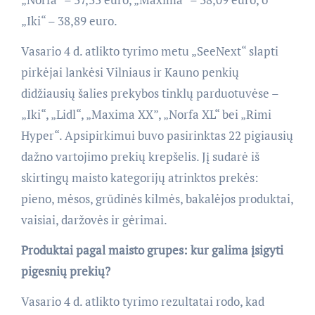
„Iki“ – 38,89 euro.
Vasario 4 d. atlikto tyrimo metu „SeeNext“ slapti
pirkėjai lankėsi Vilniaus ir Kauno penkių
didžiausių šalies prekybos tinklų parduotuvėse –
„Iki“, „Lidl“, „Maxima XX”, „Norfa XL“ bei „Rimi
Hyper“. Apsipirkimui buvo pasirinktas 22 pigiausių
dažno vartojimo prekių krepšelis. Jį sudarė iš
skirtingų maisto kategorijų atrinktos prekės:
pieno, mėsos, grūdinės kilmės, bakalėjos produktai,
vaisiai, daržovės ir gėrimai.
Produktai pagal maisto grupes: kur galima įsigyti
pigesnių prekių?
Vasario 4 d. atlikto tyrimo rezultatai rodo, kad