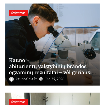
Švietimas
Kauno
abiturientų valstybinių brandos
egzaminų rezultatai – vėl geriausi
šalyje
kaunoaleja.lt
Lie 25, 2026
Švietimas