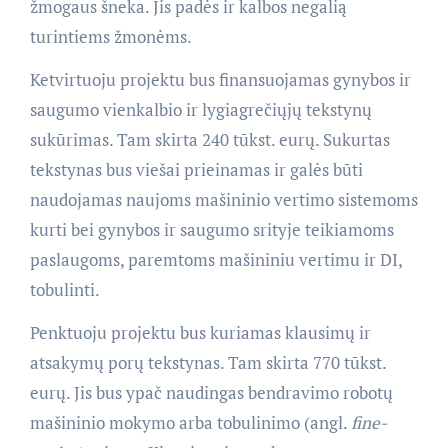
žmogaus šneka. Jis padės ir kalbos negalią
turintiems žmonėms.
Ketvirtuoju projektu bus finansuojamas gynybos ir
saugumo vienkalbio ir lygiagrečiųjų tekstynų
sukūrimas. Tam skirta 240 tūkst. eurų. Sukurtas
tekstynas bus viešai prieinamas ir galės būti
naudojamas naujoms mašininio vertimo sistemoms
kurti bei gynybos ir saugumo srityje teikiamoms
paslaugoms, paremtoms mašininiu vertimu ir DI,
tobulinti.
Penktuoju projektu bus kuriamas klausimų ir
atsakymų porų tekstynas. Tam skirta 770 tūkst.
eurų. Jis bus ypač naudingas bendravimo robotų
mašininio mokymo arba tobulinimo (angl.
fine-