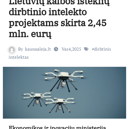
Lietuvių kalbos išteklių
dirbtinio intelekto
projektams skirta 2,45
mln. eurų
By
kaunoaleja.lt
Vas4,2025
#
dirbtinis
intelektas
Ekonomikos ir inovacijų ministerija