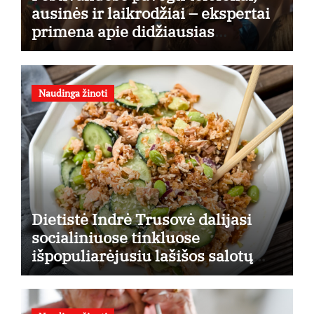
ausinės ir laikrodžiai – ekspertai
primena apie didžiausias
finansines rizikas
Naudinga žinoti
Dietistė Indrė Trusovė dalijasi
socialiniuose tinkluose
išpopuliarėjusiu lašišos salotų
receptu