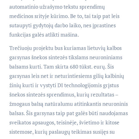
automatinio užrašymo tekstu sprendimų
medicinos srityje kūrimo. Be to, tai taip pat leis
sutaupyti gydytojų darbo laiko, nes įprastines
funkcijas galės atlikti mašina.
Trečiuoju projektu bus kuriamas lietuvių kalbos
garsynas šnekos sintezės tikslams neuroniniams
balsams kurti. Tam skirta 680 tūkst. eurų. Šis
garsynas leis net ir neturintiesiems gilių kalbinių
žinių kurti ir vystyti DI technologijomis grįstus
šnekos sintezės sprendimus, kurių rezultatas –
žmogaus balsą natūralumu atitinkantis neuroninis
balsas. Šis garsynas taip pat galės būti naudojamas
sveikatos apsaugos, teisinėje, švietimo ir kitose
sistemose, kurių paslaugų teikimas susijęs su