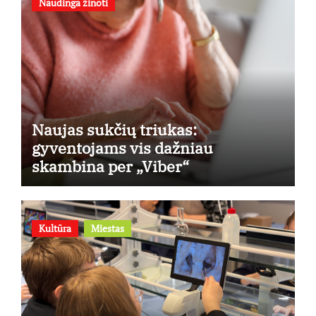
Naudinga žinoti
Naujas sukčių triukas:
gyventojams vis dažniau
skambina per „Viber“
Kultūra
Miestas