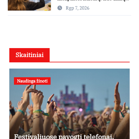
kaupimo – prie jų supratimo ir
Rgp 7, 2026
taikymo
Skaitiniai
Naudinga žinoti
Festivaliuose pavogti telefonai,