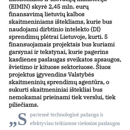
(EIMIN) skyrė 2,45 mln. eurų
finansavimą lietuvių kalbos
skaitmeniniams ištekliams, kurie bus
naudojami dirbtinio intelekto (DI)
sprendimų plėtrai Lietuvoje, kurti. 5
finansuojamais projektais bus kuriami
garsynai ir tekstynai, kurie pagerins
kasdienes paslaugas sveikatos apsaugos,
švietimo ir kituose sektoriuose. Šiuos
projektus įgyvendins Valstybės
skaitmeninių sprendimų agentūra, o
sukurti skaitmeniniai ištekliai bus
nemokamai prieinami tiek verslui, tiek
piliečiams.
„S
partesnė technologinė pažanga ir
efektyviau teikiamos viešosios paslaugos