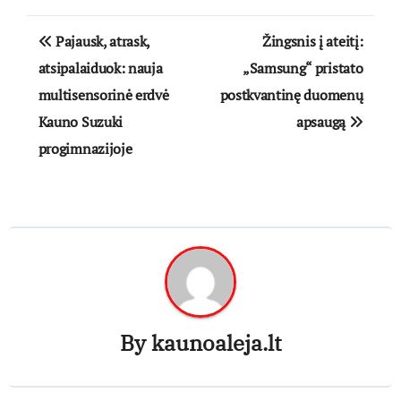
Navigacija
Pajausk, atrask,
Žingsnis į ateitį:
tarp
atsipalaiduok: nauja
„Samsung“ pristato
multisensorinė erdvė
postkvantinę duomenų
įrašų
Kauno Suzuki
apsaugą
progimnazijoje
By
kaunoaleja.lt