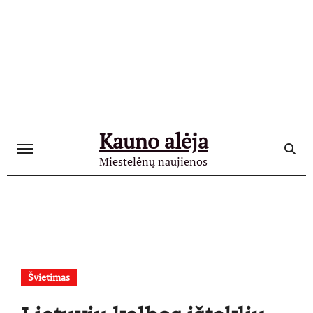
Skip
to
content
Kauno alėja
Miestelėnų naujienos
Švietimas