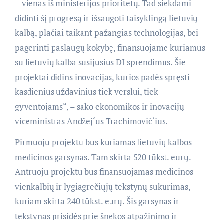
– vienas iš ministerijos prioritetų. Tad siekdami
didinti šį progresą ir išsaugoti taisyklingą lietuvių
kalbą, plačiai taikant pažangias technologijas, bei
pagerinti paslaugų kokybę, finansuojame kuriamus
su lietuvių kalba susijusius DI sprendimus. Šie
projektai didins inovacijas, kurios padės spręsti
kasdienius uždavinius tiek verslui, tiek
gyventojams“, – sako ekonomikos ir inovacijų
viceministras Andžej‘us Trachimovič‘ius.
Pirmuoju projektu bus kuriamas lietuvių kalbos
medicinos garsynas. Tam skirta 520 tūkst. eurų.
Antruoju projektu bus finansuojamas medicinos
vienkalbių ir lygiagrečiųjų tekstynų sukūrimas,
kuriam skirta 240 tūkst. eurų. Šis garsynas ir
tekstynas prisidės prie šnekos atpažinimo ir