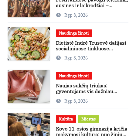
ausinės ir laikrodžiai –
ekspertai primena apie
Rgp 8, 2026
didžiausias finansines rizikas
Naudinga žinoti
Dietistė Indrė Trusovė dalijasi
socialiniuose tinkluose
išpopuliarėjusiu lašišos salotų
Rgp 8, 2026
receptu
Naudinga žinoti
Naujas sukčių triukas:
gyventojams vis dažniau
skambina per „Viber“
Rgp 8, 2026
Kultūra
Miestas
Kovo 11-osios gimnazija keičia
mokymosi kultūrą: nuo žinių