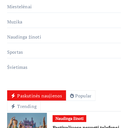
Miestelėnai
Muzika
Naudinga žinoti
Sportas
Švietimas
Paskutinės naujienos
Popular
Trending
Naudinga žinoti
Festivaliuose pavogti telefonai,