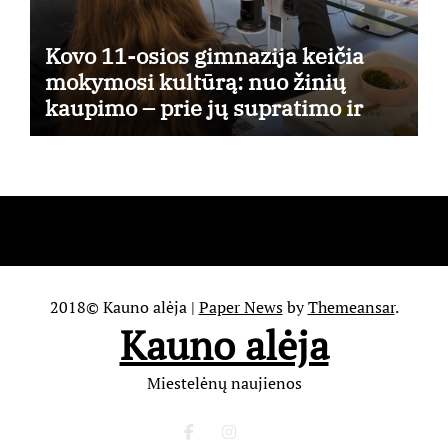
Kovo 11-osios gimnazija keičia
mokymosi kultūrą: nuo žinių
kaupimo – prie jų supratimo ir
taikymo
2018© Kauno alėja
|
Paper News
by
Themeansar
.
Kauno alėja
Miestelėnų naujienos