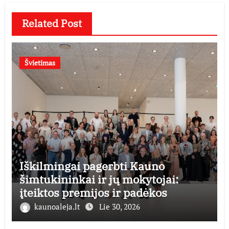
Related Post
Švietimas
Iškilmingai pagerbti Kauno
šimtukininkai ir jų mokytojai:
įteiktos premijos ir padėkos
kaunoaleja.lt
Lie 30, 2026