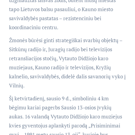
užgniaužtas laisvas žodis, būtent mūsų miestas
tapo Lietuvos balsu pasauliui, o Kauno miesto
savivaldybės pastatas – rezistenciniu bei
koordinaciniu centru.
Žmonės būrėsi ginti strategiškai svarbių objektų –
Sitkūnų radijo ir, Juragių radijo bei televizijos
retransliacijos stočių, Vytauto Didžiojo karo
muziejaus, Kauno radijo ir televizijos, Kryžių
kalnelio, savivaldybės, didelė dalis savanorių vyko į
Vilnių.
Šį ketvirtadienį, sausio 9 d., simboliniu 4 km
bėgimu kariai pagerbs Sausio 13-osios įvykių
aukas. 16 valandą Vytauto Didžiojo karo muziejus
kvies gyventojus aplankyti parodą „Prisiminimai
gyvi – 1991 metų sausio 13-oji“, kurioje bus