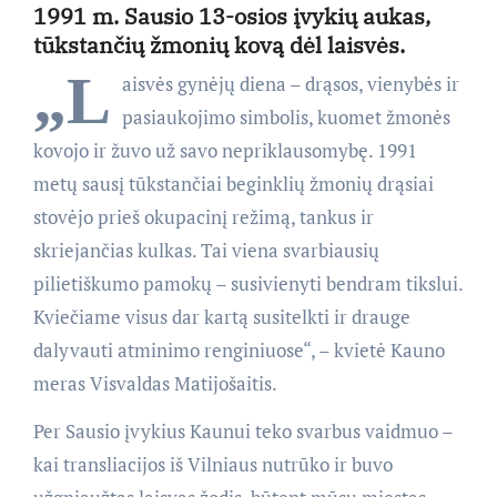
1991 m. Sausio 13-osios įvykių aukas,
tūkstančių žmonių kovą dėl laisvės.
„L
aisvės gynėjų diena – drąsos, vienybės ir
pasiaukojimo simbolis, kuomet žmonės
kovojo ir žuvo už savo nepriklausomybę. 1991
metų sausį tūkstančiai beginklių žmonių drąsiai
stovėjo prieš okupacinį režimą, tankus ir
skriejančias kulkas. Tai viena svarbiausių
pilietiškumo pamokų – susivienyti bendram tikslui.
Kviečiame visus dar kartą susitelkti ir drauge
dalyvauti atminimo renginiuose“, – kvietė Kauno
meras Visvaldas Matijošaitis.
Per Sausio įvykius Kaunui teko svarbus vaidmuo –
kai transliacijos iš Vilniaus nutrūko ir buvo