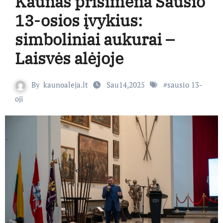
Kaunas prisimena Sausio
13-osios įvykius:
simboliniai aukurai –
Laisvės alėjoje
By
kaunoaleja.lt
Sau14,2025
#
sausio 13-
oji