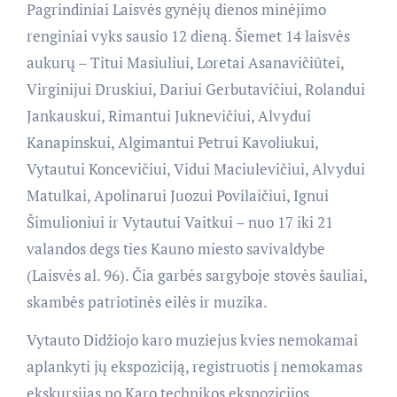
Pagrindiniai Laisvės gynėjų dienos minėjimo
renginiai vyks sausio 12 dieną. Šiemet 14 laisvės
aukurų – Titui Masiuliui, Loretai Asanavičiūtei,
Virginijui Druskiui, Dariui Gerbutavičiui, Rolandui
Jankauskui, Rimantui Juknevičiui, Alvydui
Kanapinskui, Algimantui Petrui Kavoliukui,
Vytautui Koncevičiui, Vidui Maciulevičiui, Alvydui
Matulkai, Apolinarui Juozui Povilaičiui, Ignui
Šimulioniui ir Vytautui Vaitkui – nuo 17 iki 21
valandos degs ties Kauno miesto savivaldybe
(Laisvės al. 96). Čia garbės sargyboje stovės šauliai,
skambės patriotinės eilės ir muzika.
Vytauto Didžiojo karo muziejus kvies nemokamai
aplankyti jų ekspoziciją, registruotis į nemokamas
ekskursijas po Karo technikos ekspozicijos