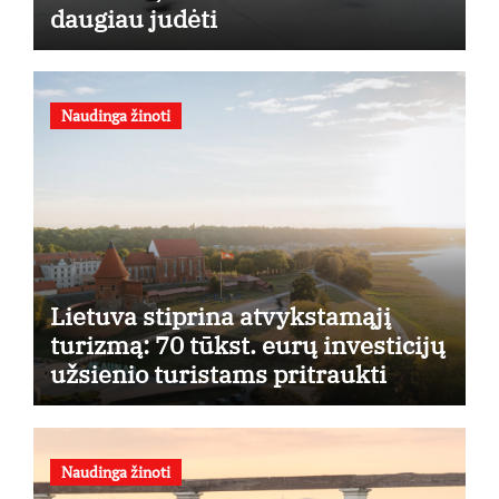
daugiau judėti
Naudinga žinoti
Lietuva stiprina atvykstamąjį
turizmą: 70 tūkst. eurų investicijų
užsienio turistams pritraukti
Naudinga žinoti