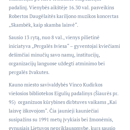
padalinį. Vienybės aikštėje 16.30 val. pasveikins
Robertos Daugėlaitės kariljono muzikos koncertas
„Skambėk, kaip skamba laisvė“.
Sausio 13 rytą, nuo 8 val., vienys pilietinė
iniciatyva „Pergalės šviesa“ – gyventojai kviečiami
dešimčiai minučių savo namų, institucijų,
organizacijų languose uždegti atminimo bei
pergalės žvakutes.
Kauno miesto savivaldybės Vinco Kudirkos
viešosios bibliotekos Eigulių padalinys (Šiaurės pr.
95) organizuos kūrybines dirbtuves vaikams „Kai
laisvę iškovojom“. Čia jaunieji kauniečiai
susipažins su 1991 metų įvykiais bei žmonėmis,
gynusiais Lietuvos nepriklausomybę, kurs sausio