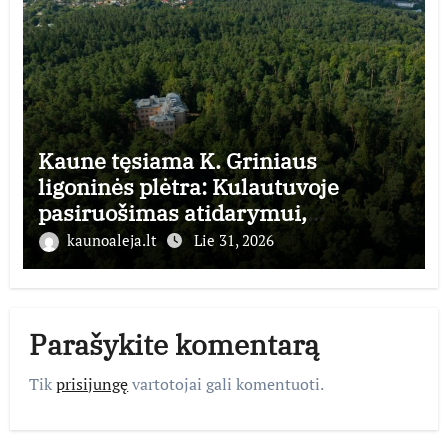
Kaune tęsiama K. Griniaus
ligoninės plėtra: Kulautuvoje
pasiruošimas atidarymui,
Panemunėje – statyboms
kaunoaleja.lt
Lie 31, 2026
Parašykite komentarą
Tik
prisijungę
vartotojai gali komentuoti.