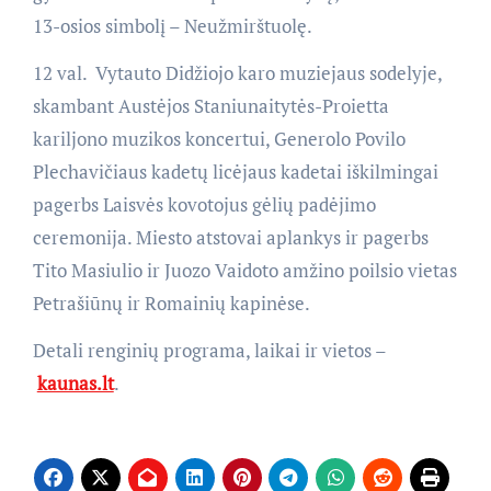
13-osios simbolį – Neužmirštuolę.
12 val. Vytauto Didžiojo karo muziejaus sodelyje,
skambant Austėjos Staniunaitytės-Proietta
kariljono muzikos koncertui, Generolo Povilo
Plechavičiaus kadetų licėjaus kadetai iškilmingai
pagerbs Laisvės kovotojus gėlių padėjimo
ceremonija. Miesto atstovai aplankys ir pagerbs
Tito Masiulio ir Juozo Vaidoto amžino poilsio vietas
Petrašiūnų ir Romainių kapinėse.
Detali renginių programa, laikai ir vietos –
kaunas.lt
.