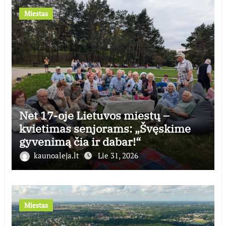
Miestas
Net 17-oje Lietuvos miestų –
kvietimas senjorams: „Švęskime
gyvenimą čia ir dabar!“
kaunoaleja.lt
Lie 31, 2026
Miestas