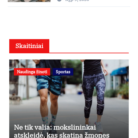
Skaitiniai
Naudinga žinoti
Sportas
Ne tik valia: mokslininkai
atskleidė, kas skatina žmones