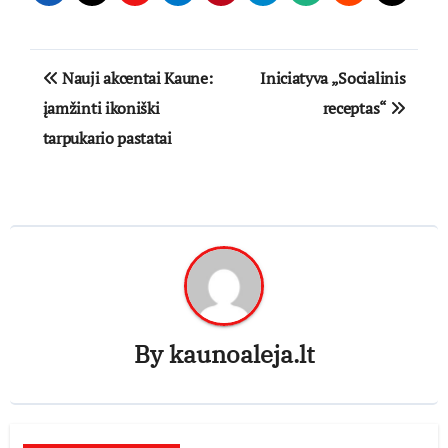
Navigacija
Nauji akcentai Kaune:
Iniciatyva „Socialinis
tarp
įamžinti ikoniški
receptas“
tarpukario pastatai
įrašų
By
kaunoaleja.lt