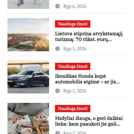
daugiau judėti
Rgp 6, 2026
Naudinga žinoti
Lietuva stiprina atvykstamąjį
turizmą: 70 tūkst. eurų
investicijų užsienio turistams
Rgp 5, 2026
pritraukti
Naudinga žinoti
Ikoniškas Honda kupė
automobilis atgimė – ar jis
pateisins pirkėjų lūkesčius?
Rgp 5, 2026
Naudinga žinoti
Mažyliai išauga, o geri daiktai
lieka: kam paaukoti jie gali
būti aukso vertės?
Rgp 5, 2026