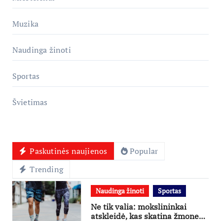
Muzika
Naudinga žinoti
Sportas
Švietimas
Paskutinės naujienos
Popular
Trending
Naudinga žinoti
Sportas
Ne tik valia: mokslininkai
atskleidė, kas skatina žmones