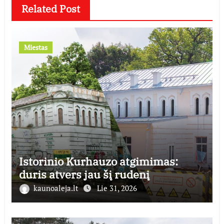
Related Post
Miestas
Istorinio Kurhauzo atgimimas:
duris atvers jau šį rudenį
kaunoaleja.lt
Lie 31, 2026