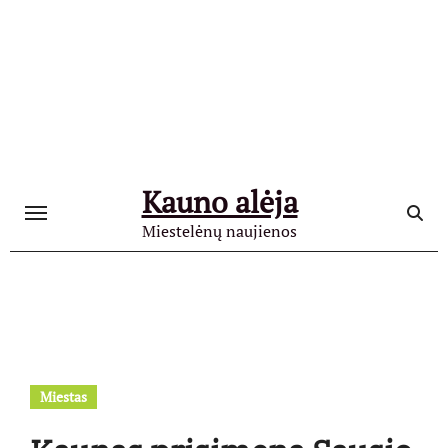
Skip
to
content
Kauno alėja
Miestelėnų naujienos
Miestas