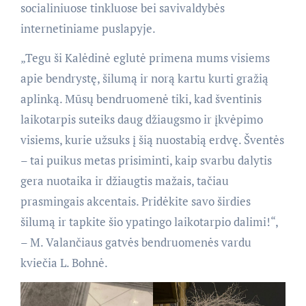
socialiniuose tinkluose bei savivaldybės
internetiniame puslapyje.
„Tegu ši Kalėdinė eglutė primena mums visiems
apie bendrystę, šilumą ir norą kartu kurti gražią
aplinką. Mūsų bendruomenė tiki, kad šventinis
laikotarpis suteiks daug džiaugsmo ir įkvėpimo
visiems, kurie užsuks į šią nuostabią erdvę. Šventės
– tai puikus metas prisiminti, kaip svarbu dalytis
gera nuotaika ir džiaugtis mažais, tačiau
prasmingais akcentais. Pridėkite savo širdies
šilumą ir tapkite šio ypatingo laikotarpio dalimi!“,
– M. Valančiaus gatvės bendruomenės vardu
kviečia L. Bohnė.