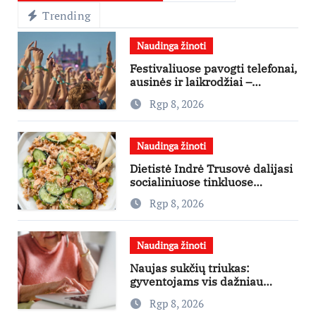
Trending
Naudinga žinoti
Festivaliuose pavogti telefonai,
ausinės ir laikrodžiai –
ekspertai primena apie
Rgp 8, 2026
didžiausias finansines rizikas
Naudinga žinoti
Dietistė Indrė Trusovė dalijasi
socialiniuose tinkluose
išpopuliarėjusiu lašišos salotų
Rgp 8, 2026
receptu
Naudinga žinoti
Naujas sukčių triukas:
gyventojams vis dažniau
skambina per „Viber“
Rgp 8, 2026