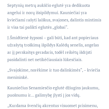
Septynių metrų aukščio eglutė yra dedikuota
angelui ir norų išsipildymui. Kauniečiai yra
kviečiami rašyti laiškus, svajones, dalintis mintimis
ir visa tai palikti eglutės „globai“.
J.Šmidtienė šypsosi – gali būti, kad ant popieriaus
užrašytą troškimą išpildys Kalėdų senelis, angelas
ar jį perskaitęs geradaris, todėl reikėtų išdrįsti
pasidalinti net netikėčiausiais lūkesčiais.
„Svajokime, norėkime ir tuo dalinkimės“, – kviečia
menininkė.
Kauniečius Senamiesčio eglutė džiugins jaukumu,
puošnumu ir… galimybę įlysti į jos vidų.
„Kurdama švenčių akcentus visuomet prisimenu,