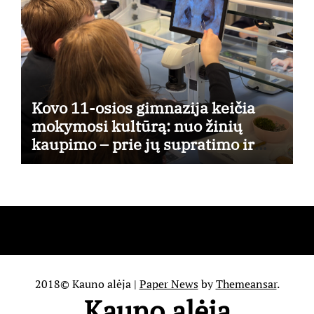
Kovo 11-osios gimnazija keičia
mokymosi kultūrą: nuo žinių
kaupimo – prie jų supratimo ir
taikymo
2018© Kauno alėja
|
Paper News
by
Themeansar
.
Kauno alėja