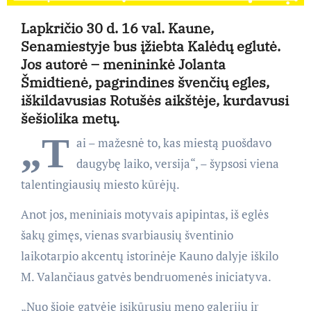
Lapkričio 30 d. 16 val. Kaune,
Senamiestyje bus įžiebta Kalėdų eglutė.
Jos autorė – menininkė Jolanta
Šmidtienė, pagrindines švenčių egles,
iškildavusias Rotušės aikštėje, kurdavusi
šešiolika metų.
„T
ai – mažesnė to, kas miestą puošdavo
daugybę laiko, versija“, – šypsosi viena
talentingiausių miesto kūrėjų.
Anot jos, meniniais motyvais apipintas, iš eglės
šakų gimęs, vienas svarbiausių šventinio
laikotarpio akcentų istorinėje Kauno dalyje iškilo
M. Valančiaus gatvės bendruomenės iniciatyva.
„Nuo šioje gatvėje įsikūrusių meno galerijų ir