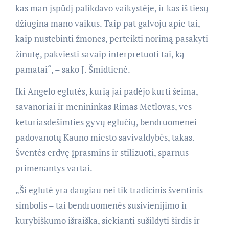
kas man įspūdį palikdavo vaikystėje, ir kas iš tiesų
džiugina mano vaikus. Taip pat galvoju apie tai,
kaip nustebinti žmones, perteikti norimą pasakyti
žinutę, pakviesti savaip interpretuoti tai, ką
pamatai“, – sako J. Šmidtienė.
Iki Angelo eglutės, kurią jai padėjo kurti šeima,
savanoriai ir menininkas Rimas Metlovas, ves
keturiasdešimties gyvų eglučių, bendruomenei
padovanotų Kauno miesto savivaldybės, takas.
Šventės erdvę įprasmins ir stilizuoti, sparnus
primenantys vartai.
„Ši eglutė yra daugiau nei tik tradicinis šventinis
simbolis – tai bendruomenės susivienijimo ir
kūrybiškumo išraiška, siekianti sušildyti širdis ir