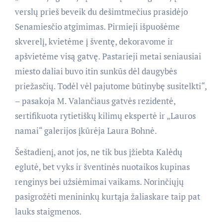
verslų prieš beveik du dešimtmečius prasidėjo
Senamiesčio atgimimas. Pirmieji išpuošėme
skverelį, kvietėme į šventę, dekoravome ir
apšvietėme visą gatvę. Pastarieji metai seniausiai
miesto daliai buvo itin sunkūs dėl daugybės
priežasčių. Todėl vėl pajutome būtinybę susitelkti“,
– pasakoja M. Valančiaus gatvės rezidentė,
sertifikuota rytietiškų kilimų ekspertė ir „Lauros
namai“ galerijos įkūrėja Laura Bohnė.
Šeštadienį, anot jos, ne tik bus įžiebta Kalėdų
eglutė, bet vyks ir šventinės nuotaikos kupinas
renginys bei užsiėmimai vaikams. Norinčiųjų
pasigrožėti menininkų kurtąja žaliaskare taip pat
lauks staigmenos.