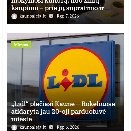
mokymosi kultūrą: nuo žinių
kaupimo – prie jų supratimo ir
taikymo
kaunoaleja.lt
Rgp 7, 2026
Miestas
„Lidl“ plečiasi Kaune – Rokeliuose
atidaryta jau 20-oji parduotuvė
mieste
kaunoaleja.lt
Rgp 6, 2026