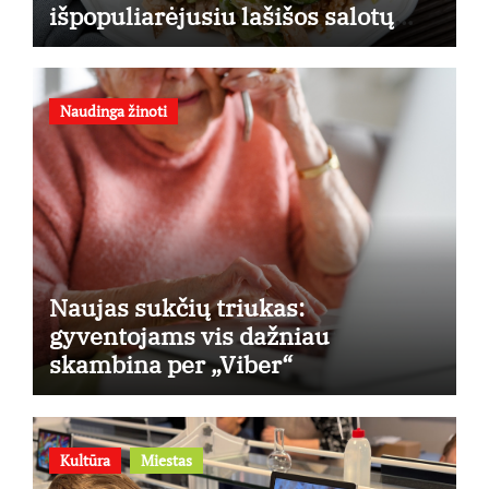
išpopuliarėjusiu lašišos salotų
receptu
Naudinga žinoti
Naujas sukčių triukas:
gyventojams vis dažniau
skambina per „Viber“
Kultūra
Miestas