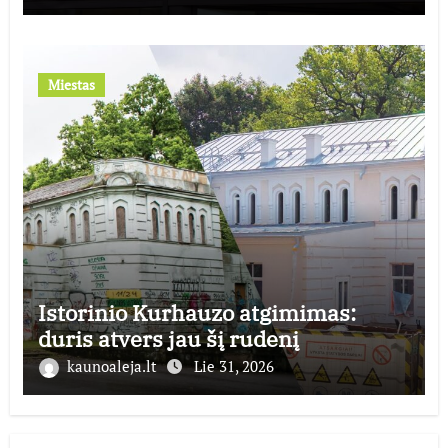
Miestas
Istorinio Kurhauzo atgimimas:
duris atvers jau šį rudenį
kaunoaleja.lt
Lie 31, 2026