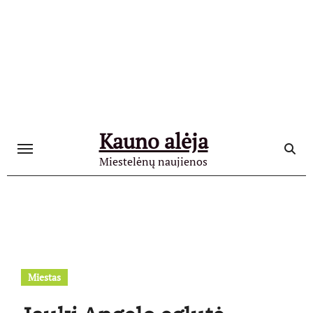
Skip
to
content
Kauno alėja
Miestelėnų naujienos
Miestas