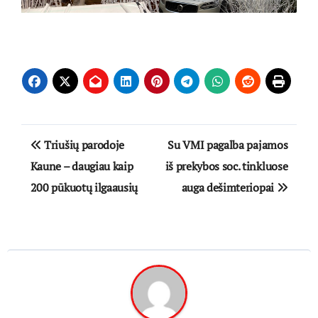
Navigacija
Triušių parodoje
Su VMI pagalba pajamos
tarp
Kaune – daugiau kaip
iš prekybos soc. tinkluose
200 pūkuotų ilgaausių
auga dešimteriopai
įrašų