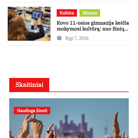
Kultūra
Miestas
Kovo 11-osios gimnazija keičia
mokymosi kultūrą: nuo žinių
kaupimo – prie jų supratimo ir
Rgp 7, 2026
taikymo
Skaitiniai
Naudinga žinoti