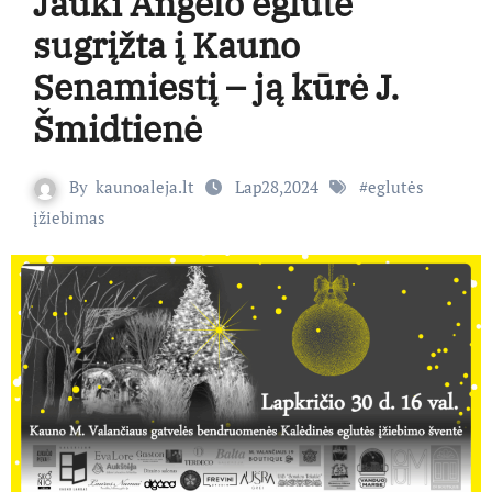
Jauki Angelo eglutė
sugrįžta į Kauno
Senamiestį – ją kūrė J.
Šmidtienė
By
kaunoaleja.lt
Lap28,2024
#
eglutės
įžiebimas