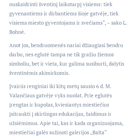
nuskaidrinti šventinį laikotarpį visiems: tiek
gyvenantiems ir dirbantiems šioje gatvėje, tiek
visiems miesto gyventojams ir svečiams“, – sako L.
Bohnė.
Anot jos, bendruomenės nariai džiaugiasi bendru
darbu, nes eglutė tampa ne tik gražiu žiemos
simboliu, bet ir vieta, kur galima susiburti, dalytis
šventinėmis akimirkomis.
Įvairūs renginiai iki kitų metų sausio 6 d. M.
Valančiaus gatvėje vyks nuolat. Prie eglutės
įrengtas ir kupolas, kviesiantys miestiečius
įsitraukti į skirtingas edukacijas, žaidimus ir
užsiėmimus. Apie tai, kas ir kada organizuojama,
miestiečiai galės sužinoti galerijos „Balta“