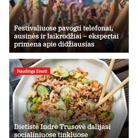
Festivaliuose pavogti telefonai,
ausinės ir laikrodžiai – ekspertai
primena apie didžiausias
finansines rizikas
Naudinga žinoti
Dietistė Indrė Trusovė dalijasi
socialiniuose tinkluose