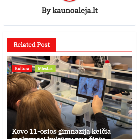
By
kaunoaleja.lt
Related Post
Kultūra
Miestas
Kovo 11-osios gimnazija keičia