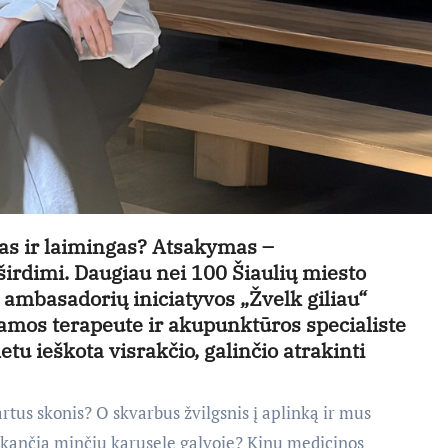
kas ir laimingas? Atsakymas –
irdimi. Daugiau nei 100 Šiaulių miesto
s ambasadorių iniciatyvos „Žvelk giliau“
ramos terapeute ir akupunktūros specialiste
tu ieškota visrakčio, galinčio atrakinti
artus skonis? O skvarbus žvilgsnis į aplinką ir mus
sukančią minčių karuselę galvoje? Kinų medicinos