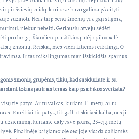
, nes jo praėjo labai mažai, o žmonių atėjo labai daug.
irų ir šviesių veidų, kuriuose buvo galima įskaityti
naujo sužinoti. Nors tarp senų žmonių yra gaji stigma,
nurimti, niekur nebeiti. Geriausiu atveju sėdėti
ėti pro langą. Šiandien į susitikimą atėjo pilna salė
alsių žmonių. Reiškia, mes vieni kitiems reikalingi. O
dravimas. Ir tas reikalingumas man išskleidžia sparnus
goms žmonių grupėms, tikiu, kad susiduriate ir su
arstant tokias jautrias temas kaip psichikos sveikata?
visų tie patys. Ar tu vaikas, kuriam 11 metų, ar tu
s. Poreikiai tie patys, tik galbūt skiriasi kalba, nes ji
žiau užsiėmimą, kuriame dalyvavo jauna, 23-ejų metų
alyvė. Finalinėje baigiamojoje sesijoje visada dalijamės