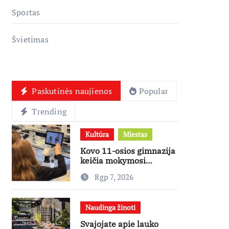
Sportas
Švietimas
Paskutinės naujienos
Popular
Trending
Kultūra
Miestas
Kovo 11-osios gimnazija
keičia mokymosi
kultūrą: nuo žinių
Rgp 7, 2026
kaupimo – prie jų
supratimo ir taikymo
Naudinga žinoti
Svajojate apie lauko