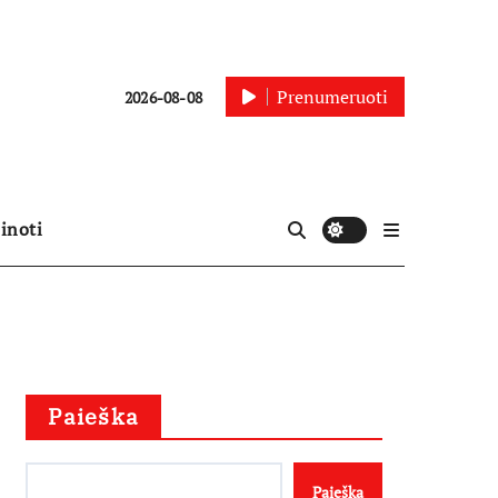
Prenumeruoti
2026-08-08
inoti
Paieška
Paieška