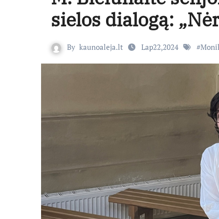
sielos dialogą: „Nė
By
kaunoaleja.lt
Lap22,2024
#
Monik