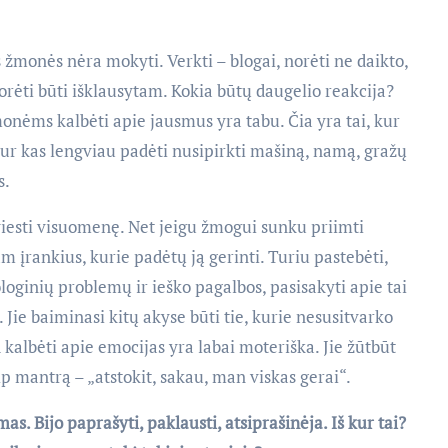
žmonės nėra mokyti. Verkti – blogai, norėti ne daikto,
rėti būti išklausytam. Kokia būtų daugelio reakcija?
ėms kalbėti apie jausmus yra tabu. Čia yra tai, kur
kur kas lengviau padėti nusipirkti mašiną, namą, gražų
s.
 šviesti visuomenę. Net jeigu žmogui sunku priimti
am įrankius, kurie padėtų ją gerinti. Turiu pastebėti,
ologinių problemų ir ieško pagalbos, pasisakyti apie tai
. Jie baiminasi kitų akyse būti tie, kurie nesusitvarko
kalbėti apie emocijas yra labai moteriška. Jie žūtbūt
kaip mantrą – „atstokit, sakau, man viskas gerai“.
s. Bijo paprašyti, paklausti, atsiprašinėja. Iš kur tai?