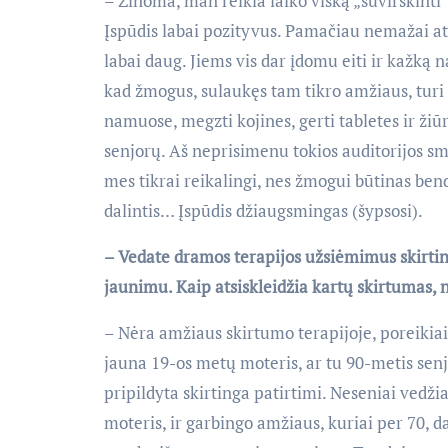
– Žinoma, man reikia laiko viską „suvirškinti“
Įspūdis labai pozityvus. Pamačiau nemažai atv
labai daug. Jiems vis dar įdomu eiti ir kažką 
kad žmogus, sulaukęs tam tikro amžiaus, turi 
namuose, megzti kojines, gerti tabletes ir žiūr
senjorų. Aš neprisimenu tokios auditorijos sm
mes tikrai reikalingi, nes žmogui būtinas ben
dalintis… Įspūdis džiaugsmingas (šypsosi).
– Vedate dramos terapijos užsiėmimus skirtin
jaunimu. Kaip atsiskleidžia kartų skirtumas, n
– Nėra amžiaus skirtumo terapijoje, poreikiai 
jauna 19-os metų moteris, ar tu 90-metis senjora
pripildyta skirtinga patirtimi. Neseniai ved
moteris, ir garbingo amžiaus, kuriai per 70, d