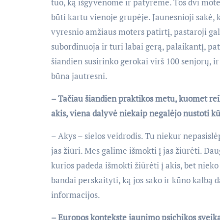
tuo, ką išgyvenome ir patyrėme. Tos dvi moter
būti kartu vienoje grupėje. Jaunesnioji sakė, k
vyresnio amžiaus moters patirtį, pastaroji gal
subordinuoja ir turi labai gerą, palaikantį, p
šiandien susirinko gerokai virš 100 senjorų, 
būna jautresni.
– Tačiau šiandien praktikos metu, kuomet rei
akis, viena dalyvė niekaip negalėjo nustoti k
– Akys – sielos veidrodis. Tu niekur nepasislėps
jas žiūri. Mes galime išmokti į jas žiūrėti. Da
kurios padeda išmokti žiūrėti į akis, bet nieko 
bandai perskaityti, ką jos sako ir kūno kalbą 
informacijos.
– Europos kontekste jaunimo psichikos sveikat