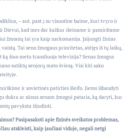
diklius, – aut. past.) su visuotine baime, kuri tvyro ir
ū Dievui, kad mes dar kažkur išeiname ir pamirštame
ui žmonių tai yra kaip narkomanija. Įsijungti žinias
 vaistą. Tai seno žmogaus prioritetas, atėjęs iš tų laikų,
O ką šiuo metu transliuoja televizija? Senas žmogus
ano sutiktų senjorų mato šviesą. Visi kiti sako
teityje.
rškime ir sovietinės patirties šleifo. Jiems išbandyti
eigu dukra ar sūnus senam žmogui pataria, ką daryti, kur
onių pavyksta išjudinti.
enimus? Pasipasakoti apie fizinės sveikatos problemas,
au atskleisti, kaip jaučiasi viduje, negali netgi