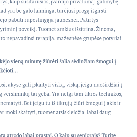
ys, kaip susitarusios, įvardijo privalumą: galimybę
ad yra be galo laiminga, turėjusi progą išgirsti
ėjo pabūti rūpestingąja jaunesnei. Patirtys
atyriminį poveikį. Tuomet amžius išsitrina. Žinoma,
ir to nepavadinsi terapija, mažesnėse grupėse potyriai
kėjo vieną minutę žiūrėti šalia sėdinčiam žmogui į
ūkčioti…
i, akyse gali įskaityti viską, viską, jeigu nuoširdžiai į
ug verslininkų tai geba. Yra netgi tam tikros technikos,
nematyti. Bet jeigu tu iš tikrųjų žiūri žmogui į akis ir
dar moki skaityti, tuomet atsiskleidžia labai daug
a atrodo labai prastai. O kaip su senjorais? Turite