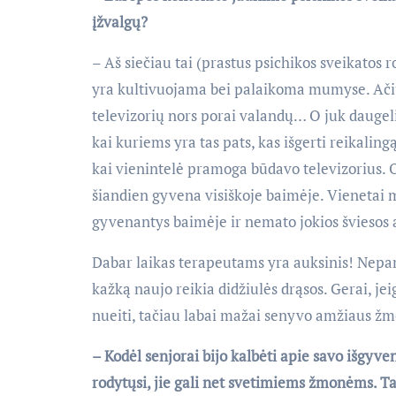
įžvalgų?
– Aš siečiau tai (prastus psichikos sveikatos ro
yra kultivuojama bei palaikoma mumyse. Ači
televizorių nors porai valandų… O juk daugeli
kai kuriems yra tas pats, kas išgerti reikalingą
kai vienintelė pramoga būdavo televizorius. 
šiandien gyvena visiškoje baimėje. Vienetai m
gyvenantys baimėje ir nemato jokios šviesos a
Dabar laikas terapeutams yra auksinis! Nepami
kažką naujo reikia didžiulės drąsos. Gerai, j
nueiti, tačiau labai mažai senyvo amžiaus žm
– Kodėl senjorai bijo kalbėti apie savo išgyv
rodytųsi, jie gali net svetimiems žmonėms. Tači