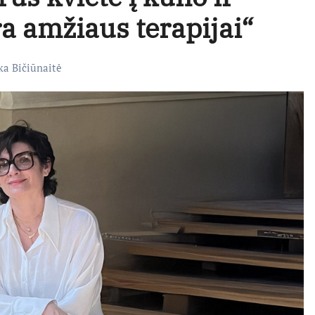
ra amžiaus terapijai“
a Bičiūnaitė