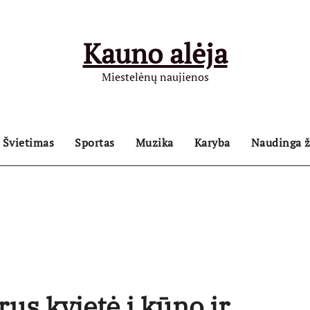
Kauno alėja
Miestelėnų naujienos
Švietimas
Sportas
Muzika
Karyba
Naudinga ž
rus kvietė į kūno ir