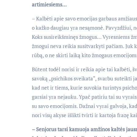
artimiesiems…
– Kalbėti apie savo emocijas garbaus amžiaus 
o kažko daugiau yra nesąmonė. Pavyzdžiui, no
Koks susireikšminęs žmogus… Vyresniems žmon
žmogui neva reikia susitvarkyti pačiam. Juk 
rūbą, o ne skirti laiką kito žmogaus emocijom
Būtent todėl norisi ir reikia apie tai kalbėti,
savoką „psichikos sveikata“, svarbu suteikti j
kad net ir tiems, kurie suvokia turintys psich
garsiai yra nejauku. Ypač patiriu tai su vyrais
su savo emocijomis. Dažnai vyrai galvoja, kad 
nori visų akyse išlikti tvirti ir kartoja frazę 
– Senjorus tarsi kamuoja amžinos kaltės jausma