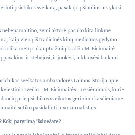
erinti psichikos sveikatą, pasakojo į Šiaulius atvykusi
os nebepamaitino, žymi aktorė pasuko kita linkme –
tūrą, kaip vieną iš tradicinės kinų medicinos gydymo
enkiolika metų sukauptu žinių kraičiu M. Bičiūnaitė
ą pasakius, ir stebėjosi, ir juokėsi, ir klausėsi būdami
 psichikos sveikatos ambasadorės Laimos istorija apie
 kviestinio svečio – M. Bičiūnaitės – užsiėmimais, kurie
idedančių prie psichikos sveikatos gerinimo kasdieniame
naitė sutiko pasidalinti ir su žurnalistais.
s? Kokį patyrimą išsinešate?