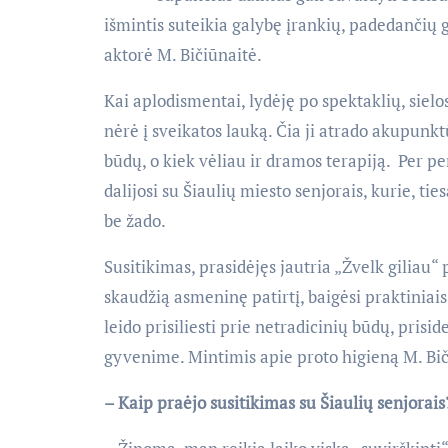
išmintis suteikia galybę įrankių, padedančių g
aktorė M. Bičiūnaitė.
Kai aplodismentai, lydėję po spektaklių, siel
nėrė į sveikatos lauką. Čia ji atrado akupunk
būdų, o kiek vėliau ir dramos terapiją. Per p
dalijosi su Šiaulių miesto senjorais, kurie, ties
be žado.
Susitikimas, prasidėjęs jautria „Žvelk giliau“
skaudžią asmeninę patirtį, baigėsi praktiniais
leido prisiliesti prie netradicinių būdų, pris
gyvenime. Mintimis apie proto higieną M. Bičiū
– Kaip praėjo susitikimas su Šiaulių senjorai