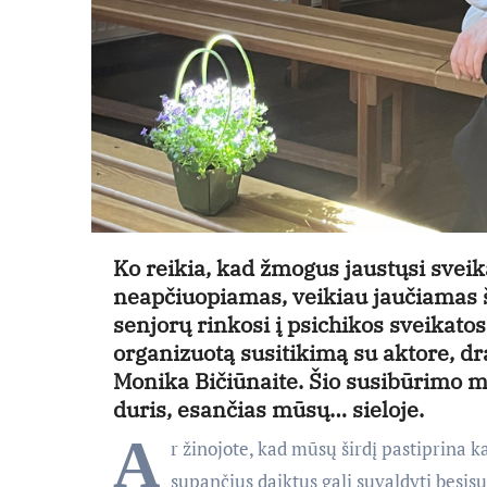
Ko reikia, kad žmogus jaustųsi svei
neapčiuopiamas, veikiau jaučiamas š
senjorų rinkosi į psichikos sveikato
organizuotą susitikimą su aktore, d
Monika Bičiūnaite. Šio susibūrimo me
duris, esančias mūsų… sieloje.
A
r žinojote, kad mūsų širdį pastiprina k
supančius daiktus gali suvaldyti besi