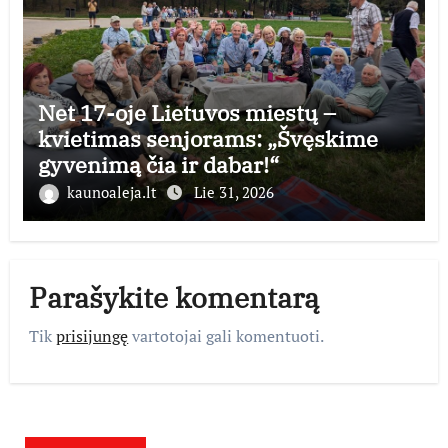
Net 17-oje Lietuvos miestų –
kvietimas senjorams: „Švęskime
gyvenimą čia ir dabar!“
kaunoaleja.lt
Lie 31, 2026
Parašykite komentarą
Tik
prisijungę
vartotojai gali komentuoti.