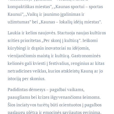
kompaktiškas miestas”, „Kaunas sportui – sportas
Kaunui”, „Vaikų ir jaunimo įgalinimas ir
užimtumas” bei „Kaunas – lokalių idėjų miestas”.
Laukia ir kelios naujovės. Startuoja naujas kultūros
srities prioritetas „Per skonį į kultūrą”. Ieškomi
kūrybingi ir drąsūs inovatoriai su idėjomis,
vienijančiomis maistą ir kultūrą. Gastronominės
kelionės gali kviesti į festivalius, renginius ar kitas
netradicines veiklas, kurios atskleistų Kauną ar jo
istoriją per skonius.
Padidintas dėmesys – pagalbai vaikams,
paaugliams bei krizes išgyvenančioms šeimoms.
Šios inciatyvos turėtų būti orientuotos į pagalbos
paslaugų plėtrą ir emocinės savijautos gerinimą.