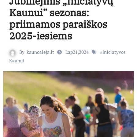
Jubiliejinis „Iniciatyvų
Kaunui” sezonas:
priimamos paraiškos
2025-iesiems
By
kaunoaleja.lt
Lap21,2024
#
Iniciatyvos
Kaunui