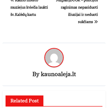
Kauno miesto
NE(pasi)DUOK – policijos
tarp
muziejus kviečia laukti
raginimas nepasiduoti
šv. Kalėdų kartu
iliuzijai ir neduoti
įrašų
sukčiams
By
kaunoaleja.lt
Related Post