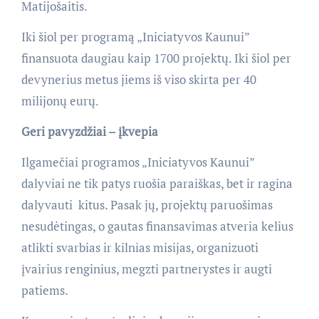
Matijošaitis.
Iki šiol per programą „Iniciatyvos Kaunui”
finansuota daugiau kaip 1700 projektų. Iki šiol per
devynerius metus jiems iš viso skirta per 40
milijonų eurų.
Geri pavyzdžiai – įkvepia
Ilgamečiai programos „Iniciatyvos Kaunui”
dalyviai ne tik patys ruošia paraiškas, bet ir ragina
dalyvauti kitus. Pasak jų, projektų paruošimas
nesudėtingas, o gautas finansavimas atveria kelius
atlikti svarbias ir kilnias misijas, organizuoti
įvairius renginius, megzti partnerystes ir augti
patiems.