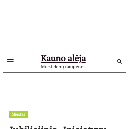
Skip
to
content
Kauno alėja
Miestelėnų naujienos
Miestas