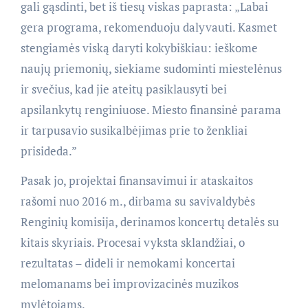
gali gąsdinti, bet iš tiesų viskas paprasta: „Labai
gera programa, rekomenduoju dalyvauti. Kasmet
stengiamės viską daryti kokybiškiau: ieškome
naujų priemonių, siekiame sudominti miestelėnus
ir svečius, kad jie ateitų pasiklausyti bei
apsilankytų renginiuose. Miesto finansinė parama
ir tarpusavio susikalbėjimas prie to ženkliai
prisideda.”
Pasak jo, projektai finansavimui ir ataskaitos
rašomi nuo 2016 m., dirbama su savivaldybės
Renginių komisija, derinamos koncertų detalės su
kitais skyriais. Procesai vyksta sklandžiai, o
rezultatas – dideli ir nemokami koncertai
melomanams bei improvizacinės muzikos
mylėtojams.