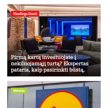
Naudinga žinoti
Pirmą kartą investuojate į
nekilnojamąjį turtą? Ekspertas
pataria, kaip pasirinkti būstą,
kuris generuos grąžą
Miestas