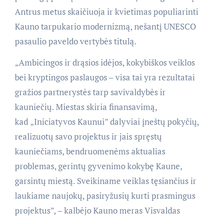
Antrus metus skaičiuoja ir kvietimas populiarinti
Kauno tarpukario modernizmą, nešantį UNESCO
pasaulio paveldo vertybės titulą.
„Ambicingos ir drąsios idėjos, kokybiškos veiklos
bei kryptingos paslaugos – visa tai yra rezultatai
gražios partnerystės tarp savivaldybės ir
kauniečių. Miestas skiria finansavimą,
kad
„Iniciatyvos Kaunui” dalyviai įneštų pokyčių,
realizuotų savo projektus ir jais spręstų
kauniečiams, bendruomenėms aktualias
problemas, gerintų gyvenimo kokybę Kaune,
garsintų miestą. Sveikiname veiklas tęsiančius ir
laukiame naujokų, pasiryžusių kurti prasmingus
projektus”, – kalbėjo Kauno meras Visvaldas