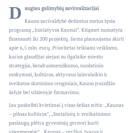
D
augiau galimybių savirealizacijai
Kauno savivaldybė dešimtus metus tęsia
programą „Iniciatyvos Kaunui”. Kitąmet numatyta
finansuoti iki 200 projektų. Jiems planuojama skirti
apie 6,5 mln. eurų. Prioritetai teikiami veikloms,
kurios glaudžiai siejasi su ilgalaike miesto
strategija, bendruomeniškumo, nuolatinio
mokymosi, kultūros, aktyvaus laisvalaikio ir
sveikatos skatinimo renginiais, Kauno įvaizdžio
šalyje bei užsienyje formavimu.
Jau paskelbti kvietimai į visas šešias sritis: „Kaunas
– pilnas kultūros”, „Socialinių ir sveikatinimo
paslaugų plėtra gyventojų gerovei kurti
visuomenėje”, „Kaunas – veržlus, tvarus ir