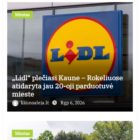
Miestas
„Lidl“ plečiasi Kaune – Rokeliuose
atidaryta jau 20-oji parduotuvė
mieste
kaunoaleja.lt
Rgp 6, 2026
Miestas