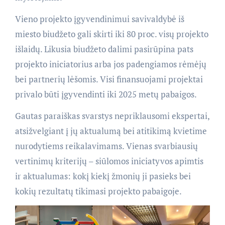
Vieno projekto įgyvendinimui savivaldybė iš
miesto biudžeto gali skirti iki 80 proc. visų projekto
išlaidų. Likusia biudžeto dalimi pasirūpina pats
projekto iniciatorius arba jos padengiamos rėmėjų
bei partnerių lėšomis. Visi finansuojami projektai
privalo būti įgyvendinti iki 2025 metų pabaigos.
Gautas paraiškas svarstys nepriklausomi ekspertai,
atsižvelgiant į jų aktualumą bei atitikimą kvietime
nurodytiems reikalavimams. Vienas svarbiausių
vertinimų kriterijų – siūlomos iniciatyvos apimtis
ir aktualumas: kokį kiekį žmonių ji pasieks bei
kokių rezultatų tikimasi projekto pabaigoje.