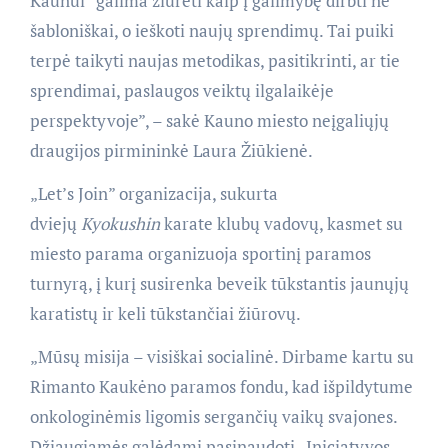
Kaunui” galima žiūrėti kaip į galimybę dirbti ne
šabloniškai, o ieškoti naujų sprendimų. Tai puiki
terpė taikyti naujas metodikas, pasitikrinti, ar tie
sprendimai, paslaugos veiktų ilgalaikėje
perspektyvoje”, – sakė Kauno miesto neįgaliųjų
draugijos pirmininkė Laura Žiūkienė.
„Let’s Join” organizacija, sukurta
dviejų
Kyokushin
karate klubų vadovų, kasmet su
miesto parama organizuoja sportinį paramos
turnyrą, į kurį susirenka beveik tūkstantis jaunųjų
karatistų ir keli tūkstančiai žiūrovų.
„Mūsų misija – visiškai socialinė. Dirbame kartu su
Rimanto Kaukėno paramos fondu, kad išpildytume
onkologinėmis ligomis sergančių vaikų svajones.
Džiaugiamės galėdami pasinaudoti „Iniciatyvos