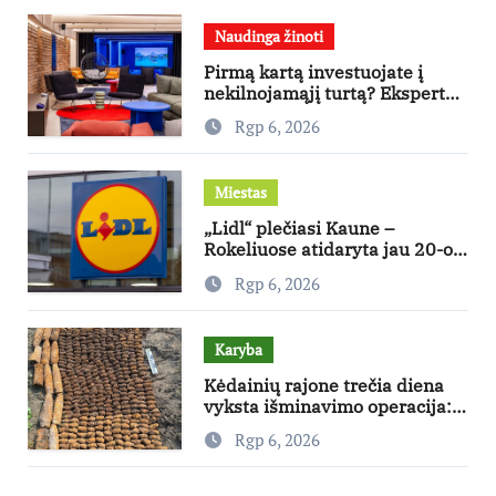
Naudinga žinoti
Pirmą kartą investuojate į
nekilnojamąjį turtą? Ekspertas
pataria, kaip pasirinkti būstą,
Rgp 6, 2026
kuris generuos grąžą
Miestas
„Lidl“ plečiasi Kaune –
Rokeliuose atidaryta jau 20-oji
parduotuvė mieste
Rgp 6, 2026
Karyba
Kėdainių rajone trečia diena
vyksta išminavimo operacija:
rastas didelis kiekis Antrojo
Rgp 6, 2026
pasaulinio karo laikų
standartinės amunicijos ir jos
dalių