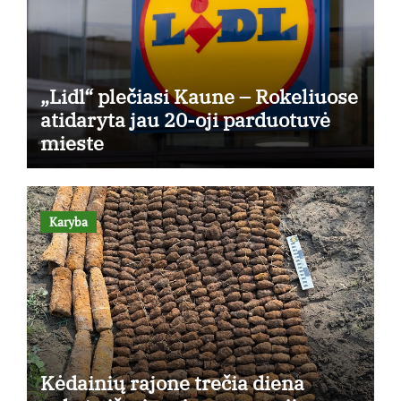
„Lidl“ plečiasi Kaune – Rokeliuose
atidaryta jau 20-oji parduotuvė
mieste
Karyba
Kėdainių rajone trečia diena