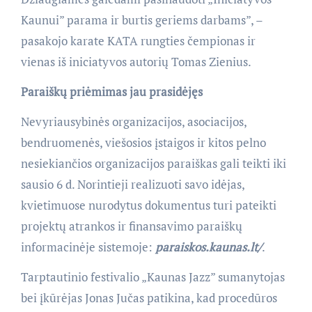
Kaunui” parama ir burtis geriems darbams”, –
pasakojo karate KATA rungties čempionas ir
vienas iš iniciatyvos autorių Tomas Zienius.
Paraiškų priėmimas jau prasidėjęs
Nevyriausybinės organizacijos, asociacijos,
bendruomenės, viešosios įstaigos ir kitos pelno
nesiekiančios organizacijos paraiškas gali teikti iki
sausio 6 d. Norintieji realizuoti savo idėjas,
kvietimuose nurodytus dokumentus turi pateikti
projektų atrankos ir finansavimo paraiškų
informacinėje sistemoje:
paraiskos.kaunas.lt/
.
Tarptautinio festivalio „Kaunas Jazz” sumanytojas
bei įkūrėjas Jonas Jučas patikina, kad procedūros