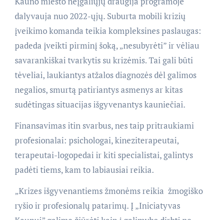
Kauno miesto neįgaliųjų draugija programoje
dalyvauja nuo 2022-ųjų. Suburta mobili krizių
įveikimo komanda teikia kompleksines paslaugas:
padeda įveikti pirminį šoką, „nesubyrėti” ir vėliau
savarankiškai tvarkytis su krizėmis. Tai gali būti
tėveliai, laukiantys atžalos diagnozės dėl galimos
negalios, smurtą patiriantys asmenys ar kitas
sudėtingas situacijas išgyvenantys kauniečiai.
Finansavimas itin svarbus, nes taip pritraukiami
profesionalai: psichologai, kineziterapeutai,
terapeutai-logopedai ir kiti specialistai, galintys
padėti tiems, kam to labiausiai reikia.
„Krizes išgyvenantiems žmonėms reikia žmogiško
ryšio ir profesionalų patarimų. Į „Iniciatyvas