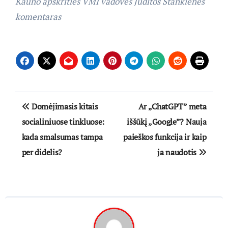
Kauno apskrities VMI vadovės Juditos Stankienės
komentaras
Navigacija
Domėjimasis kitais
Ar „ChatGPT” meta
tarp
socialiniuose tinkluose:
iššūkį „Google”? Nauja
kada smalsumas tampa
paieškos funkcija ir kaip
įrašų
per didelis?
ja naudotis