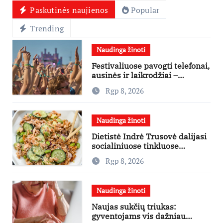
Paskutinės naujienos
Popular
Trending
Naudinga žinoti
Festivaliuose pavogti telefonai,
ausinės ir laikrodžiai –
ekspertai primena apie
Rgp 8, 2026
didžiausias finansines rizikas
Naudinga žinoti
Dietistė Indrė Trusovė dalijasi
socialiniuose tinkluose
išpopuliarėjusiu lašišos salotų
Rgp 8, 2026
receptu
Naudinga žinoti
Naujas sukčių triukas:
gyventojams vis dažniau