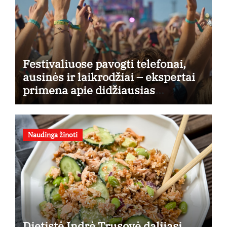
Festivaliuose pavogti telefonai,
ausinės ir laikrodžiai – ekspertai
primena apie didžiausias
finansines rizikas
Naudinga žinoti
Dietistė Indrė Trusovė dalijasi