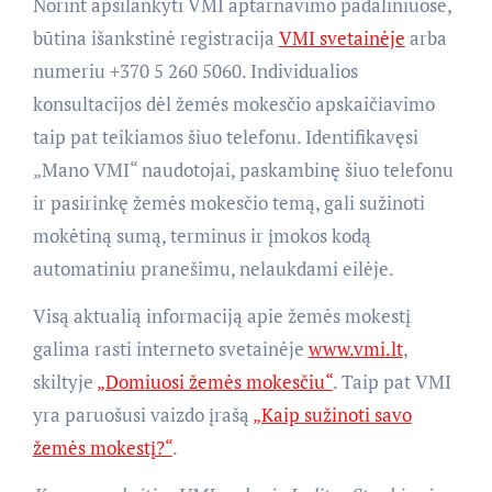
Norint apsilankyti VMI aptarnavimo padaliniuose,
būtina išankstinė registracija
VMI svetainėje
arba
numeriu +370 5 260 5060. Individualios
konsultacijos dėl žemės mokesčio apskaičiavimo
taip pat teikiamos šiuo telefonu. Identifikavęsi
„Mano VMI“ naudotojai, paskambinę šiuo telefonu
ir pasirinkę žemės mokesčio temą, gali sužinoti
mokėtiną sumą, terminus ir įmokos kodą
automatiniu pranešimu, nelaukdami eilėje.
Visą aktualią informaciją apie žemės mokestį
galima rasti interneto svetainėje
www.vmi.lt
,
skiltyje
„Domiuosi žemės mokesčiu“
. Taip pat VMI
yra paruošusi vaizdo įrašą
„Kaip sužinoti savo
žemės mokestį?“
.