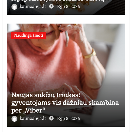
receptu
kaunoaleja.lt
Rgp 8, 2026
Naudinga žinoti
Naujas sukčių triukas:
gyventojams vis dažniau skambina
per „Viber“
kaunoaleja.lt
Rgp 8, 2026