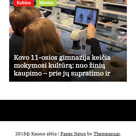
Kultūra
Miestas
Kovo 11-osios gimnazija keičia
mokymosi kultūrą: nuo žinių
kaupimo – prie jų supratimo ir
taikymo
2018© Kauno alėja
|
Paper News
by
Themeansar
.