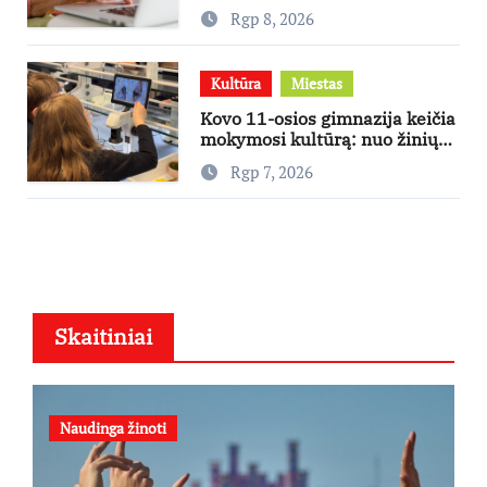
skambina per „Viber“
Rgp 8, 2026
Kultūra
Miestas
Kovo 11-osios gimnazija keičia
mokymosi kultūrą: nuo žinių
kaupimo – prie jų supratimo ir
Rgp 7, 2026
taikymo
Skaitiniai
Naudinga žinoti