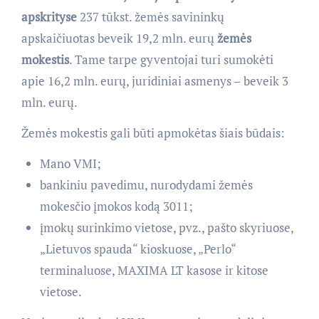
apskrityse
237 tūkst. žemės savininkų
apskaičiuotas beveik 19,2 mln. eurų
žemės
mokestis
. Tame tarpe gyventojai turi sumokėti
apie 16,2 mln. eurų, juridiniai asmenys – beveik 3
mln. eurų.
Žemės mokestis gali būti apmokėtas šiais būdais:
Mano VMI;
bankiniu pavedimu, nurodydami žemės
mokesčio įmokos kodą 3011;
įmokų surinkimo vietose, pvz., pašto skyriuose,
„Lietuvos spauda“ kioskuose, „Perlo“
terminaluose, MAXIMA LT kasose ir kitose
vietose.