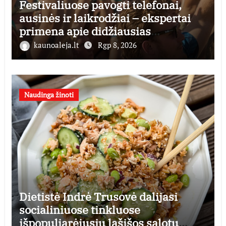
Festivaliuose pavogti telefonai,
ausinės ir laikrodžiai – ekspertai
primena apie didžiausias
finansines rizikas
kaunoaleja.lt
Rgp 8, 2026
Naudinga žinoti
Dietistė Indrė Trusovė dalijasi
socialiniuose tinkluose
išpopuliarėjusiu lašišos salotų