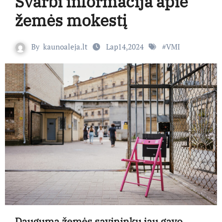
Svarbi informacija apie
žemės mokestį
By
kaunoaleja.lt
Lap14,2024
#
VMI
Dauguma žemės savininkų jau gavo