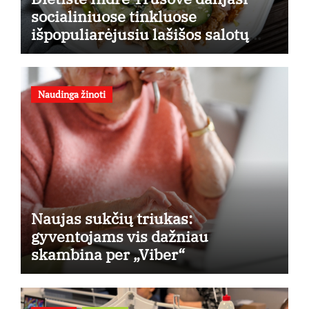
socialiniuose tinkluose
išpopuliarėjusiu lašišos salotų
receptu
Naudinga žinoti
Naujas sukčių triukas:
gyventojams vis dažniau
skambina per „Viber“