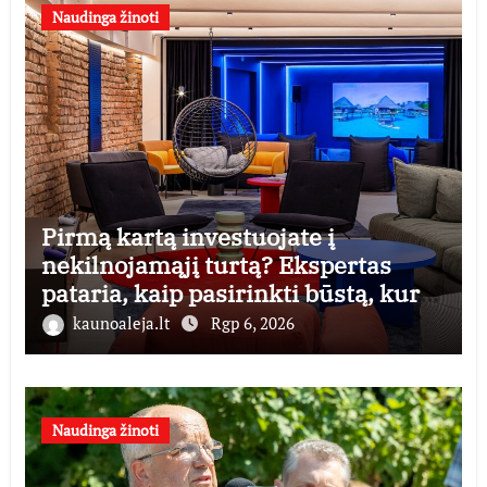
Naudinga žinoti
Pirmą kartą investuojate į
nekilnojamąjį turtą? Ekspertas
pataria, kaip pasirinkti būstą, kuris
generuos grąžą
kaunoaleja.lt
Rgp 6, 2026
Naudinga žinoti