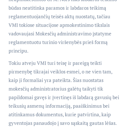
būdas neatitinka paramos ir labdaros teikimą
reglamentuojančių teisės aktų nuostatų, tačiau
VMI tokiose situacijose apmokestinimo tikslais
vadovaujasi Mokesčių administravimo įstatyme
reglamentuotu turinio viršenybės prieš formą
principu.
Tokiu atveju VMI turi teisę ir pareigą teikti
pirmenybę tikrajai veiklos esmei, o ne vien tam,
kaip ji formaliai yra pateikta. Šias nuostatas
mokesčių administratorius galėtų taikyti tik
papildomai gavęs ir įvertinęs iš labdarą gavusių bei
teikusių asmenų informaciją, paaiškinimus bei
atitinkamus dokumentus, kurie patvirtina, kaip
gyventojas panaudojo į savo sąskaitą gautas lėšas.