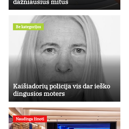
dažniausius mitus
Be kategorijos
Kaišiadorių policija vis dar ieško
dingusios moters
Naudinga žinoti