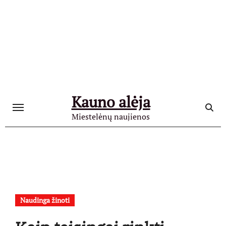
Skip
to
content
Kauno alėja
Miestelėnų naujienos
Naudinga žinoti