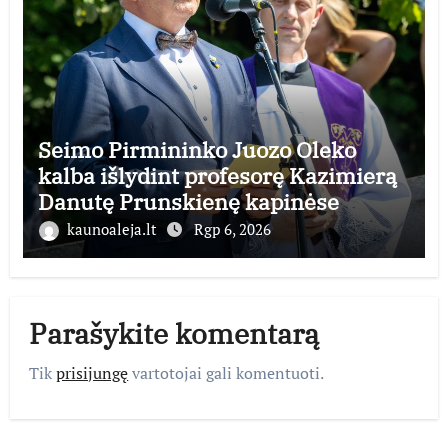
Seimo Pirmininko Juozo Oleko
kalba išlydint profesorę Kazimierą
Danutę Prunskienę kapinėse
kaunoaleja.lt
Rgp 6, 2026
Parašykite komentarą
Tik
prisijungę
vartotojai gali komentuoti.