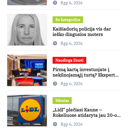
Rgp 6, 2026
Be kategorijos
Kaišiadorių policija vis dar
ieško dingusios moters
Rgp 6, 2026
Naudinga žinoti
Pirmą kartą investuojate į
nekilnojamąjį turtą? Ekspertas
pataria, kaip pasirinkti būstą,
Rgp 6, 2026
kuris generuos grąžą
Miestas
„Lidl“ plečiasi Kaune –
Rokeliuose atidaryta jau 20-oji
parduotuvė mieste
Rgp 6, 2026