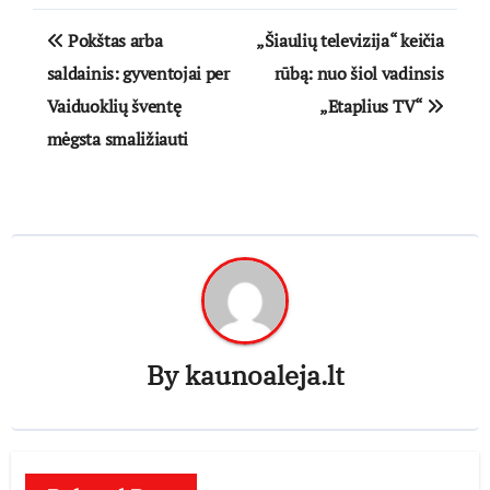
Navigacija
Pokštas arba
„Šiaulių televizija“ keičia
tarp
saldainis: gyventojai per
rūbą: nuo šiol vadinsis
Vaiduoklių šventę
„Etaplius TV“
įrašų
mėgsta smaližiauti
By
kaunoaleja.lt