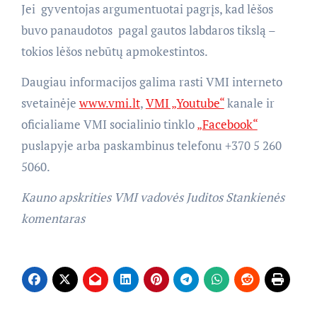
Jei gyventojas argumentuotai pagrįs, kad lėšos
buvo panaudotos pagal gautos labdaros tikslą –
tokios lėšos nebūtų apmokestintos.
Daugiau informacijos galima rasti VMI interneto
svetainėje
www.vmi.lt
,
VMI „Youtube“
kanale ir
oficialiame VMI socialinio tinklo
„Facebook“
puslapyje arba paskambinus telefonu +370 5 260
5060.
Kauno apskrities VMI vadovės Juditos Stankienės
komentaras