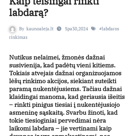
Kaip teisingai rinkti
labdarą?
By
kaunoaleja.lt
Spa30,2024
#
labdaros
rinkimas
Nutikus nelaimei, žmonės dažnai
susivienija, kad padėtų vieni kitiems.
Tokiais atvejais dažnai organizuojamos
lėšų rinkimo akcijos, siekiant suteikti
paramą nukentėjusiems. Tačiau dažnai
klaidingai manoma, kad geriausia išeitis
– rinkti pinigus tiesiai į nukentėjusiojo
asmeninę sąskaitą. Svarbu žinoti, kad
tokie tiesioginiai pervedimai nėra
laikomi labdara – jie vertinami kaip