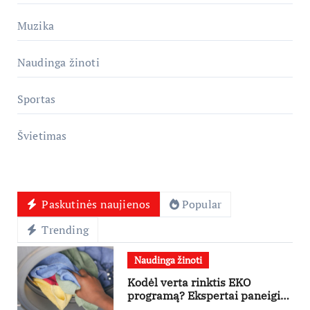
Muzika
Naudinga žinoti
Sportas
Švietimas
Paskutinės naujienos
Popular
Trending
Naudinga žinoti
Kodėl verta rinktis EKO
programą? Ekspertai paneigia
dažniausius mitus