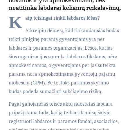
dovanos ir yra apmokestinami, nes
neatitinka labdarai keliamų reikalavimų.
K
aip teisingai rinkti labdaros lėšas?
Atkreipiu dėmesį, kad tinkamiausias būdas
teikti piniginę paramą gyventojams yra per
labdaros ir paramos organizacijas. Lėšos, kurias
šios organizacijos surenka labdaros tikslams, nėra
apmokestinamos, o gyventojams per jas suteikta
parama nėra apmokestinama gyventojų pajamų
mokesčiu (GPM). Be to, toks paramos skyrimo
būdas padeda sumažinti sukčiavimo riziką.
Pagal galiojančias teisės aktų nuostatas labdara
pripažįstama tada, kai ją teikia tik mūsų šalyje
registruoti labdaros ir paramos fondai, asociacijos,
viešosios įstaigos, visuomeninės organizacijos,