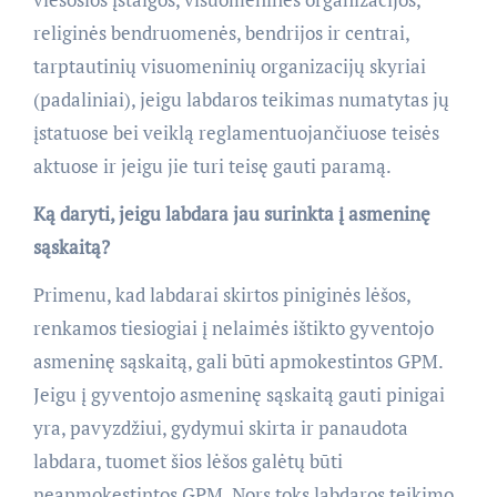
religinės bendruomenės, bendrijos ir centrai,
tarptautinių visuomeninių organizacijų skyriai
(padaliniai), jeigu labdaros teikimas numatytas jų
įstatuose bei veiklą reglamentuojančiuose teisės
aktuose ir jeigu jie turi teisę gauti paramą.
Ką daryti, jeigu labdara jau surinkta į asmeninę
sąskaitą?
Primenu, kad labdarai skirtos piniginės lėšos,
renkamos tiesiogiai į nelaimės ištikto gyventojo
asmeninę sąskaitą, gali būti apmokestintos GPM.
Jeigu į gyventojo asmeninę sąskaitą gauti pinigai
yra, pavyzdžiui, gydymui skirta ir panaudota
labdara, tuomet šios lėšos galėtų būti
neapmokestintos GPM. Nors toks labdaros teikimo