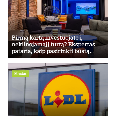
Pirmą kartą investuojate į
nekilnojamąjį turtą? Ekspertas
pataria, kaip pasirinkti būstą,
kuris generuos grąžą
Miestas