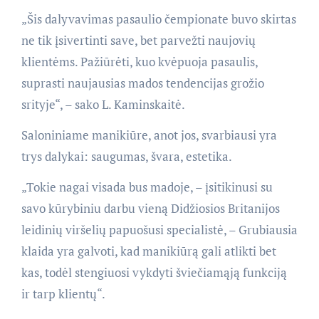
„Šis dalyvavimas pasaulio čempionate buvo skirtas
ne tik įsivertinti save, bet parvežti naujovių
klientėms. Pažiūrėti, kuo kvėpuoja pasaulis,
suprasti naujausias mados tendencijas grožio
srityje“, – sako L. Kaminskaitė.
Saloniniame manikiūre, anot jos, svarbiausi yra
trys dalykai: saugumas, švara, estetika.
„Tokie nagai visada bus madoje, – įsitikinusi su
savo kūrybiniu darbu vieną Didžiosios Britanijos
leidinių viršelių papuošusi specialistė, – Grubiausia
klaida yra galvoti, kad manikiūrą gali atlikti bet
kas, todėl stengiuosi vykdyti šviečiamąją funkciją
ir tarp klientų“.