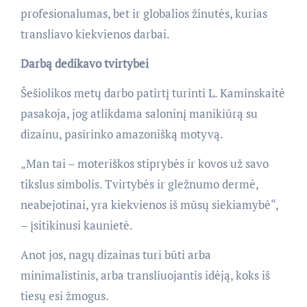
profesionalumas, bet ir globalios žinutės, kurias
transliavo kiekvienos darbai.
Darbą dedikavo tvirtybei
Šešiolikos metų darbo patirtį turinti L. Kaminskaitė
pasakoja, jog atlikdama saloninį manikiūrą su
dizainu, pasirinko amazonišką motyvą.
„Man tai – moteriškos stiprybės ir kovos už savo
tikslus simbolis. Tvirtybės ir gležnumo dermė,
neabejotinai, yra kiekvienos iš mūsų siekiamybė“,
– įsitikinusi kaunietė.
Anot jos, nagų dizainas turi būti arba
minimalistinis, arba transliuojantis idėją, koks iš
tiesų esi žmogus.