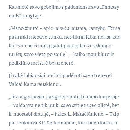
Kaunietė savo gebėjimus pademonstravo „Fantasy
nails“ rungtyje.
„Mano žinutė – apie laisvės jausmą, ramybę. Temą
pasirinkti nebuvo sunku, nes tikrai labai norisi, kad
kiekvienas iš mūsų galėtų jausti laisvės skonį ir
turėtų savo vietą po saulę“, – kalba manikiūro ir
pedikiūro meistrė bei trenerė.
Ji sakė labiausiai norinti padėkoti savo trenerei
Vaidai Kamarauskienei.
„Ji yra geriausia, kas galėjo nutikti mano karjeroje
– Vaida yra ne tik puiki savo srities specialistė, bet
ir nuostabi draugė, – kalba L. Matačiūnienė, – Taip
pat lenkiuosi KIGSA komandai, kuri buvo kartu, ir