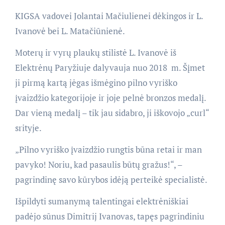
KIGSA vadovei Jolantai Mačiulienei dėkingos ir L.
Ivanovė bei L. Matačiūnienė.
Moterų ir vyrų plaukų stilistė L. Ivanovė iš
Elektrėnų Paryžiuje dalyvauja nuo 2018 m. Šįmet
ji pirmą kartą jėgas išmėgino pilno vyriško
įvaizdžio kategorijoje ir joje pelnė bronzos medalį.
Dar vieną medalį – tik jau sidabro, ji iškovojo „curl“
srityje.
„Pilno vyriško įvaizdžio rungtis būna retai ir man
pavyko! Noriu, kad pasaulis būtų gražus!“, –
pagrindinę savo kūrybos idėją perteikė specialistė.
Išpildyti sumanymą talentingai elektrėniškiai
padėjo sūnus Dimitrij Ivanovas, tapęs pagrindiniu