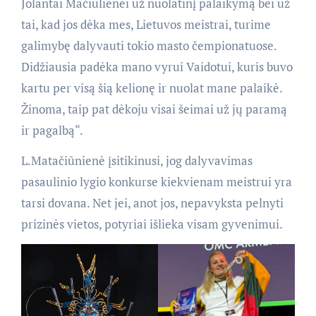
Jolantai Mačiulienei už nuolatinį palaikymą bei už
tai, kad jos dėka mes, Lietuvos meistrai, turime
galimybę dalyvauti tokio masto čempionatuose.
Didžiausia padėka mano vyrui Vaidotui, kuris buvo
kartu per visą šią kelionę ir nuolat mane palaikė.
Žinoma, taip pat dėkoju visai šeimai už jų paramą
ir pagalbą“.
L.Matačiūnienė įsitikinusi, jog dalyvavimas
pasaulinio lygio konkurse kiekvienam meistrui yra
tarsi dovana. Net jei, anot jos, nepavyksta pelnyti
prizinės vietos, potyriai išlieka visam gyvenimui.