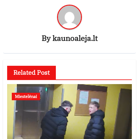
By
kaunoaleja.lt
Related Post
Miestelėnai