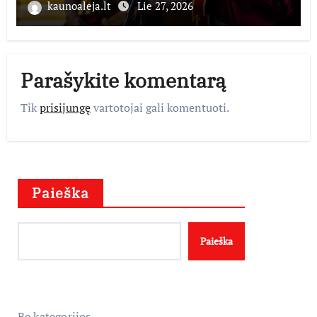
perduoda dešimtmečius kauptą
kaunoaleja.lt
Lie 27, 2026
istorijos kolekciją
Parašykite komentarą
Tik
prisijungę
vartotojai gali komentuoti.
Paieška
Paieška
Be kategorijos