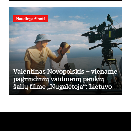
Naudinga žinoti
Valentinas Novopolskis – viename
pagrindinių vaidmenų penkių
šalių filme „Nugalėtoja“: Lietuvos
kino teatruose – nuo rugpjūčio 7-
osios