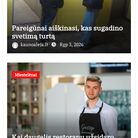
Pareigūnai aiškinasi, kas sugadino
svetimą turtą
kaunoaleja.lt
Rgp 3, 2026
Miestelėnai
Kai daugelis restoranų užsidaro,