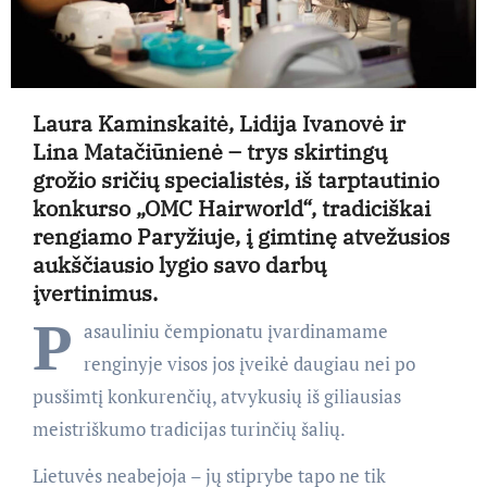
Laura Kaminskaitė, Lidija Ivanovė ir
Lina Matačiūnienė – trys skirtingų
grožio sričių specialistės, iš tarptautinio
konkurso „OMC Hairworld“, tradiciškai
rengiamo Paryžiuje, į gimtinę atvežusios
aukščiausio lygio savo darbų
įvertinimus.
P
asauliniu čempionatu įvardinamame
renginyje visos jos įveikė daugiau nei po
pusšimtį konkurenčių, atvykusių iš giliausias
meistriškumo tradicijas turinčių šalių.
Lietuvės neabejoja – jų stiprybe tapo ne tik