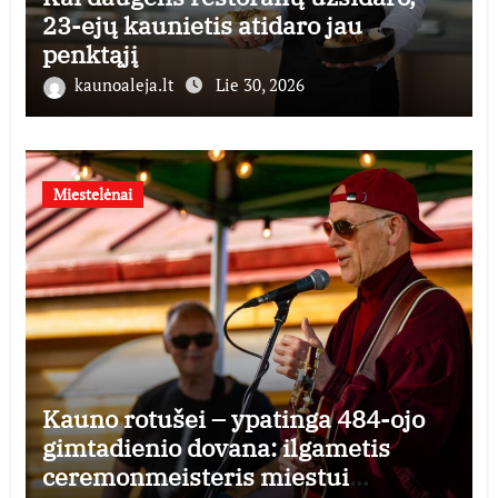
23-ejų kaunietis atidaro jau
penktąjį
kaunoaleja.lt
Lie 30, 2026
Miestelėnai
Kauno rotušei – ypatinga 484-ojo
gimtadienio dovana: ilgametis
ceremonmeisteris miestui