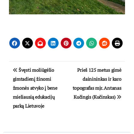
Navigacija
Švęsti moliūgėlio
Prieš 125 metus gimė
tarp
gimtadienį žinomi
dainininkas ir karo
žmonės atvyko į bene
topografas mjr. Antanas
įrašų
mieliausią edukacijų
Kučingis (Kučinskas)
parką Lietuvoje