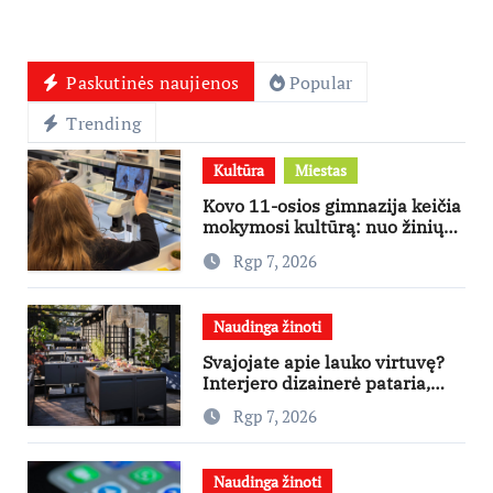
Paskutinės naujienos
Popular
Trending
Kultūra
Miestas
Kovo 11-osios gimnazija keičia
mokymosi kultūrą: nuo žinių
kaupimo – prie jų supratimo ir
Rgp 7, 2026
taikymo
Naudinga žinoti
Svajojate apie lauko virtuvę?
Interjero dizainerė pataria,
nuo ko pradėti
Rgp 7, 2026
Naudinga žinoti