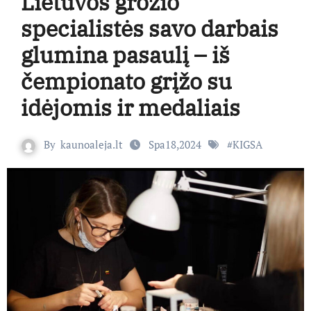
Lietuvos grožio
specialistės savo darbais
glumina pasaulį – iš
čempionato grįžo su
idėjomis ir medaliais
By
kaunoaleja.lt
Spa18,2024
#
KIGSA