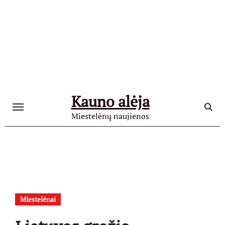
Skip
to
content
Kauno alėja
Miestelėnų naujienos
Miestelėnai