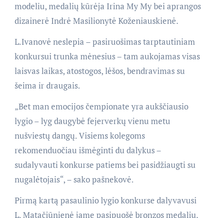
modeliu, medalių kūrėja Irina My My bei aprangos
dizainerė Indrė Masilionytė Koženiauskienė.
L.Ivanovė neslepia – pasiruošimas tarptautiniam
konkursui trunka mėnesius – tam aukojamas visas
laisvas laikas, atostogos, lėšos, bendravimas su
šeima ir draugais.
„Bet man emocijos čempionate yra aukščiausio
lygio – lyg daugybė fejerverkų vienu metu
nušviestų dangų. Visiems kolegoms
rekomenduočiau išmėginti du dalykus –
sudalyvauti konkurse patiems bei pasidžiaugti su
nugalėtojais“, – sako pašnekovė.
Pirmą kartą pasaulinio lygio konkurse dalyvavusi
L. Matačiūnienė jame pasipuošė bronzos medaliu.