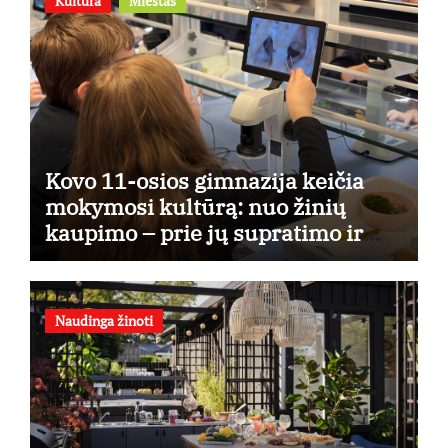
Kultūra
Miestas
Kovo 11-osios gimnazija keičia
mokymosi kultūrą: nuo žinių
kaupimo – prie jų supratimo ir
taikymo
Naudinga žinoti