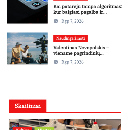
Kai patarėju tampa algoritmas:
kur baigiasi pagalba ir
prasideda reklama?
Rgp 7, 2026
Naudinga žinoti
Valentinas Novopolskis –
viename pagrindinių
vaidmenų penkių šalių filme
Rgp 7, 2026
„Nugalėtoja“: Lietuvos kino
teatruose – nuo rugpjūčio 7-
osios
Skaitiniai