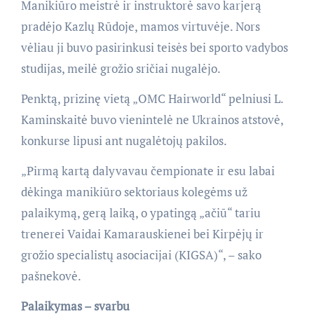
Manikiūro meistrė ir instruktorė savo karjerą
pradėjo Kazlų Rūdoje, mamos virtuvėje. Nors
vėliau ji buvo pasirinkusi teisės bei sporto vadybos
studijas, meilė grožio sričiai nugalėjo.
Penktą, prizinę vietą „OMC Hairworld“ pelniusi L.
Kaminskaitė buvo vienintelė ne Ukrainos atstovė,
konkurse lipusi ant nugalėtojų pakilos.
„Pirmą kartą dalyvavau čempionate ir esu labai
dėkinga manikiūro sektoriaus kolegėms už
palaikymą, gerą laiką, o ypatingą „ačiū“ tariu
trenerei Vaidai Kamarauskienei bei Kirpėjų ir
grožio specialistų asociacijai (KIGSA)“, – sako
pašnekovė.
Palaikymas – svarbu