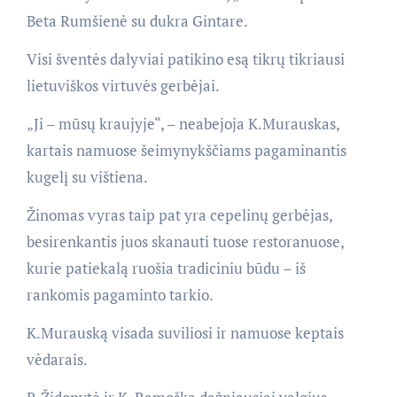
Beta Rumšienė su dukra Gintare.
Visi šventės dalyviai patikino esą tikrų tikriausi
lietuviškos virtuvės gerbėjai.
„Ji – mūsų kraujyje“, – neabejoja K.Murauskas,
kartais namuose šeimynykščiams pagaminantis
kugelį su vištiena.
Žinomas vyras taip pat yra cepelinų gerbėjas,
besirenkantis juos skanauti tuose restoranuose,
kurie patiekalą ruošia tradiciniu būdu – iš
rankomis pagaminto tarkio.
K.Murauską visada suviliosi ir namuose keptais
vėdarais.