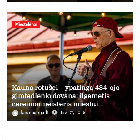
Miestelėnai
Kauno rotušei – ypatinga 484-ojo
gimtadienio dovana: ilgametis
ceremonmeisteris miestui
perduoda dešimtmečius kauptą
kaunoaleja.lt
Lie 27, 2026
istorijos kolekciją