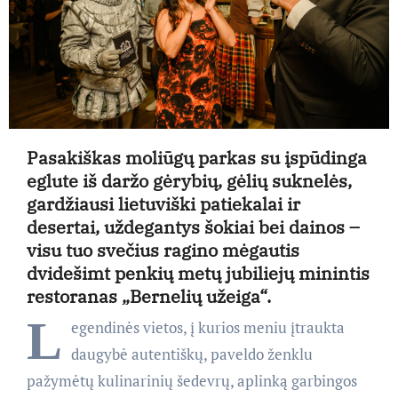
Pasakiškas moliūgų parkas su įspūdinga
eglute iš daržo gėrybių, gėlių suknelės,
gardžiausi lietuviški patiekalai ir
desertai, uždegantys šokiai bei dainos –
visu tuo svečius ragino mėgautis
dvidešimt penkių metų jubiliejų minintis
restoranas „Bernelių užeiga“.
L
egendinės vietos, į kurios meniu įtraukta
daugybė autentiškų, paveldo ženklu
pažymėtų kulinarinių šedevrų, aplinką garbingos