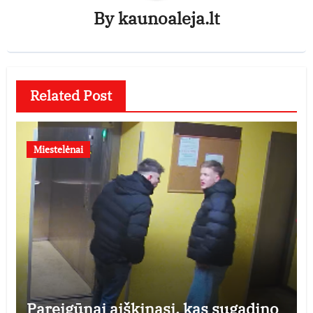
By
kaunoaleja.lt
Related Post
Miestelėnai
Pareigūnai aiškinasi, kas sugadino