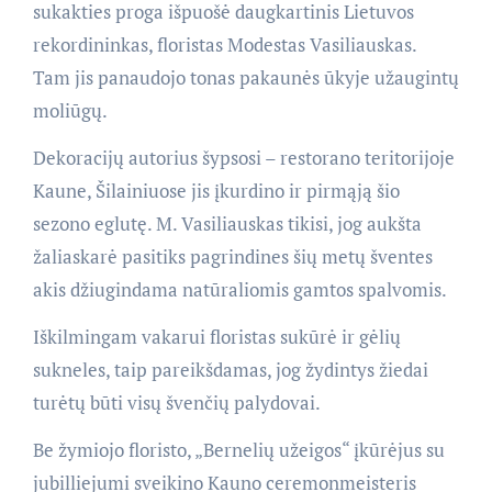
sukakties proga išpuošė daugkartinis Lietuvos
rekordininkas, floristas Modestas Vasiliauskas.
Tam jis panaudojo tonas pakaunės ūkyje užaugintų
moliūgų.
Dekoracijų autorius šypsosi – restorano teritorijoje
Kaune, Šilainiuose jis įkurdino ir pirmąją šio
sezono eglutę. M. Vasiliauskas tikisi, jog aukšta
žaliaskarė pasitiks pagrindines šių metų šventes
akis džiugindama natūraliomis gamtos spalvomis.
Iškilmingam vakarui floristas sukūrė ir gėlių
sukneles, taip pareikšdamas, jog žydintys žiedai
turėtų būti visų švenčių palydovai.
Be žymiojo floristo, „Bernelių užeigos“ įkūrėjus su
jubilliejumi sveikino Kauno ceremonmeisteris