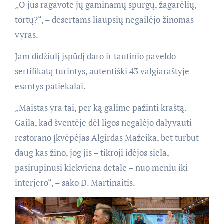
„O jūs ragavote jų gaminamų spurgų, žagarėlių,
tortų?“, – desertams liaupsių negailėjo žinomas
vyras.
Jam didžiulį įspūdį daro ir tautinio paveldo
sertifikatą turintys, autentiški 43 valgiaraštyje
esantys patiekalai.
„Maistas yra tai, per ką galime pažinti kraštą.
Gaila, kad šventėje dėl ligos negalėjo dalyvauti
restorano įkvėpėjas Algirdas Mažeika, bet turbūt
daug kas žino, jog jis – tikroji idėjos siela,
pasirūpinusi kiekviena detale – nuo meniu iki
interjero“, – sako D. Martinaitis.