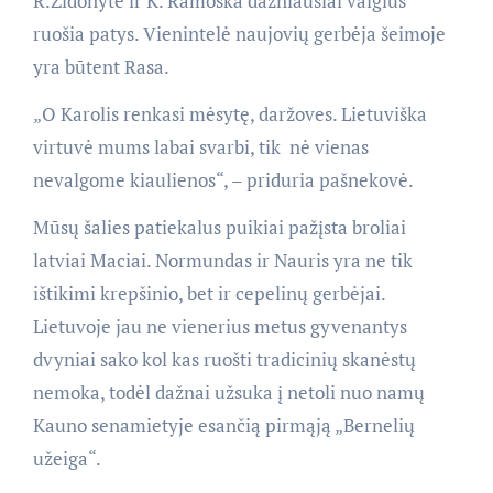
R.Židonytė ir K. Ramoška dažniausiai valgius
ruošia patys. Vienintelė naujovių gerbėja šeimoje
yra būtent Rasa.
„O Karolis renkasi mėsytę, daržoves. Lietuviška
virtuvė mums labai svarbi, tik nė vienas
nevalgome kiaulienos“, – priduria pašnekovė.
Mūsų šalies patiekalus puikiai pažįsta broliai
latviai Maciai. Normundas ir Nauris yra ne tik
ištikimi krepšinio, bet ir cepelinų gerbėjai.
Lietuvoje jau ne vienerius metus gyvenantys
dvyniai sako kol kas ruošti tradicinių skanėstų
nemoka, todėl dažnai užsuka į netoli nuo namų
Kauno senamietyje esančią pirmąją „Bernelių
užeiga“.