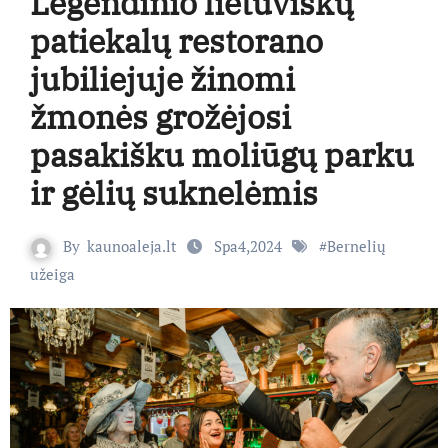
Legendinio lietuviškų
patiekalų restorano
jubiliejuje žinomi
žmonės grožėjosi
pasakišku moliūgų parku
ir gėlių suknelėmis
By
kaunoaleja.lt
Spa4,2024
#
Bernelių
užeiga