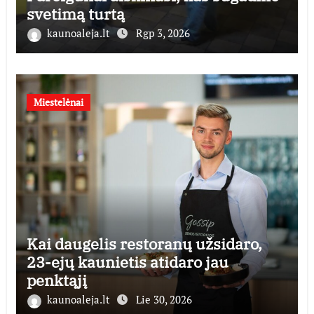
svetimą turtą
kaunoaleja.lt
Rgp 3, 2026
Miestelėnai
Kai daugelis restoranų užsidaro,
23-ejų kaunietis atidaro jau
penktąjį
kaunoaleja.lt
Lie 30, 2026