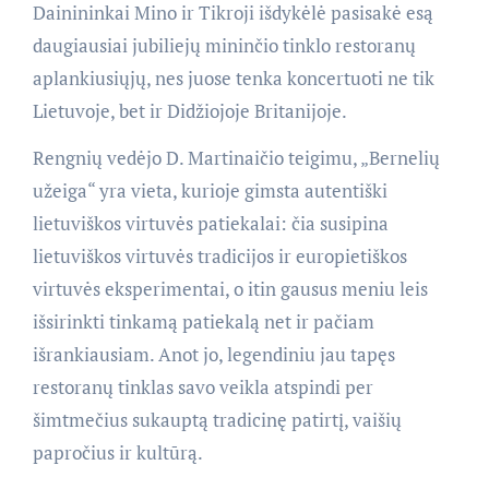
Dainininkai Mino ir Tikroji išdykėlė pasisakė esą
daugiausiai jubiliejų mininčio tinklo restoranų
aplankiusiųjų, nes juose tenka koncertuoti ne tik
Lietuvoje, bet ir Didžiojoje Britanijoje.
Rengnių vedėjo D. Martinaičio teigimu, „Bernelių
užeiga“ yra vieta, kurioje gimsta autentiški
lietuviškos virtuvės patiekalai: čia susipina
lietuviškos virtuvės tradicijos ir europietiškos
virtuvės eksperimentai, o itin gausus meniu leis
išsirinkti tinkamą patiekalą net ir pačiam
išrankiausiam. Anot jo, legendiniu jau tapęs
restoranų tinklas savo veikla atspindi per
šimtmečius sukauptą tradicinę patirtį, vaišių
papročius ir kultūrą.