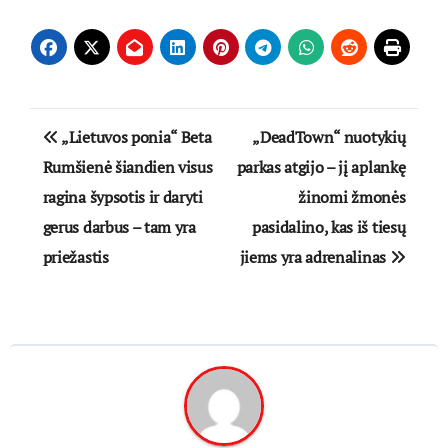
Navigacija
„Lietuvos ponia“ Beta
„DeadTown“ nuotykių
tarp
Rumšienė šiandien visus
parkas atgijo – jį aplankę
ragina šypsotis ir daryti
žinomi žmonės
įrašų
gerus darbus – tam yra
pasidalino, kas iš tiesų
priežastis
jiems yra adrenalinas