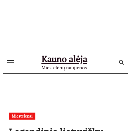
Skip
to
content
Kauno alėja
Miestelėnų naujienos
Miestelėnai