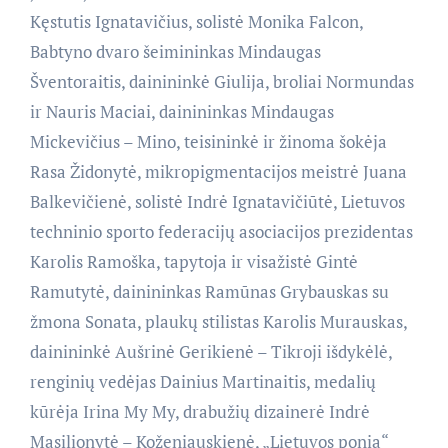
Kęstutis Ignatavičius, solistė Monika Falcon,
Babtyno dvaro šeimininkas Mindaugas
Šventoraitis, dainininkė Giulija, broliai Normundas
ir Nauris Maciai, dainininkas Mindaugas
Mickevičius – Mino, teisininkė ir žinoma šokėja
Rasa Židonytė, mikropigmentacijos meistrė Juana
Balkevičienė, solistė Indrė Ignatavičiūtė, Lietuvos
techninio sporto federacijų asociacijos prezidentas
Karolis Ramoška, tapytoja ir visažistė Gintė
Ramutytė, dainininkas Ramūnas Grybauskas su
žmona Sonata, plaukų stilistas Karolis Murauskas,
dainininkė Aušrinė Gerikienė – Tikroji išdykėlė,
renginių vedėjas Dainius Martinaitis, medalių
kūrėja Irina My My, drabužių dizainerė Indrė
Masilionytė – Koženiauskienė, „Lietuvos ponia“