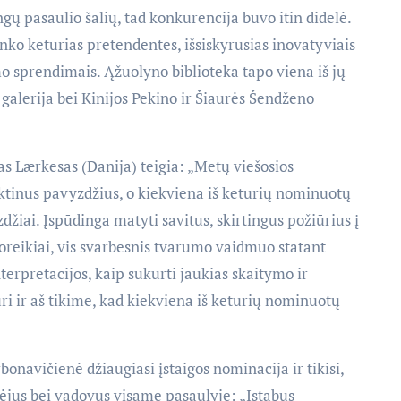
ngų pasaulio šalių, tad konkurencija buvo itin didelė.
inko keturias pretendentes, išsiskyrusias inovatyviais
o sprendimais. Ąžuolyno biblioteka tapo viena iš jų
 galerija bei Kinijos Pekino ir Šiaurės Šendženo
ærkesas (Danija) teigia: „Metų viešosios
ektinus pavyzdžius, o kiekviena iš keturių nominuotų
džiai. Įspūdinga matyti savitus, skirtingus požiūrius į
poreikiai, vis svarbesnis tvarumo vaidmuo statant
nterpretacijos, kaip sukurti jaukias skaitymo ir
 ir aš tikime, kad kiekviena iš keturių nominuotų
vičienė džiaugiasi įstaigos nominacija ir tikisi,
rėjus bei vadovus visame pasaulyje: „Įstabus