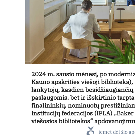
2024 m. sausio mėnesį, po moderniza
Kauno apskrities viešoji biblioteka),
lankytojų, kasdien besidžiaugiančių
paslaugomis, bet ir išskirtinio tarpta
finalininkių, nominuotų prestižiniam
institucijų federacijos (IFLA) „Bake
viešosios bibliotekos“ apdovanojimu
iemet dėl šio ap