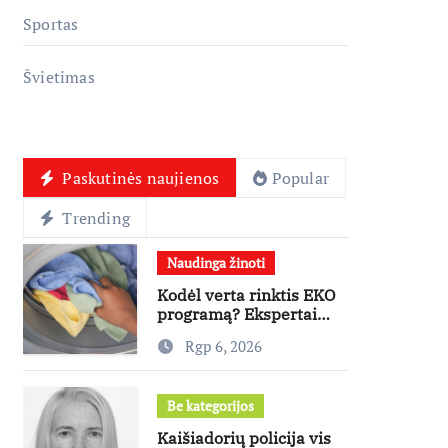
Sportas
Švietimas
Paskutinės naujienos
Popular
Trending
Naudinga žinoti
Kodėl verta rinktis EKO
programą? Ekspertai
paneigia dažniausius
Rgp 6, 2026
mitus
Be kategorijos
Kaišiadorių policija vis