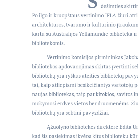
Š
dešimties skirti
Po ilgo ir kruopštaus vertinimo IFLA žiuri atr
architektūros, tvarumo ir kultūrinio įtraukum
kartu su Australijos Yellamundie biblioteka ir
bibliotekomis.
Vertinimo komisijos pirmininkas Jakobas L
bibliotekos apdovanojimas skirtas įvertinti s
bibliotekų yra ryškūs ateities bibliotekų pavyz
tai, kaip atliepiami besikeičiantys vartotojų 
naujas bibliotekas, taip pat kitokios, savitos i
mokymosi erdves vietos bendruomenėms. Žiuri
bibliotekų yra sektini pavyzdžiai.
Ąžuolyno bibliotekos direktorė Edita Urbona
kad šis pasiekimas įkvėps kitus bibliotekų kū