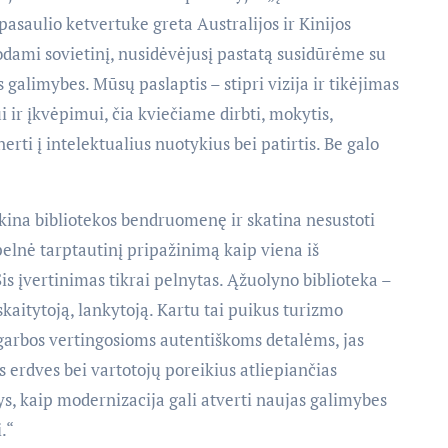
pasaulio ketvertuke greta Australijos ir Kinijos
odami sovietinį, nusidėvėjusį pastatą susidūrėme su
 galimybes. Mūsų paslaptis – stipri vizija ir tikėjimas
 ir įkvėpimui, čia kviečiame dirbti, mokytis,
nerti į intelektualius nuotykius bei patirtis. Be galo
“
a bibliotekos bendruomenę ir skatina nesustoti
pelnė tarptautinį pripažinimą kaip viena iš
is įvertinimas tikrai pelnytas. Ąžuolyno biblioteka –
kaitytoją, lankytoją. Kartu tai puikus turizmo
agarbos vertingosioms autentiškoms detalėms, jas
s erdves bei vartotojų poreikius atliepiančias
s, kaip modernizacija gali atverti naujas galimybes
.“