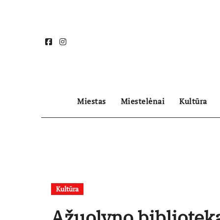
Skip
to
content
Miestas
Miestelėnai
Kultūra
Kultūra
Ąžuolyno biblioteka