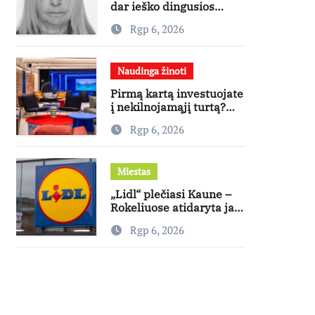
dar ieško dingusios
moters
Rgp 6, 2026
Naudinga žinoti
Pirmą kartą investuojate
į nekilnojamąjį turtą?
Ekspertas pataria, kaip
Rgp 6, 2026
pasirinkti būstą, kuris
generuos grąžą
Miestas
„Lidl“ plečiasi Kaune –
Rokeliuose atidaryta jau
20-oji parduotuvė
Rgp 6, 2026
mieste