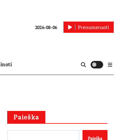
Prenumeruoti
2026-08-06
inoti
Paieška
Paieška