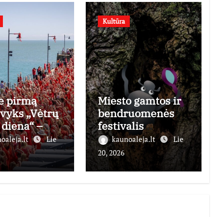
Kultūra
e pirmą
Miesto gamtos ir
 vyks „Vėtrų
bendruomenės
 diena“ –
festivalis
linė Kate
„Drevės“
oaleja.lt
Lie
kaunoaleja.lt
Lie
gerbėjų
20, 2026
ija
auja į
vą