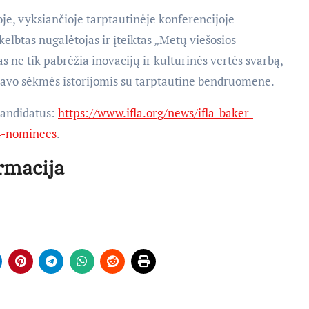
, vyksiančioje tarptautinėje konferencijoje
kelbtas nugalėtojas ir įteiktas „Metų viešosios
 ne tik pabrėžia inovacijų ir kultūrinės vertės svarbą,
s savo sėkmės istorijomis su tarptautine bendruomene.
kandidatus:
https://www.ifla.org/news/ifla-baker-
24-nominees
.
rmacija