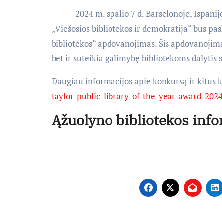
2024 m. spalio 7 d. Barselonoje, Ispanijoje
„Viešosios bibliotekos ir demokratija“ bus pas
bibliotekos“ apdovanojimas. Šis apdovanojimas
bet ir suteikia galimybę bibliotekoms dalyti
Daugiau informacijos apie konkursą ir kitus 
taylor-public-library-of-the-year-award-20
Ąžuolyno bibliotekos info