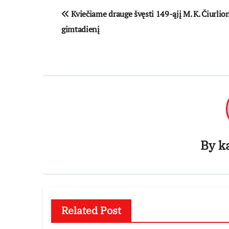
Navigacija
Kviečiame drauge švęsti 149-ąjį M. K. Čiurlio
tarp
gimtadienį
įrašų
By
k
Related Post