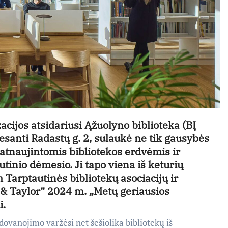
cijos atsidariusi Ąžuolyno biblioteka (BĮ
 esanti Radastų g. 2, sulaukė ne tik gausybės
 atnaujintomis bibliotekos erdvėmis ir
utinio dėmesio. Ji tapo viena iš keturių
 Tarptautinės bibliotekų asociacijų ir
r & Taylor“ 2024 m. „Metų geriausios
i.
dovanojimo varžėsi net šešiolika bibliotekų iš