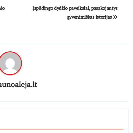
nio
Įspūdingo dydžio paveikslai, pasakojantys
gyvenimiškas istorijas
aunoaleja.lt