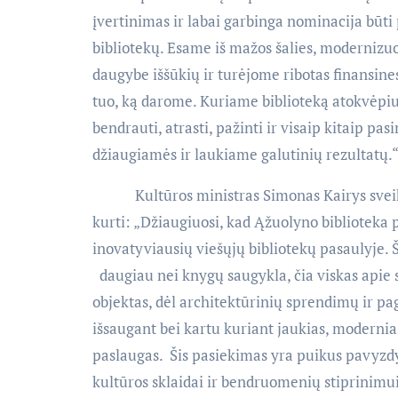
įvertinimas ir labai garbinga nominacija būti 
bibliotekų. Esame iš mažos šalies, modernizu
daugybe iššūkių ir turėjome ribotas finansines
tuo, ką darome. Kuriame biblioteką atokvėpiui
bendrauti, atrasti, pažinti ir visaip kitaip pasi
džiaugiamės ir laukiame galutinių rezultatų.
Kultūros ministras Simonas Kairys sveikin
kurti: „Džiaugiuosi, kad Ąžuolyno biblioteka 
inovatyviausių viešųjų bibliotekų pasaulyje. Š
daugiau nei knygų saugykla, čia viskas apie s
objektas, dėl architektūrinių sprendimų ir p
išsaugant bei kartu kuriant jaukias, modernia
paslaugas. Šis pasiekimas yra puikus pavyzdy
kultūros sklaidai ir bendruomenių stiprinimui