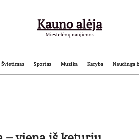
Kauno alėja
Miestelėnų naujienos
Švietimas
Sportas
Muzika
Karyba
Naudinga ž
 – viena iš keturių