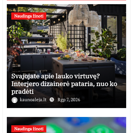
Naudinga žinoti
Svajojate apie lauko virtuvę?
Interjero dizainerė pataria, nuo ko
pradėti
kaunoaleja.lt
Rgp 7, 2026
Naudinga žinoti