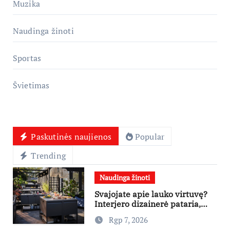
Muzika
Naudinga žinoti
Sportas
Švietimas
Paskutinės naujienos
Popular
Trending
Naudinga žinoti
Svajojate apie lauko virtuvę?
Interjero dizainerė pataria,
nuo ko pradėti
Rgp 7, 2026