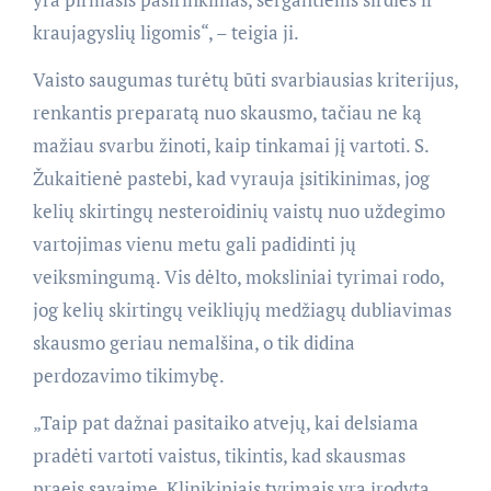
kraujagyslių ligomis“, – teigia ji.
Vaisto saugumas turėtų būti svarbiausias kriterijus,
renkantis preparatą nuo skausmo, tačiau ne ką
mažiau svarbu žinoti, kaip tinkamai jį vartoti. S.
Žukaitienė pastebi, kad vyrauja įsitikinimas, jog
kelių skirtingų nesteroidinių vaistų nuo uždegimo
vartojimas vienu metu gali padidinti jų
veiksmingumą. Vis dėlto, moksliniai tyrimai rodo,
jog kelių skirtingų veikliųjų medžiagų dubliavimas
skausmo geriau nemalšina, o tik didina
perdozavimo tikimybę.
„Taip pat dažnai pasitaiko atvejų, kai delsiama
pradėti vartoti vaistus, tikintis, kad skausmas
praeis savaime. Klinikiniais tyrimais yra įrodyta,