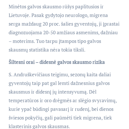
Minėtos galvos skausmo rūšys paplitusios ir
Lietuvoje. Pasak gydytojo neurologo, migrena
serga maždaug 20 proc. šalies gyventojų, ji įprastai
diagnozuojama 20-50 amžiaus asmenims, dažniau
– moterims. Tuo tarpu įtampos tipo galvos
skausmų statistika nėra tokia tiksli.
Šiltesni orai – didesnė galvos skausmo rizika
S. Andruškevičiaus teigimu, sezonų kaita daliai
gyventojų taip pat gal lemti dažnesnius galvos
skausmus ir didesnį jų intensyvumą. Dėl
temperatūros ir oro drėgmės ar slėgio svyravimų,
kurie ypač būdingi pavasarį ir rudenį, bei dienos
šviesos pokyčių, gali paūmėti tiek migrena, tiek
klasterinis galvos skausmas.