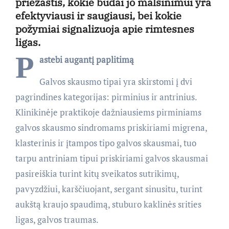
priežastis, kokie būdai jo malšinimui yra
efektyviausi ir saugiausi, bei kokie
požymiai signalizuoja apie rimtesnes
ligas.
P
astebi augantį paplitimą
Galvos skausmo tipai yra skirstomi į dvi
pagrindines kategorijas: pirminius ir antrinius.
Klinikinėje praktikoje dažniausiems pirminiams
galvos skausmo sindromams priskiriami migrena,
klasterinis ir įtampos tipo galvos skausmai, tuo
tarpu antriniam tipui priskiriami galvos skausmai
pasireiškia turint kitų sveikatos sutrikimų,
pavyzdžiui, karščiuojant, sergant sinusitu, turint
aukštą kraujo spaudimą, stuburo kaklinės srities
ligas, galvos traumas.