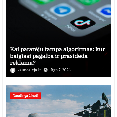
Kai patarėju tampa algoritmas: kur
baigiasi pagalba ir prasideda
reklama?
kaunoaleja.lt
Rgp 7, 2026
Naudinga žinoti