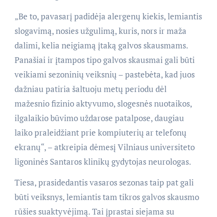
„Be to, pavasarį padidėja alergenų kiekis, lemiantis
slogavimą, nosies užgulimą, kuris, nors ir maža
dalimi, kelia neigiamą įtaką galvos skausmams.
Panašiai ir įtampos tipo galvos skausmai gali būti
veikiami sezoninių veiksnių – pastebėta, kad juos
dažniau patiria šaltuoju metų periodu dėl
mažesnio fizinio aktyvumo, slogesnės nuotaikos,
ilgalaikio būvimo uždarose patalpose, daugiau
laiko praleidžiant prie kompiuterių ar telefonų
ekranų“, – atkreipia dėmesį Vilniaus universiteto
ligoninės Santaros klinikų gydytojas neurologas.
Tiesa, prasidedantis vasaros sezonas taip pat gali
būti veiksnys, lemiantis tam tikros galvos skausmo
rūšies suaktyvėjimą. Tai įprastai siejama su