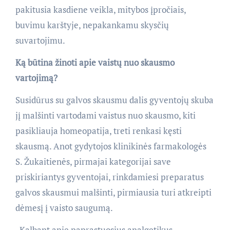
pakitusia kasdiene veikla, mitybos įpročiais,
buvimu karštyje, nepakankamu skysčių
suvartojimu.
Ką būtina žinoti apie vaistų nuo skausmo
vartojimą?
Susidūrus su galvos skausmu dalis gyventojų skuba
jį malšinti vartodami vaistus nuo skausmo, kiti
pasikliauja homeopatija, treti renkasi kęsti
skausmą. Anot gydytojos klinikinės farmakologės
S. Žukaitienės, pirmajai kategorijai save
priskiriantys gyventojai, rinkdamiesi preparatus
galvos skausmui malšinti, pirmiausia turi atkreipti
dėmesį į vaisto saugumą.
„Kalbant apie paprastuosius analgetikus,