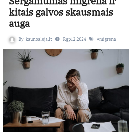
Sergamumas migrena ir
kitais galvos skausmais
auga
By
kaunoaleja.lt
Rgp12,2024
#
migrena