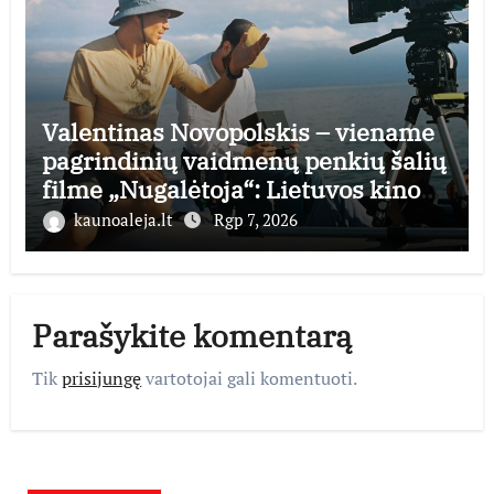
Valentinas Novopolskis – viename
pagrindinių vaidmenų penkių šalių
filme „Nugalėtoja“: Lietuvos kino
teatruose – nuo rugpjūčio 7-osios
kaunoaleja.lt
Rgp 7, 2026
Parašykite komentarą
Tik
prisijungę
vartotojai gali komentuoti.