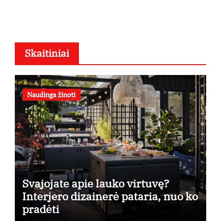
Skaitiniai
Naudinga žinoti
Svajojate apie lauko virtuvę?
Interjero dizainerė pataria, nuo ko
pradėti