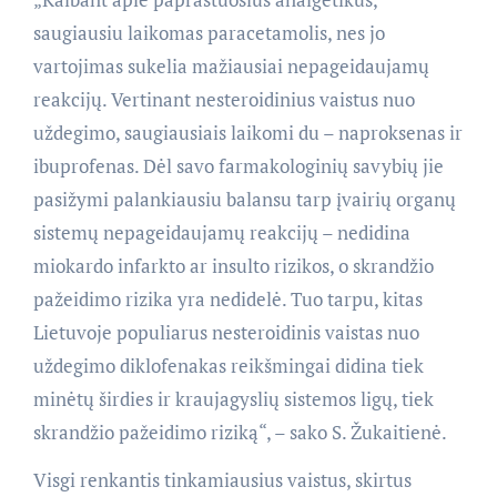
saugiausiu laikomas paracetamolis, nes jo
vartojimas sukelia mažiausiai nepageidaujamų
reakcijų. Vertinant nesteroidinius vaistus nuo
uždegimo, saugiausiais laikomi du – naproksenas ir
ibuprofenas. Dėl savo farmakologinių savybių jie
pasižymi palankiausiu balansu tarp įvairių organų
sistemų nepageidaujamų reakcijų – nedidina
miokardo infarkto ar insulto rizikos, o skrandžio
pažeidimo rizika yra nedidelė. Tuo tarpu, kitas
Lietuvoje populiarus nesteroidinis vaistas nuo
uždegimo diklofenakas reikšmingai didina tiek
minėtų širdies ir kraujagyslių sistemos ligų, tiek
skrandžio pažeidimo riziką“, – sako S. Žukaitienė.
Visgi renkantis tinkamiausius vaistus, skirtus