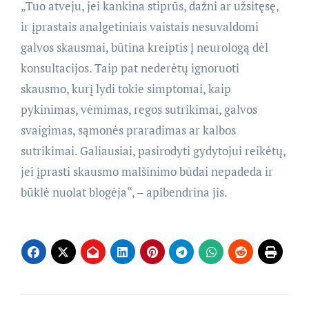
„Tuo atveju, jei kankina stiprūs, dažni ar užsitęsę,
ir įprastais analgetiniais vaistais nesuvaldomi
galvos skausmai, būtina kreiptis į neurologą dėl
konsultacijos. Taip pat nederėtų ignoruoti
skausmo, kurį lydi tokie simptomai, kaip
pykinimas, vėmimas, regos sutrikimai, galvos
svaigimas, sąmonės praradimas ar kalbos
sutrikimai. Galiausiai, pasirodyti gydytojui reikėtų,
jei įprasti skausmo malšinimo būdai nepadeda ir
būklė nuolat blogėja“, – apibendrina jis.
Navigacija