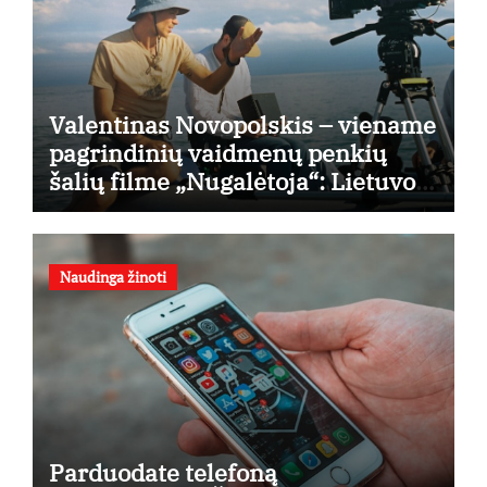
Valentinas Novopolskis – viename
pagrindinių vaidmenų penkių
šalių filme „Nugalėtoja“: Lietuvos
kino teatruose – nuo rugpjūčio 7-
osios
Naudinga žinoti
Parduodate telefoną