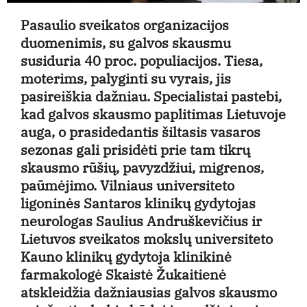
Pasaulio sveikatos organizacijos
duomenimis, su galvos skausmu
susiduria 40 proc. populiacijos. Tiesa,
moterims, palyginti su vyrais, jis
pasireiškia dažniau. Specialistai pastebi,
kad galvos skausmo paplitimas Lietuvoje
auga, o prasidedantis šiltasis vasaros
sezonas gali prisidėti prie tam tikrų
skausmo rūšių, pavyzdžiui, migrenos,
paūmėjimo. Vilniaus universiteto
ligoninės Santaros klinikų gydytojas
neurologas Saulius Andruškevičius ir
Lietuvos sveikatos mokslų universiteto
Kauno klinikų gydytoja klinikinė
farmakologė Skaistė Žukaitienė
atskleidžia dažniausias galvos skausmo