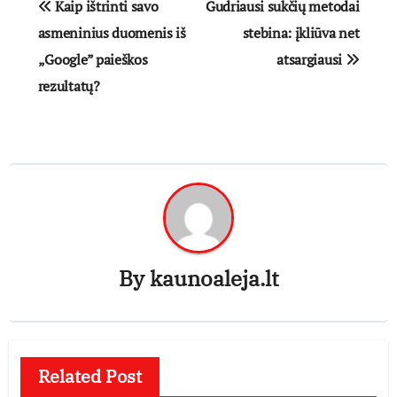
Kaip ištrinti savo
Gudriausi sukčių metodai
tarp
asmeninius duomenis iš
stebina: įkliūva net
„Google” paieškos
atsargiausi
įrašų
rezultatų?
By
kaunoaleja.lt
Related Post