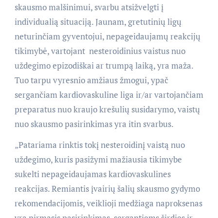
skausmo malšinimui, svarbu atsižvelgti į
individualią situaciją. Jaunam, gretutinių ligų
neturinčiam gyventojui, nepageidaujamų reakcijų
tikimybė, vartojant nesteroidinius vaistus nuo
uždegimo epizodiškai ar trumpą laiką, yra maža.
Tuo tarpu vyresnio amžiaus žmogui, ypač
sergančiam kardiovaskuline liga ir/ar vartojančiam
preparatus nuo kraujo krešulių susidarymo, vaistų
nuo skausmo pasirinkimas yra itin svarbus.
„Patariama rinktis tokį nesteroidinį vaistą nuo
uždegimo, kuris pasižymi mažiausia tikimybe
sukelti nepageidaujamas kardiovaskulines
reakcijas. Remiantis įvairių šalių skausmo gydymo
rekomendacijomis, veiklioji medžiaga naproksenas
yra pirmasis pasirinkimas, sergantiems širdies ir