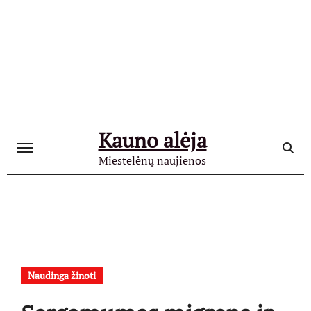
Skip
to
content
Kauno alėja
Miestelėnų naujienos
Naudinga žinoti