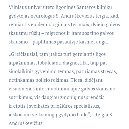
Vilniaus universiteto ligoninės Santaros klinikų
gydytojas neurologas S. Andruškevičius teigia, kad,
remiantis epidemiologiniais tyrimais, dviejų galvos
skausmų rūšių – migrenos ir įtampos tipo galvos
skausmo – paplitimas pasaulyje kasmet auga.
„Greičiausiai, tam įtakos turi gerėjantis ligos
atpažinimas, tobulėjanti diagnostika, taip pat
šiuolaikinis gyvenimo tempas, patiriamas stresas,
netinkamas poilsio režimas. Tiesa, didėjant
visuomenės informuotumui apie galvos skausmo
sutrikimus, vis daugiau žmonių nusprendžia
kreiptis į sveikatos priežiūros specialistus,
ieškodami veiksmingų gydymo būdų“, – teigia S.
Andruškevičius.