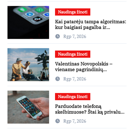
Naudinga žinoti
Kai patarėju tampa algoritmas:
kur baigiasi pagalba ir
prasideda reklama?
Rgp 7, 2026
Naudinga žinoti
Valentinas Novopolskis –
viename pagrindinių
vaidmenų penkių šalių filme
Rgp 7, 2026
„Nugalėtoja“: Lietuvos kino
teatruose – nuo rugpjūčio 7-
osios
Naudinga žinoti
Parduodate telefoną
skelbimuose? Štai ką privalu
padaryti
Rgp 7, 2026