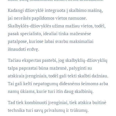
Kadangi džiovyklė integruota į skalbimo mašiną,
jai nereikės papildomos vietos namuose.
Skalbyklės-džiovyklės užima mažiau vietos, todėl,
pasak specialisto, idealiai tinka mažesnėse
patalpose, kuriose labai svarbu maksimaliai
išnaudoti erdvę.
Tačiau ekspertas pastebi, jog skalbyklių-džiovyklių
talpa paprastai būna mažesnė, palyginti su
atskirais įrenginiais, todėl gali tekti skalbti dažniau.
Tai gali kelti nepatogumų didesnėms šeimoms arba
namų ūkiams, kurie turi itin daug skalbinių.
Tad tiek kombinuoti įrenginiai, tiek atskira buitinė
technika turi savų privalumų ir trūkumų.