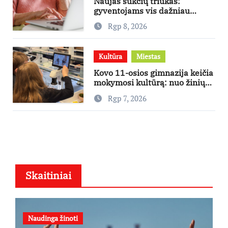
Naujas sukčių triukas:
gyventojams vis dažniau
skambina per „Viber“
Rgp 8, 2026
Kultūra
Miestas
Kovo 11-osios gimnazija keičia
mokymosi kultūrą: nuo žinių
kaupimo – prie jų supratimo ir
Rgp 7, 2026
taikymo
Skaitiniai
Naudinga žinoti