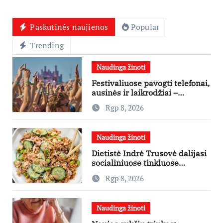
Paskutinės naujienos
Popular
Trending
Naudinga žinoti
Festivaliuose pavogti telefonai,
ausinės ir laikrodžiai –
ekspertai primena apie
Rgp 8, 2026
didžiausias finansines rizikas
Naudinga žinoti
Dietistė Indrė Trusovė dalijasi
socialiniuose tinkluose
išpopuliarėjusiu lašišos salotų
Rgp 8, 2026
receptu
Naudinga žinoti