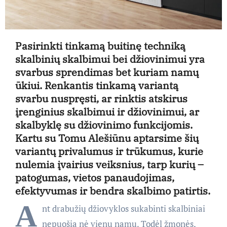
Pasirinkti tinkamą buitinę techniką
skalbinių skalbimui bei džiovinimui yra
svarbus sprendimas bet kuriam namų
ūkiui. Renkantis tinkamą variantą
svarbu nuspręsti, ar rinktis atskirus
įrenginius skalbimui ir džiovinimui, ar
skalbyklę su džiovinimo funkcijomis.
Kartu su Tomu Alešiūnu aptarsime šių
variantų privalumus ir trūkumus, kurie
nulemia įvairius veiksnius, tarp kurių –
patogumas, vietos panaudojimas,
efektyvumas ir bendra skalbimo patirtis.
A
nt drabužių džiovyklos sukabinti skalbiniai
nepuošia nė vienų namų. Todėl žmonės,