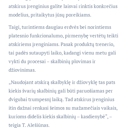
atskirus įrenginius galite laisvai rinktis konkrečius
modelius, pritaikytus jūsų poreikiams.
Taigi, turintiems daugiau erdvės bei norintiems
platesnio funkcionalumo, pirmenybę vertėtų teikti
atskiriems įrenginiams. Pasak produktų trenerio,
tai padės sutaupyti laiko, kadangi vienu metu gali
vykti du procesai – skalbinių plovimas ir
džiovinimas.
„Naudojant atskirą skalbyklę ir džiovyklę tas pats
kiekis švarių skalbinių gali būti paruošiamas per
dvigubai trumpesnį laiką. Tad atskirus įrenginius
itin dažnai renkasi šeimos su mažamečiais vaikais,
kurioms didelis kiekis skalbinių – kasdienybė“, –
teigia T. Alešiūnas.