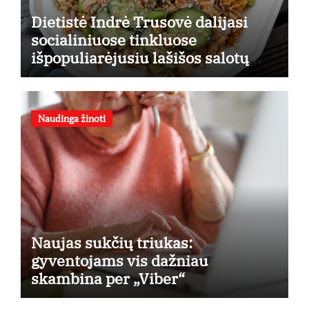
Dietistė Indrė Trusovė dalijasi
socialiniuose tinkluose
išpopuliarėjusiu lašišos salotų
receptu
Naudinga žinoti
Naujas sukčių triukas:
gyventojams vis dažniau
skambina per „Viber“