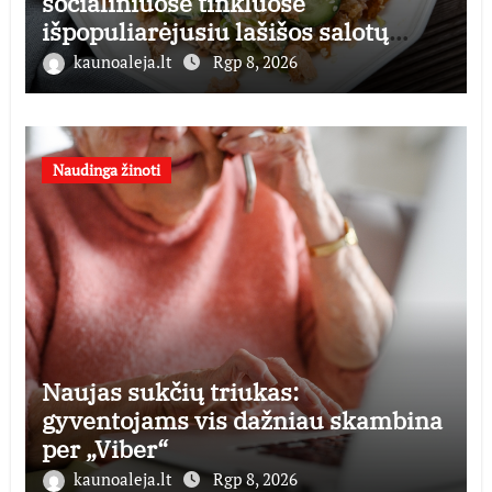
socialiniuose tinkluose
išpopuliarėjusiu lašišos salotų
receptu
kaunoaleja.lt
Rgp 8, 2026
Naudinga žinoti
Naujas sukčių triukas:
gyventojams vis dažniau skambina
per „Viber“
kaunoaleja.lt
Rgp 8, 2026