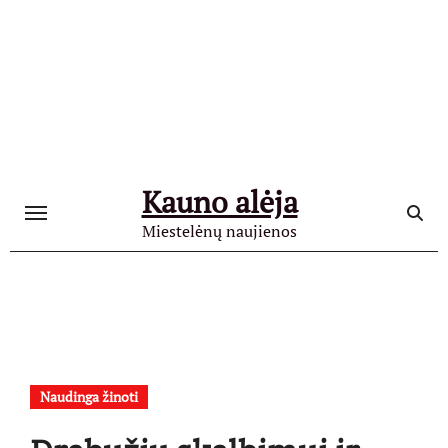
Skip
to
content
Kauno alėja
Miestelėnų naujienos
Naudinga žinoti