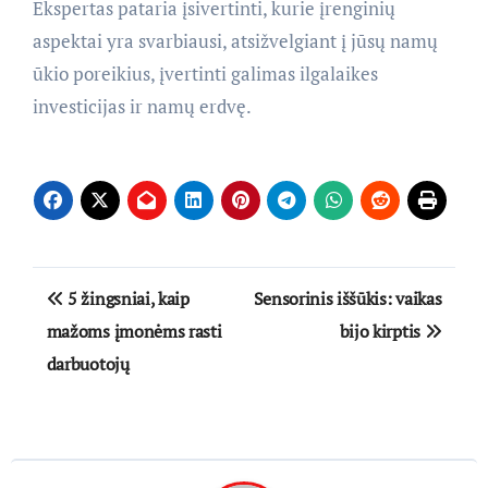
Ekspertas pataria įsivertinti, kurie įrenginių
aspektai yra svarbiausi, atsižvelgiant į jūsų namų
ūkio poreikius, įvertinti galimas ilgalaikes
investicijas ir namų erdvę.
Navigacija
5 žingsniai, kaip
Sensorinis iššūkis: vaikas
tarp
mažoms įmonėms rasti
bijo kirptis
darbuotojų
įrašų