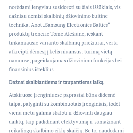
norėdami lengviau susidoroti su šiais iššūkiais, vis
dažniau domisi skalbinių džiovinimo buitine
technika. Anot „Samsung Electronics Baltics“
produktų trenerio Tomo Alešiūno, ieškant
tinkamiausio varianto skalbinių priežiūrai, verta
atkreipti dėmesį į kelis niuansus: turimą vietą
namuose, pageidaujamas džiovinimo funkcijas bei
finansinius išteklius.
Dažnai skalbiantiems ir taupantiems laiką
Atskiruose įrenginiuose paprastai būna didesnė
talpa, palyginti su kombinuotais įrenginiais, todėl
vienu metu galima skalbti ir džiovinti daugiau
daiktų, taip padidinant efektyvumą ir sumažinant
reikalingų skalbimo ciklų skaičių. Be to, naudodami