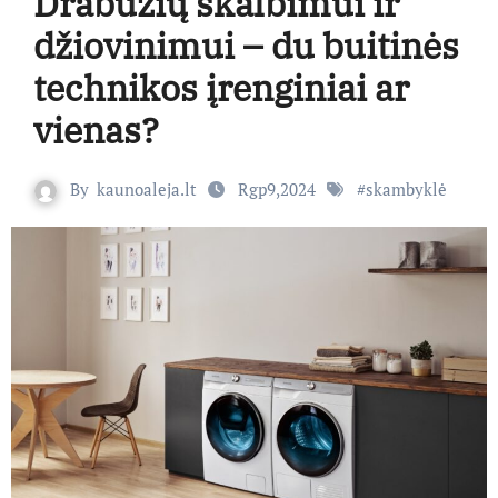
Drabužių skalbimui ir
džiovinimui – du buitinės
technikos įrenginiai ar
vienas?
By
kaunoaleja.lt
Rgp9,2024
#
skambyklė