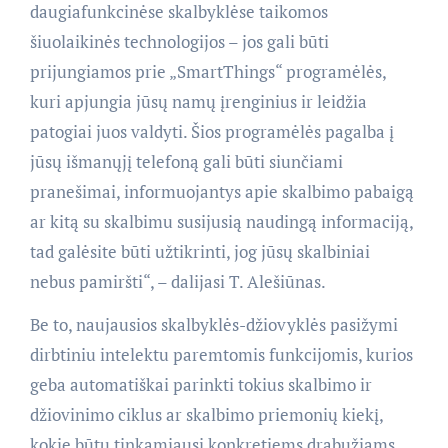
daugiafunkcinėse skalbyklėse taikomos
šiuolaikinės technologijos – jos gali būti
prijungiamos prie „SmartThings“ programėlės,
kuri apjungia jūsų namų įrenginius ir leidžia
patogiai juos valdyti. Šios programėlės pagalba į
jūsų išmanųjį telefoną gali būti siunčiami
pranešimai, informuojantys apie skalbimo pabaigą
ar kitą su skalbimu susijusią naudingą informaciją,
tad galėsite būti užtikrinti, jog jūsų skalbiniai
nebus pamiršti“, – dalijasi T. Alešiūnas.
Be to, naujausios skalbyklės-džiovyklės pasižymi
dirbtiniu intelektu paremtomis funkcijomis, kurios
geba automatiškai parinkti tokius skalbimo ir
džiovinimo ciklus ar skalbimo priemonių kiekį,
kokie būtų tinkamiausi konkretiems drabužiams.