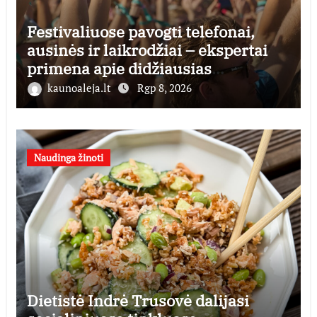
Festivaliuose pavogti telefonai,
ausinės ir laikrodžiai – ekspertai
primena apie didžiausias
finansines rizikas
kaunoaleja.lt
Rgp 8, 2026
Naudinga žinoti
Dietistė Indrė Trusovė dalijasi