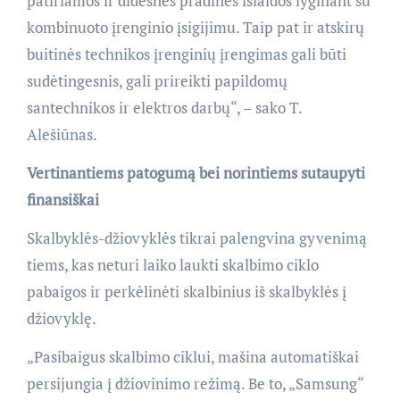
patiriamos ir didesnės pradinės išlaidos lyginant su
kombinuoto įrenginio įsigijimu. Taip pat ir atskirų
buitinės technikos įrenginių įrengimas gali būti
sudėtingesnis, gali prireikti papildomų
santechnikos ir elektros darbų“, – sako T.
Alešiūnas.
Vertinantiems patogumą bei norintiems sutaupyti
finansiškai
Skalbyklės-džiovyklės tikrai palengvina gyvenimą
tiems, kas neturi laiko laukti skalbimo ciklo
pabaigos ir perkėlinėti skalbinius iš skalbyklės į
džiovyklę.
„Pasibaigus skalbimo ciklui, mašina automatiškai
persijungia į džiovinimo režimą. Be to, „Samsung“