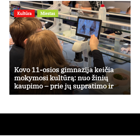
Kultūra
Miestas
Kovo 11-osios gimnazija keičia
mokymosi kultūrą: nuo žinių
kaupimo – prie jų supratimo ir
taikymo