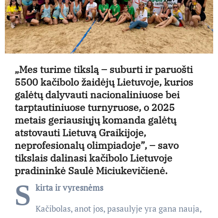
„Mes turime tikslą – suburti ir paruošti
5500 kačibolo žaidėjų Lietuvoje, kurios
galėtų dalyvauti nacionaliniuose bei
tarptautiniuose turnyruose, o 2025
metais geriausiųjų komanda galėtų
atstovauti Lietuvą Graikijoje,
neprofesionalų olimpiadoje”, – savo
tikslais dalinasi kačibolo Lietuvoje
pradininkė Saulė Miciukevičienė.
S
kirta ir vyresnėms
Kačibolas, anot jos, pasaulyje yra gana nauja,