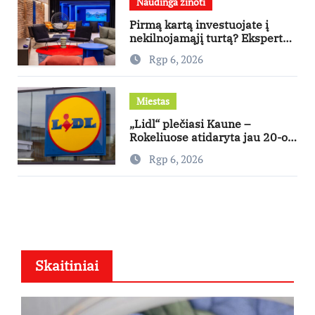
Naudinga žinoti
Pirmą kartą investuojate į
nekilnojamąjį turtą? Ekspertas
pataria, kaip pasirinkti būstą,
Rgp 6, 2026
kuris generuos grąžą
Miestas
„Lidl“ plečiasi Kaune –
Rokeliuose atidaryta jau 20-oji
parduotuvė mieste
Rgp 6, 2026
Skaitiniai