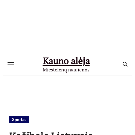
Skip
to
content
Kauno alėja
Miestelėnų naujienos
Sportas