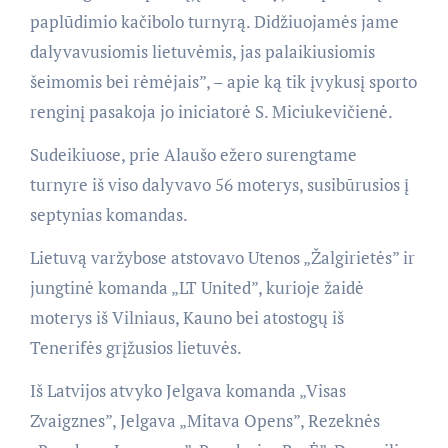
paplūdimio kačibolo turnyrą. Didžiuojamės jame
dalyvavusiomis lietuvėmis, jas palaikiusiomis
šeimomis bei rėmėjais”, – apie ką tik įvykusį sporto
renginį pasakoja jo iniciatorė S. Miciukevičienė.
Sudeikiuose, prie Alaušo ežero surengtame
turnyre iš viso dalyvavo 56 moterys, susibūrusios į
septynias komandas.
Lietuvą varžybose atstovavo Utenos „Žalgirietės” ir
jungtinė komanda „LT United”, kurioje žaidė
moterys iš Vilniaus, Kauno bei atostogų iš
Tenerifės grįžusios lietuvės.
Iš Latvijos atvyko Jelgava komanda „Visas
Zvaigznes”, Jelgava „Mitava Opens”, Rezeknės