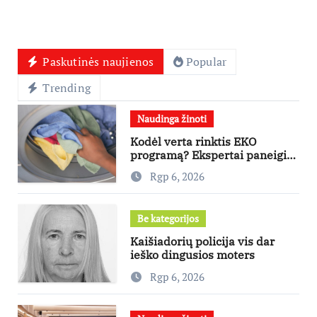
Paskutinės naujienos
Popular
Trending
Naudinga žinoti
Kodėl verta rinktis EKO
programą? Ekspertai paneigia
dažniausius mitus
Rgp 6, 2026
Be kategorijos
Kaišiadorių policija vis dar
ieško dingusios moters
Rgp 6, 2026