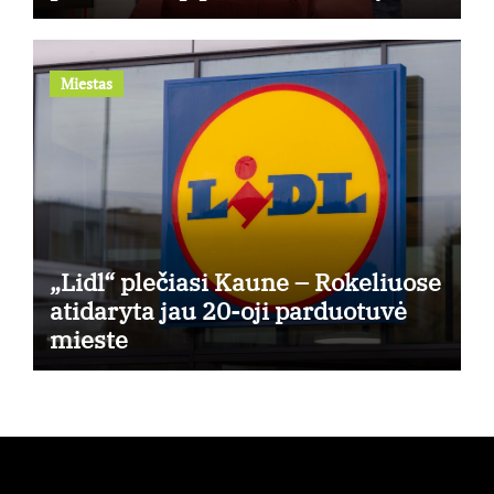
kuris generuos grąžą
Miestas
„Lidl“ plečiasi Kaune – Rokeliuose
atidaryta jau 20-oji parduotuvė
mieste