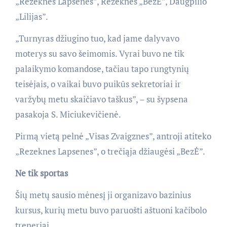
„Rezeknes Lapsenes”, Rezeknės „BezĖ”, Daugpilio
„Lilijas”.
„Turnyras džiugino tuo, kad jame dalyvavo
moterys su savo šeimomis. Vyrai buvo ne tik
palaikymo komandose, tačiau tapo rungtynių
teisėjais, o vaikai buvo puikūs sekretoriai ir
varžybų metu skaičiavo taškus”, – su šypsena
pasakoja S. Miciukevičienė.
Pirmą vietą pelnė „Visas Zvaigznes”, antroji atiteko
„Rezeknes Lapsenes”, o trečiąja džiaugėsi „BezĖ”.
Ne tik sportas
Šių metų sausio mėnesį ji organizavo bazinius
kursus, kurių metu buvo paruošti aštuoni kačibolo
treneriai.