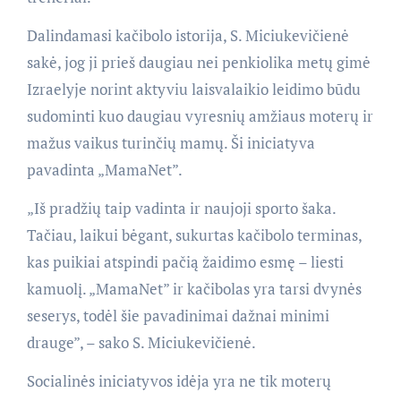
Dalindamasi kačibolo istorija, S. Miciukevičienė
sakė, jog ji prieš daugiau nei penkiolika metų gimė
Izraelyje norint aktyviu laisvalaikio leidimo būdu
sudominti kuo daugiau vyresnių amžiaus moterų ir
mažus vaikus turinčių mamų. Ši iniciatyva
pavadinta „MamaNet”.
„Iš pradžių taip vadinta ir naujoji sporto šaka.
Tačiau, laikui bėgant, sukurtas kačibolo terminas,
kas puikiai atspindi pačią žaidimo esmę – liesti
kamuolį. „MamaNet” ir kačibolas yra tarsi dvynės
seserys, todėl šie pavadinimai dažnai minimi
drauge”, – sako S. Miciukevičienė.
Socialinės iniciatyvos idėja yra ne tik moterų