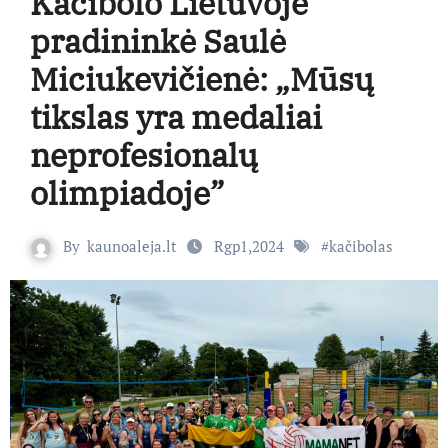
Kačibolo Lietuvoje
pradininkė Saulė
Miciukevičienė: „Mūsų
tikslas yra medaliai
neprofesionalų
olimpiadoje”
By
kaunoaleja.lt
Rgp1,2024
#
kačibolas