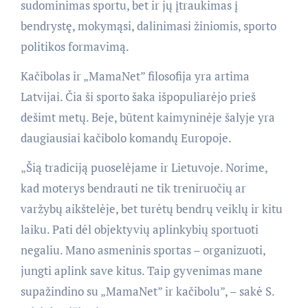
sudominimas sportu, bet ir jų įtraukimas į
bendrystę, mokymąsi, dalinimasi žiniomis, sporto
politikos formavimą.
Kačibolas ir „MamaNet” filosofija yra artima
Latvijai. Čia ši sporto šaka išpopuliarėjo prieš
dešimt metų. Beje, būtent kaimyninėje šalyje yra
daugiausiai kačibolo komandų Europoje.
„Šią tradiciją puoselėjame ir Lietuvoje. Norime,
kad moterys bendrauti ne tik treniruočių ar
varžybų aikštelėje, bet turėtų bendrų veiklų ir kitu
laiku. Pati dėl objektyvių aplinkybių sportuoti
negaliu. Mano asmeninis sportas – organizuoti,
jungti aplink save kitus. Taip gyvenimas mane
supažindino su „MamaNet” ir kačibolu”, – sakė S.