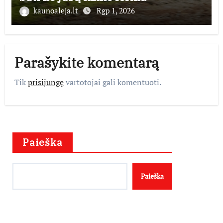
kaunoaleja.lt
Rgp 1, 2026
Parašykite komentarą
Tik
prisijungę
vartotojai gali komentuoti.
Paieška
Paieška