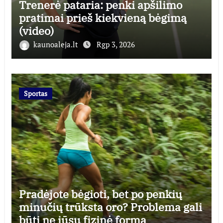
Trenerė pataria: penki apšilimo
pratimai prieš kiekvieną bėgimą
(video)
kaunoaleja.lt
Rgp 3, 2026
Sportas
Pradėjote bėgioti, bet po penkių
minučių trūksta oro? Problema gali
būti ne jūsų fizinė forma