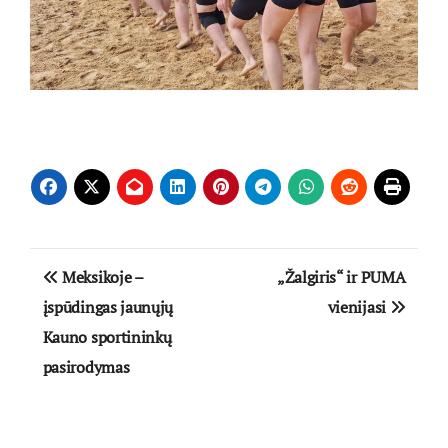
Navigacija
Meksikoje –
„Žalgiris“ ir PUMA
tarp
įspūdingas jaunųjų
vienijasi
Kauno sportininkų
įrašų
pasirodymas