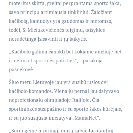
moterims skirta, greitai perprantama sporto šaka,
savo principu artimiausia tinkliniui. Žaidžiant
kačibolą, kamuolys yra gaudomas ir mėtomas,
todėl, S. Miciukevičienės teigimu, taisykles
nesudėtinga įsisavinti ir jų laikytis.
„Kačibolo galima išmokti bet kokiame amžiuje net
ir neturint sportinės patirties”, – pasakoja
pašnekovė.
Šiuo metu Lietuvoje jau yra susibūrusios dvi
kačibolo komandos. Viena jų pernai jau dalyvavo
neprofesionalų olimpiadoje Italijoje. Čia
sportininkės susipažino ir su sporto šakos kūrėjais,
ir su juo susijusia iniciatyva „MamaNet”.
„Surengėme ir pirmąjį mūsų šalyje tarptautinį