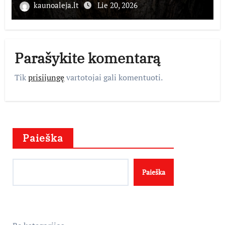
kaunoaleja.lt
Lie 20, 2026
Parašykite komentarą
Tik
prisijungę
vartotojai gali komentuoti.
Paieška
Paieška