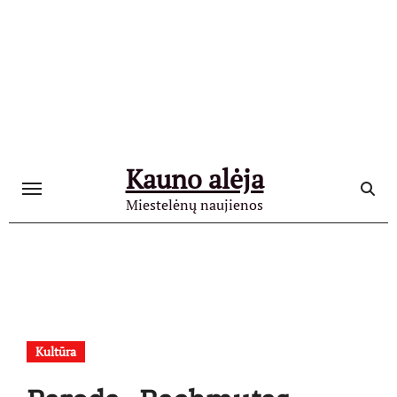
Skip
to
content
Kauno alėja
Miestelėnų naujienos
Kultūra