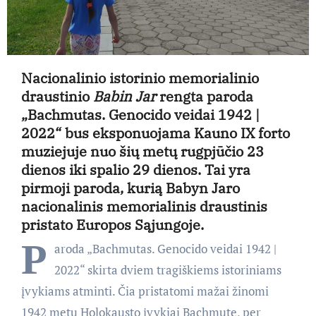
Nacionalinio istorinio memorialinio
draustinio
Babin Jar
rengta paroda
„Bachmutas. Genocido veidai 1942 |
2022“ bus eksponuojama Kauno IX forto
muziejuje nuo šių metų rugpjūčio 23
dienos iki spalio 29 dienos. Tai yra
pirmoji paroda, kurią Babyn Jaro
nacionalinis memorialinis draustinis
pristato Europos Sąjungoje.
P
aroda „Bachmutas. Genocido veidai 1942 |
2022“ skirta dviem tragiškiems istoriniams
įvykiams atminti. Čia pristatomi mažai žinomi
1942 metų Holokausto įvykiai Bachmute, per