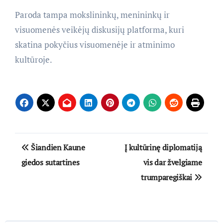
Paroda tampa mokslininkų, menininkų ir
visuomenės veikėjų diskusijų platforma, kuri
skatina pokyčius visuomenėje ir atminimo
kultūroje.
Navigacija
Šiandien Kaune
Į kultūrinę diplomatiją
tarp
giedos sutartines
vis dar žvelgiame
trumparegiškai
įrašų