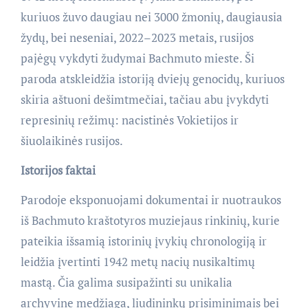
kuriuos žuvo daugiau nei 3000 žmonių, daugiausia
žydų, bei neseniai, 2022–2023 metais, rusijos
pajėgų vykdyti žudymai Bachmuto mieste. Ši
paroda atskleidžia istoriją dviejų genocidų, kuriuos
skiria aštuoni dešimtmečiai, tačiau abu įvykdyti
represinių režimų: nacistinės Vokietijos ir
šiuolaikinės rusijos.
Istorijos faktai
Parodoje eksponuojami dokumentai ir nuotraukos
iš Bachmuto kraštotyros muziejaus rinkinių, kurie
pateikia išsamią istorinių įvykių chronologiją ir
leidžia įvertinti 1942 metų nacių nusikaltimų
mastą. Čia galima susipažinti su unikalia
archyvine medžiaga, liudininkų prisiminimais bei