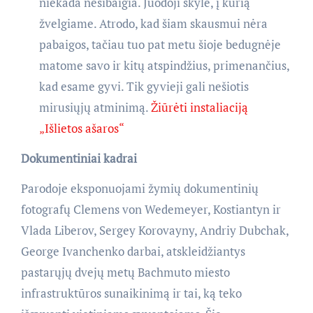
niekada nesibaigia. Juodoji skylė, į kurią
žvelgiame. Atrodo, kad šiam skausmui nėra
pabaigos, tačiau tuo pat metu šioje bedugnėje
matome savo ir kitų atspindžius, primenančius,
kad esame gyvi. Tik gyvieji gali nešiotis
mirusiųjų atminimą.
Žiūrėti instaliaciją
„Išlietos ašaros“
Dokumentiniai kadrai
Parodoje eksponuojami žymių dokumentinių
fotografų Clemens von Wedemeyer, Kostiantyn ir
Vlada Liberov, Sergey Korovayny, Andriy Dubchak,
George Ivanchenko darbai, atskleidžiantys
pastarųjų dvejų metų Bachmuto miesto
infrastruktūros sunaikinimą ir tai, ką teko