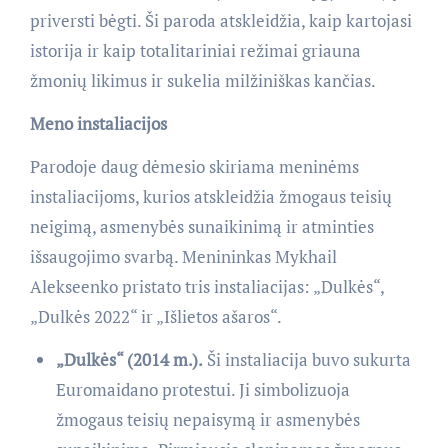
priversti bėgti. Ši paroda atskleidžia, kaip kartojasi
istorija ir kaip totalitariniai režimai griauna
žmonių likimus ir sukelia milžiniškas kančias.
Meno instaliacijos
Parodoje daug dėmesio skiriama meninėms
instaliacijoms, kurios atskleidžia žmogaus teisių
neigimą, asmenybės sunaikinimą ir atminties
išsaugojimo svarbą. Menininkas Mykhail
Alekseenko pristato tris instaliacijas: „Dulkės“,
„Dulkės 2022“ ir „Išlietos ašaros“.
„Dulkės“ (2014 m.).
Ši instaliacija buvo sukurta
Euromaidano protestui. Ji simbolizuoja
žmogaus teisių nepaisymą ir asmenybės