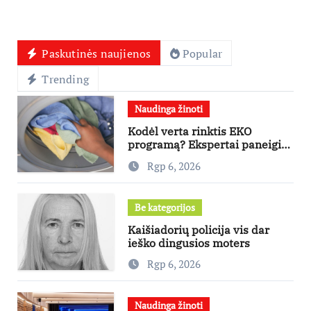
Paskutinės naujienos
Popular
Trending
Naudinga žinoti
Kodėl verta rinktis EKO
programą? Ekspertai paneigia
dažniausius mitus
Rgp 6, 2026
Be kategorijos
Kaišiadorių policija vis dar
ieško dingusios moters
Rgp 6, 2026
Naudinga žinoti