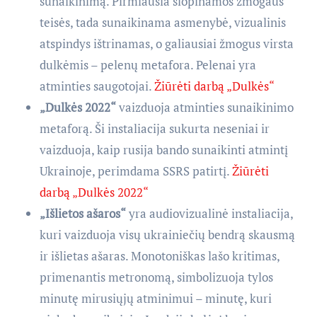
sunaikinimą. Pirmiausia slopinamos žmogaus
teisės, tada sunaikinama asmenybė, vizualinis
atspindys ištrinamas, o galiausiai žmogus virsta
dulkėmis – pelenų metafora. Pelenai yra
atminties saugotojai.
Žiūrėti darbą „Dulkės“
„Dulkės 2022“
vaizduoja atminties sunaikinimo
metaforą. Ši instaliacija sukurta neseniai ir
vaizduoja, kaip rusija bando sunaikinti atmintį
Ukrainoje, perimdama SSRS patirtį.
Žiūrėti
darbą „Dulkės 2022“
„Išlietos ašaros“
yra audiovizualinė instaliacija,
kuri vaizduoja visų ukrainiečių bendrą skausmą
ir išlietas ašaras. Monotoniškas lašo kritimas,
primenantis metronomą, simbolizuoja tylos
minutę mirusiųjų atminimui – minutę, kuri