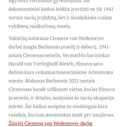
išgyventi vietiniams gyventojams. Šie
dokumentiniai kadrai leidžia įvertinti ne tik 1942
metais nacių įvykdytų, bet ir šiuolaikinės rusijos
vykdomų nusikaltimų mastą.
Vokiečių autoriaus Clemens von Wedemeyer
darbai jungia Bachmuto praeitį ir dabartį. 1941-
aisiais Clemenso senelis, Vermachto karininkas
Harald von Vietinghoff-Riesch, filmavo savo
dalinio karo veiksmus tuometiniame Artemivsko
mieste. Būdamas Bachmute 2021 metais
Clemensas bandė užfiksuoti vietas, kurias filmavo
jo senelis, ir detales, susijusias su nacių okupacija
mieste. Šie kadrai susipina su siaubingais karo
vaizdais, kuriuos menininkas matė per naujienas.
Žiūrėti Clemens von Wedemeyer darbą