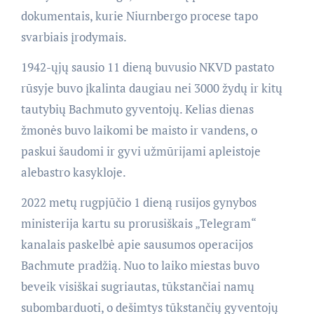
dokumentais, kurie Niurnbergo procese tapo
svarbiais įrodymais.
1942-ųjų sausio 11 dieną buvusio NKVD pastato
rūsyje buvo įkalinta daugiau nei 3000 žydų ir kitų
tautybių Bachmuto gyventojų. Kelias dienas
žmonės buvo laikomi be maisto ir vandens, o
paskui šaudomi ir gyvi užmūrijami apleistoje
alebastro kasykloje.
2022 metų rugpjūčio 1 dieną rusijos gynybos
ministerija kartu su prorusiškais „Telegram“
kanalais paskelbė apie sausumos operacijos
Bachmute pradžią. Nuo to laiko miestas buvo
beveik visiškai sugriautas, tūkstančiai namų
subombarduoti, o dešimtys tūkstančių gyventojų