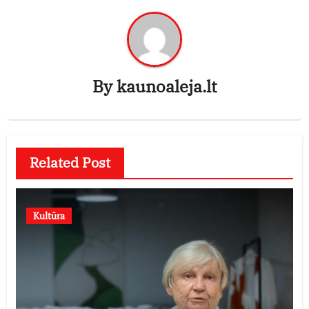
By
kaunoaleja.lt
Related Post
Kultūra