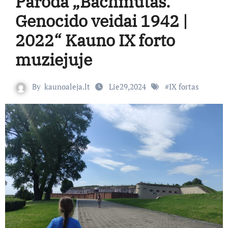
Paroda „Bachmutas.
Genocido veidai 1942 |
2022“ Kauno IX forto
muziejuje
By
kaunoaleja.lt
Lie29,2024
#
IX fortas