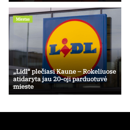
kuris generuos grąžą
Miestas
„Lidl“ plečiasi Kaune – Rokeliuose
atidaryta jau 20-oji parduotuvė
mieste