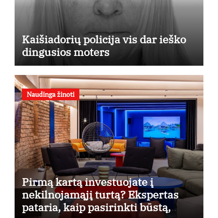
Kaišiadorių policija vis dar ieško
dingusios moters
Naudinga žinoti
Pirmą kartą investuojate į
nekilnojamąjį turtą? Ekspertas
pataria, kaip pasirinkti būstą,