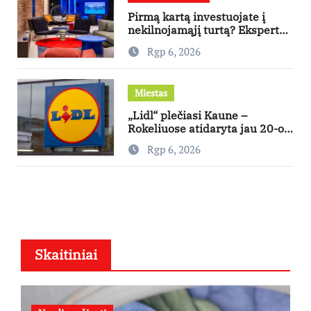
Pirmą kartą investuojate į
nekilnojamąjį turtą? Ekspertas
pataria, kaip pasirinkti būstą,
Rgp 6, 2026
kuris generuos grąžą
Miestas
„Lidl“ plečiasi Kaune –
Rokeliuose atidaryta jau 20-oji
parduotuvė mieste
Rgp 6, 2026
Skaitiniai