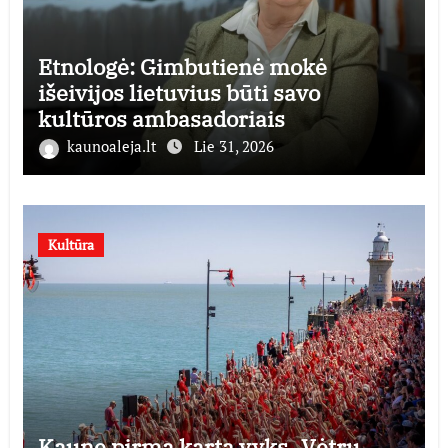
Etnologė: Gimbutienė mokė
išeivijos lietuvius būti savo
kultūros ambasadoriais
kaunoaleja.lt
Lie 31, 2026
Kultūra
Kaune pirmą kartą vyks „Vėtrų