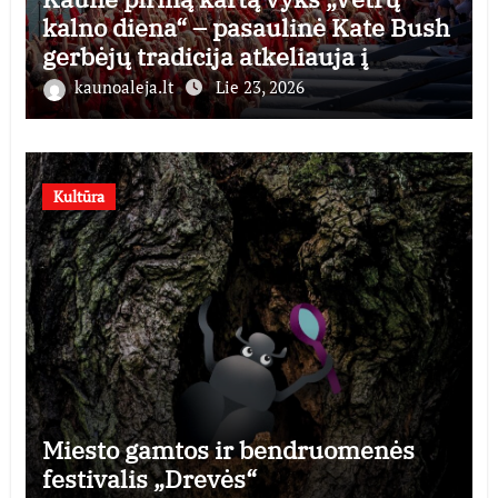
kalno diena“ – pasaulinė Kate Bush
gerbėjų tradicija atkeliauja į
Lietuvą
kaunoaleja.lt
Lie 23, 2026
Kultūra
Miesto gamtos ir bendruomenės
festivalis „Drevės“