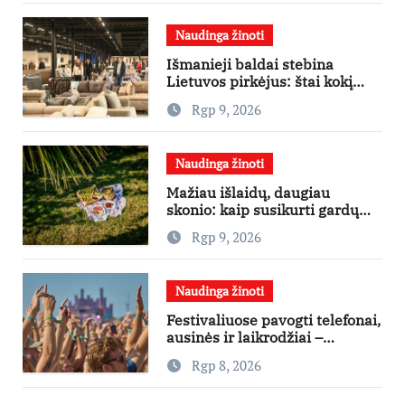
Naudinga žinoti
Išmanieji baldai stebina
Lietuvos pirkėjus: štai kokį
išgraibsto pirmiausia
Rgp 9, 2026
Naudinga žinoti
Mažiau išlaidų, daugiau
skonio: kaip susikurti gardų
pikniką iš vos kelių produktų
Rgp 9, 2026
Naudinga žinoti
Festivaliuose pavogti telefonai,
ausinės ir laikrodžiai –
ekspertai primena apie
Rgp 8, 2026
didžiausias finansines rizikas