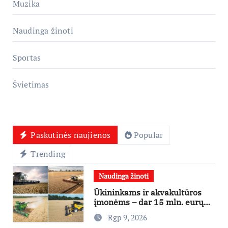
Muzika
Naudinga žinoti
Sportas
Švietimas
Paskutinės naujienos
Popular
Trending
Naudinga žinoti
Ūkininkams ir akvakultūros
įmonėms – dar 15 mln. eurų
lengvatinėms paskoloms
Rgp 9, 2026