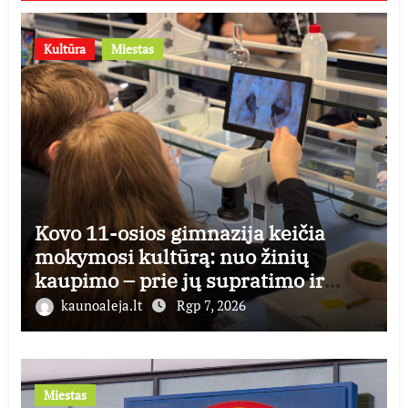
Kultūra
Miestas
Kovo 11-osios gimnazija keičia
mokymosi kultūrą: nuo žinių
kaupimo – prie jų supratimo ir
taikymo
kaunoaleja.lt
Rgp 7, 2026
Miestas