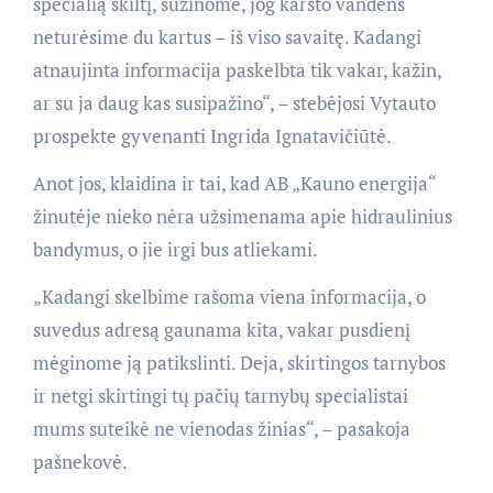
specialią skiltį, sužinome, jog karšto vandens
neturėsime du kartus – iš viso savaitę. Kadangi
atnaujinta informacija paskelbta tik vakar, kažin,
ar su ja daug kas susipažino“, – stebėjosi Vytauto
prospekte gyvenanti Ingrida Ignatavičiūtė.
Anot jos, klaidina ir tai, kad AB „Kauno energija“
žinutėje nieko nėra užsimenama apie hidraulinius
bandymus, o jie irgi bus atliekami.
„Kadangi skelbime rašoma viena informacija, o
suvedus adresą gaunama kita, vakar pusdienį
mėginome ją patikslinti. Deja, skirtingos tarnybos
ir netgi skirtingi tų pačių tarnybų specialistai
mums suteikė ne vienodas žinias“, – pasakoja
pašnekovė.