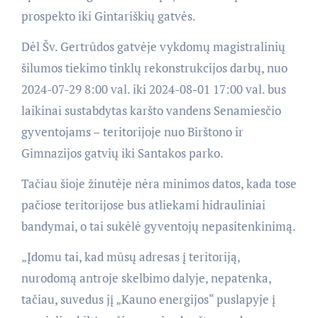
prospekto iki Gintariškių gatvės.
Dėl Šv. Gertrūdos gatvėje vykdomų magistralinių
šilumos tiekimo tinklų rekonstrukcijos darbų, nuo
2024-07-29 8:00 val. iki 2024-08-01 17:00 val. bus
laikinai sustabdytas karšto vandens Senamiesčio
gyventojams – teritorijoje nuo Birštono ir
Gimnazijos gatvių iki Santakos parko.
Tačiau šioje žinutėje nėra minimos datos, kada tose
pačiose teritorijose bus atliekami hidrauliniai
bandymai, o tai sukėlė gyventojų nepasitenkinimą.
„Įdomu tai, kad mūsų adresas į teritoriją,
nurodomą antroje skelbimo dalyje, nepatenka,
tačiau, suvedus jį „Kauno energijos“ puslapyje į