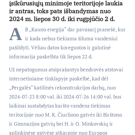
įsikūrusiųjų minimoje teritorijoje laukia
ir antras, toks pats išbandymas nuo
2024 m. liepos 30 d. iki rugpjūčio 2 d.
A
B „Kauno enegija“ dar pavasarį pranešė, kur
ir kada nebus tiekiama šiluma vandeniui
pašildyti. Vėliau datos koreguotos ir galutinė
informacija paskelbta tik liepos 22 d.
Už nepatogumus atsiprašantys bendrovės atstovai
internetiniame tinklapyje paskelbė, kad dėl
„Pergalės“ katilinės rekonstrukcijos darbų, nuo
2024-07-23 8:00 val. iki 2024-07-26 14:00 val. bus
laikinai sustabdytas karšto vandens tiekimas
teritorijoje nuo M. K. Čiurliono gatvės iki Birštono
ir Gimnazijos gatvių bei H. ir O. Minkovskių ir
aplinkinėse gatvėse atkarpoje nuo Europos