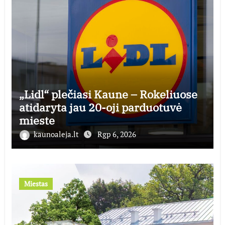
„Lidl“ plečiasi Kaune – Rokeliuose
atidaryta jau 20-oji parduotuvė
mieste
kaunoaleja.lt
Rgp 6, 2026
Miestas