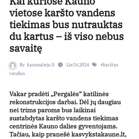
Kai kuriose Kauno
vietose karšto vandens
tiekimas bus nutrauktas
du kartus – iš viso nebus
savaitę
By
kaunoaleja.lt
Lie24,2024
#
karštas
vanduo
Vakar pradėti „Pergalės“ katilinės
rekonstrukcijos darbai. Dėl jų daugiau
nei trims paroms bus laikinai
sustabdytas karšto vandens tiekimas
centrinės Kauno dalies gyventojams.
Tačiau, kaip pranešė kasvykstakaune.lt,