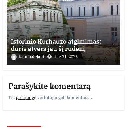
Istorinio Kurhauzo atgimimas:
duris atvers jau šį rudenį
kaunoaleja.lt
Lie 31, 2026
Parašykite komentarą
Tik
prisijungę
vartotojai gali komentuoti.