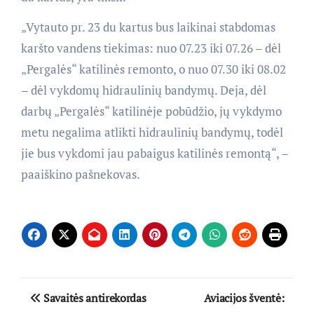
„Vytauto pr. 23 du kartus bus laikinai stabdomas
karšto vandens tiekimas: nuo 07.23 iki 07.26 – dėl
„Pergalės“ katilinės remonto, o nuo 07.30 iki 08.02
– dėl vykdomų hidraulinių bandymų. Deja, dėl
darbų „Pergalės“ katilinėje pobūdžio, jų vykdymo
metu negalima atlikti hidraulinių bandymų, todėl
jie bus vykdomi jau pabaigus katilinės remontą“, –
paaiškino pašnekovas.
Navigacija
Savaitės antirekordas
Aviacijos šventė: