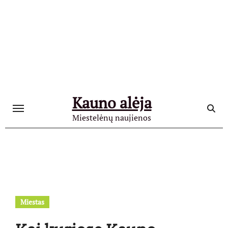
Skip
to
content
Kauno alėja
Miestelėnų naujienos
Miestas