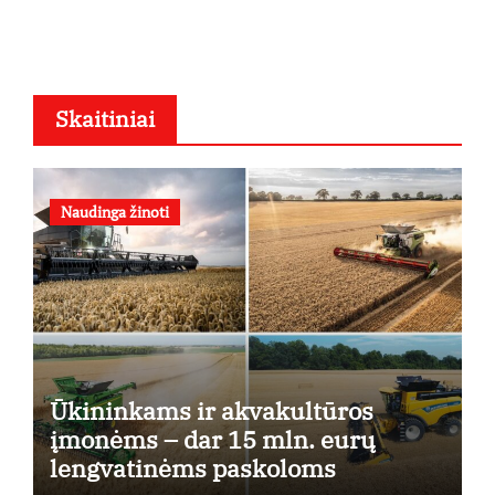
Skaitiniai
Naudinga žinoti
Ūkininkams ir akvakultūros
įmonėms – dar 15 mln. eurų
lengvatinėms paskoloms