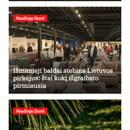
Naudinga žinoti
Išmanieji baldai stebina Lietuvos
pirkėjus: štai kokį išgraibsto
pirmiausia
Naudinga žinoti