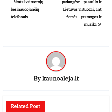
tarp
– šimtai vairuotojų
padangėse – pasaulio ir
besinaudojančių
Lietuvos virtuozai, ant
įrašų
telefonais
žemės – pramogos ir
muzika
By
kaunoaleja.lt
Related Post