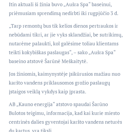
Itin aktuali ši žinia buvo „Aušra Spa“ baseinui,
priėmusiam sprendimą nedirbti iki rugpjūčio 3 d.
„Tarp remontų bus tik kelios dienos pertraukos ir
nebūdami tikri, ar jie vyks sklandžiai, be sutrikimų,
nutarėme palaukti, kol galėsime toliau klientams
teikti kokybiškas paslaugas“, – sako „Aušra Spa“
baseino atstovė Šarūnė Meškaitytė.
Jos žiniomis, kaimynystėje įsikūrusios mažiau nuo
karšto vandens priklausomos grožio paslaugų
įstaigos veiklą vykdys kaip įprasta.
AB „Kauno energija“ atstovo spaudai Šarūno
Bulotos teigimu, informacija, kad kai kurie miesto
centrinės dalies gyventojai karšto vandens neturės
du kartus, yra tiksli.