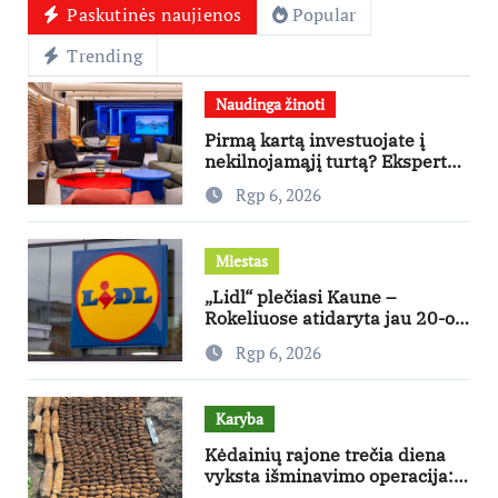
Paskutinės naujienos
Popular
Trending
Naudinga žinoti
Pirmą kartą investuojate į
nekilnojamąjį turtą? Ekspertas
pataria, kaip pasirinkti būstą,
Rgp 6, 2026
kuris generuos grąžą
Miestas
„Lidl“ plečiasi Kaune –
Rokeliuose atidaryta jau 20-oji
parduotuvė mieste
Rgp 6, 2026
Karyba
Kėdainių rajone trečia diena
vyksta išminavimo operacija:
rastas didelis kiekis Antrojo