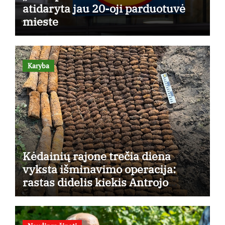
atidaryta jau 20-oji parduotuvė
mieste
Karyba
Kėdainių rajone trečia diena
vyksta išminavimo operacija:
rastas didelis kiekis Antrojo
pasaulinio karo laikų standartinės
amunicijos ir jos dalių