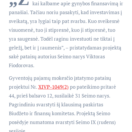
kai kalbame apie gynybos finansavimą ir
panašiai. Tačiau noriu pasakyti, kad investavimas į
sveikatą, yra lygiai taip pat svarbu. Kuo sveikesnė
visuomenė, tuo ji stipresnė, kuo ji stipresnė, tuo
yra saugesnė. Todėl raginu investuoti ne tiktai į
geležį, bet ir į raumenis”, – pristatydamas projektą
sakė pataisų autorius Seimo narys Viktoras
Fiodorovas.
Gyventojų pajamų mokesčio įstatymo pataisų
projektui Nr.
XIVP-1049(2)
po pateikimo pritarė
44, prieš balsavo 12, susilaikė 31 Seimo narys.
Pagrindiniu svarstyti šį klausimą paskirtas
Biudžeto ir finansų komitetas. Projektą Seimo
posėdyje numatoma svarstyti Seimo IX (rudens)
sesijoje.