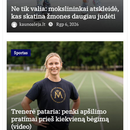
Ne tik valia: mokslininkai atskleidė,
kas skatina žmones daugiau judėti
kaunoaleja.lt
Rgp 6, 2026
Sportas
Trenerė pataria: penki apšilimo
pratimai prieš kiekvieną bėgimą
(video)