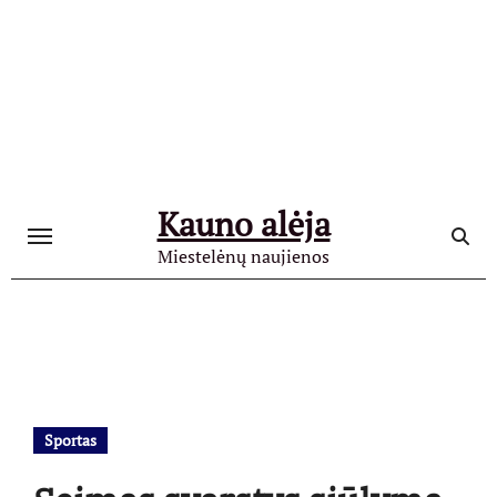
Skip
to
content
Kauno alėja
Miestelėnų naujienos
Sportas