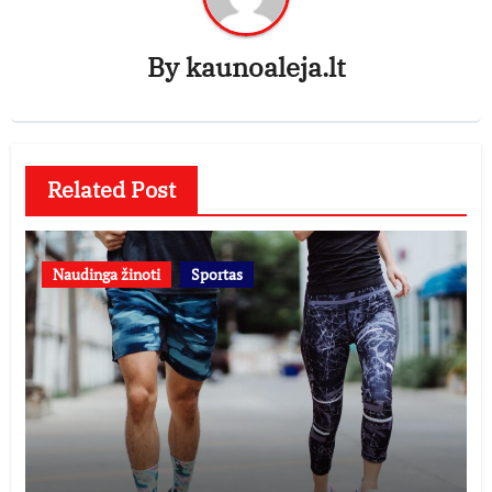
By
kaunoaleja.lt
Related Post
Naudinga žinoti
Sportas