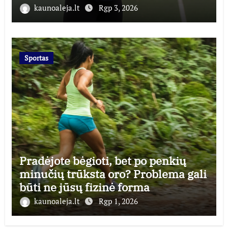
kaunoaleja.lt
Rgp 3, 2026
Sportas
Pradėjote bėgioti, bet po penkių
minučių trūksta oro? Problema gali
būti ne jūsų fizinė forma
kaunoaleja.lt
Rgp 1, 2026