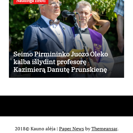
Naudinga žinoti
Seimo Pirmininko Juozo Oleko
kalba išlydint profesorę
Kazimierą Danutę Prunskienę
kapinėse
2018© Kauno alėja
|
Paper News
by
Themeansar
.