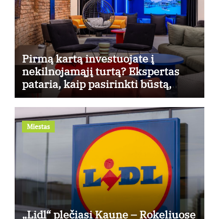
Pirmą kartą investuojate į
nekilnojamąjį turtą? Ekspertas
pataria, kaip pasirinkti būstą,
kuris generuos grąžą
Miestas
„Lidl“ plečiasi Kaune – Rokeliuose