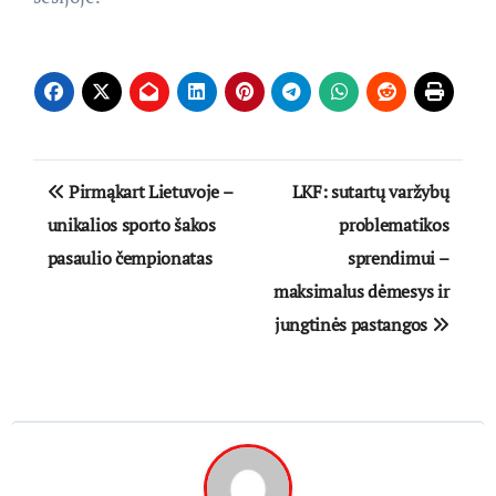
Navigacija
Pirmąkart Lietuvoje –
LKF: sutartų varžybų
tarp
unikalios sporto šakos
problematikos
pasaulio čempionatas
sprendimui –
įrašų
maksimalus dėmesys ir
jungtinės pastangos