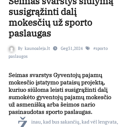
Seimas svarstys siūlymą
susigrąžinti dalį
mokesčių už sporto
paslaugas
By
kaunoaleja.lt
Geg31,2024
#
sporto
paslaugos
Seimas svarstys Gyventojų pajamų
mokesčio įstatymo pataisų projektą,
kuriuo siūloma leisti susigrąžinti dalį
sumokėto gyventojų pajamų mokesčio
už asmenišką arba šeimos nario
pasinaudotas sporto paslaugas.
„Ž
inau, kad bus sakančių, kad vėl lengvata,