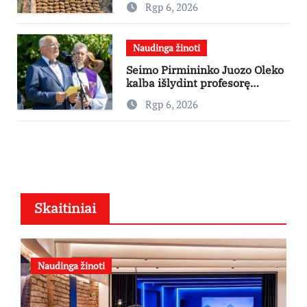
Rgp 6, 2026
pasaulinio karo laikų
standartinės amunicijos ir jos
dalių
Naudinga žinoti
Seimo Pirmininko Juozo Oleko
kalba išlydint profesorę
Kazimierą Danutę Prunskienę
Rgp 6, 2026
kapinėse
Skaitiniai
Naudinga žinoti