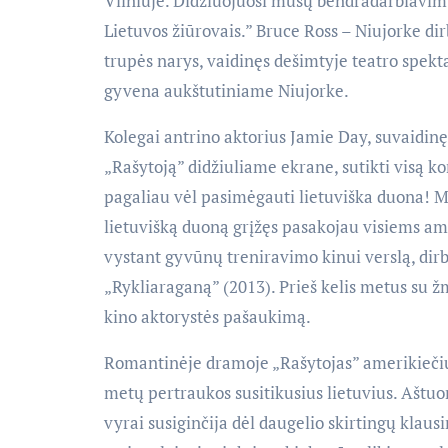
Vilniuje. Didžiuojuosi mūsų bendradarbiavimu 
Lietuvos žiūrovais.” Bruce Ross – Niujorke d
trupės narys, vaidinęs dešimtyje teatro spekta
gyvena aukštutiniame Niujorke.
Kolegai antrino aktorius Jamie Day, suvaidi
„Rašytoją” didžiuliame ekrane, sutikti visą k
pagaliau vėl pasimėgauti lietuviška duona! M
lietuvišką duoną grįžęs pasakojau visiems am
vystant gyvūnų treniravimo kinui verslą, dirb
„Rykliaraganą” (2013). Prieš kelis metus su žm
kino aktorystės pašaukimą.
Romantinėje dramoje „Rašytojas” amerikiečių 
metų pertraukos susitikusius lietuvius. Aštuo
vyrai susiginčija dėl daugelio skirtingų klau