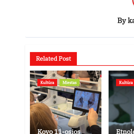
By
k
Related Post
Kultūra
Miestas
Kultūra
Kovo 11-osios
Etnol