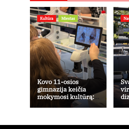
Kultūra
Miestas
Na
Kovo 11-osios
Sv
gimnazija keičia
vi
mokymosi kultūrą:
di
nuo žinių kaupimo –
nu
prie jų supratimo ir
taikymo