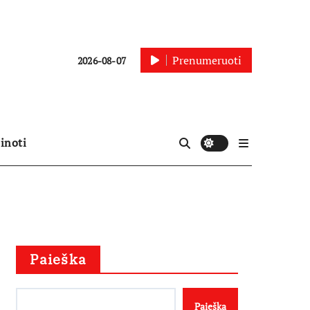
Prenumeruoti
2026-08-07
inoti
Paieška
Paieška