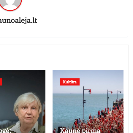
aunoaleja.lt
Kultūra
ogė:
Kaune pirmą