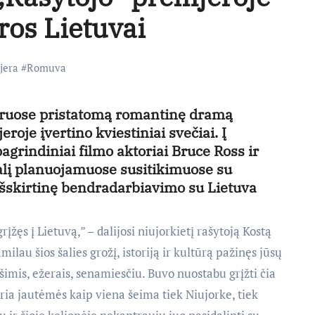
ros Lietuvai
jera
#
Romuva
truose pristatomą romantinę dramą
roje įvertino kviestiniai svečiai. Į
grindiniai filmo aktoriai Bruce Ross ir
galį planuojamuose susitikimuose su
 išskirtinę bendradarbiavimo su Lietuva
rįžęs į Lietuvą,” – dalijosi niujorkietį rašytoją Kostą
ilau šios šalies grožį, istoriją ir kultūrą pažinęs jūsų
ušimis, ežerais, senamiesčiu. Buvo nuostabu grįžti čia
ria jautėmės kaip viena šeima tiek Niujorke, tiek