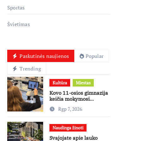
Sportas
Švietimas
Paskutinės naujienos
Popular
Trending
Kultūra
Miestas
Kovo 11-osios gimnazija
keičia mokymosi
kultūrą: nuo žinių
Rgp 7, 2026
kaupimo – prie jų
supratimo ir taikymo
Naudinga žinoti
Svajojate apie lauko