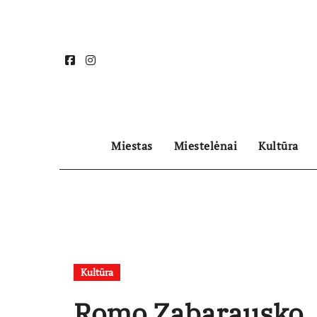
Skip
to
content
Miestas
Miestelėnai
Kultūra
Kultūra
Romo Zabarausko „