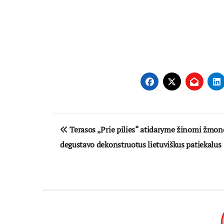
Navigacija
Terasos „Prie pilies“ atidaryme žinomi žmon
tarp
degustavo dekonstruotus lietuviškus patiekalus
įrašų