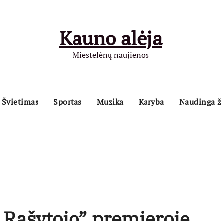
Kauno alėja
Miestelėnų naujienos
Švietimas
Sportas
Muzika
Karyba
Naudinga ž
Rašytojo” premjeroje