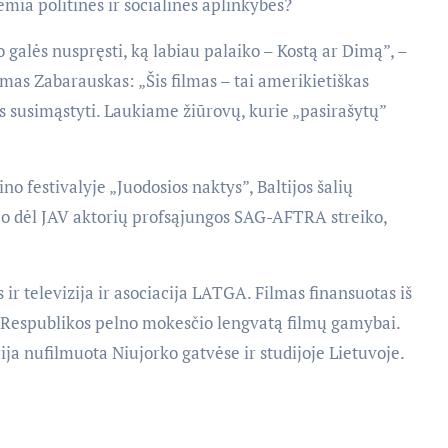
emia politinės ir socialinės aplinkybės?
 galės nuspręsti, ką labiau palaiko – Kostą ar Dimą”, –
mas Zabarauskas: „Šis filmas – tai amerikietiškas
rs susimąstyti. Laukiame žiūrovų, kurie „pasirašytų”
o festivalyje „Juodosios naktys”, Baltijos šalių
ėjo dėl JAV aktorių profsąjungos SAG-AFTRA streiko,
 ir televizija ir asociacija LATGA. Filmas finansuotas iš
s Respublikos pelno mokesčio lengvatą filmų gamybai.
ija nufilmuota Niujorko gatvėse ir studijoje Lietuvoje.