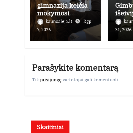
gimnazija keičia
Gimb
mokymosi
išeivi
kultūrą: nuo žinių
būti 
kaunoaleja.lt
Rgp
kaun
kaupimo – prie jų
ambas
7, 2026
31, 2026
supratimo ir
taikymo
Parašykite komentarą
Tik
prisijungę
vartotojai gali komentuoti.
Skaitiniai