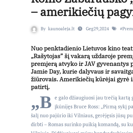
– amerikiečių pagy
By
kaunoaleja.lt
Geg29,2024
#
Prem
Nuo penktadienio Lietuvos kino tea
„Rašytojas” šį vakarą uždaroje premje
premjerą atvyko ir JAV gyvenantys pa
Jamie Day, kurie dalyvaus ir savait
žiūrovais. Amerikiečių kūrėjai gyrė
patirtį.
„B
e galo džiaugiuosi jau trečią kartą g
įkūnijęs Bruce Ross: „Pirmą sykį pam
šalį nuo pajūrio iki Vilniaus, gerėjęsis jūsų p
dirbti – Romas surinko puikią komandą, su ku