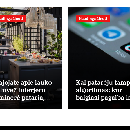
udinga žinoti
Naudinga žinoti
ajojate apie lauko
Kai patarėju tam
rtuvę? Interjero
algoritmas: kur
zainerė pataria,
baigiasi pagalba i
o ko pradėti
prasideda reklam