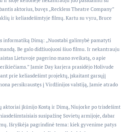
ir šioje kelionėje nekantrauju juo pasidalinti su
irbantis aktorius, buvęs „Reckless Theatre Company”
klių ir keliasdešimtyje filmų. Kartu su vyru, Bruce
nęs informatiką Dimą: „Nuostabi galimybė pamatyti
omandą. Be galo didžiuojuosi šiuo filmu. Ir nekantrauju
aistas Lietuvoje pagerino mano sveikatą, o apie
erikiečiams.” Jamie Day karjera prasidėjo Holivude
ant prie keliasdešimt projektų, įskaitant garsųjį
ona persikraustęs į Virdžinijos valstiją, Jamie atrado
aktoriai įkūnijo Kostą ir Dimą, Niujorke po trisdešimt
niasdešimtaisiais susipažinę Sovietų armijoje, dabar
simų. Išryškėja pagrindinė tema: kiek gyvenime patys