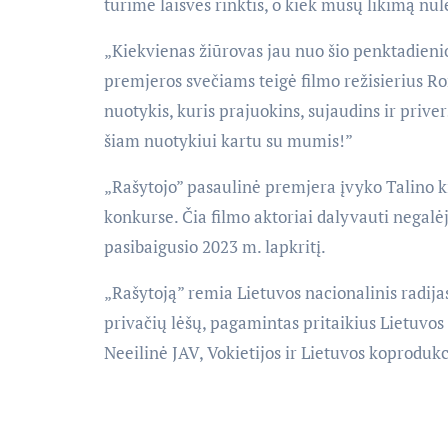
turime laisvės rinktis, o kiek mūsų likimą nul
„Kiekvienas žiūrovas jau nuo šio penktadienio
premjeros svečiams teigė filmo režisierius Ro
nuotykis, kuris prajuokins, sujaudins ir prive
šiam nuotykiui kartu su mumis!”
„Rašytojo” pasaulinė premjera įvyko Talino kin
konkurse. Čia filmo aktoriai dalyvauti negal
pasibaigusio 2023 m. lapkritį.
„Rašytoją” remia Lietuvos nacionalinis radijas
privačių lėšų, pagamintas pritaikius Lietuvo
Neeilinė JAV, Vokietijos ir Lietuvos koprodukc