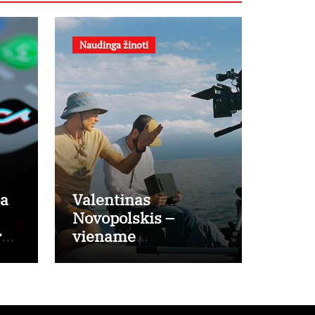
Naudinga žinoti
pa
Valentinas
Novopolskis –
r
viename
a?
pagrindinių
vaidmenų penkių
šalių filme
„Nugalėtoja“: