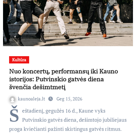
Kultūra
Nuo koncertų, performansų iki Kauno
istorijos: Putvinskio gatvės diena
švenčia dešimtmetį
kaunoaleja.lt
Geg 15, 2026
Š
eštadienį, gegužės 16 d., Kaune vyks
Putvinskio gatvės diena, dešimtojo jubiliejaus
proga kviečianti pažinti skirtingus gatvės ritmus.