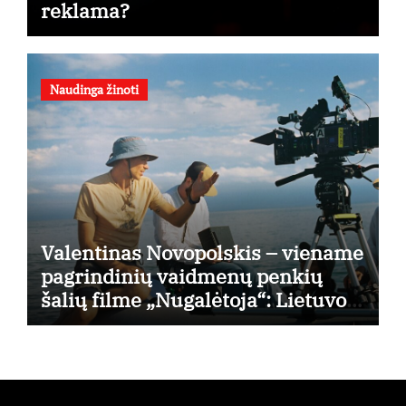
reklama?
Naudinga žinoti
Valentinas Novopolskis – viename
pagrindinių vaidmenų penkių
šalių filme „Nugalėtoja“: Lietuvos
kino teatruose – nuo rugpjūčio 7-
osios