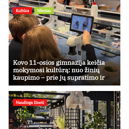
Kultūra
Miestas
Kovo 11-osios gimnazija keičia
mokymosi kultūrą: nuo žinių
kaupimo – prie jų supratimo ir
taikymo
Naudinga žinoti