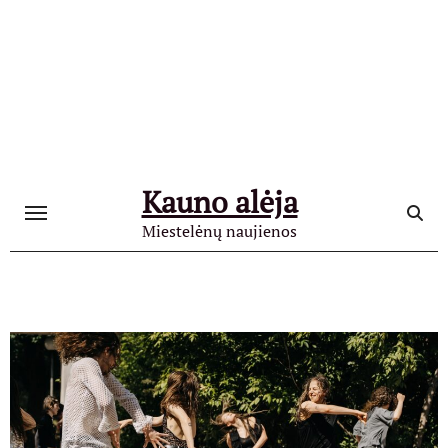
Skip
to
content
Kauno alėja
Miestelėnų naujienos