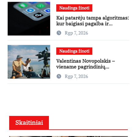
Naudinga žinoti
Kai patarėju tampa algoritmas:
kur baigiasi pagalba ir
prasideda reklama?
Rgp 7, 2026
Naudinga žinoti
Valentinas Novopolskis –
viename pagrindinių
vaidmenų penkių šalių filme
Rgp 7, 2026
„Nugalėtoja“: Lietuvos kino
teatruose – nuo rugpjūčio 7-
osios
Skaitiniai