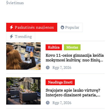
Švietimas
Paskutinės naujienos
Popular
Trending
Kultūra
Miestas
Kovo 11-osios gimnazija keičia
mokymosi kultūrą: nuo žinių
kaupimo – prie jų supratimo ir
Rgp 7, 2026
taikymo
Naudinga žinoti
Svajojate apie lauko virtuvę?
Interjero dizainerė pataria,
nuo ko pradėti
Rgp 7, 2026