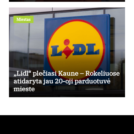
kuris generuos grąžą
Miestas
„Lidl“ plečiasi Kaune – Rokeliuose
atidaryta jau 20-oji parduotuvė
mieste