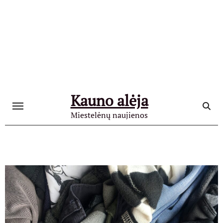
Skip
to
content
Kauno alėja
Miestelėnų naujienos