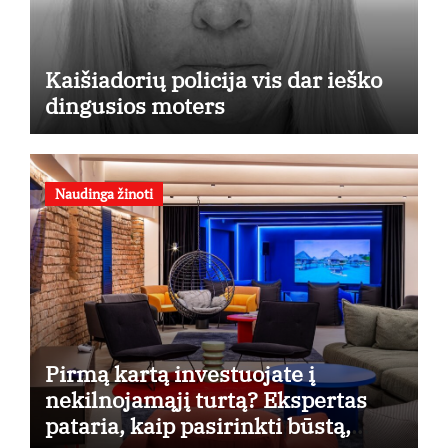
Kaišiadorių policija vis dar ieško
dingusios moters
Naudinga žinoti
Pirmą kartą investuojate į
nekilnojamąjį turtą? Ekspertas
pataria, kaip pasirinkti būstą,