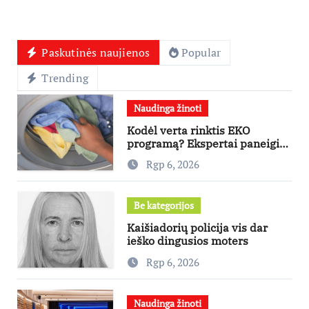
Paskutinės naujienos
Popular
Trending
Naudinga žinoti
Kodėl verta rinktis EKO
programą? Ekspertai paneigia
dažniausius mitus
Rgp 6, 2026
Be kategorijos
Kaišiadorių policija vis dar
ieško dingusios moters
Rgp 6, 2026
Naudinga žinoti