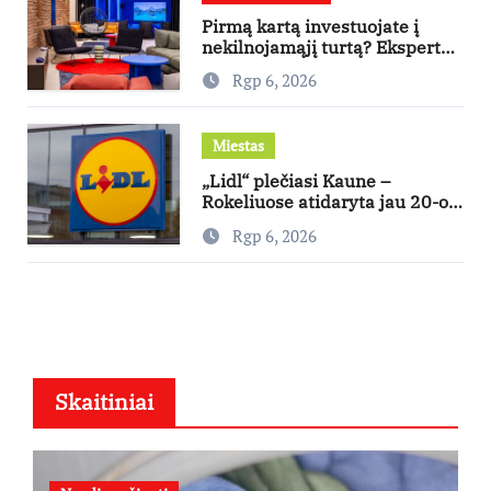
Pirmą kartą investuojate į
nekilnojamąjį turtą? Ekspertas
pataria, kaip pasirinkti būstą,
Rgp 6, 2026
kuris generuos grąžą
Miestas
„Lidl“ plečiasi Kaune –
Rokeliuose atidaryta jau 20-oji
parduotuvė mieste
Rgp 6, 2026
Skaitiniai