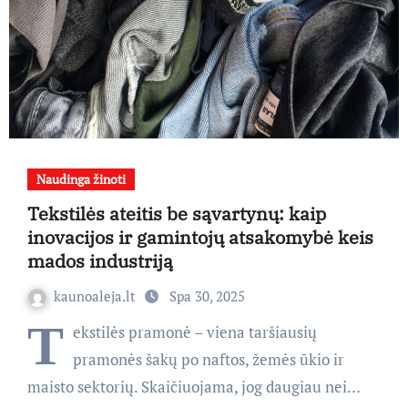
Naudinga žinoti
Tekstilės ateitis be sąvartynų: kaip
inovacijos ir gamintojų atsakomybė keis
mados industriją
kaunoaleja.lt
Spa 30, 2025
T
ekstilės pramonė – viena taršiausių
pramonės šakų po naftos, žemės ūkio ir
maisto sektorių. Skaičiuojama, jog daugiau nei…