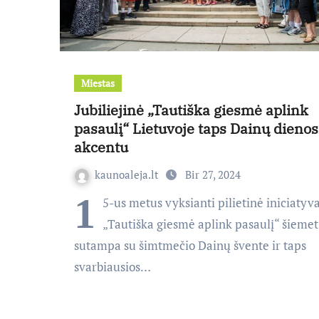
Miestas
Jubiliejinė „Tautiška giesmė aplink
pasaulį“ Lietuvoje taps Dainų dienos
akcentu
kaunoaleja.lt
Bir 27, 2024
1
5-us metus vyksianti pilietinė iniciatyv
„Tautiška giesmė aplink pasaulį“ šiemet
sutampa su šimtmečio Dainų švente ir taps
svarbiausios…