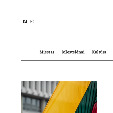
Skip
to
content
Miestas
Miestelėnai
Kultūra