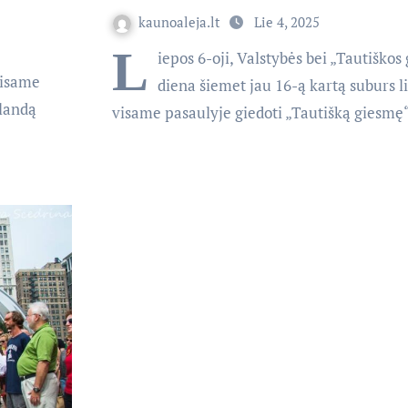
kaunoaleja.lt
Lie 4, 2025
L
iepos 6-oji, Valstybės bei „Tautiškos
visame
diena šiemet jau 16-ą kartą suburs l
alandą
visame pasaulyje giedoti „Tautišką giesm