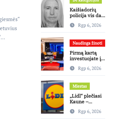
mitus
Kaišiadorių
policija vis dar
 giesmės“
ieško dingusios
Rgp 6, 2026
moters
ietuvius
ę“…
Naudinga žinoti
Pirmą kartą
investuojate į
nekilnojamąjį
Rgp 6, 2026
turtą?
Ekspertas
pataria, kaip
Miestas
pasirinkti
būstą, kuris
„Lidl“ plečiasi
generuos grąžą
Kaune –
Rokeliuose
Rgp 6, 2026
atidaryta jau
20-oji
parduotuvė
mieste