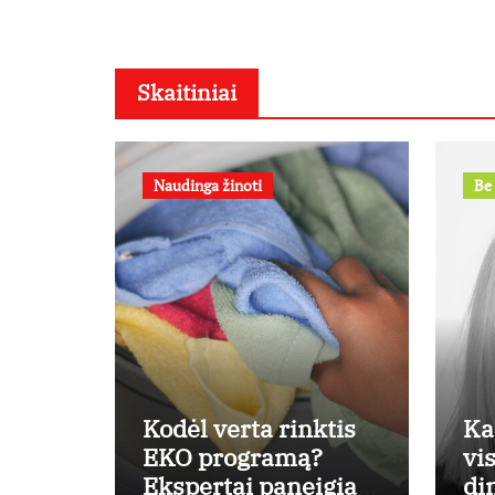
Skaitiniai
Naudinga žinoti
Be 
Kodėl verta rinktis
Ka
EKO programą?
vi
Ekspertai paneigia
di