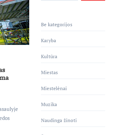
Be kategorijos
Karyba
Kultūra
as
Miestas
oma
Miestelėnai
Muzika
asaulyje
iedos
Naudinga žinoti