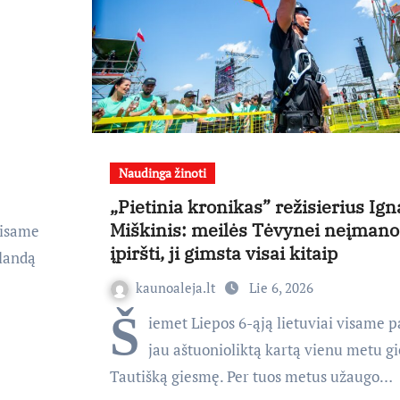
Naudinga žinoti
„Pietinia kronikas” režisierius Ign
Miškinis: meilės Tėvynei neįman
visame
įpiršti, ji gimsta visai kitaip
alandą
kaunoaleja.lt
Lie 6, 2026
Š
iemet Liepos 6-ąją lietuviai visame p
jau aštuonioliktą kartą vienu metu g
Tautišką giesmę. Per tuos metus užaugo…