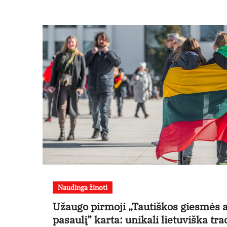
Naudinga žinoti
Užaugo pirmoji „Tautiškos giesmės 
pasaulį” karta: unikali lietuviška tra