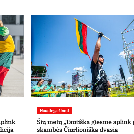
Naudinga žinoti
aplink
Šių metų „Tautiška giesmė aplink 
dicija
skambės Čiurlioniška dvasia