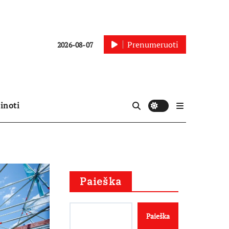
Prenumeruoti
2026-08-07
inoti
Paieška
Paieška