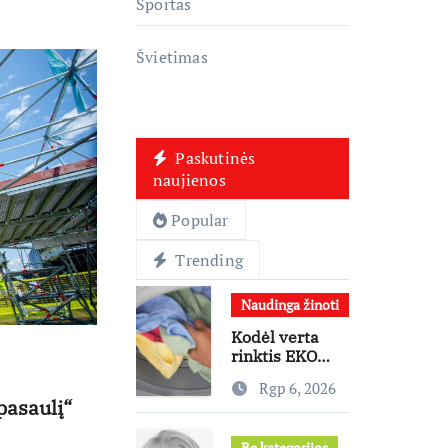
Sportas
Švietimas
Paskutinės
naujienos
Popular
Trending
Naudinga žinoti
Kodėl verta
rinktis EKO
programą?
Rgp 6, 2026
Ekspertai
pasaulį“
paneigia
dažniausius
Be kategorijos