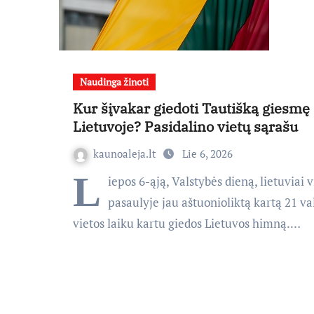
Naudinga žinoti
Kur šįvakar giedoti Tautišką giesmę
Lietuvoje? Pasidalino vietų sąrašu
kaunoaleja.lt
Lie 6, 2026
L
iepos 6-ąją, Valstybės dieną, lietuviai 
pasaulyje jau aštuonioliktą kartą 21 v
vietos laiku kartu giedos Lietuvos himną.…