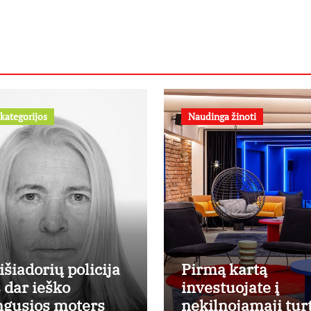
kategorijos
Naudinga žinoti
išiadorių policija
Pirmą kartą
s dar ieško
investuojate į
ngusios moters
nekilnojamąjį tur