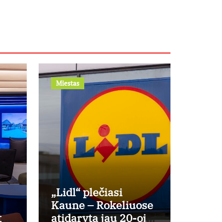
Miestas
„Lidl“ plečiasi
Kaune – Rokeliuose
tą?
atidaryta jau 20-oji