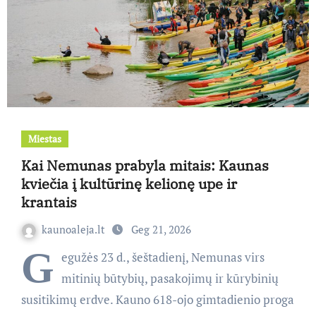
Miestas
Kai Nemunas prabyla mitais: Kaunas
kviečia į kultūrinę kelionę upe ir
krantais
kaunoaleja.lt
Geg 21, 2026
G
egužės 23 d., šeštadienį, Nemunas virs
mitinių būtybių, pasakojimų ir kūrybinių
susitikimų erdve. Kauno 618-ojo gimtadienio proga