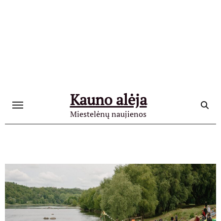
Skip
to
content
Kauno alėja
Miestelėnų naujienos