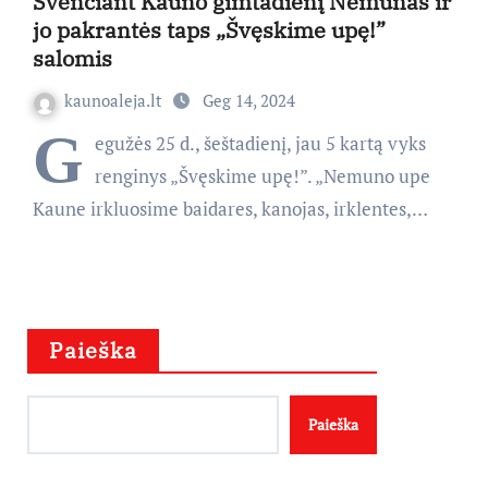
Švenčiant Kauno gimtadienį Nemunas ir
jo pakrantės taps „Švęskime upę!”
salomis
kaunoaleja.lt
Geg 14, 2024
G
egužės 25 d., šeštadienį, jau 5 kartą vyks
renginys „Švęskime upę!”. „Nemuno upe
Kaune irkluosime baidares, kanojas, irklentes,…
Paieška
Paieška