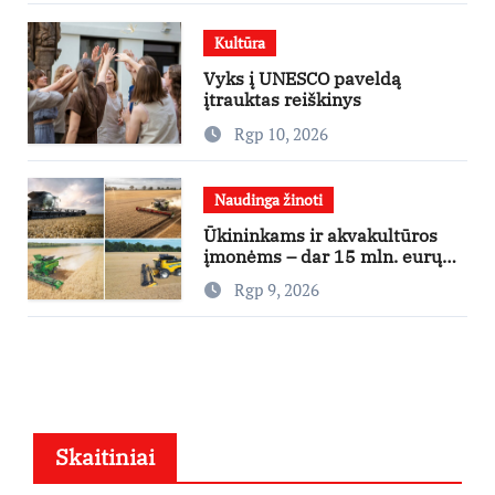
Kultūra
Vyks į UNESCO paveldą
įtrauktas reiškinys
Rgp 10, 2026
Naudinga žinoti
Ūkininkams ir akvakultūros
įmonėms – dar 15 mln. eurų
lengvatinėms paskoloms
Rgp 9, 2026
Skaitiniai