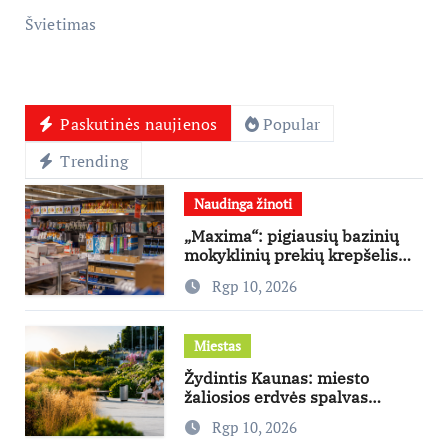
Švietimas
Paskutinės naujienos
Popular
Trending
Naudinga žinoti
„Maxima“: pigiausių bazinių
mokyklinių prekių krepšelis
šiemet kainuoja mažiausiai
Rgp 10, 2026
nuo 2022-ųjų
Miestas
Žydintis Kaunas: miesto
žaliosios erdvės spalvas
dovanoja nuo ankstyvo
Rgp 10, 2026
pavasario iki vėlyvo rudens