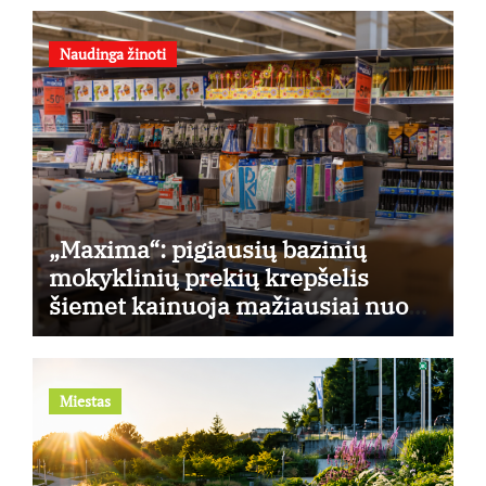
Naudinga žinoti
„Maxima“: pigiausių bazinių
mokyklinių prekių krepšelis
šiemet kainuoja mažiausiai nuo
2022-ųjų
Miestas