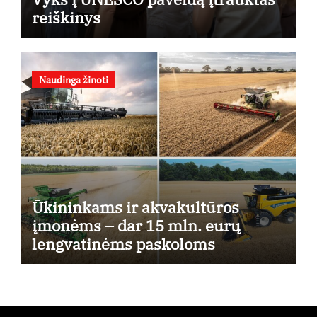
reiškinys
Naudinga žinoti
Ūkininkams ir akvakultūros
įmonėms – dar 15 mln. eurų
lengvatinėms paskoloms