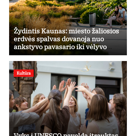
Žydintis Kaunas: miesto žaliosios
erdvės spalvas dovanoja nuo
ankstyvo pavasario iki vėlyvo
rudens
Kultūra
Vyks į UNESCO paveldą įtrauktas