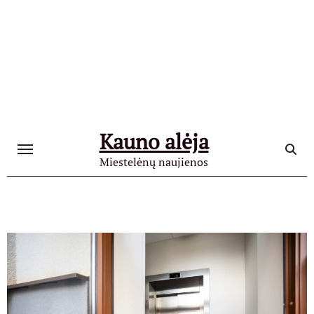
Skip
to
content
Kauno alėja
Miestelėnų naujienos