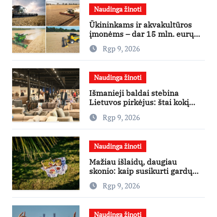
Naudinga žinoti
Ūkininkams ir akvakultūros
įmonėms – dar 15 mln. eurų
lengvatinėms paskoloms
Rgp 9, 2026
Naudinga žinoti
Išmanieji baldai stebina
Lietuvos pirkėjus: štai kokį
išgraibsto pirmiausia
Rgp 9, 2026
Naudinga žinoti
Mažiau išlaidų, daugiau
skonio: kaip susikurti gardų
pikniką iš vos kelių produktų
Rgp 9, 2026
Naudinga žinoti