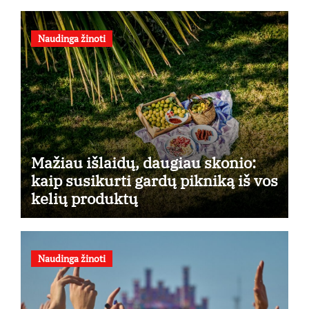
Naudinga žinoti
Mažiau išlaidų, daugiau skonio:
kaip susikurti gardų pikniką iš vos
kelių produktų
Naudinga žinoti