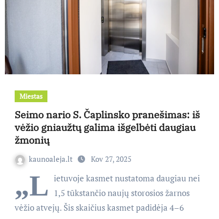
Miestas
Seimo nario S. Čaplinsko pranešimas: iš
vėžio gniaužtų galima išgelbėti daugiau
žmonių
kaunoaleja.lt
Kov 27, 2025
„L
ietuvoje kasmet nustatoma daugiau nei
1,5 tūkstančio naujų storosios žarnos
vėžio atvejų. Šis skaičius kasmet padidėja 4–6