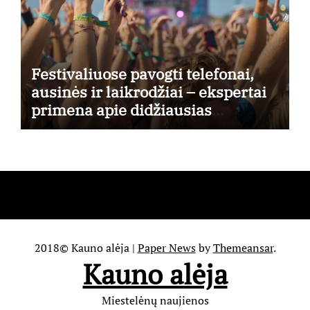
Festivaliuose pavogti telefonai,
ausinės ir laikrodžiai – ekspertai
primena apie didžiausias
finansines rizikas
2018© Kauno alėja
|
Paper News
by
Themeansar
.
Kauno alėja
Miestelėnų naujienos