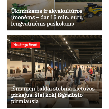
Ūkininkams ir akvakultūros
įmonėms – dar 15 mln. eurų
lengvatinėms paskoloms
Naudinga žinoti
Išmanieji baldai stebina Lietuvos
pirkėjus: štai kokį išgraibsto
pirmiausia