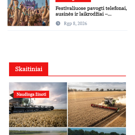
Festivaliuose pavogti telefonai,
ausinės ir laikrodžiai –
ekspertai primena apie
Rgp 8, 2026
didžiausias finansines rizikas
Skaitiniai
Naudinga žinoti