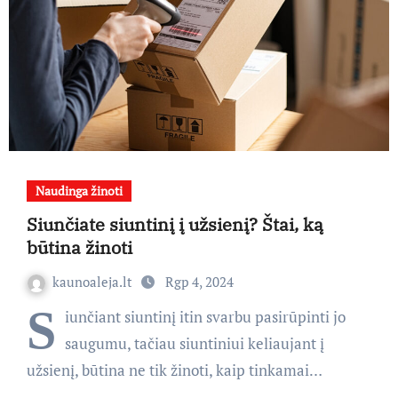
Naudinga žinoti
Siunčiate siuntinį į užsienį? Štai, ką
būtina žinoti
kaunoaleja.lt
Rgp 4, 2024
S
iunčiant siuntinį itin svarbu pasirūpinti jo
saugumu, tačiau siuntiniui keliaujant į
užsienį, būtina ne tik žinoti, kaip tinkamai…