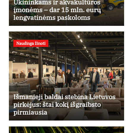
Ūkininkams ir akvakultūros
įmonėms – dar 15 mln. eurų
lengvatinėms paskoloms
Naudinga žinoti
Išmanieji baldai stebina Lietuvos
pirkėjus: štai kokį išgraibsto
pirmiausia