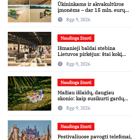
Ūkininkams ir akvakultūros
įmonėms – dar 15 mln. eurų
lengvatinėms paskoloms
Rgp 9, 2026
Naudinga žinoti
Išmanieji baldai stebina
Lietuvos pirkėjus: štai kokį
išgraibsto pirmiausia
Rgp 9, 2026
Naudinga žinoti
Mažiau išlaidų, daugiau
skonio: kaip susikurti gardų
pikniką iš vos kelių produktų
Rgp 9, 2026
Naudinga žinoti
Festivaliuose pavogti telefonai,