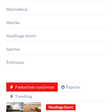
Miestelėnai
Muzika
Naudinga žinoti
Sportas
Švietimas
Paskutinės naujienos
Popular
Trending
Naudinga žinoti