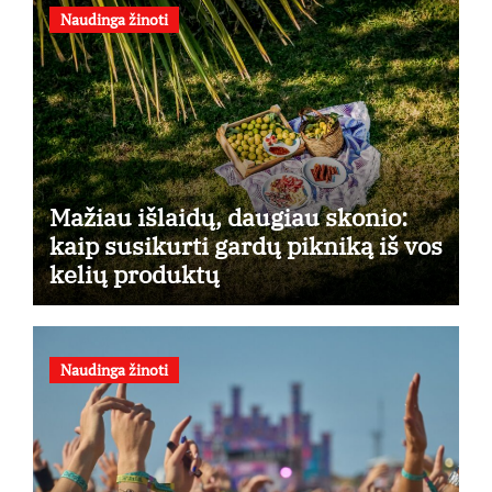
Naudinga žinoti
Mažiau išlaidų, daugiau skonio:
kaip susikurti gardų pikniką iš vos
kelių produktų
Naudinga žinoti