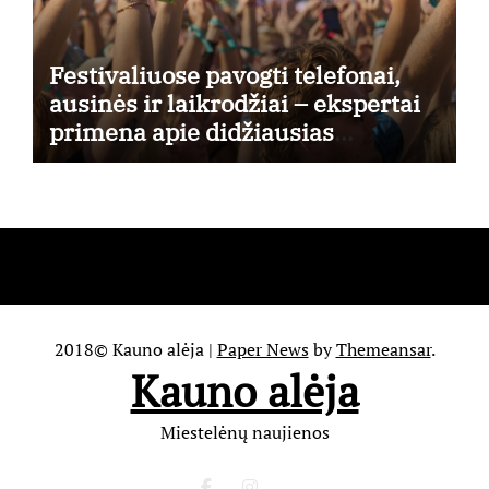
Festivaliuose pavogti telefonai,
ausinės ir laikrodžiai – ekspertai
primena apie didžiausias
finansines rizikas
2018© Kauno alėja
|
Paper News
by
Themeansar
.
Kauno alėja
Miestelėnų naujienos