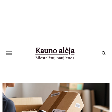
Skip
to
content
Kauno alėja
Miestelėnų naujienos