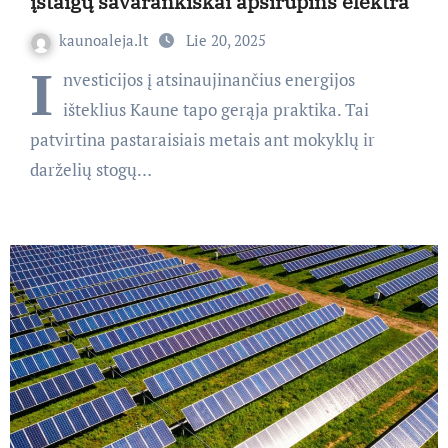
įstaigų savarankiškai apsirūpins elektra
kaunoaleja.lt
Lie 20, 2025
I
nvesticijos į atsinaujinančius energijos
išteklius Kaune tapo gerąja praktika. Tai
patvirtina pastaraisiais metais ant mokyklų ir
darželių stogų…