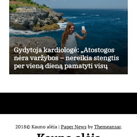
Gydytoja kardiologė: „Atostogos
nėra varžybos – nereikia stengtis
per vieną dieną pamatyti visų
lankytinų vietų“
2018© Kauno alėja
|
Paper News
by
Themeansar
.