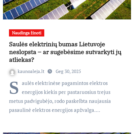
Naudinga žinoti
Saulės elektrinių bumas Lietuvoje
neslopsta – ar sugebėsime sutvarkyti jų
atliekas?
kaunoaleja.lt
Geg 30, 2025
S
aulės elektrinėse pagamintos elektros
energijos kiekis per pastaruosius trejus
metus padvigubėjo, rodo paskelbta naujausia
pasaulinė elektros energijos apžvalga.…