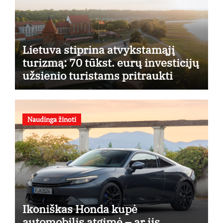
Lietuva stiprina atvykstamąjį
turizmą: 70 tūkst. eurų investicijų
užsienio turistams pritraukti
Naudinga žinoti
Ikoniškas Honda kupė
automobilis atgimė – ar jis