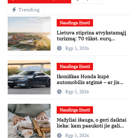
Trending
Naudinga žinoti
Lietuva stiprina atvykstamąjį
turizmą: 70 tūkst. eurų
investicijų užsienio turistams
Rgp 5, 2026
pritraukti
Naudinga žinoti
Ikoniškas Honda kupė
automobilis atgimė – ar jis
pateisins pirkėjų lūkesčius?
Rgp 5, 2026
Naudinga žinoti
Mažyliai išauga, o geri daiktai
lieka: kam paaukoti jie gali
būti aukso vertės?
Rgp 5, 2026