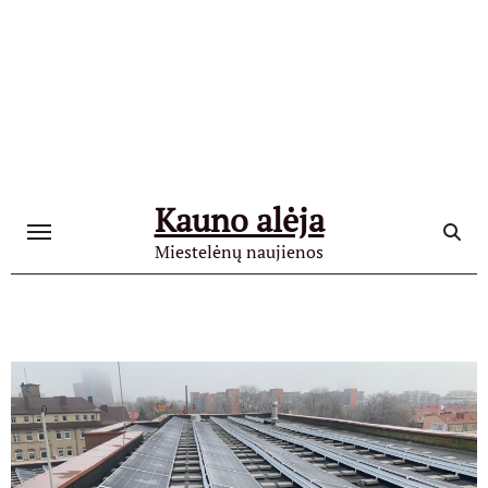
Skip
to
content
Kauno alėja
Miestelėnų naujienos