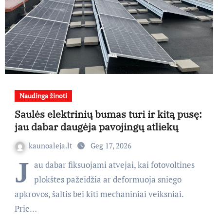
Naudinga žinoti
Saulės elektrinių bumas turi ir kitą pusę:
jau dabar daugėja pavojingų atliekų
kaunoaleja.lt
Geg 17, 2026
J
au dabar fiksuojami atvejai, kai fotovoltines
plokštes pažeidžia ar deformuoja sniego
apkrovos, šaltis bei kiti mechaniniai veiksniai.
Prie…