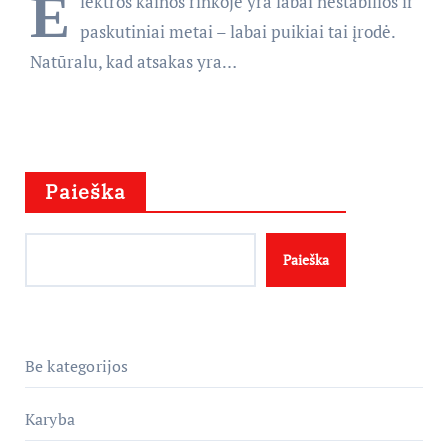
E
lektros kainos rinkoje yra labai nestabilios ir
paskutiniai metai – labai puikiai tai įrodė.
Natūralu, kad atsakas yra…
Paieška
Paieška
Be kategorijos
Karyba