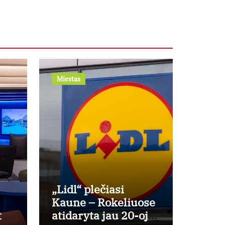
Miestas
„Lidl“ plečiasi
Kaune – Rokeliuose
tą?
atidaryta jau 20-oji