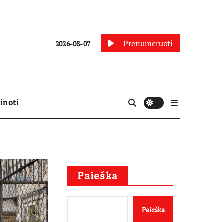
Prenumeruoti
2026-08-07
inoti
Paieška
Paieška