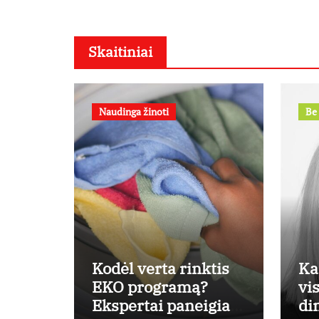
Skaitiniai
Naudinga žinoti
Be 
Kodėl verta rinktis
Ka
EKO programą?
vi
Ekspertai paneigia
di