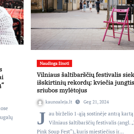
Naudinga žinoti
s
Vilniaus šaltibarščių festivalis sie
ai
išskirtinių rekordų: kviečia jungtis
ą“
sriubos mylėtojus
kaunoaleja.lt
Geg 21, 2024
uose
J
au birželio 1-ąją sostinėje antrą kartą
tugalų
Vilniaus šaltibarščių festivalis (angl. 
Pink Soup Fest“), kuris miestiečius ir…