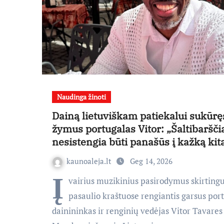
Naudinga žinoti
Dainą lietuviškam patiekalui sukūrę
žymus portugalas Vitor: „Šaltibaršči
nesistengia būti panašūs į kažką kit
kaunoaleja.lt
Geg 14, 2026
Į
vairius muzikinius pasirodymus skirting
pasaulio kraštuose rengiantis garsus por
dainininkas ir renginių vedėjas Vitor Tavares