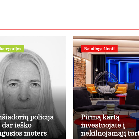
kategorijos
Naudinga žinoti
išiadorių policija
Pirmą kartą
s dar ieško
investuojate į
ngusios moters
nekilnojamąjį tur