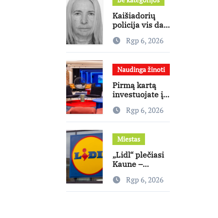
mitus
Kaišiadorių
policija vis dar
ieško dingusios
Rgp 6, 2026
moters
Naudinga žinoti
Pirmą kartą
investuojate į
nekilnojamąjį
Rgp 6, 2026
turtą?
Ekspertas
pataria, kaip
Miestas
pasirinkti
būstą, kuris
„Lidl“ plečiasi
generuos grąžą
Kaune –
Rokeliuose
Rgp 6, 2026
atidaryta jau
20-oji
parduotuvė
mieste