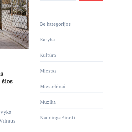
Be kategorijos
Karyba
Kultūra
Miestas
ks
 šios
Miestelėnai
Muzika
 vyks
Naudinga žinoti
„Vilnius