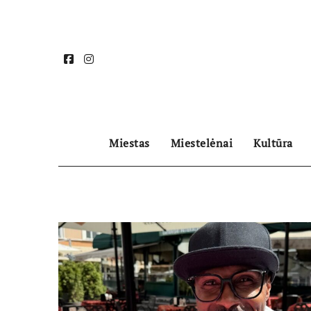
Skip
to
content
Miestas
Miestelėnai
Kultūra