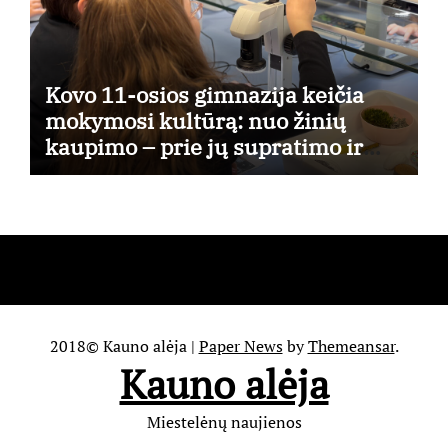
Kovo 11-osios gimnazija keičia
mokymosi kultūrą: nuo žinių
kaupimo – prie jų supratimo ir
taikymo
2018© Kauno alėja
|
Paper News
by
Themeansar
.
Kauno alėja
Miestelėnų naujienos