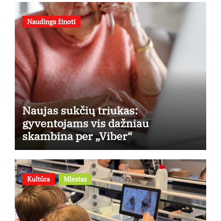
Naudinga žinoti
Naujas sukčių triukas:
gyventojams vis dažniau
skambina per „Viber“
Kultūra
Miestas