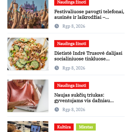
Naudinga žinoti
Festivaliuose pavogti telefonai,
ausinės ir laikrodžiai –
ekspertai primena apie
Rgp 8, 2026
didžiausias finansines rizikas
Naudinga žinoti
Dietistė Indrė Trusovė dalijasi
socialiniuose tinkluose
išpopuliarėjusiu lašišos salotų
Rgp 8, 2026
receptu
Naudinga žinoti
Naujas sukčių triukas:
gyventojams vis dažniau
skambina per „Viber“
Rgp 8, 2026
Kultūra
Miestas