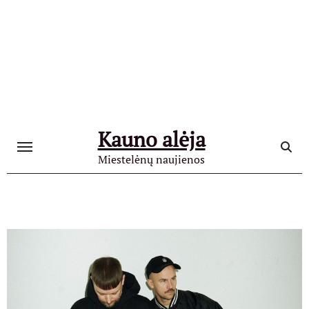
Skip
to
content
Kauno alėja
Miestelėnų naujienos