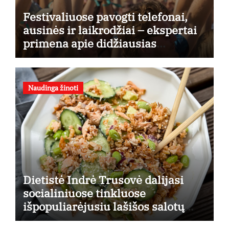
Festivaliuose pavogti telefonai,
ausinės ir laikrodžiai – ekspertai
primena apie didžiausias
finansines rizikas
Naudinga žinoti
Dietistė Indrė Trusovė dalijasi
socialiniuose tinkluose
išpopuliarėjusiu lašišos salotų
receptu