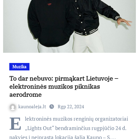
Muzika
To dar nebuvo: pirmąkart Lietuvoje –
elektroninės muzikos piknikas
aerodrome
kaunoaleja.lt
Rgp 22, 2024
E
lektroninės muzikos renginių organizatoriai
„Lights Out“ bendraminčius rugpjūčio 24 d.
pakvies į neįprastą lokaciją šalia Kauno – S.…