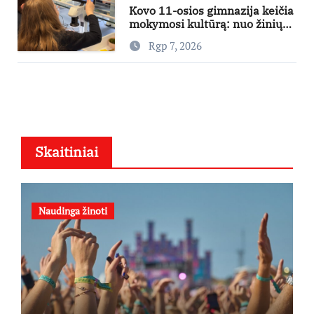
Kovo 11-osios gimnazija keičia
mokymosi kultūrą: nuo žinių
kaupimo – prie jų supratimo ir
Rgp 7, 2026
taikymo
Skaitiniai
Naudinga žinoti