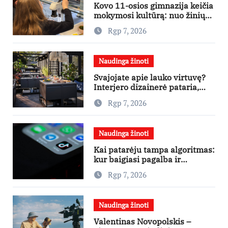
Kovo 11-osios gimnazija keičia
mokymosi kultūrą: nuo žinių
kaupimo – prie jų supratimo ir
Rgp 7, 2026
taikymo
Naudinga žinoti
Svajojate apie lauko virtuvę?
Interjero dizainerė pataria,
nuo ko pradėti
Rgp 7, 2026
Naudinga žinoti
Kai patarėju tampa algoritmas:
kur baigiasi pagalba ir
prasideda reklama?
Rgp 7, 2026
Naudinga žinoti
Valentinas Novopolskis –