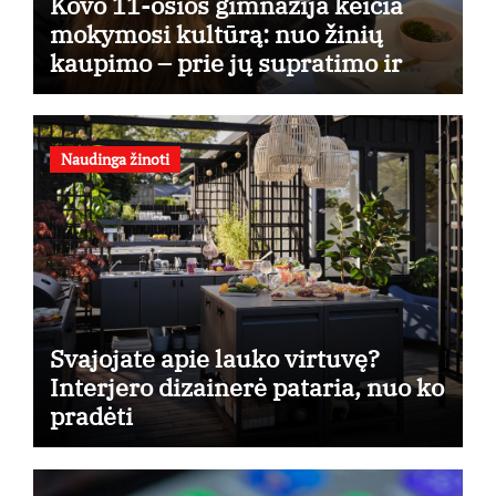
Kovo 11-osios gimnazija keičia
mokymosi kultūrą: nuo žinių
kaupimo – prie jų supratimo ir
taikymo
Naudinga žinoti
Svajojate apie lauko virtuvę?
Interjero dizainerė pataria, nuo ko
pradėti