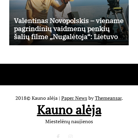
Valentinas Novopolskis – viename
pagrindinių vaidmenų penkių
šalių filme „Nugalėtoja“: Lietuvos
kino teatruose – nuo rugpjūčio 7-
osios
2018© Kauno alėja
|
Paper News
by
Themeansar
.
Kauno alėja
Miestelėnų naujienos