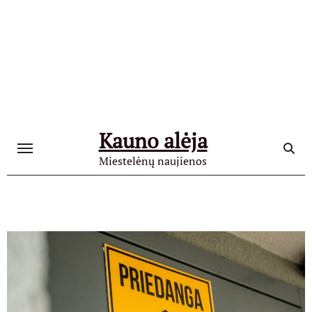
Skip
to
content
Kauno alėja
Miestelėnų naujienos