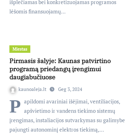
išplečiamas bei konkretizuojamas programos
lėšomis finansuojamų…
Miestas
Pirmasis šalyje: Kaunas patvirtino
programą priedangų įrengimui
daugiabučiuose
kaunoaleja.lt
Geg 3, 2024
P
apildomi avariniai išėjimai, ventiliacijos,
apšvietimo ir vandens tiekimo sistemų
įrengimas, instaliacijos sutvarkymas su galimybe
pajungti autonominį elektros tiekimą,…