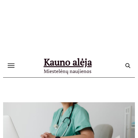
Skip
to
content
Kauno alėja
Miestelėnų naujienos