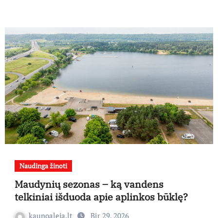
Naudinga žinoti
Maudynių sezonas – ką vandens
telkiniai išduoda apie aplinkos būklę?
kaunoaleja.lt
Bir 29, 2026