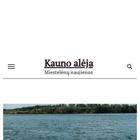
Skip
to
content
Kauno alėja
Miestelėnų naujienos