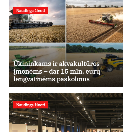
Naudinga žinoti
Ūkininkams ir akvakultūros
įmonėms – dar 15 mln. eurų
lengvatinėms paskoloms
Naudinga žinoti