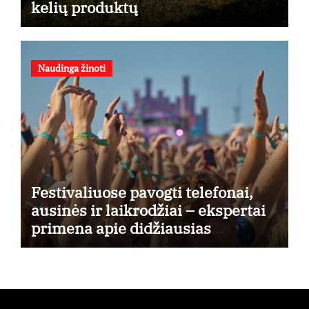
kelių produktų
Naudinga žinoti
Festivaliuose pavogti telefonai,
ausinės ir laikrodžiai – ekspertai
primena apie didžiausias
finansines rizikas