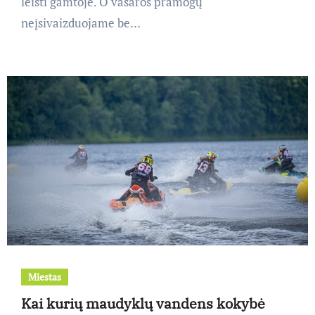
leisti gamtoje. O vasaros pramogų
neįsivaizduojame be…
Miestas
Kai kurių maudyklų vandens kokybė