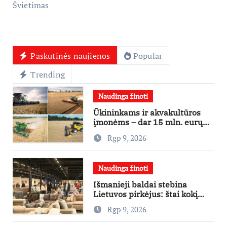
Švietimas
Paskutinės naujienos
Popular
Trending
Naudinga žinoti
Ūkininkams ir akvakultūros
įmonėms – dar 15 mln. eurų
lengvatinėms paskoloms
Rgp 9, 2026
Naudinga žinoti
Išmanieji baldai stebina
Lietuvos pirkėjus: štai kokį
išgraibsto pirmiausia
Rgp 9, 2026