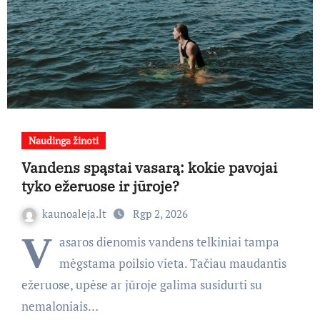
Naudinga žinoti
Vandens spąstai vasarą: kokie pavojai
tyko ežeruose ir jūroje?
kaunoaleja.lt
Rgp 2, 2026
V
asaros dienomis vandens telkiniai tampa
mėgstama poilsio vieta. Tačiau maudantis
ežeruose, upėse ar jūroje galima susidurti su
nemaloniais…