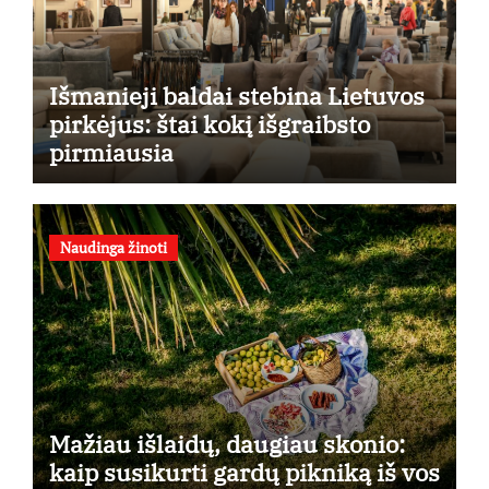
Išmanieji baldai stebina Lietuvos
pirkėjus: štai kokį išgraibsto
pirmiausia
Naudinga žinoti
Mažiau išlaidų, daugiau skonio:
kaip susikurti gardų pikniką iš vos