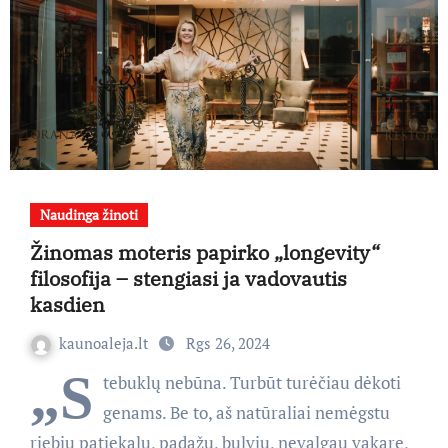
Naudinga žinoti
Žinomas moteris papirko „longevity“
filosofija – stengiasi ja vadovautis
kasdien
kaunoaleja.lt
Rgs 26, 2024
„S
tebuklų nebūna. Turbūt turėčiau dėkoti
genams. Be to, aš natūraliai nemėgstu
riebių patiekalų, padažų, bulvių, nevalgau vakare,