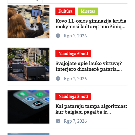
Kultūra
Miestas
Kovo 11-osios gimnazija keičia
mokymosi kultūrą: nuo žinių
kaupimo – prie jų supratimo ir
Rgp 7, 2026
taikymo
Naudinga žinoti
Svajojate apie lauko virtuvę?
Interjero dizainerė pataria,
nuo ko pradėti
Rgp 7, 2026
Naudinga žinoti
Kai patarėju tampa algoritmas:
kur baigiasi pagalba ir
prasideda reklama?
Rgp 7, 2026