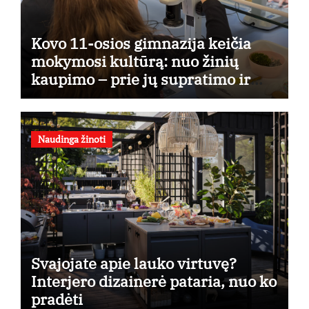
Kovo 11-osios gimnazija keičia
mokymosi kultūrą: nuo žinių
kaupimo – prie jų supratimo ir
taikymo
Naudinga žinoti
Svajojate apie lauko virtuvę?
Interjero dizainerė pataria, nuo ko
pradėti