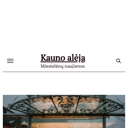
Skip
to
content
Kauno alėja
Miestelėnų naujienos