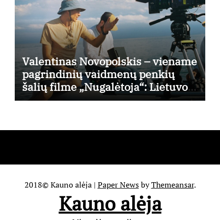
Valentinas Novopolskis – viename
pagrindinių vaidmenų penkių
šalių filme „Nugalėtoja“: Lietuvos
kino teatruose – nuo rugpjūčio 7-
osios
2018© Kauno alėja
|
Paper News
by
Themeansar
.
Kauno alėja