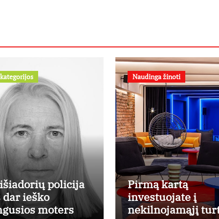
kategorijos
Naudinga žinoti
išiadorių policija
Pirmą kartą
s dar ieško
investuojate į
ngusios moters
nekilnojamąjį tur