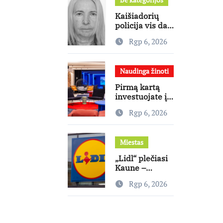
mitus
Kaišiadorių
policija vis dar
ieško dingusios
Rgp 6, 2026
moters
Naudinga žinoti
Pirmą kartą
investuojate į
nekilnojamąjį
Rgp 6, 2026
turtą?
Ekspertas
pataria, kaip
Miestas
pasirinkti
būstą, kuris
„Lidl“ plečiasi
generuos grąžą
Kaune –
Rokeliuose
Rgp 6, 2026
atidaryta jau
20-oji
parduotuvė
mieste