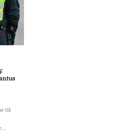
:
santus
ne tik
je…