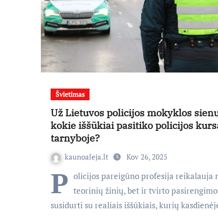
Švietimas
Už Lietuvos policijos mokyklos sienų
kokie iššūkiai pasitiko policijos kur
tarnyboje?
kaunoaleja.lt
Kov 26, 2025
P
olicijos pareigūno profesija reikalauja 
teorinių žinių, bet ir tvirto pasirengimo
susidurti su realiais iššūkiais, kurių kasdienė