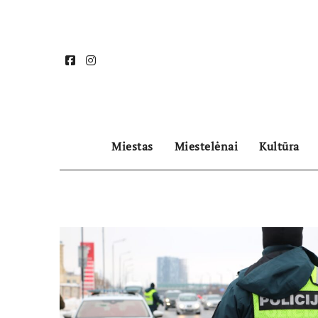
Skip
to
content
Miestas
Miestelėnai
Kultūra