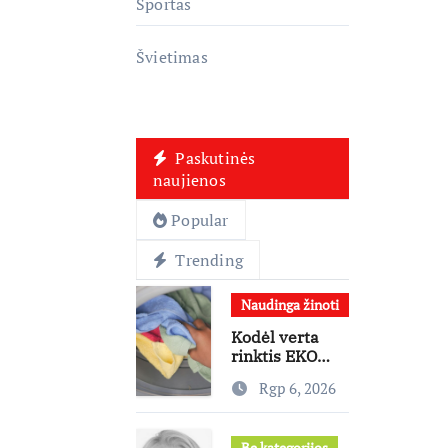
Sportas
Švietimas
Paskutinės
naujienos
Popular
Trending
Naudinga žinoti
Kodėl verta
rinktis EKO
programą?
Rgp 6, 2026
Ekspertai
paneigia
dažniausius
Be kategorijos