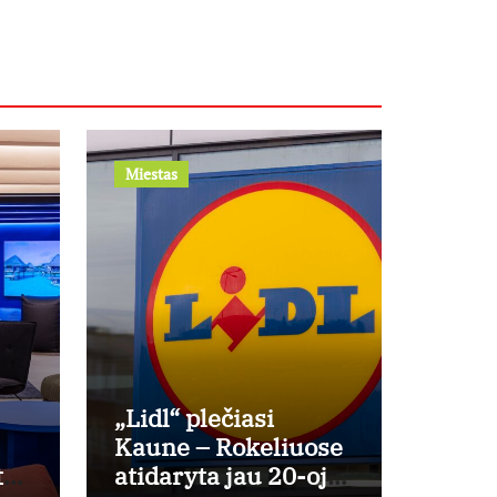
Miestas
„Lidl“ plečiasi
Kaune – Rokeliuose
tą?
atidaryta jau 20-oji