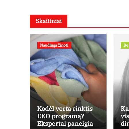
Skaitiniai
Naudinga žinoti
Be 
Kodėl verta rinktis
Ka
EKO programą?
vi
Ekspertai paneigia
di