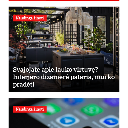
Naudinga žinoti
Svajojate apie lauko virtuvę?
Interjero dizainerė pataria, nuo ko
pradėti
Naudinga žinoti