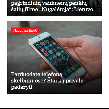
pagrindinių vaidmenų penkių
šalių filme „Nugalėtoja“: Lietuvos
kino teatruose – nuo rugpjūčio 7-
osios
Naudinga žinoti
Parduodate telefoną
skelbimuose? Štai ką privalu
padaryti