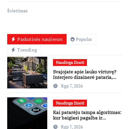
Švietimas
Paskutinės naujienos
Popular
Trending
Naudinga žinoti
Svajojate apie lauko virtuvę?
Interjero dizainerė pataria,
nuo ko pradėti
Rgp 7, 2026
Naudinga žinoti
Kai patarėju tampa algoritmas:
kur baigiasi pagalba ir
prasideda reklama?
Rgp 7, 2026