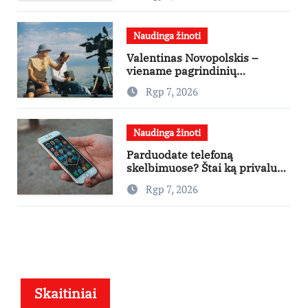
Naudinga žinoti
Valentinas Novopolskis –
viename pagrindinių
vaidmenų penkių šalių filme
Rgp 7, 2026
„Nugalėtoja“: Lietuvos kino
teatruose – nuo rugpjūčio 7-
osios
Naudinga žinoti
Parduodate telefoną
skelbimuose? Štai ką privalu
padaryti
Rgp 7, 2026
Skaitiniai