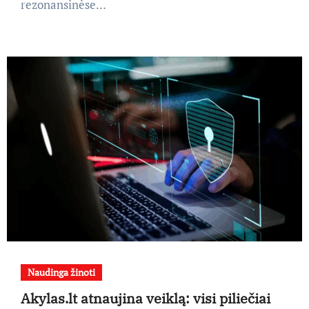
rezonansinėse…
Naudinga žinoti
Akylas.lt atnaujina veiklą: visi piliečiai