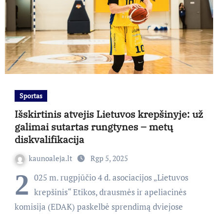
Sportas
Išskirtinis atvejis Lietuvos krepšinyje: už
galimai sutartas rungtynes – metų
diskvalifikacija
kaunoaleja.lt
Rgp 5, 2025
2
025 m. rugpjūčio 4 d. asociacijos „Lietuvos
krepšinis“ Etikos, drausmės ir apeliacinės
komisija (EDAK) paskelbė sprendimą dviejose