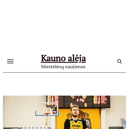
Skip
to
content
Kauno alėja
Miestelėnų naujienos