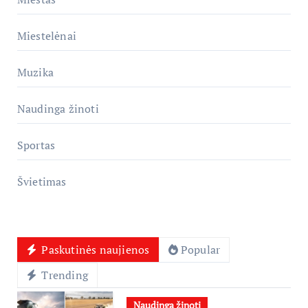
Miestelėnai
Muzika
Naudinga žinoti
Sportas
Švietimas
Paskutinės naujienos
Popular
Trending
Naudinga žinoti