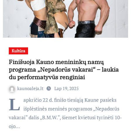
Kultūra
Finišuoja Kauno menininkų namų
programa „Nepadorūs vakarai“ – laukia
du performatyvūs renginiai
kaunoaleja.lt
Lap 19, 2025
L
apkričio 22 d. finišo tiesiąją Kaune pasieks
išplėstinės meninės programos „Nepadorūs
vakarai“ dalis „B.M.W.“, šiemet kvietusi tyrinėti 10-
ojo…