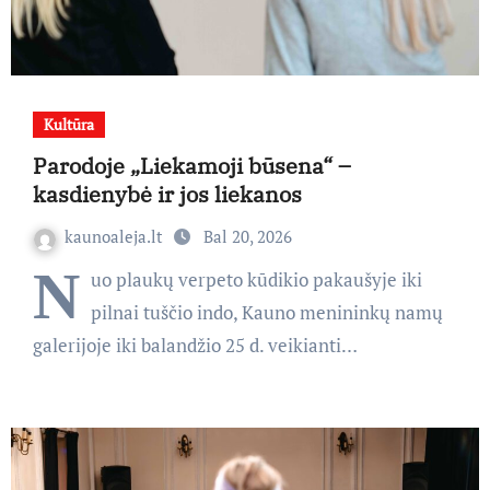
Kultūra
Parodoje „Liekamoji būsena“ –
kasdienybė ir jos liekanos
kaunoaleja.lt
Bal 20, 2026
N
uo plaukų verpeto kūdikio pakaušyje iki
pilnai tuščio indo, Kauno menininkų namų
galerijoje iki balandžio 25 d. veikianti…