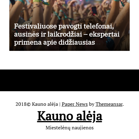
Festivaliuose pavogti telefonai,
ausinės ir laikrodžiai – ekspertai
primena apie didžiausias
finansines rizikas
2018© Kauno alėja
|
Paper News
by
Themeansar
.
Kauno alėja
Miestelėnų naujienos