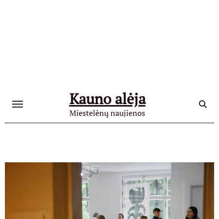
Skip
to
content
Kauno alėja
Miestelėnų naujienos