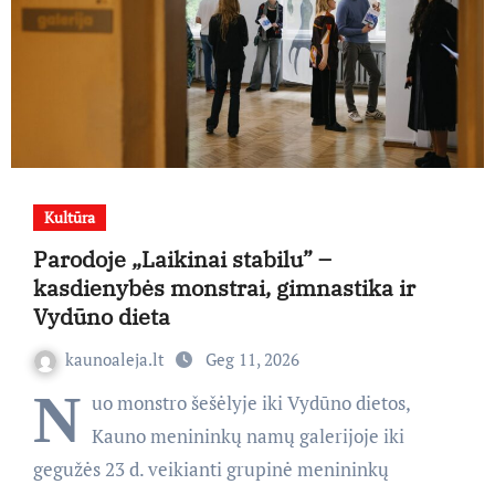
Kultūra
Parodoje „Laikinai stabilu” –
kasdienybės monstrai, gimnastika ir
Vydūno dieta
kaunoaleja.lt
Geg 11, 2026
N
uo monstro šešėlyje iki Vydūno dietos,
Kauno menininkų namų galerijoje iki
gegužės 23 d. veikianti grupinė menininkų