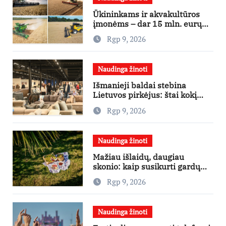
Ūkininkams ir akvakultūros
įmonėms – dar 15 mln. eurų
lengvatinėms paskoloms
Rgp 9, 2026
Naudinga žinoti
Išmanieji baldai stebina
Lietuvos pirkėjus: štai kokį
išgraibsto pirmiausia
Rgp 9, 2026
Naudinga žinoti
Mažiau išlaidų, daugiau
skonio: kaip susikurti gardų
pikniką iš vos kelių produktų
Rgp 9, 2026
Naudinga žinoti