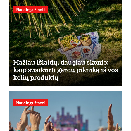
Naudinga žinoti
Mažiau išlaidų, daugiau skonio:
kaip susikurti gardų pikniką iš vos
kelių produktų
Naudinga žinoti