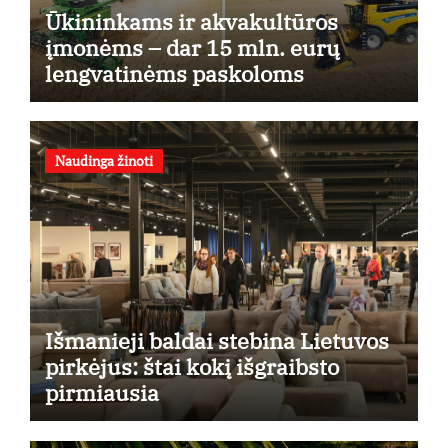
Ūkininkams ir akvakultūros
įmonėms – dar 15 mln. eurų
lengvatinėms paskoloms
Naudinga žinoti
Išmanieji baldai stebina Lietuvos
pirkėjus: štai kokį išgraibsto
pirmiausia