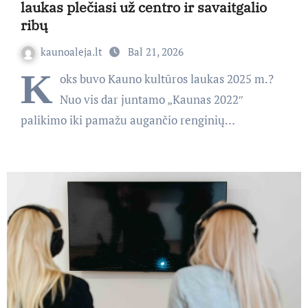
laukas plečiasi už centro ir savaitgalio
ribų
kaunoaleja.lt
Bal 21, 2026
K
oks buvo Kauno kultūros laukas 2025 m.?
Nuo vis dar juntamo „Kaunas 2022″
palikimo iki pamažu augančio renginių…