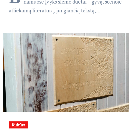
namuose įvyks slemo duetai – gyvą, scenoje
atliekamą literatūrą, jungiančią tekstą,…
Kultūra